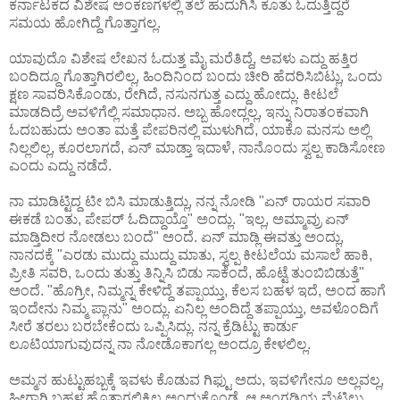
ಕರ್ನಾಟಕದ ವಿಶೇಷ ಅಂಕಣಗಳಲ್ಲಿ ತಲೆ ಹುದುಗಿಸಿ ಕೂತು ಓದುತ್ತಿದ್ದರೆ
ಸಮಯ ಹೋಗಿದ್ದೆ ಗೊತ್ತಾಗಲ್ಲ.
ಯಾವುದೊ ವಿಶೇಷ ಲೇಖನ ಓದುತ್ತ ಮೈ ಮರೆತಿದ್ದೆ, ಅವಳು ಎದ್ದು ಹತ್ತಿರ
ಬಂದಿದ್ದೂ ಗೊತ್ತಾಗಿರಲಿಲ್ಲ, ಹಿಂದಿನಿಂದ ಬಂದು ಚೀರಿ ಹೆದರಿಸಿಬಿಟ್ಲು, ಒಂದು
ಕ್ಷಣ ಸಾವರಿಸಿಕೊಂಡು, ರೇಗಿದೆ, ನಸುನಗುತ್ತ ಎದ್ದು ಹೋದ್ಲು. ಕೀಟಲೆ
ಮಾಡದಿದ್ರೆ ಅವಳಿಗೆಲ್ಲಿ ಸಮಾಧಾನ. ಅಬ್ಬ ಹೋದ್ಲಲ್ಲ, ಇನ್ನು ನಿರಾತಂಕವಾಗಿ
ಓದಬಹುದು ಅಂತಾ ಮತ್ತೆ ಪೇಪರಿನಲ್ಲಿ ಮುಳುಗಿದೆ, ಯಾಕೊ ಮನಸು ಅಲ್ಲಿ
ನಿಲ್ಲಲಿಲ್ಲ, ಕೂರಲಾಗದೆ, ಏನ್ ಮಾಡ್ತಾ ಇದಾಳೆ, ನಾನೊಂದು ಸ್ವಲ್ಪ ಕಾಡಿಸೋಣ
ಎಂದು ಎದ್ದು ನಡೆದೆ.
ನಾ ಮಾಡಿಟ್ಟಿದ್ದ ಟೀ ಬಿಸಿ ಮಾಡುತ್ತಿದ್ಲು, ನನ್ನ ನೋಡಿ "ಏನ್ ರಾಯರ ಸವಾರಿ
ಈಕಡೆ ಬಂತು, ಪೇಪರ್ ಓದಿದ್ದಾಯ್ತೊ" ಅಂದ್ಲು. "ಇಲ್ಲ, ಅಮ್ಮಾವ್ರು ಏನ್
ಮಾಡ್ತಿದೀರ ನೋಡಲು ಬಂದೆ" ಅಂದೆ. ಏನ್ ಮಾಡ್ಲಿ ಈವತ್ತು ಅಂದ್ಲು,
ನಾನದಕ್ಕೆ "ಎರಡು ಮುದ್ದು ಮುದ್ದು ಮಾತು, ಸ್ವಲ್ಪ ಕೀಟಲೆಯ ಮಸಾಲೆ ಹಾಕಿ,
ಪ್ರೀತಿ ಸವರಿ, ಒಂದು ತುತ್ತು ತಿನ್ನಿಸಿ ಬಿಡು ಸಾಕೆಂದೆ, ಹೊಟ್ಟೆ ತುಂಬಿಬಿಡುತ್ತೆ"
ಅಂದೆ. "ಹೊಗ್ರೀ, ನಿಮ್ಮನ್ನ ಕೇಳಿದ್ದೆ ತಪ್ಪಾಯ್ತು, ಕೆಲಸ ಬಹಳ ಇದೆ, ಅಂದ ಹಾಗೆ
ಇಂದೇನು ನಿಮ್ಮ ಪ್ಲಾನು" ಅಂದ್ಲು. ಏನಿಲ್ಲ ಅಂದಿದ್ದೆ ತಪ್ಪಾಯ್ತು, ಅವಳೊಂದಿಗೆ
ಸೀರೆ ತರಲು ಬರಬೇಕೆಂದು ಒಪ್ಪಿಸಿದ್ಲು. ನನ್ನ ಕ್ರೆಡಿಟ್ಟು ಕಾರ್ಡು
ಲೂಟಿಯಾಗುವುದನ್ನ ನಾ ನೋಡೊಕಾಗಲ್ಲ ಅಂದ್ರೂ ಕೇಳಲಿಲ್ಲ.
ಅಮ್ಮನ ಹುಟ್ಟುಹಬ್ಬಕ್ಕೆ ಇವಳು ಕೊಡುವ ಗಿಫ್ಟು ಅದು, ಇವಳಿಗೇನೂ ಅಲ್ಲವಲ್ಲ,
ಹೀಗಾಗಿ ಬಹಳ ಹೊತ್ತಾಗಲಿಕ್ಕಿಲ್ಲ ಅಂದುಕೊಂಡೆ. ಆ ಅಂಗಡಿಯ ಮೆಟ್ಟಿಲು