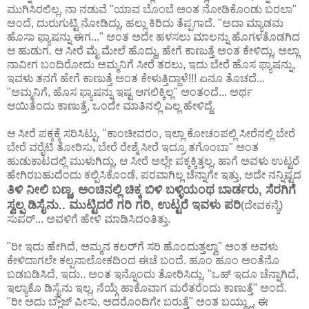
ಮುಗಿಸಿರಲಿಲ್ಲ, ನಾ ನಡುವೆ "ಯಾವ ಬೊಂಬೆ ಅಂತ ನೋಡಿಕೊಂಡು ಬರಲಾ"
ಅಂದೆ, ದುರುಗುಟ್ಟಿ ನೋಡಿದ್ಲು, ಹಲ್ಲು ಕಿರಿದು ತೆಪ್ಪಗಾದೆ. "ಅದಾ ಮ್ಯಾಡಮ
ಹೊಸಾ ಫ್ಯಾಷನ್ನು ಈಗ..." ಅಂತ ಅದೇ ಹಳಸಲು ಮಾಲನ್ನು ಹೊಗಳತೊಡಗಿದ
ಆ ಹುಡುಗ. ಆ ಸೀರೆ ಮೈ ಮೇಲೆ ಹೊದ್ದು, ಹೇಗೆ ಕಾಣುತ್ತೆ ಅಂತ ಕೇಳಿದ್ಲು, ಅಲ್ಲಾ
ನಾವೀಗ ಬಂದಿರೋದು ಅಮ್ಮನಿಗೆ ಸೀರೆ ತರಲು, ಇದು ಬೇರೆ ಹೊಸ ಫ್ಯಾಷನ್ನು,
ಇವಳು ತನಗೆ ಹೇಗೆ ಕಾಣುತ್ತೆ ಅಂತ ಕೇಳುತ್ತಿದ್ದಾಳೆ!!! ಏನೂ ತೊಚದೆ...
"ಅಮ್ಮನಿಗೆ, ಹೊಸ ಫ್ಯಾಷನ್ನು ಇಷ್ಟ ಆಗಲಿಕ್ಕಿಲ್ಲ" ಅಂತಂದೆ... ಅರ್ಥ
ಆಯಿತೆಂದು ಕಾಣುತ್ತೆ, ಒಂದೇ ಮಾತಿನಲ್ಲಿ ಎಲ್ಲ ಹೇಳಿದ್ದೆ.
ಆ ಸೀರೆ ಪಕ್ಕಕ್ಕೆ ಸರಿಸಿಟ್ಟು, "ಕಾಂಚೀವರಂ, ಇಲ್ಲಾ ಕೋಚಂಪಲ್ಲಿ ಸೀರೆನಲ್ಲಿ ಬೇರೆ
ಬೇರೆ ವರೈಟಿ ತೋರಿಸು, ಬೇರೆ ರೇಶ್ಮೆ ಸೀರೆ ಇದ್ರೂ ತಗೊಂಬಾ" ಅಂತ
ಹುಡುಕಾಟದಲ್ಲಿ ಮುಳುಗಿದ್ಲು, ಆ ಸೀರೆ ಅಲ್ಲೇ ಪಕ್ಕಕ್ಕಿತ್ತಲ್ಲ, ಹಾಗೆ ಅವಳು ಉಟ್ಟರೆ
ಹೇಗಿರಬಹುದೆಂದು ಕಲ್ಪಿಸಿಕೊಂಡೆ, ಪರವಾಗಿಲ್ಲ ಚೆನ್ನಾಗೇ ಇತ್ತು, ಅದೇ ನನ್ನಿಷ್ಟದ
ತಿಳಿ ನೀಲಿ ಬಣ್ಣ, ಅಂಚಿನಲ್ಲಿ ಚಿಕ್ಕ ಬಿಳಿ ಬಳ್ಳಿಯಂಥ ಬಾರ್ಡರು, ಸೆರಗಿಗೆ
ಸ್ವಲ್ಪ ಡಿಸೈನು.. ಮುಟ್ಟಿದರೆ ಗರಿ ಗರಿ, ಉಟ್ಟರೆ ಇವಳು ಪರಿ
(ದೇವಕನ್ಯೆ)
ಸುಪರ್... ಅವಳಿಗೆ ಹೇಳಿ ಮಾಡಿಸಿದಂತಿತ್ತು.
"ರೀ ಇದು ಹೇಗಿದೆ, ಅಮ್ಮನ ಕಲರ್‌ಗೆ ಸರಿ ಹೊಂದುತ್ತಲ್ವಾ" ಅಂತ ಅವಳು
ಕೇಳಿದಾಗಲೇ ಕಲ್ಪನಾಲೋಕದಿಂದ ಈಚೆ ಬಂದೆ. ಹೂಂ ಹೂಂ ಅಂತೆನೊ
ಬಡಬಡಿಸಿದೆ, ಇದು.. ಅಂತ ಇನ್ನೊಂದು ತೋರಿಸಿದ್ಲು, "ಒಹ್ ಇದೂ ಚೆನ್ನಾಗಿದೆ,
ಇಲ್ಯಾಕೊ ಡಿಸೈನು ಇಲ್ಲ, ನೆಯ್ಗೆ ಹಾಕೊವಾಗ ಮರೆತರೆಂದು ಕಾಣುತ್ತೆ" ಅಂದೆ.
"ರೀ ಅದು ಬ್ಲೌಜ್ ಪೀಸು, ಅದರೊಂದಿಗೇ ಬರುತ್ತೆ" ಅಂತ ಬಯ್ದ್ಲು, ಈ