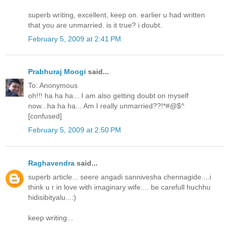
superb writing, excellent, keep on. earlier u had written
that you are unmarried. is it true? i doubt.
February 5, 2009 at 2:41 PM
Prabhuraj Moogi
said...
To: Anonymous
oh!!! ha ha ha... I am also getting doubt on myself
now...ha ha ha... Am I really unmarried??!*#@$^
[confused]
February 5, 2009 at 2:50 PM
Raghavendra
said...
superb article... seere angadi sannivesha chennagide....i
think u r in love with imaginary wife.... be carefull huchhu
hidisibityalu...:)
keep writing...