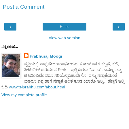
Post a Comment
‹
›
Home
View web version
ನನ್ನ (k)ಕಥೆ...
Prabhuraj Moogi
ವೃತ್ತಿಯಲ್ಲಿ ಸಾಫ್ಟವೇರ ಇಂಜನೀಯರ, ಕೋಡ್ ಜತೆಗೆ ಕಲ್ಪನೆ, ಕಥೆ,
ಕೀಟಲೆಗಳ ಬರೆಯುವ ಗೀಳು... ಇಲ್ಲಿ ಬರುವ "ನಾನು" ನಾನಲ್ಲ, ನನ್ನ
ಪ್ರತಿಬಿಂಬವೆಂದರೂ ಸರಿಯೆನ್ನಬಹುದೇನೊ, ಇನ್ನು ನನ್ನಾಕೆಯಂತೆ
ಯಾರೂ ಇಲ್ಲ ಹಾಗೆ ನನ್ನಾಕೆ ಅಂತ ಕೂಡ ಯಾರೂ ಇಲ್ಲ... ಹೆಚ್ಚಿಗೆ ಇಲ್ಲಿ
ಓದಿ
www.telprabhu.com/about.html
View my complete profile