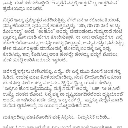
ನಾವು ಯಾಕೆ ಕಳೆದುಕೊಳ್ತೀವಿ. ಆ ಪ್ರಶ್ನೆಗೆ ನನ್ನಲ್ಲಿ ಉತ್ತರವಿಲ್ಲ, ಉತ್ತರಿಸುವ
ಪ್ರಮೇಯವೂ ಬರದಿರಲಿ.
ಬಿಟ್ಟರೆ ಇನ್ನೂ ಪ್ರಶ್ನೋತ್ತರ ನಡೆದಿರುತ್ತಿತ್ತು, ಕೌನ್ ಬನೆಗಾ ಕರೊಡಪತಿಯಂತೆ,
ನಮ್ಮ ಕರೊಡಪತ್ನಿ ಇನ್ನೂ ಪ್ರಶ್ನೆ ಹಾಕುತ್ತಿರುತ್ತಿದ್ಲು. "ಪರಿ, ಗರಿ ಗರಿ ಸೀರೆ ಉಟ್ಟು
ತೋರಿಸಲ್ವಾ" ಅಂದೆ, "ಉಹೂಂ" ಅಂದ್ಲು, ಬೇಡಬಿಡೆಂದು ಸುಮ್ಮನಾದೆ ಸಂಜೆ
ಫ್ಯಾಶನ್ನು ಷೋ ಮಾಡಿ ಹೇಗೂ ತೋರಿಸುತ್ತಾಳೆ. ನಾ ಸಾಕು ಅನ್ನೊವರೆಗೂ, ಎಲ್ಲಿ
ಹೋಗಿ ಬರೋದಾದ್ರೂ ಅದನ್ನೇ ಉಟ್ಟು ನಿಲ್ಲುತ್ತಾಳೆ, ಅಮ್ಮನ ಹತ್ತಿರ ನಡೆದದ್ದೆಲ್ಲ
ಹೇಳಿ ಮುಜುಗರಕ್ಕೀಡು ಮಾಡೋದಲ್ದೆ, ಹೋದಲ್ಲಿ ಬಂದಲ್ಲಿ ಎಲ್ಲ ಇವ್ರು
ಕೊಡಿಸಿದ್ದು, ಇವ್ರು ಕೊಡಿಸಿದ್ದು ಅಂತ ಹೇಳಿದ್ದೇ ಹೇಳಿದ್ದು. ಪದ್ದುಗೆ ಮೊದಲು
ಹೇಳಿ ಹೊಟ್ಟೆ ಉರಿಸಿ ಬರೊದು ಗ್ಯಾರಂಟಿ.
ಅರೆನಿದ್ದೆ ಇನ್ನೇನು ಬೇಕೆನಿಸಲಿಲ್ಲ, ಎದ್ದೆ... ಲೇ ಎಲ್ಲಿ ಮುಖ ತೊರಿಸೆ ಅಂತ ಗಲ್ಲ
ಹಿಡಿದೆ, ನಾಚುತ್ತ ಮುಖ ತೊಳೆಯಲೋಡಿದ್ಲು. ಸಂಜೆ ಟೀಯೊಂದಿಗೆ ಪಕೋಡ
ಕೂಡ ಸಿಕ್ತು. ಸೀರೆ ಉಟ್ಟು ಸಂಭ್ರಮ ಪಟ್ಟಿದ್ದೆ ಪಟ್ಟಿದ್ದು, ಯಾಕೊ ಕೇಳಿದ್ಲು
"ಎಲ್ರಿಗೂ ಹೊಸ ಬಟ್ಟೆಯಾಯ್ತು, ಮತ್ತೆ ನಿಮಗೆ" ಅಂದ್ಲು, "ಒಹ್, ನೀ ಆ ಸೀರೆ
ಉಟ್ಟು, ದಂತದ ಬೊಂಬೆ, ನಿನ್ನ ಪಕ್ಕ ನಾ ದೃಷ್ಟಿಯಾಗದಿರಲೆಂದು ದೃಷ್ಟಿಬೊಂಬೆ"
ಅಂದೆ.. ಈಗಾಗಿರುವ ಖರ್ಚೆ ಹೆಚ್ಚು, ಇನ್ನು ನನಗೆಲ್ಲಿ... ಇಷ್ಟಕ್ಕೂ ಮೆಚ್ಚಿನ ಮಡದಿ
ಮನೆಯಲ್ಲಿರಬೇಕಾದ್ರೆ, ನಾ ಯಾರನ್ನ ಮೆಚ್ಚಿಸಬೇಕಿದೆ ಬಿಡಿ.
ಮತ್ತೊಂದಿಷ್ಟು ಮಾತಿನೊಂದಿಗೆ ಮತ್ತೆ ಸಿಕ್ತೀನೀ... ನಿಮ್ಮನಿಸಿಕೆ ಬರೀರಿ...
ಇಷ್ಟೊತ್ತು ಓದಿದ್ದು ಇಷ್ಟಾ ಆದ್ರೆ ಮೆಚ್ಚಿ, ಸಿಟ್ಟು ಬಂದಿದ್ರೆ ಚುಚ್ಚಿ ಇಂಚೆ (ಇ-ಅಂಚೆ) ಹಾಕಿ... ನನ್ನ