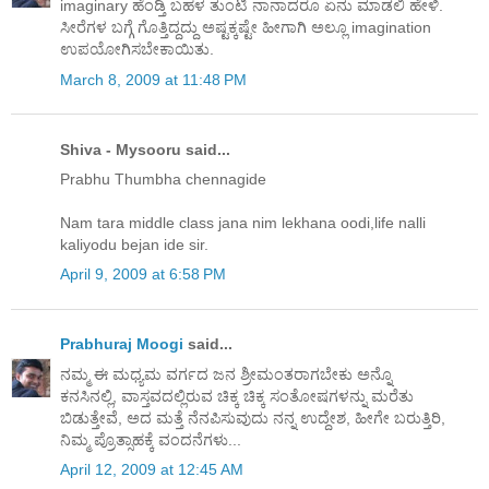
imaginary ಹೆಂಡ್ತಿ ಬಹಳ ತುಂಟಿ ನಾನಾದರೂ ಏನು ಮಾಡಲಿ ಹೇಳಿ.
ಸೀರೆಗಳ ಬಗ್ಗೆ ಗೊತ್ತಿದ್ದದ್ದು ಅಷ್ಟಕ್ಕಷ್ಟೇ ಹೀಗಾಗಿ ಅಲ್ಲೂ imagination
ಉಪಯೋಗಿಸಬೇಕಾಯಿತು.
March 8, 2009 at 11:48 PM
Shiva - Mysooru said...
Prabhu Thumbha chennagide
Nam tara middle class jana nim lekhana oodi,life nalli
kaliyodu bejan ide sir.
April 9, 2009 at 6:58 PM
Prabhuraj Moogi
said...
ನಮ್ಮ ಈ ಮಧ್ಯಮ ವರ್ಗದ ಜನ ಶ್ರೀಮಂತರಾಗಬೇಕು ಅನ್ನೊ
ಕನಸಿನಲ್ಲಿ, ವಾಸ್ತವದಲ್ಲಿರುವ ಚಿಕ್ಕ ಚಿಕ್ಕ ಸಂತೋಷಗಳನ್ನು ಮರೆತು
ಬಿಡುತ್ತೇವೆ, ಅದ ಮತ್ತೆ ನೆನಪಿಸುವುದು ನನ್ನ ಉದ್ದೇಶ, ಹೀಗೇ ಬರುತ್ತಿರಿ,
ನಿಮ್ಮ ಪ್ರೊತ್ಸಾಹಕ್ಕೆ ವಂದನೆಗಳು...
April 12, 2009 at 12:45 AM