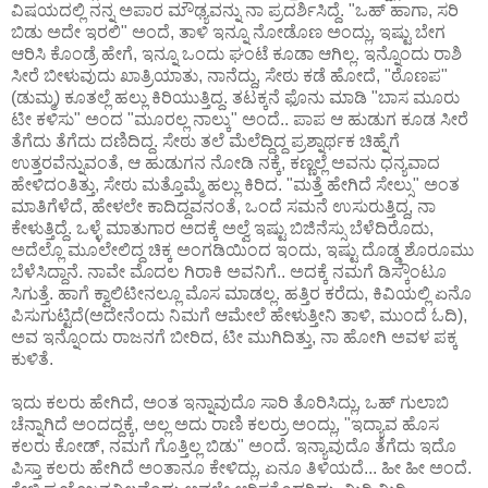
ವಿಷಯದಲ್ಲಿ ನನ್ನ ಅಪಾರ ಮೌಢ್ಯವನ್ನು ನಾ ಪ್ರದರ್ಶಿಸಿದ್ದೆ. "ಒಹ್ ಹಾಗಾ, ಸರಿ
ಬಿಡು ಅದೇ ಇರಲಿ" ಅಂದೆ, ತಾಳಿ ಇನ್ನೂ ನೋಡೊಣ ಅಂದ್ಲು, ಇಷ್ಟು ಬೇಗ
ಆರಿಸಿ ಕೊಂಡ್ರೆ ಹೇಗೆ, ಇನ್ನೂ ಒಂದು ಘಂಟೆ ಕೂಡಾ ಆಗಿಲ್ಲ. ಇನ್ನೊಂದು ರಾಶಿ
ಸೀರೆ ಬೀಳುವುದು ಖಾತ್ರಿಯಾತು, ನಾನೆದ್ದು, ಸೇಠು ಕಡೆ ಹೋದೆ, "ಠೊಣಪ"
(ಡುಮ್ಮ) ಕೂತಲ್ಲೆ ಹಲ್ಲು ಕಿರಿಯುತ್ತಿದ್ದ. ತಟಕ್ಕನೆ ಫೊನು ಮಾಡಿ "ಬಾಸ ಮೂರು
ಟೀ ಕಳಿಸು" ಅಂದ "ಮೂರಲ್ಲ ನಾಲ್ಕು" ಅಂದೆ.. ಪಾಪ ಆ ಹುಡುಗ ಕೂಡ ಸೀರೆ
ತೆಗೆದು ತೆಗೆದು ದಣಿದಿದ್ದ. ಸೇಠು ತಲೆ ಮೆಲೆದ್ದಿದ್ದ ಪ್ರಶ್ನಾರ್ಥಕ ಚಿಹ್ನೆಗೆ
ಉತ್ತರವೆನ್ನುವಂತೆ, ಆ ಹುಡುಗನ ನೋಡಿ ನಕ್ಕೆ, ಕಣ್ಣಲ್ಲೆ ಅವನು ಧನ್ಯವಾದ
ಹೇಳಿದಂತಿತ್ತು, ಸೇಠು ಮತ್ತೊಮ್ಮೆ ಹಲ್ಲು ಕಿರಿದ. "ಮತ್ತೆ ಹೇಗಿದೆ ಸೇಲ್ಸು" ಅಂತ
ಮಾತಿಗೆಳೆದೆ, ಹೇಳಲೇ ಕಾದಿದ್ದವನಂತೆ, ಒಂದೆ ಸಮನೆ ಉಸುರುತ್ತಿದ್ದ, ನಾ
ಕೇಳುತ್ತಿದ್ದೆ. ಒಳ್ಳೆ ಮಾತುಗಾರ ಅದಕ್ಕೆ ಅಲ್ವೆ ಇಷ್ಟು ಬಿಜಿನೆಸ್ಸು ಬೆಳೆದಿರೊದು,
ಅದೆಲ್ಲೊ ಮೂಲೇಲಿದ್ದ ಚಿಕ್ಕ ಅಂಗಡಿಯಿಂದ ಇಂದು, ಇಷ್ಟು ದೊಡ್ಡ ಶೊರೂಮು
ಬೆಳೆಸಿದ್ದಾನೆ. ನಾವೇ ಮೊದಲ ಗಿರಾಕಿ ಅವನಿಗೆ.. ಅದಕ್ಕೆ ನಮಗೆ ಡಿಸ್ಕೌಂಟೂ
ಸಿಗುತ್ತೆ. ಹಾಗೆ ಕ್ವಾಲಿಟೀನಲ್ಲೂ ಮೊಸ ಮಾಡಲ್ಲ. ಹತ್ತಿರ ಕರೆದು, ಕಿವಿಯಲ್ಲಿ ಏನೊ
ಪಿಸುಗುಟ್ಟಿದೆ(ಅದೇನೆಂದು ನಿಮಗೆ ಆಮೇಲೆ ಹೇಳುತ್ತೀನಿ ತಾಳಿ, ಮುಂದೆ ಓದಿ),
ಅವ ಇನ್ನೊಂದು ರಾಜನಗೆ ಬೀರಿದ, ಟೀ ಮುಗಿದಿತ್ತು, ನಾ ಹೋಗಿ ಅವಳ ಪಕ್ಕ
ಕುಳಿತೆ.
ಇದು ಕಲರು ಹೇಗಿದೆ, ಅಂತ ಇನ್ನಾವುದೊ ಸಾರಿ ತೊರಿಸಿದ್ಲು, ಒಹ್ ಗುಲಾಬಿ
ಚೆನ್ನಾಗಿದೆ ಅಂದದ್ದಕ್ಕೆ, ಅಲ್ಲ ಅದು ರಾಣಿ ಕಲರ್ರು ಅಂದ್ಲು, "ಇದ್ಯಾವ ಹೊಸ
ಕಲರು ಕೋಡ್, ನಮಗೆ ಗೊತ್ತಿಲ್ಲ ಬಿಡು" ಅಂದೆ. ಇನ್ಯಾವುದೊ ತೆಗೆದು ಇದೊ
ಪಿಸ್ತಾ ಕಲರು ಹೇಗಿದೆ ಅಂತಾನೂ ಕೇಳಿದ್ಲು, ಏನೂ ತಿಳಿಯದೆ... ಹೀ ಹೀ ಅಂದೆ.