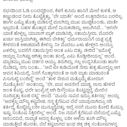
ರಭಸದಿಂದ ಓಡಿ ಬಂದದ್ದರಿಂದ, ಕೆಳಗೆ ಕುಸಿದು ಹಾಸಿಗೆ ಮೇಲೆ ಕುಳಿತೆ, ಆ
ಕಣ್ಣಂಚಿಂದ ನೀರು ತೊಟ್ಟಿಕ್ಕಿತ್ತು, "ಲೇ ಯಾಕೇ" ಅಂದೆ ಉತ್ತರವೇನೂ ಬರಲಿಲ್ಲ.
ಹಾಗೇ ಎಷ್ಟೊ ಹೊತ್ತು ಮಡಿಲಲ್ಲೆ ಮಲಗಿದ್ಲು ಮುಖ ಮುಚ್ಚಿಕೊಂಡು, ಮಾತೇ
ಇಲ್ಲದಂತೆ. ಬಹಳ ಹೊತ್ತಾದ ಮೇಲೆ ಮಿಸುಕಾಡಿದ್ಲು, ಅಲುಗಿಸಿದೆ... "ಆಗಲೇ
ಯಾಕೆ ಹೇಳ್ಲಿಲ್ಲ, ಯಾವಾಗ್ ಪ್ಯಾಕ್ ಮಾಡಿಸಿದ್ರಿ, ಸತಾಯಿಸ್ತೀರಾ, ಮೊದಲೇ
ಖರ್ಚು ಜಾಸ್ತಿಯಾಗಿತ್ತು, ಈಗಿದು ಬೇಕಿತ್ತಾ" ಧರ್ಮರಾಯನಿಗೆ ಯಕ್ಷ ಪ್ರಶ್ನೆ
ಕೇಳಿದಂತೆ ಆಕಾಶವಾಣಿ ಕೇಳಿಸ್ತು. ನೀ ಮೊದಲು ಏಳು ಹೇಳ್ತೀನಿ ಅಂದ್ರೂ
ಏಳಲಿಲ್ಲ, ಬದಲಿಗೆ ಸತಾಯಿಸ್ತೀರ ಅಂತ ಏಟು ಬಿತ್ತು. ಚೀರಿದೆ "ಇದೊಳ್ಳೆ
ಆಯ್ತಲ್ಲ ನಿಂಗಿಷ್ಟಾ ಆಗಿತ್ತು ಅಂತಾ ತಂದ್ರೆ, ಏಟು ಕೊಡ್ತೀದೀಯಲ್ಲ" ಅಂದೆ.
ಮ್ಯಾಡಮ್ಮು ಮುಖ ದರ್ಶನ ಆಯ್ತು, ತಿರುಗಿದ್ಲು, ಗಲ್ಲ ಉಬ್ಬಿಸಿಕೊಂಡು ಹಾಗೇ
ನೊಡಿದ್ಲು. ನಗು ಬಂತು... "ಅದೆ ಟೀ ಕುಡಿಯೋಕೆ ಸೇಠು ಹತ್ರ ಹೋದ್ನಲ್ಲ ಆಗ
ಅವನ ಕಿವಿಯಲ್ಲಿ, ನಿನಗೆ ಗೊತ್ತಾಗದಂತೆ ಆ ಸಾರಿ ಪ್ಯಾಕು ಮಾಡುವಂತೆ
ಪಿಸುಗುಟ್ಟಿ ಬಂದಿದ್ದೆ" ಅಂದೆ "ತಾಳಿ ಸೇಠುನ ಮತ್ತೊಮ್ಮೆ ಹೋದಾಗ
ನೊಡ್ಕೊತೀನಿ" ಅಂತಂದ್ಲು, "ಲೇ, ಪಾಪ ಅವನೇನೆ ಮಾಡ್ದ, ನಾನು ಹೇಳಿದೆ
ಅಂತ ಕೊಟ್ಟ, ಭಲೇ ಇಂಪ್ರೆಸ್ಸ್ ಆಗಿ ದಿಸ್ಕೌಂಟೂ ಕೊಟ್ಟದ್ದಲ್ದೆ, ಮೇಲಿನ
ನೂರಿಪ್ಪತ್ತು ಕೂಡ ಬಿಟ್ಟ" ಅಂದೆ. "ಮೂರು ಸಾವಿರ ಇದ್ರೂ ತರ್ತಿದ್ರಾ" ಅಂದ್ಲು
"ಅದಕ್ಕೆಲ್ಲ ಮೌಲ್ಯ ಕಟ್ಟಬೇಡ, ನನ್ನ ಕೈಗೆಟುವ ಬೆಲೆ ಯಾವುದಾಗಿದ್ರೂ ಸರಿ
ತರ್ತಿದ್ದೆ, ಕೊಟ್ಟಿದ್ದು ಬರೀ ಮುನ್ನೂರೈವತ್ತು, ಆದ್ರೆ ನನಗೆ ಮೂರು ಕೋಟಿ ಕೊಟ್ರೂ
ಇಷ್ಟು ಸಂತೊಷ ಸಿಕ್ತಿರಲಿಲ್ಲ" ಅಂದೆ. ನಿಜ ನಮಗೆ ಕೈಗೆಟುವ ಬೆಲೆಯಲ್ಲೆ ಎಷ್ಟೊ
ಆನಂದವಿದೆ, ನಾವ್ಯಾಕೆ ಅದನ್ನ ಕೊಳ್ಳಲ್ಲ, ಬರೀ ಅಳೆದು ತೂಗಿ ಮೌಲ್ಯ
ಮಾಡುತ್ತೇವೆ ಹೊರತು, ಬೆಲೆ ಕಟ್ಟಲಾಗದ ಇಂಥ ಚಿಕ್ಕ ಚಿಕ್ಕ ಸಂತೋಷಗಳನ್ನ