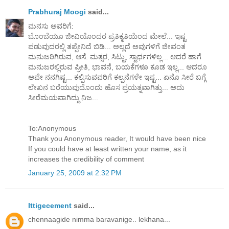
Prabhuraj Moogi
said...
ಮನಸು ಅವರಿಗೆ:
ಬೊಂಬೆಯೂ ಜೀವಿಯೊಂದರ ಪ್ರತಿಕೃತಿಯೆಂದ ಮೇಲೆ... ಇಷ್ಟ
ಪಡುವುದರಲ್ಲಿ ತಪ್ಪೇನಿದೆ ಬಿಡಿ... ಅಲ್ಲದೆ ಅವುಗಳಿಗೆ ಜೀವಂತ
ಮನುಜರಿಗಿರುವ, ಆಸೆ. ಮತ್ಸರ, ಸಿಟ್ಟು, ಸ್ವಾರ್ಥಗಳಿಲ್ಲ... ಆದರೆ ಹಾಗೆ
ಮನುಜರಲ್ಲಿರುವ ಪ್ರೀತಿ, ಭಾವನೆ, ಬಯಕೆಗಳೂ ಕೂಡ ಇಲ್ಲ... ಆದರೂ
ಅವೇ ನನಗಿಷ್ಟ... ಕಲ್ಪಿಸುವವರಿಗೆ ಕಲ್ಪನೆಗಳೇ ಇಷ್ಟ... ಏನೊ ಸೀರೆ ಬಗ್ಗೆ
ಲೇಖನ ಬರೆಯುವುದೊಂದು ಹೊಸ ಪ್ರಯತ್ನವಾಗಿತ್ತು... ಅದು
ಸೀರೆಮಯವಾಗಿದ್ದು ನಿಜ...
To:Anonymous
Thank you Anonymous reader, It would have been nice
If you could have at least written your name, as it
increases the credibility of comment
January 25, 2009 at 2:32 PM
Ittigecement
said...
chennaagide nimma baravanige.. lekhana...