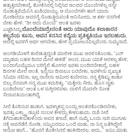
ಹತ್ತುತ್ತಿರಬೇಕಾದ್ರೆ, ಶೋಕೆಸಿನಲ್ಲಿ ನಿಲ್ಲಿಸಿದ ಅಂದದ ಬೊಂಬೆಗಳೆಲ್ಲ ನನ್ನೇ
ನೊಡುತ್ತಿವೆಯೆನಿಸಿ ಖುಶಿಯಾಯ್ತು. ಆ ಬೊಂಬೆಗಳೇ ಹಾಗೆ ಯಾರು
ನೋಡಿದರೂ ಅವರನ್ನೆ ನೊಡುತ್ತಿರುವಂತೆ ಅನಿಸೋದು, ಆ ತರ್ಕ ನನಗೇಕೆ
ಬೇಕು ಹೇಳಿ. "ರೀ ಅದು ಬೊಂಬೆ" ಅಂತ ಇವಳು
ಬೊಂಬೆಯಾದ್ರೇನಂತೆ ಅದು ಯಾವುದೊ ಕಲಾಕಾರನ
ಎಚ್ಚರಿಸಿದ್ಲು,
ಕಲ್ಪನೆಯ ಕೂಸು, ಅವನ ಕನಸಿನ ಕನ್ಯೆಯ ಪ್ರತಿಕೃತಿಯೂ ಇರಬಹುದು
,
ಅದೆಲ್ಲಿ ಇವಳಿಗೆ ಅರ್ಥ ಆಗಬೇಕು, ಹೇಳಿ ಪ್ರಯೋಜನವಿಲ್ಲವೆಂದು ಸುಮ್ಮನಾದೆ.
ಅಂಗಡಿಯೊಳಗೆ ಕಾಲಿಡುತ್ತಿದ್ದಂತೆ ಮಾಲೀಕ ಮುಖ ಅರಳಿಸಿಕೊಂಡು, "ಎನ್
ಮ್ಯಾಡಮ ಬಹಳ ದಿನದ ಮೇಲೆ ಈಕಡೆ" ಅಂದ, ಮುಖ ಯಾಕೆ ಅರಳಲ್ಲ ಹೇಳಿ,
ಬಂದಾಗೊಮ್ಮೆಯೂ ಬರಿಗೈಲಿ ಹೋಗದ ಇವಳು ಬಂದಿರಬೇಕಾದ್ರೆ, ಬಹಳ
ದಿನಗಳ ಮೇಲೆ ಅಂತೆ, ಇನ್ನೆನೂ ದಿನಾಲೂ ಬರಬೇಕಾ, ಇವಳೇನು ಪ್ರಖ್ಯಾತ
ಸಿನಿಮಾ ನಟಿನಾ, ಇಲ್ಲ ನಾನೇನು ಅಮೀರ ಕುಬೇರನಾ. ನನ್ನ ಕ್ರೆಡಿಟ್ಟು ಕಾರ್ಡು
ಬಿಲ್ಲು ನೆನಪಾಗಿ ನನ್ನ ಮುಖ ಕಮರಿತ್ತು. "ಮತ್ತೇನು ಸೇಠು, ಹೊಸ ಸ್ಟಾಕು
ಬಂದಿದೇನಾ" ಅಂತ ಒಳ ನುಗ್ಗಿದಳಿವಳು. ದಾಳಿಗೆ ಮೊದಲೇ ಸೋತ
ಸೇನಾಪತಿಯಂತಾಗಿದ್ದೆ.
ಸೀರೆ ತೊರಿಸುವ ಹುಡುಗ, ಇವಳ್ಯಾಕಪ್ಪ ಬಂದ್ಲು ಅಂತನಕೊಂಡಿರಬೇಕು,
ಇವತ್ತು ಎಕ್ಸ್ಟ್ರಾ ಡ್ಯೂಟಿ ಸಂಬಳ ಕೇಳಿದ್ರು ಕೇಳಬಹುದು. ರಾಶಿ ಸೀರೆ
ತೆಗೆದುಹಾಕಿಸುತಾಳೆಂದು ಅವನ ತಗಾದೆ, ಹಾಗೆ ಸುಮ್ನೆ ಒಂದು ಸಾರಿ ಮುಗುಳು
ನಕ್ಕೆ ಅವನೆಡೆಗೆ ನೋಡಿ, ನಮ್ಮಿಬರದೂ ಒಂದೆ ಪಾಡು, ನಾ ನಿನ್ನ ಜತೆಗಿದ್ದೇನೆ
ಅನ್ನೋ ಹಾಗೆ... "ಹೊರಗೆ ಶೊಕೇಸಿನಲ್ಲಿ ಹಾಕೀದೀರಲ್ಲ, ಅದು.." ಇನ್ನೂ ಮಾತು