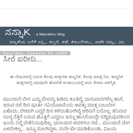
Saturday, January 24, 2009
ಸೀರೆ ಖರೀದಿ...
ಈ ಲೇಖನದಲ್ಲಿ ಬರುವ ಕೆಲವು ಪಾತ್ರಗಳು ಕಾಲ್ಪನಿಕ, ಕೆಲವು ಮಾತ್ರ ನಿಜ, ಕಾಲ್ಪನಿಕ
ಪಾತ್ರಗಳಲ್ಲಿ ಯಾವುದೇ ಹೋಲಿಕೆ ಕಂಡುಬಂದಲ್ಲಿ ಅದು ಕೇವಲ ಆಕಸ್ಮಿಕ.
ಮುಂಜಾನೆ ಬೇಗ ಎದ್ದು ಪೇಪರ್ರು ಹಿಡಿದು ಕೂತಿದ್ದೆ, ಭಾನುವಾರಗಳೆಲ್ಲ ಹಾಗೆ,
ಇರುವ ರಜೆ ದಿನ ಪೂರ್ತಿ ಸವಿಯೊಣವೆಂದು ಆವತ್ತು ಮಾತ್ರ ಬಲುಬೇಗ
ಏಳೊದು, ಲೇಟಾಗಿ ಎದ್ದರೆ ದಿನ ಕಳೆದುಹೋಗಿದ್ದೆ ಅರಿವಿಗೆ ಬರೊಲ್ಲ. ಶನಿವಾರ
ಸೂರ್‍ಯ ನೆತ್ತಿಗೆ ಬರುವ ಹೊತ್ತಿಗೆ ಎದ್ದರೂ ಇನ್ನೂ ಹಾಸಿಗೆಯಲ್ಲೇ ಬಿದ್ದಿರುವುದರಿಂದ
ಇಂದು ನಿದ್ದೆ ಬೇಕೆನಿಸುವುದಿಲ್ಲ. ಭಾನುವಾರ ಅವಳಿಗೂ ರಜೆ... ಮುಂಜಾನೆ ಬೇಗ
ಏಳಬೇಕಿಲ್ಲ... ಇನ್ನೂ ಮಲಗಿದ್ದಳು, ನಾನೇ ಟೀ ಮಾಡಿಕೊಂಡು, ವಿಜಯ