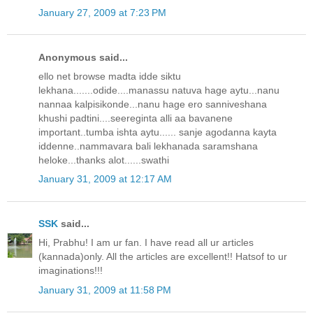
January 27, 2009 at 7:23 PM
Anonymous said...
ello net browse madta idde siktu
lekhana.......odide....manassu natuva hage aytu...nanu
nannaa kalpisikonde...nanu hage ero sanniveshana
khushi padtini....seereginta alli aa bavanene
important..tumba ishta aytu...... sanje agodanna kayta
iddenne..nammavara bali lekhanada saramshana
heloke...thanks alot......swathi
January 31, 2009 at 12:17 AM
SSK
said...
Hi, Prabhu! I am ur fan. I have read all ur articles
(kannada)only. All the articles are excellent!! Hatsof to ur
imaginations!!!
January 31, 2009 at 11:58 PM