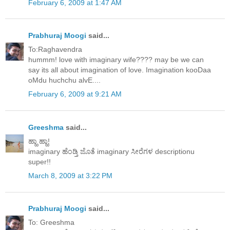
February 6, 2009 at 1:47 AM
Prabhuraj Moogi
said...
To:Raghavendra
hummm! love with imaginary wife???? may be we can
say its all about imagination of love. Imagination kooDaa
oMdu huchchu alvE....
February 6, 2009 at 9:21 AM
Greeshma
said...
ಹ್ಹಾ ಹ್ಹಾ!
imaginary ಹೆಂಡ್ತಿ ಜೊತೆ imaginary ಸೀರೆಗಳ descriptionu
super!!
March 8, 2009 at 3:22 PM
Prabhuraj Moogi
said...
To: Greeshma