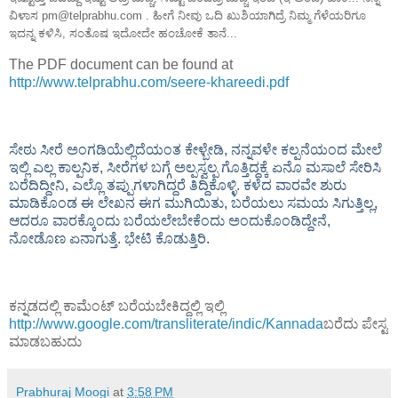
ವಿಳಾಸ pm@telprabhu.com . ಹೀಗೆ ನೀವು ಒದಿ ಖುಶಿಯಾಗಿದ್ರೆ ನಿಮ್ಮ ಗೆಳೆಯರಿಗೂ
ಇದನ್ನ ಕಳಿಸಿ, ಸಂತೊಷ ಇದೋದೇ ಹಂಚೋಕೆ ತಾನೆ...
The PDF document can be found at
http://www.telprabhu.com/seere-khareedi.pdf
ಸೇಠು ಸೀರೆ ಅಂಗಡಿಯೆಲ್ಲಿದೆಯಂತ ಕೇಳ್ಬೇಡಿ, ನನ್ನವಳೇ ಕಲ್ಪನೆಯಂದ ಮೇಲೆ
ಇಲ್ಲಿ ಎಲ್ಲ ಕಾಲ್ಪನಿಕ, ಸೀರೆಗಳ ಬಗ್ಗೆ ಅಲ್ಪಸ್ವಲ್ಪ ಗೊತ್ತಿದ್ದಕ್ಕೆ ಏನೊ ಮಸಾಲೆ ಸೇರಿಸಿ
ಬರೆದಿದ್ದೀನಿ, ಎಲ್ಲೊ ತಪ್ಪುಗಳಾಗಿದ್ದರೆ ತಿದ್ದಿಕೊಳ್ಳಿ. ಕಳೆದ ವಾರವೇ ಶುರು
ಮಾಡಿಕೊಂಡ ಈ ಲೇಖನ ಈಗ ಮುಗಿಯಿತು, ಬರೆಯಲು ಸಮಯ ಸಿಗುತ್ತಿಲ್ಲ,
ಆದರೂ ವಾರಕ್ಕೊಂದು ಬರೆಯಲೇಬೇಕೆಂದು ಅಂದುಕೊಂಡಿದ್ದೇನೆ,
ನೋಡೊಣ ಏನಾಗುತ್ತೆ. ಭೇಟಿ ಕೊಡುತ್ತಿರಿ.
ಕನ್ನಡದಲ್ಲಿ ಕಾಮೆಂಟ್ ಬರೆಯಬೇಕಿದ್ದಲ್ಲಿ ಇಲ್ಲಿ
http://www.google.com/transliterate/indic/Kannada
ಬರೆದು ಪೇಸ್ಟ
ಮಾಡಬಹುದು
Prabhuraj Moogi
at
3:58 PM