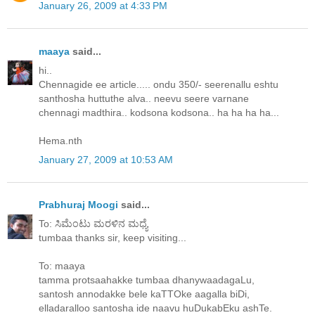
January 26, 2009 at 4:33 PM
maaya
said...
hi..
Chennagide ee article..... ondu 350/- seerenallu eshtu
santhosha huttuthe alva.. neevu seere varnane
chennagi madthira.. kodsona kodsona.. ha ha ha ha...
Hema.nth
January 27, 2009 at 10:53 AM
Prabhuraj Moogi
said...
To: ಸಿಮೆಂಟು ಮರಳಿನ ಮಧ್ಯೆ
tumbaa thanks sir, keep visiting...
To: maaya
tamma protsaahakke tumbaa dhanywaadagaLu,
santosh annodakke bele kaTTOke aagalla biDi,
elladaralloo santosha ide naavu huDukabEku ashTe.