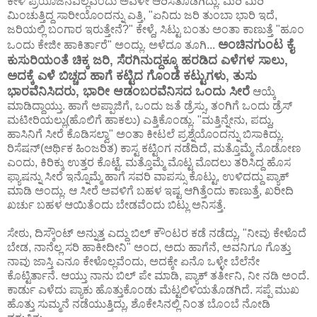
ಕೇಳಿ ಪ್ರಯೊಜನವಿಲ್ಲವೆಂದು ಅವಳೇ ಆರಿಸತೊಡಗಿದ್ಲು. ಮಿರಿ ಮಿರಿ
ಮಿಂಚುತ್ತಿದ್ದ ಸಾರೀಯೊಂದನ್ನು ಎತ್ತಿ, "ಏನಿದು ಜರಿ ತುಂಬಾ ಭಾರಿ ಇದೆ,
ಜರಿಯಲ್ಲಿ ಬಂಗಾರ ಇರುತ್ತೇನೆ?" ಕೇಳ್ದೆ, ಸಿಟ್ಟು ಬಂತು ಅಂತಾ ಕಾಣುತ್ತೆ "ಹೂಂ
ಅಂಚಿನಗುಂಟ ಕೈ
ಒಂದು ಕೇಜೀ ಹಾಕಿರ್ತಾರೆ" ಅಂದ್ಲು. ಅಳೆದೂ ತೂಗಿ...
ಕುಸುರಿಯಂತೆ ಚಿಕ್ಕ ಜರಿ, ಸೆರಗಿನುದ್ದಕ್ಕೂ ಹರಡಿದ ಎಳೆಗಳ ಸಾಲು,
ಅದಕ್ಕೆ ಎಳೆ ಬಿಚ್ಚದ ಹಾಗೆ ಕಟ್ಟಿದ ಗೊಂಡೆ ಕಟ್ಟುಗಳು, ತುಸು
ಭಾರವೆನಿಸಿದರು, ಭಾರೀ ಆಡಂಬರವೆನಿಸದ ಒಂದು ಸೀರೆ
ಆಯ್ಕೆ
ಮಾಡಿದ್ದಾಯ್ತು. ಹಾಗೆ ಅಪ್ಪಾಜಿಗೆ, ಒಂದು ಜತೆ ಡ್ರೆಸ್ಸು, ತಂಗಿಗೆ ಒಂದು ಡ್ರೆಸ್
ಮಟೀರಿಯಲ್ಲು(ಹೊಲಿಗೆ ಹಾಕಲು) ಎತ್ತಿಕೊಂಡ್ಲು. "ಮತ್ತಿನ್ನೇನು, ಪದ್ದು,
ಹಾಸಿನಿಗೆ ಸೀರೆ ಕೊಡಿಸಲ್ವಾ" ಅಂತಾ ಕೀಟಲೆ ಪ್ರಶ್ನೆಯೊಂದನ್ನು ಬಿಸಾಕಿದ್ಲು.
ರಿಸೆಷನ್(ಆರ್ಥಿಕ ಹಿಂಜರಿತ) ಕಾಸ್ಟ ಕಟ್ಟಿಂಗ ನಡೆದಿದೆ, ಮತ್ತೊಮ್ಮೆ ನೊಡೋಣ
ಎಂದು, ಕಿರಿಕ್ಕು ಉತ್ತರ ಕೊಟ್ಟೆ. ಮತ್ತೊಮ್ಮೆ ಮೊಟ್ಟ ಮೊದಲು ತರಿಸಿದ್ದ ಹೊಸ
ಫ್ಯಾಷನ್ನು ಸೀರೆ ಇನ್ನೊಮ್ಮೆ ಹಾಗೆ ಸವರಿ ವಾಪಸ್ಸು ಕೊಟ್ಟು, ಉಳಿದದ್ದು ಪ್ಯಾಕ್
ಮಾಡಿ ಅಂದ್ಲು. ಆ ಸೀರೆ ಅವಳಿಗೆ ಬಹಳ ಇಷ್ಟ ಆಗಿತ್ತೆಂದು ಕಾಣುತ್ತೆ, ಖರೀದಿ
ಖರ್ಚು ಬಹಳ ಆಯಿತೆಂದು ಬೇಡವೆಂದು ಬಿಟ್ಲು ಅನಿಸತ್ತೆ.
ಸೇಠು, ದಿಸ್ಕೌಂಟ್ ಅನ್ನುತ್ತ ಎದ್ದು ಬಿಲ್ ಕೌಂಟರ ಕಡೆ ನಡೆದ್ಲು, "ನೀವು ಕೇಳೊದೆ
ಬೇಡ, ನಾನೆಲ್ಲ ಸರಿ ಹಾಕೀದೀನಿ" ಅಂದ, ಅದು ಹಾಗೆನೆ, ಅವನಿಗೂ ಗೊತ್ತು
ನಾವು ಜಾಸ್ತಿ ಎನೂ ಕೇಳೊಲ್ಲವೆಂದು, ಅದಕ್ಕೇ ಏನೊ ಒಳ್ಳೇ ಬೆಲೆನೇ
ಕೊಟ್ಟಿರ್ತಾನೆ. ಆಯ್ತು ನಾನು ಬಿಲ್ ಪೇ ಮಾಡಿ, ಪ್ಯಾಕ್ ತರ್ತೀನಿ, ನೀ ನಡಿ ಅಂದೆ.
ಕಾರ್ಡು ಎಳೆದು ಪ್ಯಾಕು ಹೊತ್ತುಕೊಂಡು ಮೆಟ್ಟಲಿಳಿಯತೊಡಗಿದೆ. ಸಪ್ಪೆ ಮುಖ
ಹೊತ್ತು ಸುಮ್ಮನೆ ನಡೆಯುತ್ತಿದ್ಲು, ಶೊಕೇಸಿನಲ್ಲಿ ನಿಂತ ಬೊಂಬೆ ನೋಡಿ