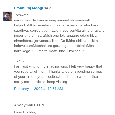
Prabhuraj Moogi
said...
To:swathi
nanoo kooDa bareyuvaag sannivEsh manasalli
kalpisikoMDe baredaddu, aagaLe naija baraha baralu
saadhya. correctaagi hELidri, seeregiMta alliro bhavane
important, oh! saraMsh enu lekhanaane odalu hELi...
nimmibbara jeevanadalli kooDa iMtha chikka chikka
halavu samMtoshakara gatanegLu tumbiraleMba
haraikegaLu... matte matte bheTi koDtaa iri...
To:SSK
I am just writing my imaginations, I felt very happy that
you read all of them, Thanks a lot for spending so much
of your time... your feedback fuel me to write further
many more articles. keep visiting...
February 1, 2009 at 12:31 AM
Anonymous said...
Dear Prabhu,