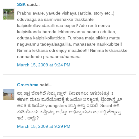
SSK
said...
Prabhu avare, yavude vishaya (article, story etc,.)
oduvaaga aa sanniveshakke thakkante
kalpisikolluvudaralli naa expert! Ade reeti neevu
kalpisikondu bareda lekhanavannu naanu oduttaa,
oduttaa kalpisikolluttidde. Tumbaa maja sikkitu mattu
naguvannu tadeyalaagalilla, manasaare naukkubitte!!
Nimma lekhana odi enjoy maadide!!! Nimma lekhanakke
nannadondu pranaama/namana.
March 15, 2009 at 9:24 PM
Greeshma
said...
ಹ್ಹಾ ಹ್ಹಾ! ಚೆನಾಗಿದೆ ನಿಮ್ಮ ಪ್ಲಾನ್, ನಿಜವಾಗಲು ಆಗಬೇಕಿತ್ತು! ;)
ಈಗೀಗ ದುಃಖ ಮರೆಯೋದಕ್ಕೆ ಕುಡಿಯೋ ಜನಕ್ಕಿಂತ, ಟ್ರೆಂಡ್/ಸ್ಟೈಲ್
ಅಂತ ಕುಡಿಯೋ youngsters ಜಾಸ್ತಿ ಆಗ್ತಾ ಇದಾರೆ. Social ಆಗಿ
ಕುಡಿಯೋದು ತಪ್ಪೇನಲ್ಲ ಅನ್ನೋ ಅಭಿಪ್ರಾಯನು ಜನರಲ್ಲಿ ಹೆಚ್ಚಾಗ್ತಾ
ಇದೆ . ಅಲ್ವೇ?
March 15, 2009 at 9:29 PM