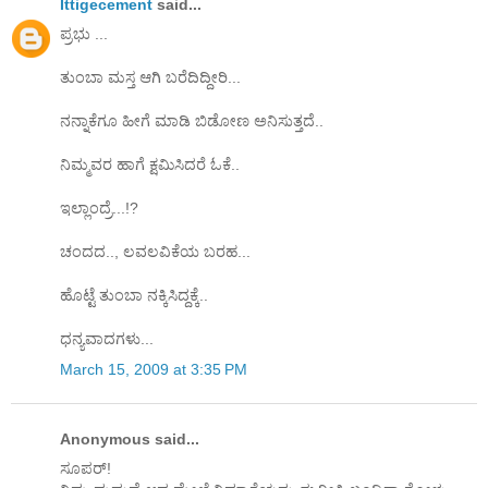
Ittigecement
said...
ಪ್ರಭು ...
ತುಂಬಾ ಮಸ್ತ ಆಗಿ ಬರೆದಿದ್ದೀರಿ...
ನನ್ನಾಕೆಗೂ ಹೀಗೆ ಮಾಡಿ ಬಿಡೋಣ ಅನಿಸುತ್ತದೆ..
ನಿಮ್ಮವರ ಹಾಗೆ ಕ್ಷಮಿಸಿದರೆ ಓಕೆ..
ಇಲ್ಲಾಂದ್ರೆ...!?
ಚಂದದ.., ಲವಲವಿಕೆಯ ಬರಹ...
ಹೊಟ್ಟೆ ತುಂಬಾ ನಕ್ಕಿಸಿದ್ದಕ್ಕೆ..
ಧನ್ಯವಾದಗಳು...
March 15, 2009 at 3:35 PM
Anonymous said...
ಸೂಪರ್!