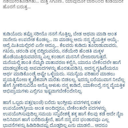
ನಶೆಯೇರತೊಡಗಿತು... ಮತ್ತೆ ಸಿಗೊಣ.. ಯಾವುದೋ ಬಾರಿನಿಂದ ಕುಡಿಯದೇ
ಹೊರಗೆ ಬರುತ್ತ...
ಕುಡಿಯೊದು ತಪ್ಪೊ ಸರೀನೊ ನನಗೆ ಗೊತ್ತಿಲ್ಲ, ಬೇಡ ಅಥವಾ ಮಾಡಿ ಅಂತ
ನಾನೇನು ಉಪದೇಶ ಕೊಡಲ್ಲ... ನಾ ಮಾಡಲ್ಲ ಅದು ನನ್ನ ವೈಯಕ್ತಿಕ ಆಯ್ಕೆ..
ಆದ್ರೆ ಮಿತಿಯಲ್ಲಿರಲಿ ಎನೇ ಆದ್ರೂ... ಕೆಲವರು ಕುಡಿದು ತೂರಾಡುವಾವರು,
ಗಟರು, ಚರಂಡಿ ಪಕ್ಕ ಬಿದ್ದಿರುವವರು, ನಶೆಯೇರಿ ಹೆಂಡತಿ ಮಕ್ಕಳ
ಹೊಡೆಯುತ್ತಿರುವವರನ್ನು ಎಲ್ಲ ಕಂಡಾಗ ಮನಸಿಗೆ ಬೇಜಾರಾಗುತ್ತದೆ.
ಮನೆಯಲ್ಲಿ ಶಾಂತಿ ನೆಮ್ಮದಿ ವಾತಾವರಣ ಕಲ್ಪಿಸಿ, ಯಾರೂ ಬೇಕೆಂದಲೇ ಹಾಗೆ
ಮಾಡಲ್ಲ(ಕೆಲವು ಅಪವಾದಗಳನ್ನು ಹೊರತುಪಡಿಸಿ), ಅದನ್ನ ಗೃಹಿಣಿಯರೂ
ಅರ್ಥ ಮಾಡಿಕೊಂಡ್ರೆ ಅಷ್ಟೇ ಒಳ್ಳೆಯದು. ಸಮಸ್ಯೆಯ ಪರಿಹಾರ ಮಾಡಲು
ಪ್ರಯತ್ನಿಸೋಣ ಕ್ಶ್ಯಣಿಕವಾಗಿ ಮರೆತು ಬಿಡಲಲ್ಲ. ಇದನ್ನು ಬರೆಯುವಾಗ ನೀವೆಲ್ಲ
ಹೇಗೆ ಸ್ವೀಕರಿಸುವಿರೊ ಅನ್ನೊ ಅಳುಕು ನನ್ನ ಕಾಡಿದೆ, ಯಾಕೇಂದ್ರೆ ನನ್ನ ವೈಯಕ್ತಿಕ
ಅಭಿಪ್ರಾಯಗಳು ಎಲ್ರಿಗೂ ಇಷ್ಟವಾಗಬೇಕೆಂದೇನಿಲ್ಲ.
ಹಾಗೆ ಒಬ್ಬರು ಪತ್ರ(ಇಂಚೆ) ಬರೆದು ಇಂಗ್ಲೀಷು ಪದಗಳನ್ನ ಬಹಳ
ಉಪಯೋಗಿಸ್ತೀಯ ಅಂತ ಅಂದಿದ್ದರೂ, ಬೇಕೇಂತಲೇ ಪದಗಳನ್ನು
ಉಪಯೊಗಿಸುವುದಿಲ್ಲ ಸಮಯ ಸನ್ನಿವೇಶಕ್ಕೆ ತಕ್ಕ ಹಾಗೆ ಕೆಲವು ಕಡೆ ಅದೇ ನೈಜ
ಅನಿಸಿದಾಗ ಹಾಗೆ ಬರೆದಿರುತ್ತೇನೆ, ಹಾಗೆ ನನ್ನ ಪದ ಭಂಡಾರವೂ ಎಲ್ಲ
ಭಾವನೆಗಳನ್ನು ಹಿಡಿದಿಡಿವಷ್ಟು ದೊಡ್ಡದಿಲ್ಲ ಏನು ಮಾಡಲಿ... ಆದರೂ