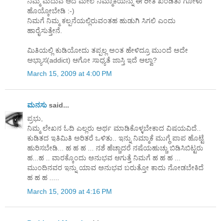
ನಿಮ್ಮ ಮದುವೆ ಆದ ಮೇಲೆ ನಿಮ್ಮಾಕೆಯನ್ನು ಈ ರೀತಿ ಖಂಡಿತಾ ಗೋಳು
ಹೊಯ್ಕೋಬೇಡಿ :-)
ನಿಮಗೆ ನಿಮ್ಮ ಕಲ್ಪನೆಯಲ್ಲಿರುವಂತಹ ಹುಡುಗಿ ಸಿಗಲಿ ಎಂದು
ಹಾರೈಸುತ್ತೇನೆ.
ಮಿತಿಯಲ್ಲಿ ಕುಡಿಯೋದು ತಪ್ಪಲ್ಲ ಅಂತ ಹೇಳಿದ್ರೂ ಮುಂದೆ ಅದೇ
ಅಭ್ಯಾಸ(addict) ಆಗೋ ಸಾಧ್ಯತೆ ಜಾಸ್ತಿ ಇದೆ ಆಲ್ವಾ?
March 15, 2009 at 4:00 PM
ಮನಸು
said...
ಪ್ರಭು,
ನಿಮ್ಮ ಲೇಖನ ಓದಿ ಎಲ್ಲರು ಅರ್ಥ ಮಾಡಿಕೊಳ್ಳಬೇಕಾದ ವಿಷಯವಿದೆ..
ಕುಡಿತದ ಇತಿಮಿತಿ ಅರಿತರೆ ಒಳಿತು.. ಇನ್ನು ನಿಮ್ಮಾಕೆ ಮುಗ್ಧೆ ಪಾಪ ಹೊಟ್ಟೆ
ಹುರಿಸಬೇಡಿ... ಹ ಹ ಹ ... ನಶೆ ಹೆಚ್ಚಾದರೆ ನಷೆಯಹುಚ್ಚು ಬಿಡಿಸಿಬಿಟ್ಟರು
ಹ...ಹ .. ವಾರಕ್ಕೊಂದು ಅನುಭವ ಆಗುತ್ತೆ ನಿಮಗೆ ಹ ಹ ಹ ...
ಮುಂದಿನವರ ಇನ್ನು ಯಾವ ಅನುಭವ ಬರುತ್ತೋ ಕಾದು ನೋಡಬೇಕಿದೆ
ಹ ಹ ಹ .....
March 15, 2009 at 4:16 PM