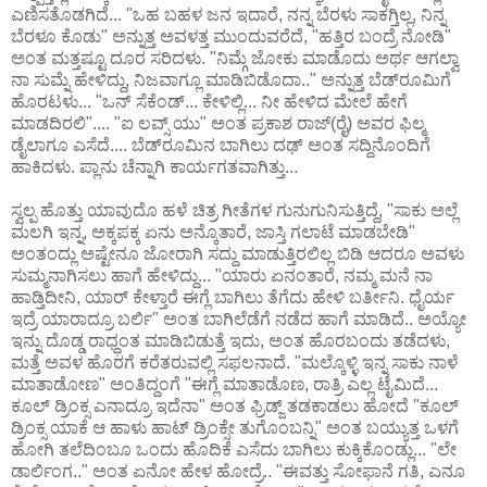
ಎಣಿಸತೊಡಗಿದೆ... "ಒಹ ಬಹಳ ಜನ ಇದಾರೆ, ನನ್ನ ಬೆರಳು ಸಾಕಗ್ತಿಲ್ಲ, ನಿನ್ನ
ಬೆರಳೂ ಕೊಡು" ಅನ್ನುತ್ತ ಅವಳತ್ತ ಮುಂದುವರೆದೆ, "ಹತ್ತಿರ ಬಂದ್ರೆ ನೋಡಿ"
ಅಂತ ಮತ್ತಷ್ಟೂ ದೂರ ಸರಿದಳು. "ನಿಮ್ಗೆ ಜೋಕು ಮಾಡೊದು ಅರ್ಥ ಆಗಲ್ವಾ
ನಾ ಸುಮ್ನೆ ಹೇಳಿದ್ದು, ನಿಜವಾಗ್ಲೂ ಮಾಡಿಬಿಡೊದಾ.." ಅನ್ನುತ್ತ ಬೆಡ್‌ರೂಮಿಗೆ
ಹೊರಟಳು... "ಒನ್ ಸೆಕೆಂಡ್... ಕೇಳಿಲ್ಲಿ... ನೀ ಹೇಳಿದ ಮೇಲೆ ಹೇಗೆ
ಮಾಡದಿರಲಿ".... "ಐ ಲವ್ಸ್ ಯು" ಅಂತ ಪ್ರಕಾಶ ರಾಜ್(ರೈ) ಅವರ ಫಿಲ್ಮ
ಡೈಲಾಗೂ ಎಸೆದೆ.... ಬೆಡ್‌ರೂಮಿನ ಬಾಗಿಲು ದಢ್ ಅಂತ ಸದ್ದಿನೊಂದಿಗೆ
ಹಾಕಿದಳು. ಪ್ಲಾನು ಚೆನ್ನಾಗಿ ಕಾರ್ಯಗತವಾಗಿತ್ತು...
ಸ್ವಲ್ಪ ಹೊತ್ತು ಯಾವುದೊ ಹಳೆ ಚಿತ್ರ ಗೀತೆಗಳ ಗುನುಗುನಿಸುತ್ತಿದ್ದೆ, "ಸಾಕು ಅಲ್ಲೆ
ಮಲಗಿ ಇನ್ನ, ಅಕ್ಕಪಕ್ಕ ಏನು ಅನ್ಕೊತಾರೆ, ಜಾಸ್ತಿ ಗಲಾಟೆ ಮಾಡಬೇಡಿ"
ಅಂತಂದ್ಲು ಅಷ್ಟೇನೂ ಜೋರಾಗಿ ಸದ್ದು ಮಾಡುತ್ತಿರಲಿಲ್ಲ ಬಿಡಿ ಆದರೂ ಅವಳು
ಸುಮ್ಮನಾಗಿಸಲು ಹಾಗೆ ಹೇಳಿದ್ದು... "ಯಾರು ಏನಂತಾರೆ, ನಮ್ಮ ಮನೆ ನಾ
ಹಾಡ್ತಿದೀನಿ, ಯಾರ್ ಕೇಳ್ತಾರೆ ಈಗ್ಲೆ ಬಾಗಿಲು ತೆಗೆದು ಹೇಳಿ ಬರ್ತೀನಿ. ಧೈರ್ಯ
ಇದ್ರೆ ಯಾರಾದ್ರೂ ಬರ್ಲಿ" ಅಂತ ಬಾಗಿಲೆಡೆಗೆ ನಡೆದ ಹಾಗೆ ಮಾಡಿದೆ.. ಅಯ್ಯೋ
ಇನ್ನು ದೊಡ್ಡ ರಾಧ್ಧಂತ ಮಾಡಿಬಿಡುತ್ತೆ ಇದು, ಅಂತ ಹೊರಬಂದು ತಡೆದಳು,
ಮತ್ತೆ ಅವಳ ಹೊರಗೆ ಕರೆತರುವಲ್ಲಿ ಸಫಲನಾದೆ. "ಮಲ್ಕೊಳ್ಳಿ ಇನ್ನ ಸಾಕು ನಾಳೆ
ಮಾತಾಡೋಣ" ಅಂತಿದ್ದಂಗೆ "ಈಗ್ಲೆ ಮಾತಾಡೊಣ, ರಾತ್ರಿ ಎಲ್ಲ ಟೈಮಿದೆ...
ಕೂಲ್ ಡ್ರಿಂಕ್ಸ ಎನಾದ್ರೂ ಇದೆನಾ" ಅಂತ ಫ್ರಿಡ್ಜ್ ತಡಕಾಡಲು ಹೋದೆ "ಕೂಲ್
ಡ್ರಿಂಕ್ಸ ಯಾಕೆ ಆ ಹಾಳು ಹಾಟ್ ಡ್ರಿಂಕ್ಸೇ ತುಗೊಂಬನ್ನಿ" ಅಂತ ಬಯ್ಯುತ್ತ ಒಳಗೆ
ಹೋಗಿ ತಲೆದಿಂಬೂ ಒಂದು ಹೊದಿಕೆ ಎಸೆದು ಬಾಗಿಲು ಕುಕ್ಕಿಕೊಂಡ್ಲು... "ಲೇ
ಡಾರ್ಲಿಂಗ.." ಅಂತ ಏನೋ ಹೇಳ ಹೋದ್ರೆ.. "ಈವತ್ತು ಸೋಫಾನೆ ಗತಿ, ಎನೂ