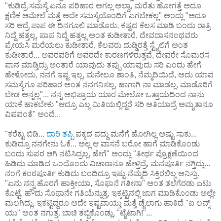
"ಕುಡಿದ್ರೆ ಸಮಸ್ಯೆ ಏನೂ ಪರಿಹಾರ ಅಗಲ್ಲ ಅಲ್ವಾ, ಮರೆತು ಹೋಗತ್ತೆ ಅದೂ
ಕ್ಷಣಿಕ ಆಮೇಲೆ ಮತ್ತೆ ಅದೇ ಸಮಸ್ಯೆಯೊಂದಿಗೆ ಏಗಬೇಕಲ್ಲ" ಅಂದ್ಲು "ಅದೂ
ಸರಿ ಆದ್ರೆ ಪಾಪ ಈ ದಿನಗೂಲಿ ಮಾಡೊರು, ಕಷ್ಟದ ಕೆಲಸ ಮಾಡಿ ಬಂದು ರಾತ್ರಿ
ನಿದ್ದೆ ಹತ್ತಲ್ಲ, ಪಾಪ ನಿದ್ದೆ ಹತ್ತಲ್ಲ ಅಂತ ಕುಡೀತಾರೆ, ದೇವದಾಸನಂಥವರು
ಪ್ರೇಯಸಿ ಮರೆಯಲು ಕುಡೀತಾರೆ, ಕೆಲವರು ದುಡ್ಡಿರತ್ತೆ ಸ್ಟೈಲಿಗೆ ಅಂತ
ಕುಡೀತಾರೆ... ಅವರವರಿಗೆ ಅವರದೇ ಕಾರಣಗಳಿರುತ್ತವೆ, ದೇವರೇ ಸೊಮರಸ
ಪಾನ ಮಾಡ್ತಿದ್ರು ಅಂತಾರೆ ಯಾವುದು ತಪ್ಪು ಯಾವುದು ಸರಿ ಎಂದು ಹೇಗೆ
ಹೇಳೋದು, ನನಗೆ ಇಷ್ಟ ಇಲ್ಲ, ಮನೇಲೂ ಶಾಂತಿ, ನೆಮ್ಮದಿಯಿದೆ, ಅದು ಯಾವ
ಸಮಸ್ಯೆಗೂ ಪರಿಹಾರ ಅಂತ ನನಗನಿಸಲ್ಲ, ಹಾಗಾಗಿ ನಾ ಮಾಡಲ್ಲ, ಮಾಡೊರಿಗೆ
ಬೇಡ ಅನ್ನಲ್ಲ"... ನನ್ನ ಅಭಿಪ್ರಾಯ ಯಾರ ಮೇಲೋ ಒತ್ತಾಯದಿಂದ ನಾನು
ಯಾಕೆ ಹಾಕಬೇಕು "ಆದ್ರೂ ಎಲ್ಲ ಮಿತಿಯಲ್ಲಿದ್ದರೆ ಸರಿ ಅತಿಯಾದ್ರೆ ಅಮೃತಾನೂ
ವಿಷವಂತೆ" ಅಂದೆ...
"ಕರೆಕ್ಟು ಬಿಡಿ...
ದಾರಿ ತಪ್ಪಿ
ಪಕ್ಕದ ಪದ್ದು ಮನೆಗೆ ಹೋಗಿಲ್ಲ ಅಷ್ಟು ಸಾಕು...
ಕುಡಿದ್ರೂ ನನಗೇನು ಓಕೆ... ಅಲ್ಲ ಆ ವಾಸನೆ ಬರೋ ಹಾಗೆ ಮಾಡಿಕೊಂಡು
ಬಂದು ಸುಪರ ಆಗಿ ನಟಿಸಿದ್ರಲ್ಲ, ಹೇಗೆ" ಅಂದ್ಲು "ತೀರ್ಥ ಪ್ರೊಕ್ಷಣೆಯಿಂದ
ಹಿಡಿದು ಮಾಡಿದ ಒಂದೊಂದು ವಿಚಾರಾನೂ ಹೇಳ್ತಿದ್ರೆ, ಮನಪೂರ್ತಿ ನಗ್ತಿದ್ಲು...
ನಂಗೆ ಕಂಠಪೂರ್ತಿ ಕುಡಿದು ಬಂದಿದ್ರೂ ಇಷ್ಟು ನೆಮ್ಮದಿ ಸಿಕ್ತಿರಲಿಲ್ಲ ಅನಿಸ್ತು.
"ಏನು ನನ್ನ ಹೊರಗೆ ಹಾಕ್ತೀಯಾ, ಸೊಫಾನೆ ಗತೀನಾ" ಅಂತ ತಲೆಗೆರಡು ಏಟು
ಕೊಟ್ಟೆ, ಹೌದು ಸೊಫಾನೇ ಗತಿಯೆನ್ನುತ್ತ, ಇಕ್ಕಟ್ಟಿನಲ್ಲಿ ಜಾಗ ಮಾಡಿಕೊಂಡು ಅಲ್ಲೇ
ಮಲಗಿದ್ಲು, ಇಕಟ್ಟಿದ್ದರೂ ಅದೇ ಇಷ್ಟವಾಯ್ತು ಮತ್ತೆ ಡೈಲಾಗು ಹಾಕಿದೆ "ಐ ಲವ್ಸ್
ಯು" ಅಂತ ನಗುತ್ತ. ಬಾಚಿ ತಬ್ಬಿಕೊಂಡ್ಲು, "ಟೈಟಾಗಿ!"...