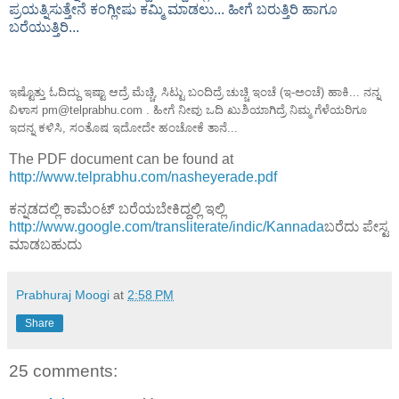
ಪ್ರಯತ್ನಿಸುತ್ತೇನೆ ಕಂಗ್ಲೀಷು ಕಮ್ಮಿ ಮಾಡಲು... ಹೀಗೆ ಬರುತ್ತಿರಿ ಹಾಗೂ
ಬರೆಯುತ್ತಿರಿ...
ಇಷ್ಟೊತ್ತು ಓದಿದ್ದು ಇಷ್ಟಾ ಆದ್ರೆ ಮೆಚ್ಚಿ, ಸಿಟ್ಟು ಬಂದಿದ್ರೆ ಚುಚ್ಚಿ ಇಂಚೆ (ಇ-ಅಂಚೆ) ಹಾಕಿ... ನನ್ನ
ವಿಳಾಸ pm@telprabhu.com . ಹೀಗೆ ನೀವು ಒದಿ ಖುಶಿಯಾಗಿದ್ರೆ ನಿಮ್ಮ ಗೆಳೆಯರಿಗೂ
ಇದನ್ನ ಕಳಿಸಿ, ಸಂತೊಷ ಇದೋದೇ ಹಂಚೋಕೆ ತಾನೆ...
The PDF document can be found at
http://www.telprabhu.com/nasheyerade.pdf
ಕನ್ನಡದಲ್ಲಿ ಕಾಮೆಂಟ್ ಬರೆಯಬೇಕಿದ್ದಲ್ಲಿ ಇಲ್ಲಿ
http://www.google.com/transliterate/indic/Kannada
ಬರೆದು ಪೇಸ್ಟ
ಮಾಡಬಹುದು
Prabhuraj Moogi
at
2:58 PM
Share
25 comments: