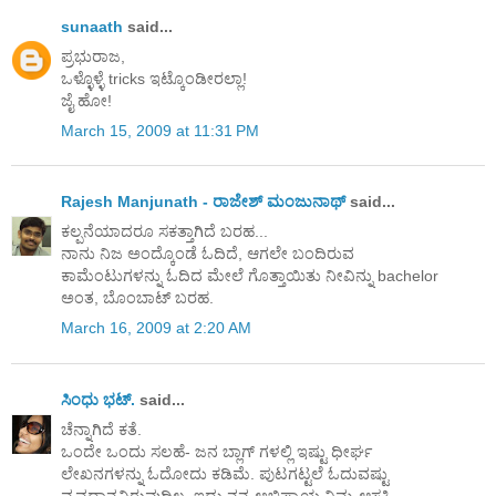
sunaath
said...
ಪ್ರಭುರಾಜ,
ಒಳ್ಳೊಳ್ಳೆ tricks ಇಟ್ಕೊಂಡೀರಲ್ಲಾ!
ಜೈ ಹೋ!
March 15, 2009 at 11:31 PM
Rajesh Manjunath - ರಾಜೇಶ್ ಮಂಜುನಾಥ್
said...
ಕಲ್ಪನೆಯಾದರೂ ಸಕತ್ತಾಗಿದೆ ಬರಹ...
ನಾನು ನಿಜ ಅಂದ್ಕೊಂಡೆ ಓದಿದೆ, ಆಗಲೇ ಬಂದಿರುವ
ಕಾಮೆಂಟುಗಳನ್ನು ಓದಿದ ಮೇಲೆ ಗೊತ್ತಾಯಿತು ನೀವಿನ್ನು bachelor
ಅಂತ, ಬೊಂಬಾಟ್ ಬರಹ.
March 16, 2009 at 2:20 AM
ಸಿಂಧು ಭಟ್.
said...
ಚೆನ್ನಾಗಿದೆ ಕತೆ.
ಒಂದೇ ಒಂದು ಸಲಹೆ- ಜನ ಬ್ಲಾಗ್ ಗಳಲ್ಲಿ ಇಷ್ಟು ಧೀರ್ಘ
ಲೇಖನಗಳನ್ನು ಓದೋದು ಕಡಿಮೆ. ಪುಟಗಟ್ಟಲೆ ಓದುವಷ್ಟು
ವ್ಯವಧಾನವಿರುವುದಿಲ್ಲ. ಇದು ನನ್ನ ಅಭಿಪ್ರಾಯ.ನಿಮ್ಮ ಆಸಕ್ತಿ