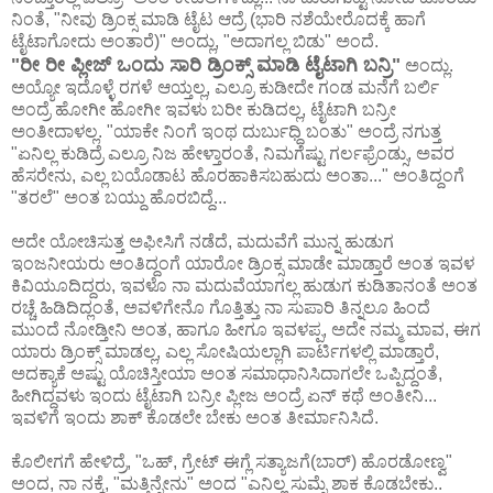
ನಿಂತೆ, "ನೀವು ಡ್ರಿಂಕ್ಸ ಮಾಡಿ ಟೈಟ ಆದ್ರೆ (ಭಾರಿ ನಶೆಯೇರೊದಕ್ಕೆ ಹಾಗೆ
ಟೈಟಾಗೋದು ಅಂತಾರೆ)" ಅಂದ್ಲು, "ಅದಾಗಲ್ಲ ಬಿಡು" ಅಂದೆ.
"ರೀ ರೀ ಪ್ಲೀಜ್ ಒಂದು ಸಾರಿ ಡ್ರಿಂಕ್ಸ್ ಮಾಡಿ ಟೈಟಾಗಿ ಬನ್ರಿ"
ಅಂದ್ಲು.
ಅಯ್ಯೋ ಇದೊಳ್ಳೆ ರಗಳೆ ಆಯ್ತಲ್ಲ, ಎಲ್ರೂ ಕುಡೀದೇ ಗಂಡ ಮನೆಗೆ ಬರ್ಲಿ
ಅಂದ್ರೆ ಹೋಗೀ ಹೋಗೀ ಇವಳು ಬರೀ ಕುಡಿದಲ್ಲ, ಟೈಟಾಗಿ ಬನ್ರೀ
ಅಂತೀದಾಳಲ್ಲ. "ಯಾಕೇ ನಿಂಗೆ ಇಂಥ ದುರ್ಬುಧ್ಧಿ ಬಂತು" ಅಂದ್ರೆ ನಗುತ್ತ
"ಏನಿಲ್ಲ ಕುಡಿದ್ರೆ ಎಲ್ರೂ ನಿಜ ಹೇಳ್ತಾರಂತೆ, ನಿಮಗೆಷ್ಟು ಗರ್ಲಫ್ರೆಂಡ್ಸು, ಅವರ
ಹೆಸರೇನು, ಎಲ್ಲ ಬಯೊಡಾಟ ಹೊರಹಾಕಿಸಬಹುದು ಅಂತಾ..." ಅಂತಿದ್ದಂಗೆ
"ತರಲೆ" ಅಂತ ಬಯ್ದು ಹೊರಬಿದ್ದೆ...
ಅದೇ ಯೋಚಿಸುತ್ತ ಅಫೀಸಿಗೆ ನಡೆದೆ, ಮದುವೆಗೆ ಮುನ್ನ ಹುಡುಗ
ಇಂಜನೀಯರು ಅಂತಿದ್ದಂಗೆ ಯಾರೋ ಡ್ರಿಂಕ್ಸ ಮಾಡೇ ಮಾಡ್ತಾರೆ ಅಂತ ಇವಳ
ಕಿವಿಯೂದಿದ್ದರು, ಇವಳೊ ನಾ ಮದುವೆಯಾಗಲ್ಲ ಹುಡುಗ ಕುಡಿತಾನಂತೆ ಅಂತ
ರಚ್ಚೆ ಹಿಡಿದಿದ್ಲಂತೆ, ಅವಳಿಗೇನೊ ಗೊತ್ತಿತ್ತು ನಾ ಸುಪಾರಿ ತಿನ್ನಲೂ ಹಿಂದೆ
ಮುಂದೆ ನೋಡ್ತೀನಿ ಅಂತ, ಹಾಗೂ ಹೀಗೂ ಇವಳಪ್ಪ, ಅದೇ ನಮ್ಮ ಮಾವ, ಈಗ
ಯಾರು ಡ್ರಿಂಕ್ಸ್ ಮಾಡಲ್ಲ, ಎಲ್ಲ ಸೋಷಿಯಲ್ಲಾಗಿ ಪಾರ್ಟಿಗಳಲ್ಲಿ ಮಾಡ್ತಾರೆ,
ಅದಕ್ಯಾಕೆ ಅಷ್ಟು ಯೊಚಿಸ್ತೀಯಾ ಅಂತ ಸಮಾಧಾನಿಸಿದಾಗಲೇ ಒಪ್ಪಿದ್ದಂತೆ,
ಹೀಗಿದ್ದವಳು ಇಂದು ಟೈಟಾಗಿ ಬನ್ರೀ ಪ್ಲೀಜ ಅಂದ್ರೆ ಏನ್ ಕಥೆ ಅಂತೀನಿ...
ಇವಳಿಗೆ ಇಂದು ಶಾಕ್ ಕೊಡಲೇ ಬೇಕು ಅಂತ ತೀರ್ಮಾನಿಸಿದೆ.
ಕೊಲೀಗಗೆ ಹೇಳಿದ್ರೆ, "ಒಹ್, ಗ್ರೇಟ್ ಈಗ್ಲೆ ಸತ್ಯಾಜಗೆ(ಬಾರ್) ಹೊರಡೋಣ್ವ"
ಅಂದ, ನಾ ನಕ್ಕೆ, "ಮತ್ತಿನ್ನೇನು" ಅಂದ "ಎನಿಲ್ಲ ಸುಮ್ನೆ ಶಾಕ ಕೊಡಬೇಕು..