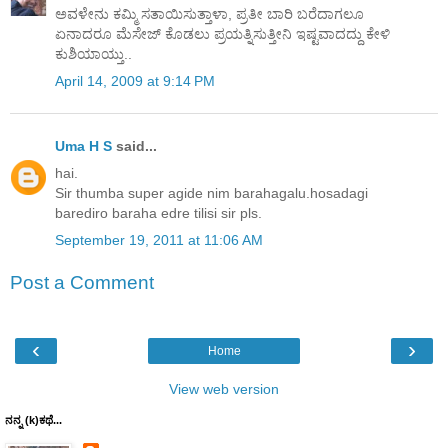
ಅವಳೇನು ಕಮ್ಮಿ ಸತಾಯಿಸುತ್ತಾಳಾ, ಪ್ರತೀ ಬಾರಿ ಬರೆದಾಗಲೂ
ಏನಾದರೂ ಮೆಸೇಜ್ ಕೊಡಲು ಪ್ರಯತ್ನಿಸುತ್ತೀನಿ ಇಷ್ಟವಾದದ್ದು ಕೇಳಿ
ಕುಶಿಯಾಯ್ತು..
April 14, 2009 at 9:14 PM
Uma H S
said...
hai.
Sir thumba super agide nim barahagalu.hosadagi
barediro baraha edre tilisi sir pls.
September 19, 2011 at 11:06 AM
Post a Comment
‹
›
Home
View web version
ನನ್ನ (k)ಕಥೆ...