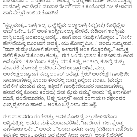
ಬಡಬಡಿಸಿದೆ... "ನನ್ನಾಣೆಗೂ..." ಅಂದ್ಲು "ಇದ್ಕೆಲ್ಲ ಆಣೆ ಯಾಕೆ" ಅಂತ ಮತ್ತಷ್ಟು
ವಾದವಿಟ್ಟೆ. ಅವಳೇನೂ ಮಾತಾಡದೇ ಮೌನವಾಗಿ ಕೂತೊಡನೆ ನಿಜ ಹೇಳುವರ
ಹಾಗೆ ಮೆಲ್ಲಗೆ ಉಲಿಯತೊಡಗಿದೆ.
"ಸ್ವಲ್ಪ ಮಾತ್ರ... ಜಾಸ್ತಿ ಇಲ್ಲ, ಫಸ್ಟ್ ಟೈಮ ಅಲ್ವಾ ಜಾಸ್ತಿ ಕಿಕ್ಕು(ನಶೆ) ಕೊಟ್ಟಿದ್ದೆ ಐ
ಆಮ್ ಓಕೇ... ಓಕೆ" ಅಂತ ಇಂಗ್ಲೀಷನಲ್ಲೂ ಹೇಳಿದೆ. ಕುಡಿದಾಗ ಇಂಗ್ಲೀಷು
ಜಾಸ್ತಿ ಬರುತ್ತೆ ಅಂತಾರಲ್ಲ ಅದಕ್ಕೆ.... ಹಾಗೆ ವಾದ ಸಮರ್ಥಿಸಿಕೊಳ್ಳಲು... "ನೀನೇ
ಹೇಳಿದೆಯಲ್ಲ ಮುಂಜಾನೆ ಅದಕ್ಕೆ.. ಯು ಟೋಲ್ಡ್ ಮೀ..." ಅಂದು ಸುಮ್ಮನಾದೆ.
"ನಾನ್ ಸುಮ್ನೇ ಜೋಕಿಗೆ ಹೇಳಿದ್ದು, ಹೀಗಾಗತ್ತೆ ಅಂತ ಗೊತ್ತಿರಲಿಲ್ಲ.." ಅನ್ನುತ್ತ
ತಲೆಗೆ ಕೈ ಹಿಡಿದುಕೊಂಡು ಕೂತ್ಲು... ಈಗ ಒಂದು ಭಾಶಣ ಕೊಡಬಹುದು ಅಂತ
ಅನ್ಕೊಂಡು "ಕುಡಿಯೊದು ತಪ್ಪಲ್ಲ, ಯಾಕೆ ತಪ್ಪು ಅಂತೀನಿ, ಕುಡಿದ್ರೆ ದುಡ್ಡು
ಸರ್ಕಾರಕ್ಕೆ ಹೋಗುತ್ತೆ ಅದರಿಂದ ದೇಶ ಉಧ್ಧಾರ ಆಗ್ತಿದೆ, ಮಲ್ಯ
ಅಂಕಲ್ಲು(ಅದ್ಯಾವಾಗ ನಮ್ಮ ಅಂಕಲ್ ಆದ್ರೊ), ಗ್ರೇಟ್ ಅಂಕಲ್ಲು!!! ಗಾಂಧಿಜೀ
ಸಾಮಾನುಗಳನ್ನು ಕೊಂಡು ತಂದರಲ್ಲ ದುಡ್ಡು ಎಲ್ಲಿಂದ ಬಂತು...(ಮದ್ಯದ
ಬಿಜಿನೆಸ್ ಮಾಡುವ ಮಲ್ಯ, ಇತ್ತೀಚೆಗೆ ಗಾಂಧೀಜಿಯವರ ಸಾಮಾನುಗಳನ್ನು
ಹರಾಜಿನಲ್ಲಿ ಕೊಂಡು ತಂದರು) ದೇಶ ಪ್ರೇಮ ನಮ್ದು" ಅಂದು "ಜೈ ಕರ್ನಾಟಕ್
ಮಾತೆ, ವಂದೇಮಾತರಂ, ಟಿಪ್ಪುಸುಲ್ತಾನ" ಅಂತ ರಂಗಾಯಣ ರಘುರವರ
ಫಿಲ್ಮ್ ಡೈಲಾಗೂ ಹಾಕಿದೆ... ಅಂತೂ ಒಳ್ಳೆ ಸೀನು ಮಾಡಿಟ್ಟೆ.
ಈಗ ವಾತಾವರಣ ರಂಗೇರಿತ್ತು, ಅವಳ ನೋಡಿದ್ರೆ ಎಲ್ಲ ಹೇಳಿಬಿಡೊಣ
ಅನ್ನಿಸುತ್ತಿತ್ತು, ಆದರೂ ಮತ್ತೆ ಮುಂದುವರೆಸಿದೆ, "ಡಾರ್ಲಿಂಗ, ಗರ್ಲಫ್ರೆಂಡ್ಸ
ಎಣಿಸೋಣ ಓಕೇ..." ಅಂದು... "ಒಂದು ಎರಡು ನಾಲ್ಕು (ಕುಡಿದಾಗ ಎಣಿಕೇನು
ತಪ್ಪುತ್ತಲ್ಲ ಅದಕ್ಕೆ.. ಎರಡು ಆದ ಮೇಲೆ ಸೀದಾ ನಾಲ್ಕು)" ಅಂತ ಕೈ ಬೆರಳಲ್ಲಿ