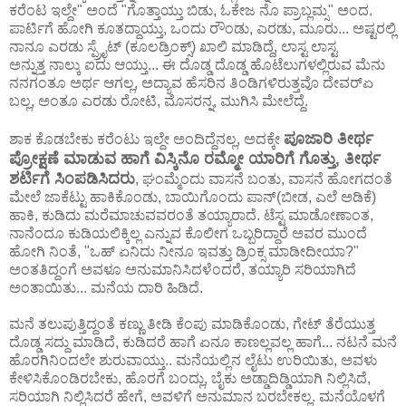
ಕರೆಂಟ ಇಲ್ದೇ" ಅಂದೆ "ಗೊತ್ತಾಯ್ತು ಬಿಡು, ಓಕೇಜ ನೊ ಪ್ರಾಬ್ಲಮ್ಸ" ಅಂದ.
ಪಾರ್ಟಿಗೆ ಹೋಗಿ ಕೂತದ್ದಾಯ್ತು, ಒಂದು ರೌಂಡು, ಎರಡು, ಮೂರು... ಅಷ್ಟರಲ್ಲಿ
ನಾನೂ ಎರಡು ಸ್ಪ್ರೈಟ್ (ಕೂಲಡ್ರಿಂಕ್ಸ್) ಖಾಲಿ ಮಾಡಿದ್ದೆ, ಲಾಸ್ಟ ಲಾಸ್ಟ
ಅನ್ನುತ್ತ ನಾಲ್ಕು ಐದು ಆಯ್ತು... ಈ ದೊಡ್ಡ ದೊಡ್ಡ ಹೊಟೆಲುಗಳಲ್ಲಿರುವ ಮೆನು
ನನಗಂತೂ ಅರ್ಥ ಆಗಲ್ಲ, ಅದ್ಯಾವ ಹೆಸರಿನ ತಿಂಡಿಗಳಿರುತ್ತವೊ ದೇವರ್‍ಏ
ಬಲ್ಲ, ಅಂತೂ ಎರಡು ರೋಟಿ, ಮೊಸರನ್ನ, ಮುಗಿಸಿ ಮೇಲೆದ್ದೆ.
ಪೂಜಾರಿ ತೀರ್ಥ
ಶಾಕ ಕೊಡಬೇಕು ಕರೆಂಟು ಇಲ್ದೇ ಅಂದಿದ್ದೆನಲ್ಲ, ಅದಕ್ಕೇ
ಪ್ರೋಕ್ಷಣೆ ಮಾಡುವ ಹಾಗೆ ವಿಸ್ಕಿನೊ ರಮ್ಮೋ ಯಾರಿಗೆ ಗೊತ್ತು, ತೀರ್ಥ
ಶರ್ಟಿಗೆ ಸಿಂಪಡಿಸಿದರು
, ಘಂಮ್ಮೆಂದು ವಾಸನೆ ಬಂತು, ವಾಸನೆ ಹೋಗದಂತೆ
ಮೇಲೆ ಜಾಕೆಟ್ಟು ಹಾಕಿಕೊಂಡು, ಬಾಯಿಗೊಂದು ಪಾನ್(ಬೀಡ, ಎಲೆ ಅಡಿಕೆ)
ಹಾಕಿ, ಕುಡಿದು ಮರೆಮಾಚುವವರಂತೆ ತಯ್ಯಾರಾದೆ. ಟೆಸ್ಟ ಮಾಡೋಣಾಂತ,
ನಾನೆಂದೂ ಕುಡಿಯಲಿಕ್ಕಿಲ್ಲ ಎನ್ನುವ ಕೊಲೀಗ ಒಬ್ಬರಿದ್ದಾರೆ ಅವರ ಮುಂದೆ
ಹೋಗಿ ನಿಂತೆ, "ಒಹ್ ಏನಿದು ನೀನೂ ಇವತ್ತು ಡ್ರಿಂಕ್ಸ ಮಾಡೀದೀಯಾ?"
ಅಂತತಿದ್ದಂಗೆ ಅವಳೂ ಅನುಮಾನಿಸಿದಳೆಂದರೆ, ತಯ್ಯಾರಿ ಸರಿಯಾಗಿದೆ
ಅಂತಾಯಿತು... ಮನೆಯ ದಾರಿ ಹಿಡಿದೆ.
ಮನೆ ತಲುಪುತ್ತಿದ್ದಂತೆ ಕಣ್ಣು ತೀಡಿ ಕೆಂಪು ಮಾಡಿಕೊಂಡು, ಗೇಟ್ ತೆರೆಯುತ್ತ
ದೊಡ್ಡ ಸದ್ದು ಮಾಡಿದೆ, ಕುಡಿದರೆ ಹಾಗೆ ಏನೂ ಕಾಣಲ್ಲವಲ್ಲ ಹಾಗೆ... ನಟನೆ ಮನೆ
ಹೊರಗಿನಿಂದಲೇ ಶುರುವಾಯ್ತು.. ಮನೆಯಲ್ಲಿನ ಲೈಟು ಉರಿಯಿತು, ಅವಳು
ಕೇಳಿಸಿಕೊಂಡಿರಬೇಕು, ಹೊರಗೆ ಬಂದ್ಲು, ಬೈಕು ಅಡ್ಡಾದಿಡ್ಡಿಯಾಗಿ ನಿಲ್ಲಿಸಿದೆ,
ಸರಿಯಾಗಿ ನಿಲ್ಲಿಸಿದರೆ ಹೇಗೆ, ಅವಳಿಗೆ ಅನುಮಾನ ಬರಬೇಕಲ್ಲ. ಮನೆಯೊಳಗೆ