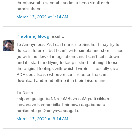
thumbuvantha sangathi aadastu bega sigali endu
haraisuthene.
March 17, 2009 at 1:14 AM
Prabhuraj Moogi
said...
To Anonymous: As I said earlier to Sindhu, I may try to
do so in future... but I can't write simple and short... I just
go with the flow of imaginations and I can't cut it down...
and if I start modifying to keep it short... it might loose
the original feelings with which I wrote... I usually give
PDF doc also so whoever can’t read online can
download and read offline it in their leisure time...
To Nisha:
kalpanegaLige baNNa tuMBuva saMgaati sikkare
jeevanave kaamanbillu(Rainbow) aagabahudu
harikegaLige DhanyawaadagaLu..
March 17, 2009 at 9:14 AM