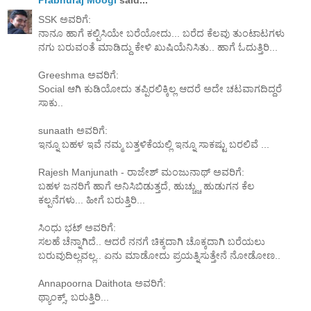
Prabhuraj Moogi
said...
SSK ಅವರಿಗೆ:
ನಾನೂ ಹಾಗೆ ಕಲ್ಪಿಸಿಯೇ ಬರೆಯೋದು... ಬರೆದ ಕೆಲವು ತುಂಟಾಟಗಳು
ನಗು ಬರುವಂತೆ ಮಾಡಿದ್ದು ಕೇಳಿ ಖುಷಿಯೆನಿಸಿತು.. ಹಾಗೆ ಓದುತ್ತಿರಿ...
Greeshma ಅವರಿಗೆ:
Social ಆಗಿ ಕುಡಿಯೋದು ತಪ್ಪಿರಲಿಕ್ಕಿಲ್ಲ ಆದರೆ ಅದೇ ಚಟವಾಗದಿದ್ದರೆ
ಸಾಕು..
sunaath ಅವರಿಗೆ:
ಇನ್ನೂ ಬಹಳ ಇವೆ ನಮ್ಮ ಬತ್ತಳಿಕೆಯಲ್ಲಿ ಇನ್ನೂ ಸಾಕಷ್ಟು ಬರಲಿವೆ ...
Rajesh Manjunath - ರಾಜೇಶ್ ಮಂಜುನಾಥ್ ಅವರಿಗೆ:
ಬಹಳ ಜನರಿಗೆ ಹಾಗೆ ಅನಿಸಿಬಿಡುತ್ತದೆ, ಹುಚ್ಚ್ಚು ಹುಡುಗನ ಕೆಲ
ಕಲ್ಪನೆಗಳು... ಹೀಗೆ ಬರುತ್ತಿರಿ...
ಸಿಂಧು ಭಟ್ ಅವರಿಗೆ:
ಸಲಹೆ ಚೆನ್ನಾಗಿದೆ.. ಆದರೆ ನನಗೆ ಚಿಕ್ಕದಾಗಿ ಚೊಕ್ಕದಾಗಿ ಬರೆಯಲು
ಬರುವುದಿಲ್ಲವಲ್ಲ.. ಏನು ಮಾಡೋದು ಪ್ರಯತ್ನಿಸುತ್ತೇನೆ ನೋಡೋಣ..
Annapoorna Daithota ಅವರಿಗೆ:
ಥ್ಯಾಂಕ್ಸ್, ಬರುತ್ತಿರಿ...