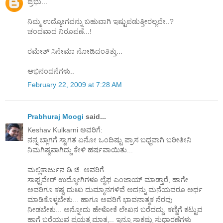
ಪ್ರಭು...
ನಿಮ್ಮ ಉದ್ಯೋಗವನ್ನು ಬಹುವಾಗಿ ಇಷ್ಟುಪಡುತ್ತೀರಲ್ಲವೇ..?
ಚಂದವಾದ ನಿರೂಪಣೆ...!
ರಮೇಶ್ ಸಿನೇಮಾ ನೋಡಿದಂತಿತ್ತು...
ಅಭಿನಂದನೆಗಳು..
February 22, 2009 at 7:28 AM
Prabhuraj Moogi
said...
Keshav Kulkarni ಅವರಿಗೆ:
ನನ್ನ ಬ್ಲಾಗಗೆ ಸ್ವಾಗತ ಏನೋ ಒಂದಿಷ್ಟು ಪ್ರಾಸ ಬಧ್ಧವಾಗಿ ಬರೀತೀನಿ
ನಿಮಗಿಷ್ಟವಾಗಿದ್ದು ಕೇಳಿ ಹರ್ಷವಾಯಿತು...
ಮಲ್ಲಿಕಾರ್ಜುನ.ಡಿ.ಜಿ. ಅವರಿಗೆ:
ಸಾಫ್ಟವೇರ್ ಉದ್ಯೋಗಿಗಳೂ ಲೈಫ ಎಂಜಾಯ್ ಮಾಡ್ತಾರೆ, ಹಾಗೇ
ಅವರಿಗೂ ಕಷ್ಟ ದುಃಖ ದುಮ್ಮಾನಗಳಿವೆ ಅದನ್ನು ಮನೆಯವರೂ ಅರ್ಥ
ಮಾಡಿಕೊಳ್ಳಬೇಕು... ಹಾಗೂ ಅವರಿಗೆ ಭಾವನಾತ್ಮಕ ನೆರವು
ನೀಡಬೇಕು... ಅನ್ನೋದು ಹೇಳೋಕೆ ಲೇಖನ ಬರೆದದ್ದು. ಕಣ್ಣಿಗೆ ಕಟ್ಟುವ
ಹಾಗೆ ಬರೆಯುವ ಪ್ರಯತ್ನ ಮಾತ್ರ... ಇನ್ನೂ ಸಾಕಷ್ಟು ಸುಧಾರಣೆಗಳು