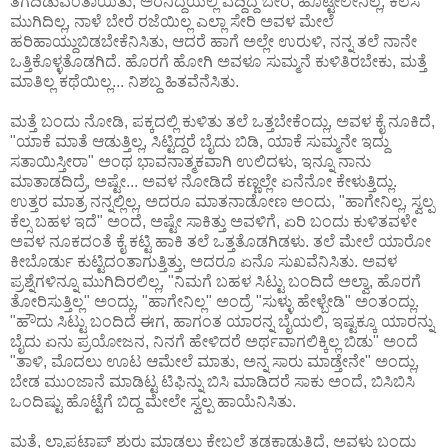
ತೆಗೆದಿಡುವಂತಾಯಿತು, ಅರೆನಿದ್ದೆಯಲ್ಲಿ ಎದ್ದಿದ್ದೆ ಬೇರೆ, ಹೊಟ್ಟೇಲೇನಿಲ್ಲ, ಕೆಲಸ
ಮುಗಿದಿಲ್ಲ, ನಾಳೆ ಬೇರೆ ರಜೆಯಿಲ್ಲ ಎಲ್ಲಾ ಸೇರಿ ಅವಳ ಮೇಲೆ
ಹರಿಹಾಯ್ದುಬಿಡಬೇಕೆನಿಸಿತು, ಆದರೆ ಹಾಗೆ ಅಲ್ಲೇ ಉರುಳಿ, ನನ್ನ ತಲೆ ನಾನೇ
ಒತ್ತಿಕೊಳ್ಳತೊಡಗಿದೆ. ಹೊರಗೆ ಹೋಗಿ ಅವಳೂ ಸುಮ್ಮನೆ ಕುಳಿತಿರಬೇಕು, ಮತ್ತೆ
ಮಾತಿಲ್ಲ ಕಥೆಯಿಲ್ಲ... ನಿಶಬ್ದ ಹಿತವೆನೆಸಿತು.
ಮತ್ತೆ ಬಂದು ನೋಡಿ, ಪಕ್ಕದಲ್ಲಿ ಕುಳಿತು ತಲೆ ಒತ್ತಬೇಕೆಂದ್ಲು, ಅವಳ ಕೈ ನೂಕಿದೆ,
"ಯಾಕೆ ಮಾತೆ ಆಡುತ್ತಿಲ್ಲ, ಸಿಟ್ಟಿದ್ದರೆ ಬೈದು ಬಿಡಿ, ಯಾಕೆ ಸುಮ್ಮನೇ ಇದ್ದು
ಸತಾಯಿಸ್ತೀರಾ" ಅಂಥ ಭಾವನಾತ್ಮಕವಾಗಿ ಉಲಿದಳು, ಇನ್ನೂ ನಾನು
ಮಾತಾಡದಿದ್ರೆ, ಅಷ್ಟೇ... ಅವಳ ನೋಡಿದೆ ಕಣ್ಣಲ್ಲೇ ಏನೆನೋ ಕೇಳುತ್ತಿದ್ಲು.
ಉತ್ತರ ಮಾತ್ರ ನನ್ನಲ್ಲಿಲ್ಲ, ಅದರೂ ಮಾತನಾಡೋಣ ಅಂದು, "ಹಾಗೇನಿಲ್ಲ, ಸ್ವಲ್ಪ
ಕೆಲ್ಸ ಬಹಳ ಇದೆ" ಅಂದೆ, ಅಷ್ಟೇ ಸಾಕಿತ್ತು ಅವಳಿಗೆ, ಏರಿ ಬಂದು ಕುಳಿತವಳೇ
ಅವಳ ನೂಕದಂತೆ ಕೈ ಕಟ್ಟಿ ಹಾಕಿ ತಲೆ ಒತ್ತತೊಡಗಿಡಳು. ತಲೆ ಮೇಲೆ ಯಾರೋ
ಕೀಬೊರ್ಡು ಕುಟ್ಟಿದಂತಾಗುತ್ತಿತ್ತು, ಅದರೂ ಏನೊ ಸುಖವೆನಿಸಿತು. ಅವಳ
ಪ್ರಶ್ನೆಗಳಿನ್ನೂ ಮುಗಿದಿರಲಿಲ್ಲ, "ನಿಮಗೆ ಬಹಳ ಸಿಟ್ಟು ಬಂದಿದೆ ಅಲ್ವಾ, ಹೊರಗೆ
ತೋರಿಸುತ್ತಿಲ್ಲ" ಅಂದ್ಲು, "ಹಾಗೇನಿಲ್ಲ" ಅಂದ್ರೆ "ಸುಳ್ಳು ಹೇಳ್ಬೇಡಿ" ಅಂತಂದ್ಲು.
"ಹೌದು ಸಿಟ್ಟು ಬಂದಿದೆ ಈಗ, ಹಾಗಂತ ಯಾರನ್ನ ಬೈಯಲಿ, ಇಷ್ಟಕ್ಕೂ ಯಾರನ್ನು
ಬೈದು ಏನು ಪ್ರಯೋಜನ, ನಿನಗೆ ಹೇಳಿದರೆ ಅರ್ಥವಾಗಲಿಕ್ಕಿಲ್ಲ ಬಿಡು" ಅಂದೆ
"ತಾಳಿ, ಮೊದಲು ಊಟ ಆಮೇಲೆ ಮಾತು, ಅನ್ನ ಸಾರು ಮಾಡ್ತೇನೇ" ಅಂದ್ಲು,
ಬೇಡ ಮುಂಜಾನೆ ಮಾಡಿಟ್ಟ ಟಿಫಿನ್ನು ಬಿಸಿ ಮಾಡಿದರೆ ಸಾಕು ಅಂದೆ, ಬಿಸಿಬಿಸಿ
ಒಂದಿಷ್ಟು ಹೊಟ್ಟೆಗೆ ಬಿದ್ದ ಮೇಲೇ ಸ್ವಲ್ಪ ಹಾಯೆನಿಸಿತು.
ಮತ್ತೆ, ಲ್ಯಾಪಟಾಪ್ ಶುರು ಮಾಡಲು ಕೇಬಲ್ಗೆ ತಡಕಾಡುತ್ತಿದ್ದೆ, ಅವಳು ಬಂದ್ಲು