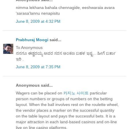
nimma lekhana bahala chennagide, eeshwaraia avara
'sarasa'lannu nenapisitu
June 8, 2009 at 4:32 PM
Prabhuraj Moogi
said...
To Anonymous
ನನಗೂ ಈಶ್ವರಯ್ಯ ಅವರ ಸರಸ ಅಂಕಣ ಬಹಳ ಇಷ್ಟ... ಹೀಗೆ ಬರ್ತಾ
ಇರಿ .
June 8, 2009 at 7:35 PM
Anonymous said...
Wagers can be placed on
카지노 사이트
particular
person numbers or groups of numbers on the betting
layout. When the ball involves rest on the roulette wheel,
the vendor places a marker on the successful quantity
on the table layout and pays the successful bets. It is a
major attraction in each land-based casinos and on-line
live on line casino platforms.