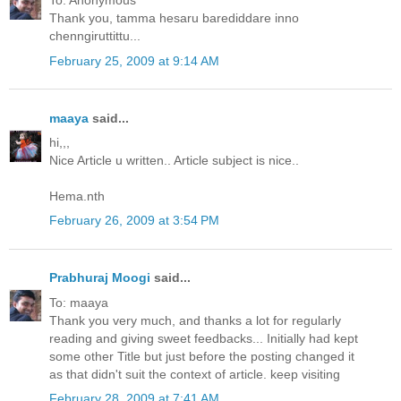
To: Anonymous
Thank you, tamma hesaru barediddare inno
chenngiruttittu...
February 25, 2009 at 9:14 AM
maaya
said...
hi,,,
Nice Article u written.. Article subject is nice..
Hema.nth
February 26, 2009 at 3:54 PM
Prabhuraj Moogi
said...
To: maaya
Thank you very much, and thanks a lot for regularly
reading and giving sweet feedbacks... Initially had kept
some other Title but just before the posting changed it
as that didn't suit the context of article. keep visiting
February 28, 2009 at 7:41 AM