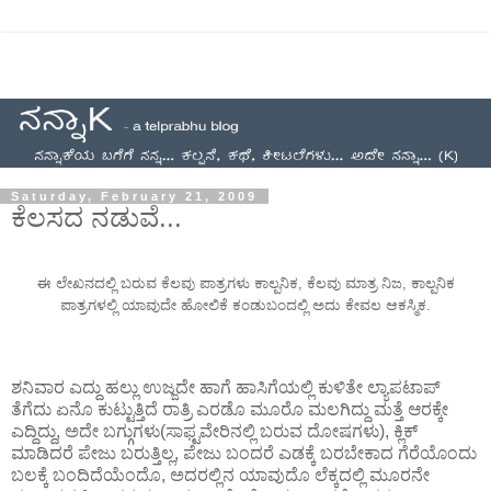
Saturday, February 21, 2009
ಕೆಲಸದ ನಡುವೆ...
ಈ ಲೇಖನದಲ್ಲಿ ಬರುವ ಕೆಲವು ಪಾತ್ರಗಳು ಕಾಲ್ಪನಿಕ, ಕೆಲವು ಮಾತ್ರ ನಿಜ, ಕಾಲ್ಪನಿಕ
ಪಾತ್ರಗಳಲ್ಲಿ ಯಾವುದೇ ಹೋಲಿಕೆ ಕಂಡುಬಂದಲ್ಲಿ ಅದು ಕೇವಲ ಆಕಸ್ಮಿಕ.
ಶನಿವಾರ ಎದ್ದು ಹಲ್ಲು ಉಜ್ಜದೇ ಹಾಗೆ ಹಾಸಿಗೆಯಲ್ಲಿ ಕುಳಿತೇ ಲ್ಯಾಪಟಾಪ್
ತೆಗೆದು ಏನೊ ಕುಟ್ಟುತ್ತಿದೆ ರಾತ್ರಿ ಎರಡೊ ಮೂರೊ ಮಲಗಿದ್ದು ಮತ್ತೆ ಆರಕ್ಕೇ
ಎದ್ದಿದ್ದು, ಅದೇ ಬಗ್ಗುಗಳು(ಸಾಫ್ಟವೇರಿನಲ್ಲಿ ಬರುವ ದೋಷಗಳು), ಕ್ಲಿಕ್
ಮಾಡಿದರೆ ಪೇಜು ಬರುತ್ತಿಲ್ಲ, ಪೇಜು ಬಂದರೆ ಎಡಕ್ಕೆ ಬರಬೇಕಾದ ಗೆರೆಯೊಂದು
ಬಲಕ್ಕೆ ಬಂದಿದೆಯೆಂದೊ, ಅದರಲ್ಲಿನ ಯಾವುದೊ ಲೆಕ್ಕದಲ್ಲಿ ಮೂರನೇ