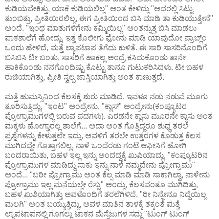
ಕುಡಿಯಬೇಕಿತ್ತು, ಯಾಕೆ ಕುಡಿಯಲಿಲ್ಲ" ಅಂತ ಕೇಳಿದ್ಲು "ಅದರಲ್ಲಿ ಸಿಟ್ಟು
ತುಂಬಿತ್ತು, ಪ್ರೀತಿಯಿರಲಿಲ್ಲ, ಈಗ ಪ್ರೀತಿಯಿಂದ ಬಿಸಿ ಮಾಡಿ ತಾ ಕುಡಿಯುತ್ತೇನೆ"
ಅಂದೆ. "ಇಂಥ ಮಾತುಗಳಿಗೇನು ಕಮ್ಮಿಯಿಲ್ಲ" ಅಂತನ್ನುತ್ತ ಬಿಸಿ ಮಾಡಲು
ಪಾಕಶಾಲೆಗೆ ಹೋದ್ಲು, ಇತ್ತ ಕೊಲೀಗು ಫೋನು ಮಾಡಿ ಯಾವುದೋ ಪ್ರಾಬ್ಲ್ಂ
ಒಂದು ಹೇಳಿದೆ, ಮತ್ತೆ ಲ್ಯಾಪಟಾಪ ತೆಗೆದು ಕುಳಿತೆ. ಈ ಸಾರಿ ಸಾಸರಿನೊಂದಿಗೆ
ಬಿಸಿಬಿಸಿ ಟೀ ಬಂತು, ಸಾಸರಿಗೆ ಹಾಕಲ್ಲ ಅಂದ್ರೆ ಕಸಿದುಕೊಂಡು ತಾನೇ
ಹಾಕಿಕೊಂಡು ನನಗೊಂದಿಷ್ಟು ಕೊಟ್ಟು ತಾನೂ ಗುಟುಕರಿಸಿದಳು. ಟೀ ಬಹಳ
ರುಚಿಯಾಗಿತ್ತು, ಪ್ರೀತಿ ಸ್ವಲ್ಪ ಜಾಸ್ತಿಯಾಗಿತ್ತು ಅಂತ ಕಾಣುತ್ತದೆ.
ಮತ್ತೆ ಹುಮಸ್ಸಿನಿಂದ ಕೆಲಸಕ್ಕೆ ಶುರು ಮಾಡಿದೆ, ಇವಳೂ ನಡು ನಡುವೆ ಮೂಗು
ತೂರಿಸುತ್ತಿದ್ಲು, "ಇಂಟ" ಅಂದ್ರೇನು, "ಕ್ಲಾಸ್" ಅಂದ್ರೇನು(ಕಂಪ್ಯೂಟರ
ಪ್ರೋಗ್ರಾಮುಗಳಲ್ಲಿ ಬರುವ ಪದಗಳು). ಎರಡನೇ ಕ್ಲಾಸು ಮೂರನೇ ಕ್ಲಾಸು ಅಂತ
ಮಕ್ಕಳು ಹೋಗ್ತಾರಲ್ಲ ಶಾಲೆಗೆ... ಅದಾ ಅಂತ ಗೊತ್ತಿದ್ದರೂ ಶುಧ್ಧ ತರಲೆ
ಪ್ರಶ್ನೆಗಳನ್ನು ಕೇಳುತ್ತಲೇ ಇದ್ಲು, ಅವಳಿಗೆ ತರಲೇ ಉತ್ತರಗಳ ಕೊಡುತ್ತ ಕೆಲಸ
ಮುಗಿದದ್ದೇ ಗೊತ್ತಾಗಲಿಲ್ಲ, ನಾಳೆ ಒಂದೆರಡು ಗಂಟೆ ಆಫೀಸಿಗೆ ಹೋಗಿ
ಬಂದರಾಯಿತು, ಬಹಳ ಇಲ್ಲ ಇನ್ನು ಅಂದದ್ದಕ್ಕೆ ಖುಷಿಯಾದ್ಲು. "ಕಂಪ್ಯೂಟರಿನ
ಪ್ರೋಗ್ರಾಮುಗಳ ಮಾಡಿದ್ದು ಸಾಕು ಇನ್ನು ನಾಳೆ ನಮ್ಮದೇನು ಪ್ರೋಗ್ರಾಮು"
ಅಂದೆ... "ಬರೀ ಪ್ರೋಗ್ರಾಮು ಅಂತ ಕೆಲ್ಸ ಮಾಡಿ ಮಾಡಿ ಸಾಕಾಗಿಲ್ವಾ, ನಾಳೇನು
ಪ್ರೋಗ್ರಾಮು ಇಲ್ಲ ಮನೆಯಲ್ಲೇ ರೆಸ್ಟು" ಅಂದ್ಲು, ಕೆಲಸವಂತೂ ಮುಗಿದಿತ್ತು,
ಬಹಳ ಖುಶಿಯಾಗಿತ್ತು ಅವಳೊಂದಿಗೆ ತರಲೆಗಿಳಿದೆ, "ರೀ ನಿನ್ನೇನೂ ನಿದ್ದೆಯಿಲ್ಲ
ಮಲಗಿ" ಅಂತ ಬಯ್ಯುತ್ತಿದ್ಲು, ಅವಳ ಮಾತಿನ ತಾಳಕ್ಕೆ ತಕ್ಕಂತೆ ಮತ್ತೆ
ಲ್ಯಾಪಟಾಪನಲ್ಲಿ ಗೂಗಲ್ಲು ಟಾಕನ ಮೆಸ್ಸೆಜುಗಳ ಸದ್ದು "ಟುಂಗ್ ಟುಂಗ್