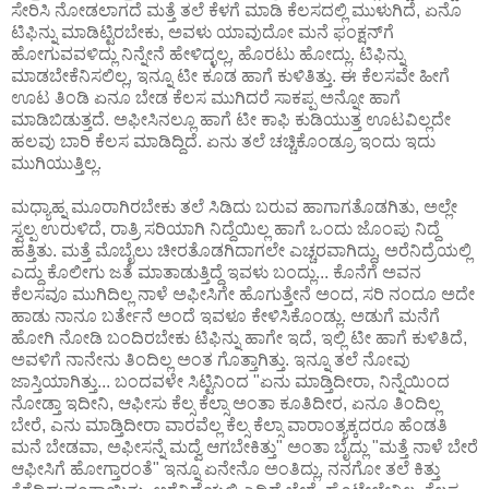
ಸೇರಿಸಿ ನೋಡಲಾಗದೆ ಮತ್ತೆ ತಲೆ ಕೆಳಗೆ ಮಾಡಿ ಕೆಲಸದಲ್ಲಿ ಮುಳುಗಿದೆ, ಏನೊ
ಟಿಫಿನ್ನು ಮಾಡಿಟ್ಟಿರಬೇಕು, ಅವಳು ಯಾವುದೋ ಮನೆ ಫಂಕ್ಷನ್‌ಗೆ
ಹೋಗುವವಳಿದ್ಲು ನಿನ್ನೇನೆ ಹೇಳಿದ್ಳಲ್ಲ, ಹೊರಟು ಹೋದ್ಲು. ಟಿಫಿನ್ನು
ಮಾಡಬೇಕೆನಿಸಲಿಲ್ಲ, ಇನ್ನೂ ಟೀ ಕೂಡ ಹಾಗೆ ಕುಳಿತಿತ್ತು. ಈ ಕೆಲಸವೇ ಹೀಗೆ
ಊಟ ತಿಂಡಿ ಏನೂ ಬೇಡ ಕೆಲಸ ಮುಗಿದರೆ ಸಾಕಪ್ಪ ಅನ್ನೋ ಹಾಗೆ
ಮಾಡಿಬಿಡುತ್ತದೆ. ಅಫೀಸಿನಲ್ಲೂ ಹಾಗೆ ಟೀ ಕಾಫಿ ಕುಡಿಯುತ್ತ ಊಟವಿಲ್ಲದೇ
ಹಲವು ಬಾರಿ ಕೆಲಸ ಮಾಡಿದ್ದಿದೆ. ಏನು ತಲೆ ಚಚ್ಚಿಕೊಂಡ್ರೂ ಇಂದು ಇದು
ಮುಗಿಯುತ್ತಿಲ್ಲ.
ಮಧ್ಯಾಹ್ನ ಮೂರಾಗಿರಬೇಕು ತಲೆ ಸಿಡಿದು ಬರುವ ಹಾಗಾಗತೊಡಗಿತು, ಅಲ್ಲೇ
ಸ್ವಲ್ಪ ಉರುಳಿದೆ, ರಾತ್ರಿ ಸರಿಯಾಗಿ ನಿದ್ದೆಯಿಲ್ಲ ಹಾಗೆ ಒಂದು ಜೊಂಪು ನಿದ್ದೆ
ಹತ್ತಿತು. ಮತ್ತೆ ಮೊಬೈಲು ಚೀರತೊಡಗಿದಾಗಲೇ ಎಚ್ಚರವಾಗಿದ್ದು, ಅರೆನಿದ್ರೆಯಲ್ಲಿ
ಎದ್ದು ಕೊಲೀಗು ಜತೆ ಮಾತಾಡುತ್ತಿದ್ದೆ ಇವಳು ಬಂದ್ಲು... ಕೊನೆಗೆ ಅವನ
ಕೆಲಸವೂ ಮುಗಿದಿಲ್ಲ ನಾಳೆ ಅಫೀಸಿಗೇ ಹೊಗುತ್ತೇನೆ ಅಂದ, ಸರಿ ನಂದೂ ಅದೇ
ಹಾಡು ನಾನೂ ಬರ್ತೇನೆ ಅಂದೆ ಇವಳೂ ಕೇಳಿಸಿಕೊಂಡ್ಲು. ಅಡುಗೆ ಮನೆಗೆ
ಹೋಗಿ ನೋಡಿ ಬಂದಿರಬೇಕು ಟಿಫಿನ್ನು ಹಾಗೇ ಇದೆ, ಇಲ್ಲಿ ಟೀ ಹಾಗೆ ಕುಳಿತಿದೆ,
ಅವಳಿಗೆ ನಾನೇನು ತಿಂದಿಲ್ಲ ಅಂತ ಗೊತ್ತಾಗಿತ್ತು. ಇನ್ನೂ ತಲೆ ನೋವು
ಜಾಸ್ತಿಯಾಗಿತ್ತು... ಬಂದವಳೇ ಸಿಟ್ಟಿನಿಂದ "ಏನು ಮಾಡ್ತಿದೀರಾ, ನಿನ್ನೆಯಿಂದ
ನೋಡ್ತಾ ಇದೀನಿ, ಆಫೀಸು ಕೆಲ್ಸ ಕೆಲ್ಸಾ ಅಂತಾ ಕೂತಿದೀರ, ಏನೂ ತಿಂದಿಲ್ಲ
ಬೇರೆ, ಎನು ಮಾಡ್ತಿದೀರಾ ವಾರವೆಲ್ಲ ಕೆಲ್ಸ ಕೆಲ್ಸಾ ವಾರಾಂತ್ಯಕ್ಕದರೂ ಹೆಂಡತಿ
ಮನೆ ಬೇಡವಾ, ಅಫೀಸನ್ನೆ ಮದ್ವೆ ಆಗಬೇಕಿತ್ತು" ಅಂತಾ ಬೈದ್ಲು "ಮತ್ತೆ ನಾಳೆ ಬೇರೆ
ಆಫೀಸಿಗೆ ಹೋಗ್ತಾರಂತೆ" ಇನ್ನೂ ಏನೇನೊ ಅಂತಿದ್ಲು, ನನಗೋ ತಲೆ ಕಿತ್ತು