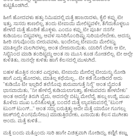
ಕುಟ್ಟತೊಡಗಿದೆ.
ಹೀಗೆ ಹೋದವಳು ಹತ್ತು ನಿಮಿಷದಲ್ಲಿ ಮತ್ತೆ ಹಾಜರಾದಳು, ಕೈಲಿ ಕಪ್ಪು ಟೀ
ಇತ್ತು, ಸಾಸರು ಕಾಣಲಿಲ್ಲ, ತಂದು ಟೀಪಾಯಿ ಮೇಲಿಟ್ಟವಳೇ, ತೆಗೆದುಕೊಳ್ಳಲೂ
ಹೇಳದೆ ಮತ್ತೆ ಹೊದಿಕೆ ಹೊಕ್ಕಳು. ಎಂದೂ ಕಪ್ಪು ಟೀ ಪೂರ್ತಿ ನನಗೇ
ಕುಡಿಯಲು ಬಿಟ್ಟವಳಲ್ಲ, ಅವಳ ಸಾಸಿರಿಗೊಂದಿಷ್ಟು ಸುರಿಯಲೇಬೇಕು, ಅದನ್ನು
ಹೀರಿ ನಗುವೊಂದು ಬೀರುವವಳು, ಇಂದೇನಿಲ್ಲ ಟೀಪಾಯಿ ಮೇಲಿಟ್ಟು
ಮಾತಿಲ್ಲದೇ ಮಲಗಿದಳಲ್ಲ, ಅಂತ ಬೇಜಾರಾಯಿತು. ಯಾರಿಗೆ ಬೇಕು ಆ ಟೀ,
ಸಿಟ್ಟಿನಿಂದ ಮಾಡಿ ತಂದಿಟ್ಟದ್ದು ಅಂತ ನಾ ಮೂಸಿ ಕೂಡ ನೋಡಲಿಲ್ಲ. ಟೀ ಅಲ್ಲೇ
ಕುಳಿತಿತು, ನಾನಲ್ಲೇ ಕುಳಿತು ಹಾಗೆ ಕೆಲಸದಲ್ಲಿ ಮುಳುಗಿದೆ.
ಬಹಳ ಹೊತ್ತಿನ ನಂತರ ಎದ್ದವಳು, ಟೀಪಾಯಿ ಮೇಲಿದ್ದ ಟೀಯನ್ನು ನೋಡಿ
ಹಾಗೆ ಎದ್ದು ಹೋದಳು, ಮಾತಿಲ್ಲ ಕಥೆಯಿಲ್ಲ... ಟೀ ಕಡೆ ನೋಡಿದರೆ ಅದು
"ಕುಡಿಯೊ ಟೀ ಇಲ್ಲದಿರೆ ತಲೆನೊವು ಶುರುವಾಗುತ್ತೆ ನಿನ್ಗೆ" ಅಂತ ಬೈದಂತೆ
ಭಾಸವಾಯಿತು, "ನೀ ಹೇಳಿದ್ರೆ ಕುಡಿಯಲಾಗುತ್ತಾ, ಹೇಳುವವರು ಹೇಳಬೇಕು"
ಅಂತ ಅದನ್ನೇ ತಿರುಗಿ ಬೈದು, ಅದನಲ್ಲೇ ಬಿಟ್ಟು ಮೇಲೆದ್ದೆ. ಹಲ್ಲು ಉಜ್ಜಿ, ಮುಖ
ತೊಳೆದು ಮುಖ ಒರೆಸಿಕೊಳ್ಳುತ್ತ, ಬಂದರೆ ಮತ್ತೆ ಲ್ಯಾಪಟಾಪನಲ್ಲಿ "ಟುಂಗ್
ಟುಂಗ್ ಟುಂಗ್..." ಅಂತ ಸದ್ದು ಬರುತ್ತಿತ್ತು ಅದೇ ಮತ್ತೆ ಯಾರೋ ಗೂಗಲ್ಲು
ಟಾಕ್‌ನಲ್ಲಿ ಪಿಂಗ(ಮೆಸೇಜು) ಮಾಡುತ್ತಿರಬೇಕು, ಏನಾಯಿತು ಕೆಲಸ ಮುಗೀತಾ
ಅಂದು. ಮತ್ತೆ ಕುಳಿತೆ...
ಮತ್ತೆ ಬಂದು ಮತ್ತೊಂದು ಸಾರಿ ಹಾಗೇ ವಿಚಿತ್ರವಾಗಿ ನೋಡಿದ್ಲು, ಕಣ್ಣಿಗೆ ಕಣ್ಣು