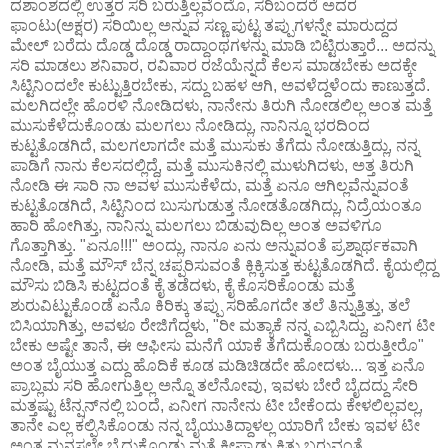
ದಶಾಂಶದಲ್ಲಿ ಉತ್ತರ ಸರಿ ಬರುತ್ತಿಲ್ಲವೆಂದೊ, ಸರಿಬಂದರೆ ಅದರ
ಫಾಂಟು(ಅಕ್ಷರ) ಸರಿಯಿಲ್ಲ ಅನ್ನುವ ಸಣ್ಣ ಪುಟ್ಟ ತಪ್ಪುಗಳನ್ನೇ ಮಾರುದ್ದದ
ಮೇಲ್ ಬರೆದು ದೊಡ್ಡ ದೊಡ್ಡ ರಾದ್ದಾಂಥಗಳನ್ನು ಮಾಡಿ ಬಿಟ್ಟಿರುತ್ತಾರೆ... ಅದನ್ನು
ಸರಿ ಮಾಡಲು ಶನಿವಾರ, ರವಿವಾರ ರಜೆಯೆನ್ನದೆ ಕೆಲಸ ಮಾಡಬೇಕು ಅದಕ್ಕೇ
ಸಿಟ್ಟಿನಿಂದಲೇ ಕುಟ್ಟುತ್ತಿರಬೇಕು, ಸದ್ದು ಬಹಳ ಆಗಿ, ಅವಳೆದ್ದಳೆಂದು ಕಾಣುತ್ತದೆ.
ಮಲಗಿದಲ್ಲೇ ಹೊರಳಿ ನೋಡಿದಳು, ನಾನೇನು ತಿರುಗಿ ನೋಡಲಿಲ್ಲ ಅಂತ ಮತ್ತೆ
ಮುಸುಕೆಳೆದುಕೊಂಡು ಮಲಗಲು ನೋಡಿದ್ಲು, ನಾನಿನ್ನೂ ಭರದಿಂದ
ಕುಟ್ಟತೊಡಗಿದೆ, ಮಲಗಲಾಗದೇ ಮತ್ತೆ ಮುಸುಕು ತೆಗೆದು ನೋಡುತ್ತಿದ್ಲು, ನನ್ನ
ಪಾಡಿಗೆ ನಾನು ಕೆಲಸದಲ್ಲಿದ್ದೆ, ಮತ್ತೆ ಮುಸುಕಿನಲ್ಲಿ ಮುಳುಗಿದಳು, ಅತ್ತ ತಿರುಗಿ
ನೋಡಿ ಈ ಸಾರಿ ನಾ ಅವಳ ಮುಸುಕೆಳೆದು, ಮತ್ತೆ ಏನೂ ಆಗಿಲ್ಲವೆನ್ನುವಂತೆ
ಕುಟ್ಟತೊಡಗಿದೆ, ಸಿಟ್ಟಿನಿಂದ ಬುಸುಗುಡುತ್ತ ನೋಡತೊಡಗಿದ್ಲು, ನಿದ್ರೆಯಂತೂ
ಹಾರಿ ಹೋಗಿತ್ತು, ನಾನಿನ್ನು ಮಲಗಲು ಬಿಡುವುದಿಲ್ಲ ಅಂತ ಅವಳಿಗೂ
ಗೊತ್ತಾಗಿತ್ತು. "ಏನೂ!!!" ಅಂದ್ಲು, ನಾನೂ ಏನು ಅನ್ನುವಂತೆ ಪ್ರಶ್ನಾರ್ಥಕವಾಗಿ
ನೋಡಿ, ಮತ್ತೆ ಮೌಸ್ ಬೆನ್ನ ಚಪ್ಪರಿಸುವಂತೆ ಕ್ಲಿಕ್ಕಿಸುತ್ತ ಕುಟ್ಟತೊಡಗಿದೆ. ಕೈಯಲ್ಲಿದ್ದ
ಮೌಸು ಬಿಡಿಸಿ ಕುಟ್ಟದಂತೆ ಕೈ ತಡೆದಳು, ಕೈ ಕೊಸರಿಕೊಂಡು ಮತ್ತೆ
ಶುರುವಿಟ್ಟುಕೊಂಡೆ ಏನೊ ಕಿರಿಕ್ಕು ತಪ್ಪು ಸರಿಹೊಗದೇ ತಲೆ ತಿನ್ನುತ್ತಿತ್ತು, ತಲೆ
ಬಿಸಿಯಾಗಿತ್ತು, ಅವಳೂ ರೇಜಿಗೆದ್ದಳು, "ರೀ ಮತ್ಯಾಕೆ ನನ್ನ ಎಬ್ಬಿಸಿದ್ದು, ಏನೀಗ ಟೀ
ಬೇಕು ಅಷ್ಟೇ ತಾನೆ, ಈ ಆಫೀಸು ಮನೆಗೆ ಯಾಕೆ ತೆಗೆದುಕೊಂಡು ಬರುತ್ತೀರೊ"
ಅಂತ ಬೈಯುತ್ತ ಎದ್ದು ಹೊದಿಕೆ ಕೂಡ ಮಡಿಚಿಡದೇ ಹೋದಳು... ಇತ್ತ ಏನೊ
ಪ್ರಾಬ್ಲಮ ಸರಿ ಹೋಗುತ್ತಿಲ್ಲ ಅನ್ನೊ ತಲೆನೋವು, ಇವಳು ಬೇರೆ ಬೈದದ್ದು ಸೇರಿ
ಮತ್ತಷ್ಟು ಟೆನ್ಷನ್‌ನಲ್ಲಿ ಬಂದೆ, ಏನೀಗ ನಾನೇನು ಟೀ ಬೇಕೆಂದು ಕೇಳಲಿಲ್ಲವಲ್ಲ,
ತಾನೇ ಎಲ್ಲ ಕಲ್ಪಿಸಿಕೊಂಡು ನನ್ನ ಬೈಯುತಿದ್ದಾಳಲ್ಲ ಯಾರಿಗೆ ಬೇಕು ಇವಳ ಟೀ
ಅಂತ ಮನಸಲ್ಲೇ ಬೈದುಕೊಂಡು ಮತ್ತೆ ಕೀಪ್ಯಾಡು ಕಿತ್ತು ಬರುವಂತೆ