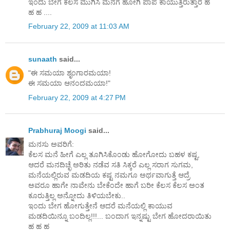
ಇಂದು ಬೇಗ ಕೆಲಸ ಮುಗಿಸಿ ಮನೆಗೆ ಹೋಗಿ ಪಾಪ ಕಾಯುತ್ತಿರುತ್ತಾರೆ ಹ
ಹ ಹ ....
February 22, 2009 at 11:03 AM
sunaath
said...
"ಈ ಸಮಯಾ ಶೃಂಗಾರಮಯಾ!
ಈ ಸಮಯಾ ಆನಂದಮಯಾ!"
February 22, 2009 at 4:27 PM
Prabhuraj Moogi
said...
ಮನಸು ಅವರಿಗೆ:
ಕೆಲಸ ಮನೆ ಹೀಗೆ ಎಲ್ಲ ತೂಗಿಸಿಕೊಂಡು ಹೋಗೋದು ಬಹಳ ಕಷ್ಟ,
ಆದರೆ ಮನದಿಚ್ಛೆ ಅರಿತು ನಡೆವ ಸತಿ ಸಿಕ್ಕರೆ ಎಲ್ಲ ಸರಾಗ ಸುಗಮ,
ಮನೆಯಲ್ಲಿರುವ ಮಡದಿಯ ಕಷ್ಟ ನಮಗೂ ಅರ್ಥವಾಗುತ್ತೆ ಆದ್ರೆ
ಅವರೂ ಹಾಗೇ ನಾವೇನು ಬೇಕೆಂದೇ ಹಾಗೆ ಬರೀ ಕೆಲಸ ಕೆಲಸ ಅಂತ
ಕೂರುತ್ತಿಲ್ಲ ಅನ್ನೋದು ತಿಳಿಯಬೇಕು..
ಇಂದು ಬೇಗ ಹೋಗುತ್ತೇನೆ ಆದರೆ ಮನೆಯಲ್ಲಿ ಕಾಯುವ
ಮಡದಿಯಿನ್ನೂ ಬಂದಿಲ್ಲ!!!... ಬಂದಾಗ ಇನ್ನಷ್ಟು ಬೇಗ ಹೋದರಾಯಿತು
ಹ ಹ ಹ