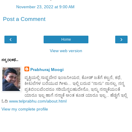
November 23, 2022 at 9:00 AM
Post a Comment
‹
›
Home
View web version
ನನ್ನ (k)ಕಥೆ...
Prabhuraj Moogi
ವೃತ್ತಿಯಲ್ಲಿ ಸಾಫ್ಟವೇರ ಇಂಜನೀಯರ, ಕೋಡ್ ಜತೆಗೆ ಕಲ್ಪನೆ, ಕಥೆ,
ಕೀಟಲೆಗಳ ಬರೆಯುವ ಗೀಳು... ಇಲ್ಲಿ ಬರುವ "ನಾನು" ನಾನಲ್ಲ, ನನ್ನ
ಪ್ರತಿಬಿಂಬವೆಂದರೂ ಸರಿಯೆನ್ನಬಹುದೇನೊ, ಇನ್ನು ನನ್ನಾಕೆಯಂತೆ
ಯಾರೂ ಇಲ್ಲ ಹಾಗೆ ನನ್ನಾಕೆ ಅಂತ ಕೂಡ ಯಾರೂ ಇಲ್ಲ... ಹೆಚ್ಚಿಗೆ ಇಲ್ಲಿ
ಓದಿ
www.telprabhu.com/about.html
View my complete profile