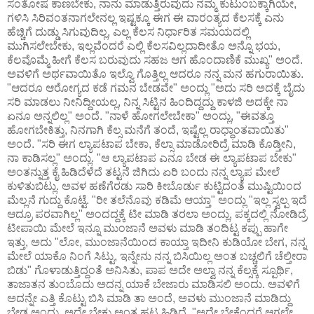
ಸಂತೋಷ ಕಾಣಬೇಕು, ನಾನು ಮಾಡುತ್ತಿರುವುದು ನಮ್ಮ ಕುಟುಂಬಕ್ಕಾಗಿಯೇ,
ಗಳಿಸಿ ಸಿರಿವಂತನಾಗಲೇನಲ್ಲ ಇಷ್ಟಕ್ಕೂ ಈಗ ಈ ವಾರಂತ್ಯದ ಕೆಲಸಕ್ಕೆ ಎನು
ಹೆಚ್ಚಿಗೆ ದುಡ್ಡು ಸಿಗುವುದಿಲ್ಲ, ಎಲ್ಲ ಕೆಲಸ ನಿರ್ಧಾರಿತ ಸಮಯದಲ್ಲಿ
ಮುಗಿಸಲೇಬೇಕು, ಇಲ್ಲವೆಂದರೆ ಎಲ್ಲಿ ಕೆಲಸವಿಲ್ಲದಾದೀತೊ ಅನ್ನೊ ಭಯ,
ಕೆಲವೊಮ್ಮೆ ಹೀಗೆ ಕೆಲಸ ಬರುವುದು ಸಹಜ ಆಗ ಹೊಂದಾಣಿಕೆ ಮುಖ್ಯ" ಅಂದೆ.
ಅವಳಿಗೆ ಅರ್ಥವಾಯಿತೊ ಇಲ್ವೊ ಗೊತ್ತಿಲ್ಲ ಆದರೂ ನನ್ನ ಮನ ಹಗುರಾಯಿತು.
"ಆದರೂ ಆರೋಗ್ಯದ ಕಡೆ ಗಮನ ಬೇಡವೇ" ಅಂದ್ಲು "ಅದು ಸರಿ ಅದಕ್ಕೆ ಬೈದು
ಸರಿ ಮಾಡಲು ನೀನಿದ್ದೀಯಲ್ಲ, ನಿನ್ನ ಸಿಟ್ಟಿನ ಹಿಂದಿದ್ದದ್ದು ಕಾಳಜಿ ಅದಕ್ಕೇ ನಾ
ಏನೂ ಅನ್ನಲಿಲ್ಲ" ಅಂದೆ. "ನಾಳೆ ಹೋಗಲೇಬೇಕಾ" ಅಂದ್ಲು, "ಈವತ್ತೂ
ಹೋಗಬೇಕಿತ್ತು, ನಿನಗಾಗಿ ಕೆಲ್ಸ ಮನೆಗೆ ತಂದೆ, ಇಷ್ಟೆಲ್ಲ ರಾಧ್ಧಾಂತವಾಯಿತು"
ಅಂದೆ. "ಸರಿ ಈಗ ಲ್ಯಾಪಟಾಪ ಬೇಕಾ, ಕೆಲ್ಸಾ ಮಾಡೋರಿದ್ರೆ ಮಾಡಿ ಕೊಡ್ತೀನಿ,
ನಾ ಕಾಡಿಸಲ್ಲ" ಅಂದ್ಲು. "ಆ ಲ್ಯಾಪಟಾಪ ಎನೂ ಬೇಡ ಈ ಲ್ಯಾಪಟಾಪ ಬೇಕು"
ಅಂತನ್ನುತ್ತ ಕೈ ಹಿಡಿದೆಳೆದೆ ತಟ್ಟನೆ ಜಿಗಿದು ಏರಿ ಬಂದು ನನ್ನ ಲ್ಯಾಪ ಮೇಲೆ
ಕುಳಿತುಬಿಟ್ಲು. ಅವಳ ಹಣೆಗೆರಡು ಸಾರಿ ಕೀಬೊರ್ಡು ಕುಟ್ಟಿದಂತೆ ಮುಷ್ಟಿಯಿಂದ
ಮೆಲ್ಲನೆ ಗುದ್ದು ಕೊಟ್ಟೆ. "ರೀ ತಲೆನೊವು ಕಡಿಮೆ ಆಯ್ತಾ" ಅಂದ್ಲು "ಇಲ್ಲ ಸ್ವಲ್ಪ ಇದೆ
ಆದ್ರೂ ಪರವಾಗಿಲ್ಲ" ಅಂದದ್ದಕ್ಕೆ ಟೀ ಮಾಡಿ ತರಲಾ ಅಂದ್ಲು, ಪಕ್ಕದಲ್ಲಿ ನೋಡಿದ್ರೆ
ಟೀಪಾಯಿ ಮೇಲೆ ಇನ್ನೂ ಮುಂಜಾನೆ ಅವಳು ಮಾಡಿ ತಂದಿಟ್ಟ ಕಪ್ಪು ಹಾಗೇ
ಇತ್ತು, ಅದು "ಲೋ, ಮುಂಜಾನೆಯಿಂದ ಕಾಯ್ತಾ ಇದೀನಿ ಕುಡಿಯೋ ಬೇಗ, ನನ್ನ
ಮೇಲೆ ಯಾಕೊ ನಿಂಗೆ ಸಿಟ್ಟು, ಇನ್ನೇನು ನನ್ನ ಬಿಸಿಯಿಲ್ಲ ಅಂತ ಬಚ್ಚಲಿಗೆ ಚೆಲ್ತೀರಾ
ಬಿಡು" ಗೊಳಾಡುತ್ತಿದ್ದಂತೆ ಅನಿಸಿತು, ಪಾಪ ಅದೇ ಅಲ್ವಾ ನನ್ನ ಕೆಲ್ಸಕ್ಕೆ ಸ್ಪೂರ್ಥಿ,
ತಾಜಾತನ ತುಂಬೊದು ಅದನ್ನ ಯಾಕೆ ಬೇಜಾರು ಮಾಡಿಸಲಿ ಅಂದು. ಅವಳಿಗೆ
ಅದನ್ನೇ ಎತ್ತಿ ಕೊಟ್ಟು ಬಿಸಿ ಮಾಡಿ ತಾ ಅಂದೆ, ಅವಳು ಮುಂಜಾನೆ ಮಾಡಿದ್ದು
ಬೇಡ ಅಂದ್ಲು, ಅದೇ ಬೇಕು ಅಂತ ಹಟ ಹಿಡಿದೆ. "ಅದೇ ಬೇಕೆಂದರೆ ಆಗಲೇ