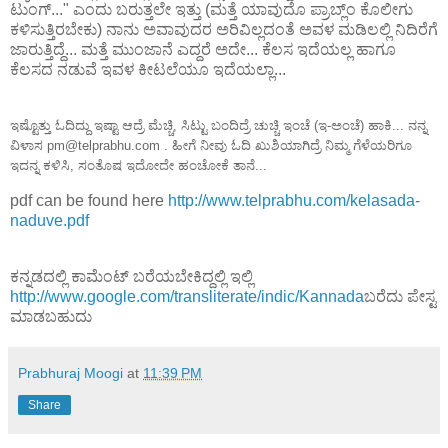
ಟುಂಗ್..." ಎಂದು ಬರುತ್ತಲೇ ಇತ್ತು (ಮತ್ತೆ ಯಾವುದೊ ಪ್ರಾಬ್ಲ್ಂ ಕೊಲೀಗು
ಕಳಿಸುತ್ತಿರಬೇಕು) ನಾನು ಅವಾವುದರ ಅರಿವಿಲ್ಲದಂತೆ ಅವಳ ಮಡಿಲಲ್ಲಿ ನಿದಿರೆಗೆ
ಜಾರುತ್ತಿದ್ದೆ... ಮತ್ತೆ ಮುಂಜಾನೆ ಎದ್ದರೆ ಅದೇ... ಕೆಲಸ ಇದೆಯಲ್ಲ ಹಾಗೂ
ಕೆಲಸದ ನಡುವೆ ಇವಳ ಕೀಟಲೆಯೂ ಇದೆಯಲ್ಲಾ...
ಇಷ್ಟೊತ್ತು ಓದಿದ್ದು ಇಷ್ಟಾ ಆದ್ರೆ ಮೆಚ್ಚಿ, ಸಿಟ್ಟು ಬಂದಿದ್ರೆ ಚುಚ್ಚಿ ಇಂಚೆ (ಇ-ಅಂಚೆ) ಹಾಕಿ... ನನ್ನ
ವಿಳಾಸ pm@telprabhu.com . ಹೀಗೆ ನೀವು ಓದಿ ಖುಶಿಯಾಗಿದ್ರೆ ನಿಮ್ಮ ಗೆಳೆಯರಿಗೂ
ಇದನ್ನ ಕಳಿಸಿ, ಸಂತೊಷ ಇದೋದೇ ಹಂಚೋಕೆ ತಾನೆ...
pdf can be found here
http://www.telprabhu.com/kelasada-
naduve.pdf
ಕನ್ನಡದಲ್ಲಿ ಕಾಮೆಂಟ್ ಬರೆಯಬೇಕಿದ್ದಲ್ಲಿ ಇಲ್ಲಿ
http://www.google.com/transliterate/indic/Kannada
ಬರೆದು ಪೇಸ್ಟ
ಮಾಡಬಹುದು
Prabhuraj Moogi
at
11:39 PM
Share