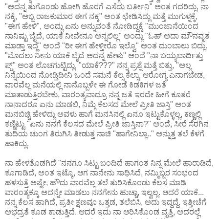
"ಅದನ್ನ ತುಗೊಂಡು ಹೋಗಿ ಹೊರಗೆ ಎಸೆದು ಬರ್ತೀನಿ" ಅಂತ ಗದರಿದ್ಲು, ನಾ
ನಕ್ಕೆ, "ಅಬ್ಬ ರಾಜಕುಮಾರ ಈಗ ನಕ್ಕ" ಅಂತ ಛೇಡಿಸಿದ್ಲು ಮತ್ತೆ ಮುಗುಳ್ನಕ್ಕೆ,
"ಈಗ ಹೇಳಿ", ಅಂದ್ಲು ಏನು ಅನ್ನುವಂತೆ ನೋಡಿದ್ದಕ್ಕೆ "ಮುಂಜಾನೆಯಿಂದ
ನಾನಿಷ್ಟು ಬೈದೆ, ಯಾಕೆ ನೀವೇನೂ ಅನ್ನಲಿಲ್ಲ" ಅಂದ್ಲು "ಓಹ್ ಅದಾ ಮೌನವೃತ
ಮಾಡ್ತಾ ಇದ್ದೆ" ಅಂದೆ "ರೀ ಈಗ ಹೇಳ್ತೀರೊ ಇಲ್ವೊ" ಅಂತ ದುಂಬಾಲು ಬಿದ್ಲು.
"ಮೊದಲು ನೀನು ಯಾಕೆ ಬೈದೆ ಅದನ್ನ ಹೇಳು" ಅಂದೆ "ನಾ ಬಯ್ಯಬಾರ್ದಿತ್ತು
ಪ್ಚ್" ಅಂತ ಲೊಚಗುಟ್ಟಿದ್ಲು, "ಯಾಕೆ???" ನನ್ನ ಪ್ರಶ್ನೆ ಮತ್ತೆ ಬಿತ್ತು, "ಅಲ್ಲ
ನಿನ್ನೆಯಿಂದ ನೋಡ್ತಿದೀನಿ ಒಂದೆ ಸಮನೆ ಕೆಲ್ಸ ಕೆಲ್ಸಾ, ಆರೋಗ್ಯ ಎನಾಗಬೇಡ,
ವಾರವೆಲ್ಲ ಮನೆಯಲ್ಲಿ ನಾನೊಬ್ಬಳೇ ಈ ಗೋಡೆ ಕಿಡಕಿಗಳ ಜತೆ
ಮಾತಾಡುತ್ತಿರಬೇಕು, ವಾರಂತ್ಯವಾದ್ರೂ ನನ್ನ ಜತೆ ಇರದೇ ಹೀಗೆ ಕೂತರೆ
ನಾನಾದರೂ ಏನು ಮಾಡಲಿ, ನಿಮ್ಗೆ ಕೆಲಸದ ಮೇಲೆ ಪ್ರೀತಿ ಜಾಸ್ತಿ" ಅಂತ
ಮನಬಿಚ್ಚಿ ಹೇಳಿದ್ಲು ಅವಳು ಹಾಗೆ ಮನಸಿನಲ್ಲಿ ಏನೂ ಇಟ್ಟುಕೊಳ್ಳಲ್ಲ, ಕಣ್ಣಲ್ಲಿ
ಕಣ್ಣಿಟ್ಟು "ಏನು ನನಗೆ ಕೆಲಸದ ಮೇಲೆ ಪ್ರೀತಿ ಜಾಸ್ತಿನಾ?" ಅಂದೆ, ಸೀರೆ ಸೆರಗಿನ
ತುದಿಯ ಚುಂಗ ತಿರುಗಿಸಿ ತೀಡುತ್ತ ನಾಚಿ "ಹಾಗೇನಿಲ್ಲಾ.." ಅನ್ನುತ್ತ ತಲೆ ಕೆಳಗೆ
ಹಾಕಿದ್ಲು.
ನಾ ಹೇಳತೊಡಗಿದೆ "ನನಗೂ ಸಿಟ್ಟು ಬಂದಿದೆ ಹಾಗಂತ ನಿನ್ನ ಮೇಲೆ ಹಾರಾಡಿದೆ,
ಕೂಗಾಡಿದೆ, ಅಂತ ಇಟ್ಕೊ, ಆಗ ನಾನೇನು ಸಾಧಿಸಿದೆ, ನಮ್ಮಿಬ್ಬರ ಸಂಭಂದ
ಹಳಸುತ್ತೆ ಅಷ್ಟೇ, ಹೌದು ವಾರವೆಲ್ಲ ತಲೆ ತುರಿಸಿಕೊಂಡು ಕೆಲಸ ಮಾಡಿ
ವಾರಂತ್ಯಕ್ಕೂ ಅದನ್ನೇ ಮಾಡಲು ನನಗೇನು ಹುಚ್ಚಾ, ಇಲ್ವಲ್ಲ. ಆದರೆ ಯಾಕೆ...
ನನ್ನ ಕೆಲಸ ಹಾಗಿದೆ, ಪ್ರತೀ ಕ್ಷಣವೂ ಒತ್ತಡ, ತಲೆಬಿಸಿ, ಅದು ಇದ್ದದ್ದೆ. ಇತ್ತೀಚೆಗೆ
ಅಭದ್ರತೆ ಕೂಡ ಕಾಡುತ್ತಿದೆ. ಆದರೆ ಇದು ನಾ ಆರಿಸಿಕೊಂಡ ವೃತ್ತಿ, ಅದರಲ್ಲೆ