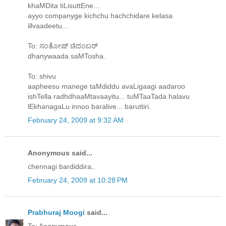
khaMDita tiLisuttEne...
ayyo companyge kichchu hachchidare kelasa
illvaadeetu...
To: ಸಂತೋಷ್ ಚಿದಂಬರ್
dhanywaada saMTosha.
To: shivu
aapheesu manege taMdiddu avaLigaagi aadaroo
ishTella radhdhaaMtavaayitu... tuMTaaTada halavu
lEkhanagaLu innoo baralive... baruttiri.
February 24, 2009 at 9:32 AM
Anonymous said...
chennagi bardiddira..
February 24, 2009 at 10:28 PM
Prabhuraj Moogi
said...