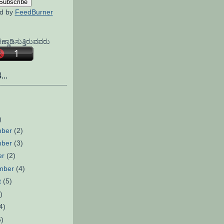
ed by
FeedBurner
್ಣಾಡಿಸುತ್ತಿರುವವರು
...
)
mber
(2)
mber
(3)
er
(2)
mber
(4)
t
(5)
)
4)
5)