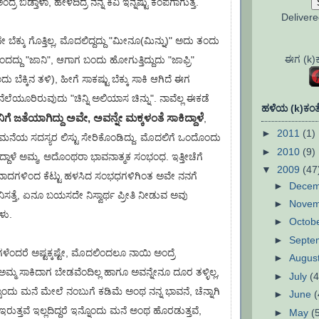
್ರೆ ಬಿಡ್ತಾಳಾ, ಹೇಳದಿದ್ರೆ ನನ್ನ ಕಿವಿ ಇನ್ನಷ್ಟು ಕೆಂಪಗಾಗುತ್ತೆ.
Deliver
ಬೆಕ್ಕು ಗೊತ್ತಿಲ್ಲ, ಮೊದಲಿದ್ದದ್ದು "ಮೀನೂ(ಮಿನ್ನು)" ಅದು ತಂದು
ಈಗ (k)ಕಣ
ಂದದ್ದು "ಜಾನಿ", ಆಗಾಗ ಬಂದು ಹೋಗುತ್ತಿದ್ದುದು "ಜಾಫ್ರಿ"
 ಬೆಕ್ಕಿನ ತಳಿ), ಹೀಗೆ ಸಾಕಷ್ಟು ಬೆಕ್ಕು ಸಾಕಿ ಆಗಿದೆ ಈಗ
ಲೆಯೂರಿರುವುದು "ಚಿನ್ನಿ ಅಲಿಯಾಸ ಚಿನ್ನು". ನಾವೆಲ್ಲ ಈಕಡೆ
ಹಳೆಯ (k)ಕಂತೆ
ಿಗೆ ಜತೆಯಾಗಿದ್ದು ಅವೇ, ಅವನ್ನೇ ಮಕ್ಕಳಂತೆ ಸಾಕಿದ್ದಾಳೆ
,
►
2011
(1)
ಮನೆಯ ಸದಸ್ಯರ ಲಿಸ್ಟು ಸೇರಿಕೊಂಡಿದ್ದು. ಮೊದಲಿಗೆ ಒಂದೊಂದು
►
2010
(9)
್ತಿದ್ದಾಳೆ ಅಮ್ಮ, ಅದೊಂಥರಾ ಭಾವನಾತ್ಮಕ ಸಂಭಂಧ. ಇತ್ತೀಚೆಗೆ
▼
2009
(47
ವಿವಾದಗಳಿಂದ ಕೆಟ್ಟು ಹಳಸಿದ ಸಂಭಧಗಳಿಗಿಂತ ಅವೇ ನನಗೆ
►
Dece
ಅನಿಸತ್ತೆ, ಏನೂ ಬಯಸದೇ ನಿಸ್ವಾರ್ಥ ಪ್ರೀತಿ ನೀಡುವ ಅವು
►
Nove
ಳು.
►
Octob
►
Septe
ಳೆಂದರೆ ಅಷ್ಟಕ್ಕಷ್ಟೇ, ಮೊದಲಿಂದಲೂ ನಾಯಿ ಅಂದ್ರೆ
►
Augus
 ಅಮ್ಮ ಸಾಕಿದಾಗ ಬೇಡವೆಂದಿಲ್ಲ ಹಾಗೂ ಅವನ್ನೇನೂ ದೂರ ತಳ್ಳಿಲ್ಲ,
►
July
(4
ಟೊಂದು ಮನೆ ಮೇಲೆ ನಂಬುಗೆ ಕಡಿಮೆ ಅಂಥ ನನ್ನ ಭಾವನೆ, ಚೆನ್ನಾಗಿ
►
June
(
 ಇರುತ್ತವೆ ಇಲ್ಲದಿದ್ದರೆ ಇನ್ನೊಂದು ಮನೆ ಅಂಥ ಹೊರಡುತ್ತವೆ,
►
May
(