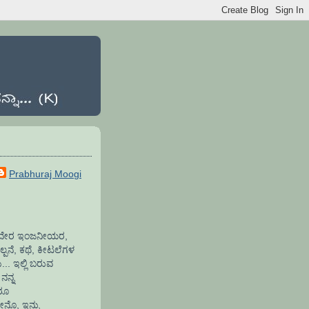
Prabhuraj Moogi
ಾಫ್ಟವೇರ ಇಂಜನೀಯರ,
್ಪನೆ, ಕಥೆ, ಕೀಟಲೆಗಳ
.. ಇಲ್ಲಿ ಬರುವ
ನನ್ನ
ದರೂ
ೇನೊ, ಇನ್ನು