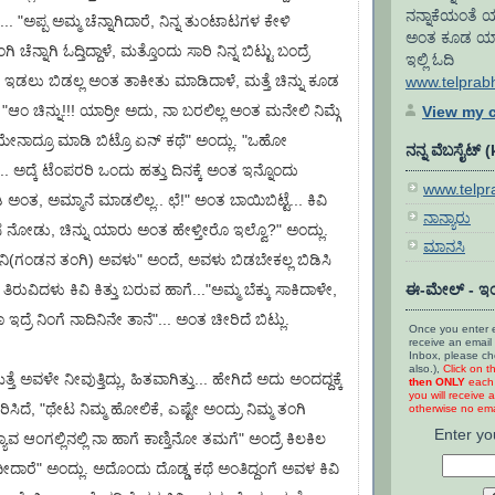
ನನ್ನಾಕೆಯಂತೆ ಯ
್ತಾಳೆ... "ಅಪ್ಪ ಅಮ್ಮ ಚೆನ್ನಾಗಿದಾರೆ, ನಿನ್ನ ತುಂಟಾಟಗಳ ಕೇಳಿ
ಅಂತ ಕೂಡ ಯಾರೂ 
ಚೆನ್ನಾಗಿ ಓದ್ತಿದ್ದಾಳೆ, ಮತ್ತೊಂದು ಸಾರಿ ನಿನ್ನ ಬಿಟ್ಟು ಬಂದ್ರೆ
ಇಲ್ಲಿ ಓದಿ
ು ಇಡಲು ಬಿಡಲ್ಲ ಅಂತ ತಾಕೀತು ಮಾಡಿದಾಳೆ, ಮತ್ತೆ ಚಿನ್ನು ಕೂಡ
www.telprab
, "ಆಂ ಚಿನ್ನು!!! ಯಾರ್ರೀ ಅದು, ನಾ ಬರಲಿಲ್ಲ ಅಂತ ಮನೇಲಿ ನಿಮ್ಗೆ
View my c
ೇನಾದ್ರೂ ಮಾಡಿ ಬಿಟ್ರೊ ಏನ್ ಕಥೆ" ಅಂದ್ಲು. "ಒಹೋ
ನನ್ನ ವೆಬಸೈಟ್ 
.. ಅದ್ಕೆ ಟೆಂಪರರಿ ಒಂದು ಹತ್ತು ದಿನಕ್ಕೆ ಅಂತ ಇನ್ನೊಂದು
www.telp
ಅಂತ, ಅಮ್ಮಾನೆ ಮಾಡಲಿಲ್ಲ.. ಛೆ!" ಅಂತ ಬಾಯಿಬಿಟ್ಟೆ... ಕಿವಿ
ನಾನ್ಯಾರು
ೆ ನೋಡು, ಚಿನ್ನು ಯಾರು ಅಂತ ಹೇಳ್ತೀರೊ ಇಲ್ವೊ?" ಅಂದ್ಲು.
ಮಾನಸಿ
ಾದಿನಿ(ಗಂಡನ ತಂಗಿ) ಅವಳು" ಅಂದೆ, ಅವಳು ಬಿಡಬೇಕಲ್ಲ ಬಿಡಿಸಿ
 ತಿರುವಿದಳು ಕಿವಿ ಕಿತ್ತು ಬರುವ ಹಾಗೆ..."ಅಮ್ಮ ಬೆಕ್ಕು ಸಾಕಿದಾಳೇ,
ಈ-ಮೇಲ್ - ಇಂ
್ರೆ ನಿಂಗೆ ನಾದಿನಿನೇ ತಾನೆ"... ಅಂತ ಚೀರಿದೆ ಬಿಟ್ಲು.
Once you enter e
receive an email 
Inbox, please c
also.),
Click on t
ಮತ್ತೆ ಅವಳೇ ನೀವುತ್ತಿದ್ಲು, ಹಿತವಾಗಿತ್ತು... ಹೇಗಿದೆ ಅದು ಅಂದದ್ದಕ್ಕೆ
then ONLY
each 
you will receive a
ಿದೆ, "ಥೇಟ ನಿಮ್ಮ ಹೋಲಿಕೆ, ಎಷ್ಟೇ ಅಂದ್ರು ನಿಮ್ಮ ತಂಗಿ
otherwise no emai
Enter yo
ದ್ಯಾವ ಆಂಗಲ್ಲಿನಲ್ಲಿ ನಾ ಹಾಗೆ ಕಾಣ್ತಿನೋ ತಮಗೆ" ಅಂದ್ರೆ ಕಿಲಕಿಲ
ಂದೀದಾರೆ" ಅಂದ್ಲು. ಅದೊಂದು ದೊಡ್ಡ ಕಥೆ ಅಂತಿದ್ದಂಗೆ ಅವಳ ಕಿವಿ