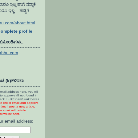
ಾರೂ ಇಲ್ಲ ಹಾಗೆ ನನ್ನಾಕೆ
ಇಲ್ಲ... ಹೆಚ್ಚಿಗೆ
hu.com/about.html
omplete profile
(k)ಕೊಂಡಿಗಳು...
rabhu.com
ಚೆ (k)ಕಳಿಸಲಾ
mail address here, you will
to approve (If not found in
heck, Bulk/Spam/Junk boxes
he link in email and approve,
time I post a new article,
n email with article
l will be sent.
ur email address: