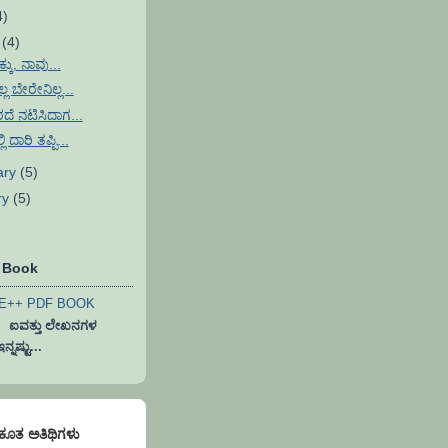
4)
h
(4)
್ಕು, ನಾವು...
್ಲ ಬೇರೇನಿಲ್ಲ...
ೆ ನಟಿಸಿದಾಗ...
ಿ ದಾರಿ ತಪ್ಪಿ...
ary
(5)
ry
(5)
F Book
ವತ್ತು ಲೇಖನಗಳ
ನಷ್ಟು...
)ಕೂತ ಅತಿಥಿಗಳು