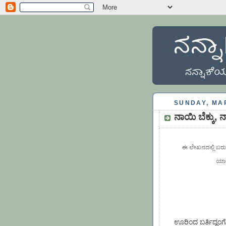
SUNDAY, MAR
ನಾಯಿ ಬೆಕ್ಕು, ನ
ಈ ಲೇಖನದಲ್ಲಿ ಬರುವ ಕ
ಯಾವ
ಊರಿಂದ ಬರ್ತಿದ್ದಂಗ