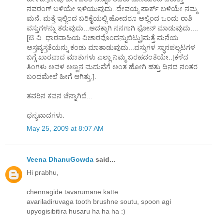
ನವರಂಗ್ ಬಳಿಯೇ ಇಳಿಯುವುದು..ದೇವಯ್ಯ ಪಾರ್ಕ್ ಬಳಿಯೇ ನಮ್ಮ
ಮನೆ. ಮತ್ತೆ ಇಲ್ಲಿಂದ ಬರಿಕೈಯಲ್ಲಿ ಹೋದರೂ ಅಲ್ಲಿಂದ ಒಂದು ರಾಶಿ
ವಸ್ತುಗಳನ್ನು ತರುವುದು...ಅದಕ್ಕಾಗಿ ನನಗಾಗಿ ಫೋನ್ ಮಾಡುವುದು....
[ಟಿ.ವಿ. ಧಾರವಾಹಿಯ ವಿಚಾರವೊಂದನ್ನುಬಿಟ್ಟು]ಮತ್ತೆ ಮನೆಯ
ಅಸ್ತವ್ಯಸ್ತತೆಯನ್ನು ಕಂಡು ಮಾತಾಡುವುದು...ವಸ್ತುಗಳ ಸ್ಥಾನಪಲ್ಲಟಗಳ
ಬಗ್ಗೆ ಖಾರವಾದ ಮಾತುಗಳು ಎಲ್ಲಾ ನಿಮ್ಮ ಬರಹದಂತೆಯೇ..[ಕಳೆದ
ತಿಂಗಳು ಅವಳ ಅಣ್ಣನ ಮದುವೆಗೆ ಅಂತ ಹೋಗಿ ಹತ್ತು ದಿನದ ನಂತರ
ಬಂದಮೇಲೆ ಹೀಗೆ ಆಗಿತ್ತು.].
ತವರಿನ ಕವನ ಚೆನ್ನಾಗಿದೆ...
ಧನ್ಯವಾದಗಳು.
May 25, 2009 at 8:07 AM
Veena DhanuGowda
said...
Hi prabhu,
chennagide tavarumane katte.
avariladiruvaga tooth brushne soutu, spoon agi
upyogisibitira husaru ha ha ha :)