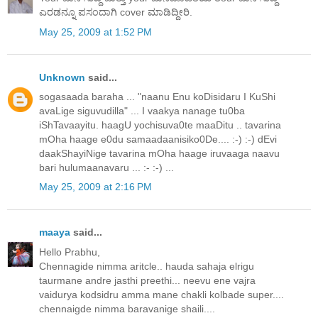
ಎರಡನ್ನೂ ಪಸಂದಾಗಿ cover ಮಾಡಿದ್ದೀರಿ.
May 25, 2009 at 1:52 PM
Unknown
said...
sogasaada baraha ... "naanu Enu koDisidaru I KuShi
avaLige siguvudilla" ... I vaakya nanage tu0ba
iShTavaayitu. haagU yochisuva0te maaDitu .. tavarina
mOha haage e0du samaadaanisiko0De.... :-) :-) dEvi
daakShayiNige tavarina mOha haage iruvaaga naavu
bari hulumaanavaru ... :- :-) ...
May 25, 2009 at 2:16 PM
maaya
said...
Hello Prabhu,
Chennagide nimma aritcle.. hauda sahaja elrigu
taurmane andre jasthi preethi... neevu ene vajra
vaidurya kodsidru amma mane chakli kolbade super....
chennaigde nimma baravanige shaili....