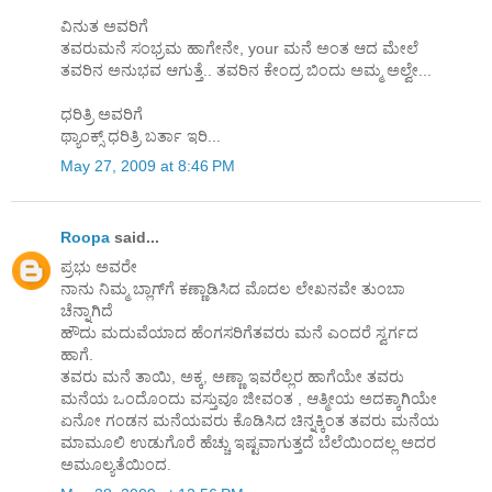
ವಿನುತ ಅವರಿಗೆ
ತವರುಮನೆ ಸಂಭ್ರಮ ಹಾಗೇನೇ, your ಮನೆ ಅಂತ ಆದ ಮೇಲೆ
ತವರಿನ ಅನುಭವ ಆಗುತ್ತೆ.. ತವರಿನ ಕೇಂದ್ರ ಬಿಂದು ಅಮ್ಮ ಅಲ್ವೇ...
ಧರಿತ್ರಿ ಅವರಿಗೆ
ಥ್ಯಾಂಕ್ಸ್ ಧರಿತ್ರಿ ಬರ್ತಾ ಇರಿ...
May 27, 2009 at 8:46 PM
Roopa
said...
ಪ್ರಭು ಅವರೇ
ನಾನು ನಿಮ್ಮ ಬ್ಲಾಗ್‌ಗೆ ಕಣ್ಣಾಡಿಸಿದ ಮೊದಲ ಲೇಖನವೇ ತುಂಬಾ
ಚೆನ್ನಾಗಿದೆ
ಹೌದು ಮದುವೆಯಾದ ಹೆಂಗಸರಿಗೆತವರು ಮನೆ ಎಂದರೆ ಸ್ವರ್ಗದ
ಹಾಗೆ.
ತವರು ಮನೆ ತಾಯಿ, ಅಕ್ಕ, ಅಣ್ಣಾ ಇವರೆಲ್ಲರ ಹಾಗೆಯೇ ತವರು
ಮನೆಯ ಒಂದೊಂದು ವಸ್ತುವೂ ಜೀವಂತ , ಆತ್ಮೀಯ ಅದಕ್ಕಾಗಿಯೇ
ಏನೋ ಗಂಡನ ಮನೆಯವರು ಕೊಡಿಸಿದ ಚಿನ್ನಕ್ಕಿಂತ ತವರು ಮನೆಯ
ಮಾಮೂಲಿ ಉಡುಗೊರೆ ಹೆಚ್ಚು ಇಷ್ಟವಾಗುತ್ತದೆ ಬೆಲೆಯಿಂದಲ್ಲ ಅದರ
ಅಮೂಲ್ಯತೆಯಿಂದ.