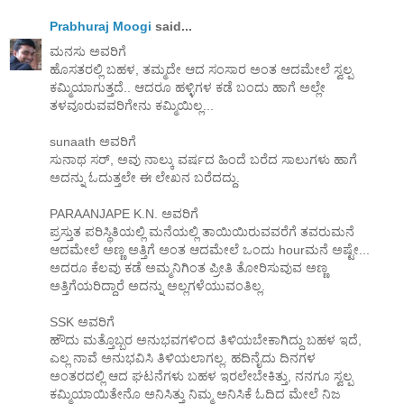
Prabhuraj Moogi
said...
ಮನಸು ಅವರಿಗೆ
ಹೊಸತರಲ್ಲಿ ಬಹಳ, ತಮ್ಮದೇ ಆದ ಸಂಸಾರ ಅಂತ ಆದಮೇಲೆ ಸ್ವಲ್ಪ
ಕಮ್ಮಿಯಾಗುತ್ತದೆ.. ಆದರೂ ಹಳ್ಳಿಗಳ ಕಡೆ ಬಂದು ಹಾಗೆ ಅಲ್ಲೇ
ತಳವೂರುವವರಿಗೇನು ಕಮ್ಮಿಯಿಲ್ಲ...
sunaath ಅವರಿಗೆ
ಸುನಾಥ ಸರ್, ಅವು ನಾಲ್ಕು ವರ್ಷದ ಹಿಂದೆ ಬರೆದ ಸಾಲುಗಳು ಹಾಗೆ
ಅದನ್ನು ಓದುತ್ತಲೇ ಈ ಲೇಖನ ಬರೆದದ್ದು.
PARAANJAPE K.N. ಅವರಿಗೆ
ಪ್ರಸ್ತುತ ಪರಿಸ್ಥಿತಿಯಲ್ಲಿ ಮನೆಯಲ್ಲಿ ತಾಯಿಯಿರುವವರೆಗೆ ತವರುಮನೆ
ಆದಮೇಲೆ ಅಣ್ಣ ಅತ್ತಿಗೆ ಅಂತ ಆದಮೇಲೆ ಒಂದು hourಮನೆ ಅಷ್ಟೇ...
ಅದರೂ ಕೆಲವು ಕಡೆ ಅಮ್ಮನಿಗಿಂತ ಪ್ರೀತಿ ತೋರಿಸುವುವ ಅಣ್ಣ
ಅತ್ತಿಗೆಯರಿದ್ದಾರೆ ಅದನ್ನು ಅಲ್ಲಗಳೆಯುವಂತಿಲ್ಲ.
SSK ಅವರಿಗೆ
ಹೌದು ಮತ್ತೊಬ್ಬರ ಅನುಭವಗಳಿಂದ ತಿಳಿಯಬೇಕಾಗಿದ್ದು ಬಹಳ ಇದೆ,
ಎಲ್ಲ ನಾವೆ ಅನುಭವಿಸಿ ತಿಳಿಯಲಾಗಲ್ಲ. ಹದಿನೈದು ದಿನಗಳ
ಅಂತರದಲ್ಲಿ ಆದ ಘಟನೆಗಳು ಬಹಳ ಇರಲೇಬೇಕಿತ್ತು, ನನಗೂ ಸ್ವಲ್ಪ
ಕಮ್ಮಿಯಾಯಿತೇನೊ ಅನಿಸಿತ್ತು ನಿಮ್ಮ ಅನಿಸಿಕೆ ಓದಿದ ಮೇಲೆ ನಿಜ