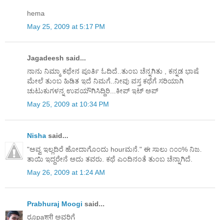
hema
May 25, 2009 at 5:17 PM
Jagadeesh said...
ನಾನು ನಿಮ್ಮಾ ಕಥೇನ ಪೂರ್ತಿ ಓದಿದೆ..ತುಂಬ ಚೆನ್ನಗಿತು , ಕನ್ನಡ ಭಾಷೆ
ಮೇಲೆ ತುಂಬ ಹಿಡಿತ ಇದೆ ನಿಮಗೆ..ನೀವು ವಸ್ತ ಕಥೆಗೆ ಸರಿಯಾಗಿ
ಚುಟುಕುಗಳನ್ನ ಉಪಯೌಗಿಸಿದ್ದಿರಿ...ಕೀಪ್ ಇಟ್ ಅಪ್
May 25, 2009 at 10:34 PM
Nisha
said...
"ಅವ್ವ ಇಲ್ಲದಿರೆ ಹೋದಾಗೊಂದು hourಮನೆ." ಈ ಸಾಲು ೧೦೦% ನಿಜ.
ತಾಯಿ ಇದ್ದರೇನೆ ಅದು ತವರು. ಕಥೆ ಎಂದಿನಂತೆ ತುಂಬ ಚೆನ್ನಾಗಿದೆ.
May 26, 2009 at 1:24 AM
Prabhuraj Moogi
said...
ರೂpaश्री ಅವರಿಗೆ