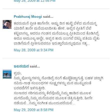
May 28, 2009 at 12:56 PM
Prabhuraj Moogi
said...
ತವರುಮನೆ ಪ್ರೀತಿ ಹಾಗೇನೇ, ಅಷ್ಟು ದಿನ ಹುಟ್ಟಿ ಬೆಳೆದ ಮನೆಯನ್ನ
ಯಾರಿಗೆ ತಾನೇ ಮರೆಯಲಾದೀತು ಹೇಳಿ, ಅಲ್ಲಿನ ಪ್ರೀತಿಗೆ ಬೆಲೆ
ಕಟ್ಟಲಾಗಲ್ಲ, ಆದರೂ ಗಂಡನ ಮನೆಯಲ್ಲೂ ಪ್ರೀತಿಯಿಂದ ಕೊಡಿಸಿದ್ರೆ
ಅದೂ ಅಮೂಲ್ಯ ಅಲ್ವೇ, ಅಪ್ಪನ ಕಾರು ಬಂಗಲೆ ಬಿಟ್ಟು ಪತಿಯ ಬೈಕು
ಬಾಡಿಗೆಮನೆ ಪ್ರೀತಿಸುವವರೂ ಇರುತ್ತಾರೆಯನ್ನುವುದೂ ಸತ್ಯ...
May 28, 2009 at 9:34 PM
ಜಲನಯನ
said...
ಪ್ರಭು,
ನಿಮ್ಮ ಪೋಸ್ಟುಗಳನ್ನು ನೋಡಿದ್ರೆ ನಂಗೆ ಹೊಟ್ಟೆಕಿಚ್ಚಾಗುತ್ತೆ, ಬಹಳ ಚನ್ನಾಗಿ
ನವಿರು-ಗಾಢ ಸಂಬಂಧಗಳ ಸೂಕ್ಷ್ಮಗಳನ್ನು ಮನ ಮುಟ್ಟುವಂತೆ
ಬರವಣಿಗೆಗೆ ಇಳಿಸುತ್ತೀರಿ.
ಸಂಸಾರದ ಸರಿಗಮವನ್ನು ಕೆಲೆವೊಮ್ಮೆ ನಿಮ್ಮ ಹಾಡಿನ ಮೂಲಕ
ಮಗದೊಮ್ಮೆ ನಿಮ್ಮ ಮನೆಯವರ ಮೂಲಕ ಚಿತ್ರಿಸುತ್ತೀರಿ, ಹೀಗೇ
ನಡೆಯಲಿ...ನಿಮ್ಮ ಸಂಗೀತ ಮುಂದುವರೆಯಲಿ...
May 29, 2009 at 8:58 PM