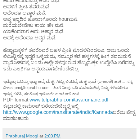
ಅದರೆ ಅದೆಂದಿದ್ರೂ ಅವರ ಮನೆ.
ಅವಳಿಗೆ ಪ್ರೀತಿ ತವರುಮನೆ.
ಅದೆಂದೂ ಅವ್ವಾರ ಮನೆ.
ಅವ್ವ ಇಲ್ಲದಿರೆ ಹೋದಾಗೊಂದು hourಮನೆ.
ಮರೆಯಲೇಬೇಕು ತಾಯಿ और ಮನೆ.
ಯಾಕೆಂದರಾಗ ಅದು ಅಣ್ಣಾರ ಮನೆ.
ಅದಕ್ಕೆ ಅದೆಂದೂ ಅನ್ಯರ ಮನೆ.
ಹೆಣ್ಣುಮಕ್ಕಳಿಗೆ ತವರೆಂದರೆ ಬಹಳ ಪ್ರೀತಿ ಮೊದಲಿನಿಂದಲೂ, ಅದು ಒಂದು
ಲಿಮಿಟ್ಟಿನಲ್ಲಿ ಇದ್ದರೆ ಒಳ್ಳೆಯದು, ನಮ್ಮೂರ ಕಡೆ ಹಳ್ಳಿಗಳಲ್ಲಿ ಹೀಗೆ ತವರುಮನೆ
ವ್ಯಾಮೋಹದಲ್ಲಿ ಬಂದು ಅಲ್ಲೇ ತಳವೂರುವ ಹೆಣ್ಣುಮಕ್ಕಳ ಉದ್ದೇಶಿಸಿ ಬರೆದದ್ದು
ಇದು ಎಲ್ಲರಿಗೂ ಅನ್ವಯವಾಗಬೇಕೆಂದೇನಿಲ್ಲ.
ಇಷ್ಟೊತ್ತು ಓದಿದ್ದು ಇಷ್ಟಾ ಆದ್ರೆ ಮೆಚ್ಚಿ, ಸಿಟ್ಟು ಬಂದಿದ್ರೆ ಚುಚ್ಚಿ ಇಂಚೆ (ಇ-ಅಂಚೆ) ಹಾಕಿ... ನನ್ನ
ವಿಳಾಸ pm@telprabhu.com . ಹೀಗೆ ನೀವು ಒದಿ ಖುಶಿಯಾಗಿದ್ರೆ ನಿಮ್ಮ ಗೆಳೆಯರಿಗೂ
ಇದನ್ನ ಕಳಿಸಿ, ಸಂತೊಷ ಇದೋದೇ ಹಂಚೋಕೆ ತಾನೆ...
PDF format
www.telprabhu.com/tavarumane.pdf
ಕನ್ನಡದಲ್ಲಿ ಕಾಮೆಂಟ್ ಬರೆಯಬೇಕಿದ್ದಲ್ಲಿ ಇಲ್ಲಿ
http://www.google.com/transliterate/indic/Kannada
ಬರೆದು ಪೇಸ್ಟ
ಮಾಡಬಹುದು
Prabhuraj Moogi
at
2:00 PM