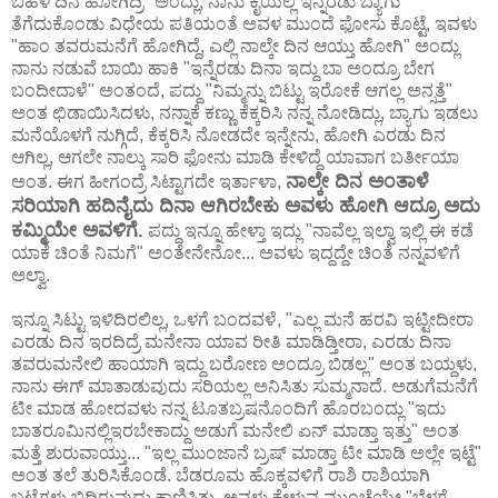
ಬಹಳ ದಿನ ಹೋಗಿದ್ರಿ" ಅಂದ್ಲು, ನಾನು ಕೈಯಲ್ಲಿ ಇನ್ನೆರಡು ಬ್ಯಾಗು
ತೆಗೆದುಕೊಂಡು ವಿಧೇಯ ಪತಿಯಂತೆ ಅವಳ ಮುಂದೆ ಫೋಸು ಕೊಟ್ಟೆ, ಇವಳು
"ಹಾಂ ತವರುಮನೆಗೆ ಹೋಗಿದ್ದೆ, ಎಲ್ಲಿ ನಾಲ್ಕೇ ದಿನ ಆಯ್ತು ಹೋಗಿ" ಅಂದ್ಲು
ನಾನು ನಡುವೆ ಬಾಯಿ ಹಾಕಿ "ಇನ್ನೆರಡು ದಿನಾ ಇದ್ದು ಬಾ ಅಂದ್ರೂ ಬೇಗ
ಬಂದೀದಾಳೆ" ಅಂತಂದೆ, ಪದ್ದು "ನಿಮ್ಮನ್ನು ಬಿಟ್ಟು ಇರೋಕೆ ಆಗಲ್ಲ ಅನ್ಸತ್ತೆ"
ಅಂತ ಛಿಡಾಯಿಸಿದಳು, ನನ್ನಾಕೆ ಕಣ್ಣು ಕೆಕ್ಕರಿಸಿ ನನ್ನ ನೋಡಿದ್ಲು, ಬ್ಯಾಗು ಇಡಲು
ಮನೆಯೊಳಗೆ ನುಗ್ಗಿದೆ, ಕೆಕ್ಕರಿಸಿ ನೋಡದೇ ಇನ್ನೇನು, ಹೋಗಿ ಎರಡು ದಿನ
ಆಗಿಲ್ಲ, ಆಗಲೇ ನಾಲ್ಕು ಸಾರಿ ಫೋನು ಮಾಡಿ ಕೇಳಿದ್ದೆ ಯಾವಾಗ ಬರ್ತೀಯಾ
ನಾಲ್ಕೇ ದಿನ ಅಂತಾಳೆ
ಅಂತ. ಈಗ ಹೀಗಂದ್ರೆ ಸಿಟ್ಟಾಗದೇ ಇರ್ತಾಳಾ,
ಸರಿಯಾಗಿ ಹದಿನೈದು ದಿನಾ ಆಗಿರಬೇಕು ಅವಳು ಹೋಗಿ ಆದ್ರೂ ಅದು
ಕಮ್ಮಿಯೇ ಅವಳಿಗೆ.
ಪದ್ದು ಇನ್ನೂ ಹೇಳ್ತಾ ಇದ್ಲು "ನಾವೆಲ್ಲ ಇಲ್ವಾ ಇಲ್ಲಿ ಈ ಕಡೆ
ಯಾಕೆ ಚಿಂತೆ ನಿಮಗೆ" ಅಂತೇನೇನೋ... ಅವಳು ಇದ್ದದ್ದೇ ಚಿಂತೆ ನನ್ನವಳಿಗೆ
ಅಲ್ವಾ.
ಇನ್ನೂ ಸಿಟ್ಟು ಇಳಿದಿರಲಿಲ್ಲ, ಒಳಗೆ ಬಂದವಳೆ, "ಎಲ್ಲ ಮನೆ ಹರವಿ ಇಟ್ಟೀದೀರಾ
ಎರಡು ದಿನ ಇರದಿದ್ರೆ ಮನೇನಾ ಯಾವ ರೀತಿ ಮಾಡಿಡ್ತೀರಾ, ಎರಡು ದಿನಾ
ತವರುಮನೇಲಿ ಹಾಯಾಗಿ ಇದ್ದು ಬರೋಣ ಅಂದ್ರೂ ಬಿಡಲ್ಲ" ಅಂತ ಬಯ್ದಳು,
ನಾನು ಈಗ್ ಮಾತಾಡುವುದು ಸರಿಯಲ್ಲ ಅನಿಸಿತು ಸುಮ್ಮನಾದೆ. ಅಡುಗೆಮನೆಗೆ
ಟೀ ಮಾಡ ಹೋದವಳು ನನ್ನ ಟೂತಬ್ರಷನೊಂದಿಗೆ ಹೊರಬಂದ್ಲು "ಇದು
ಬಾತರೂಮಿನಲ್ಲಿಇರಬೇಕಾದ್ದು ಅಡುಗೆ ಮನೇಲಿ ಏನ್ ಮಾಡ್ತಾ ಇತ್ತು" ಅಂತ
ಮತ್ತೆ ಶುರುವಾಯ್ತು... "ಇಲ್ಲ ಮುಂಜಾನೆ ಬ್ರಷ್ ಮಾಡ್ತಾ ಟೀ ಮಾಡಿ ಅಲ್ಲೇ ಇಟ್ಟೆ"
ಅಂತ ತಲೆ ತುರಿಸಿಕೊಂಡೆ. ಬೆಡರೂಮ ಹೊಕ್ಕವಳಿಗೆ ರಾಶಿ ರಾಶಿಯಾಗಿ
ಬಟ್ಟೆಗಳು ಬಿದ್ದಿರುವುದು ಕಾಣಿಸಿತು, ಅವಳು ಕೇಳುವ ಮುಂಚೆಯೇ "ಬೆಳಗ್ಗೆ