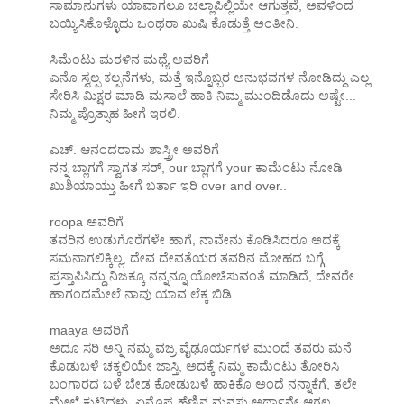
ಸಾಮಾನುಗಳು ಯಾವಾಗಲೂ ಚಲ್ಲಾಪಿಲ್ಲಿಯೇ ಆಗುತ್ತವೆ, ಅವಳಿಂದ
ಬಯ್ಯಿಸಿಕೊಳ್ಳೊದು ಒಂಥರಾ ಖುಷಿ ಕೊಡುತ್ತೆ ಅಂತೀನಿ.
ಸಿಮೆಂಟು ಮರಳಿನ ಮಧ್ಯೆ ಅವರಿಗೆ
ಎನೊ ಸ್ವಲ್ಪ ಕಲ್ಪನೆಗಳು, ಮತ್ತೆ ಇನ್ನೊಬ್ಬರ ಅನುಭವಗಳ ನೋಡಿದ್ದು ಎಲ್ಲ
ಸೇರಿಸಿ ಮಿಕ್ಷರ ಮಾಡಿ ಮಸಾಲೆ ಹಾಕಿ ನಿಮ್ಮ ಮುಂದಿಡೊದು ಅಷ್ಟೇ...
ನಿಮ್ಮ ಪ್ರೊತ್ಸಾಹ ಹೀಗೆ ಇರಲಿ.
ಎಚ್. ಆನಂದರಾಮ ಶಾಸ್ತ್ರೀ ಅವರಿಗೆ
ನನ್ನ ಬ್ಲಾಗಗೆ ಸ್ವಾಗತ ಸರ್, our ಬ್ಲಾಗಗೆ your ಕಾಮೆಂಟು ನೋಡಿ
ಖುಶಿಯಾಯ್ತು ಹೀಗೆ ಬರ್ತಾ ಇರಿ over and over..
roopa ಅವರಿಗೆ
ತವರಿನ ಉಡುಗೊರೆಗಳೇ ಹಾಗೆ, ನಾವೇನು ಕೊಡಿಸಿದರೂ ಅದಕ್ಕೆ
ಸಮನಾಗಲಿಕ್ಕಿಲ್ಲ, ದೇವ ದೇವತೆಯರ ತವರಿನ ಮೋಹದ ಬಗ್ಗೆ
ಪ್ರಸ್ತಾಪಿಸಿದ್ದು ನಿಜಕ್ಕೂ ನನ್ನನ್ನೂ ಯೋಚಿಸುವಂತೆ ಮಾಡಿದೆ, ದೇವರೇ
ಹಾಗಂದಮೇಲೆ ನಾವು ಯಾವ ಲೆಕ್ಕ ಬಿಡಿ.
maaya ಅವರಿಗೆ
ಅದೂ ಸರಿ ಅನ್ನಿ ನಮ್ಮ ವಜ್ರ ವೈಢೂರ್ಯಗಳ ಮುಂದೆ ತವರು ಮನೆ
ಕೊಡುಬಳೆ ಚಕ್ಕಲಿಯೇ ಜಾಸ್ತಿ, ಅದಕ್ಕೆ ನಿಮ್ಮ ಕಾಮೆಂಟು ತೋರಿಸಿ
ಬಂಗಾರದ ಬಳೆ ಬೇಡ ಕೋಡುಬಳೆ ಹಾಕಿಕೊ ಅಂದೆ ನನ್ನಾಕೆಗೆ, ತಲೇ
ಮೇಲೆ ಕುಟ್ಟಿದಳು, ಏನೊಪ್ಪ ಹೆಣ್ಣಿನ ಮನಸು ಅರ್ಥಾನೇ ಆಗಲ್ಲ.