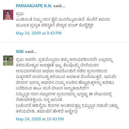
PARAANJAPE K.N.
said...
ಪ್ರಭು
ಎ೦ದಿನ೦ತೆ ನಿಮ್ಮ ಸರಸ ಶೈಲಿ ಮನಗೆಲ್ಲುವ೦ತಿದೆ. ಕೊನೆಗೆ ಕವನದ
ಮೂಲಕ ಪ್ರಸ್ತುತ ಪರಿಸ್ಥಿತಿಗೆ ಚೆನ್ನಾದ ಪ೦ಚ್ ಕೊಟ್ಟಿದ್ದಿರಿ
May 24, 2009 at 3:43 PM
SSK
said...
ಪ್ರಭು ಅವರೇ, ಪ್ರತಿಯೊಬ್ಬರೂ ತಮ್ಮ ಅನುಭವದಿಂದಲೇ ಎಲ್ಲವನ್ನು
ತಿಳಿದುಕೊಳ್ಳುವ ಅವಶ್ಯಕತೆ ಇಲ್ಲ, ಕೆಲವೊಮ್ಮೆ ಬೇರೆಯವರ
ಅನುಭವಗಳಿಂದ ಅಥವಾ ಅವರೊಂದಿಗೆ ನಡೆದ ಪ್ರಸಂಗದಿಂದ
ಮಿಕ್ಕವರಿಗೆ ಪಾಠ/ಬುದ್ಧಿ ಕಲಿಯುವ ಅವಕಾಶ ದೊರೆಯುತ್ತದೆ. ಇದುವೇ
ಜೀವನ! ಇದನ್ನು ಆಧಾರಿಸಿ (ನಿಮ್ಮ ಊರಿನ ಹೆಣ್ಣುಮಕ್ಕಳನ್ನು ಕುರಿತು)
ಬರೆದಿರುವ ತour ಮನೆ ಲೇಖನ ಅದ್ಭುತವಾಗಿದೆ!!!
ನಿಮ್ಮಿಬ್ಬರ ಸರಸ ಸಲ್ಲಾಪಗಳ ಪ್ರಸಂಗವನ್ನು ಇನ್ನಷ್ಟು ಈ ಲೇಖನದಲ್ಲಿ
ಸೇರಿಸಬೇಕಿತ್ತೆಂದು ನನ್ನ ಅನಿಸಿಕೆ.
{ಏಕೆಂದರೆ ಹದಿನೈದು ದಿನಗಳ ಅಂತರವಿತ್ತಲ್ಲ ನಿಮ್ಮಿಬ್ಬರ ನಡುವೆ! (ತಪ್ಪು
ತಿಳಿಯಬೇಡಿ, ತಮಾಷೆಗೆ ಹೇಳಿದೆ ಅಷ್ಟೇ!)}
May 24, 2009 at 10:43 PM