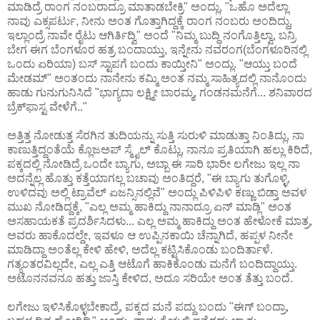
ಮಾಡಿದ್ರೆ ರಾಂಗ ನಂಬರಾದ್ರೂ ಮಾತಾಡಬೇಕ್ರಿ" ಅಂದ್ಲು, "ಒಹೊ ಅದೆಲ್ಲಾ
ನಾವು ಎಕ್ಸಪರ್ಟು, ನೀನು ಅಂತ ಗೊತ್ತಾಗಿದ್ದಕ್ಕೆ ರಾಂಗ ನಂಬರು ಅಂದಿದ್ದು,
ಇಲ್ಲಾಂದ್ರೆ ನಾವೇ ರೈಟು ಆಗಿರ್ತಿದ್ವಿ" ಅಂದೆ "ನಿಮ್ಮ ಬುದ್ಧಿ ನಂಗೊತ್ತಿಲ್ವಾ, ಬನ್ರಿ
ಬೇಗ ಈಗ ಬೆಂಗಳೂರ ಹತ್ರ ಬಂದಾಯ್ತು, ಇನ್ನೇನು ನವರಂಗ(ಬೆಂಗಳೂರಿನಲ್ಲಿ
ಒಂದು ಏರಿಯಾ) ಬಸ್ ಸ್ಟಾಪಗೆ ಬಂದು ಕಾಯ್ತೀನಿ" ಅಂದ್ಲು. "ಆಯ್ತು ಬಂದೆ
ಮೇಡಮ್" ಅಂತಂದು ನಾನೇನು ಕಮ್ಮಿ ಅಂತ ನಮ್ಮ ಸಾಹಿತ್ಯದಲ್ಲಿ ನಾನೊಂದು
ಹಾಡು ಗುನುಗುನಿಸಿದೆ "ಭಾಗ್ಯದಾ ಲಕ್ಷ್ಮೀ ಬಾರಮ್ಮ, ಗಂಡನಮನೆಗೆ... ಶನಿವಾರದ
ಬ್ರೆಕ್‌ಫಾಸ್ಟ ವೇಳೆಗೆ.."
ಅತ್ತಿತ್ತ ನೋಡುತ್ತ ಸೆರಗಿನ ತುದಿಯನ್ನು ಸುತ್ತಿ ಸುರುಳಿ ಮಾಡುತ್ತಾ ನಿಂತಿದ್ಲು, ನಾ
ಕಾಣುತ್ತಿದ್ದಂತೆಯೆ ಕ್ಲೊಜ‌ಅಪ್ ಸ್ಮೈಲ್ ಕೊಟ್ಲು, ನಾನೂ ಪ್ರತಿಯಾಗಿ ಹಲ್ಲು ಕಿರಿದೆ,
ಪಕ್ಕದಲ್ಲಿ ನೋಡಿದ್ರೆ ಒಂದೇ ಬ್ಯಾಗು, ಅಬ್ಬಾ ಈ ಸಾರಿ ಭಾರೀ ಲಗೇಜು ಇಲ್ಲ ನಾ
ಅದನ್ನೆಲ್ಲ ಹೊತ್ತು ಕತ್ತೆಯಾಗಲ್ಲ ಬಚಾವು ಅಂತಿದ್ದರೆ, "ಈ ಬ್ಯಾಗು ತುಗೊಳ್ಳಿ,
ಉಳಿದವು ಅಲ್ಲಿ ಟ್ರಾವೆಲ್ ಏಜನ್ಸಿನಲ್ಲಿವೆ" ಅಂದ್ಲು ಪಿಳಿಪಿಳಿ ಕಣ್ಣು ಬಿಡ್ತಾ ಅವಳ
ಮುಖ ನೋಡಿದ್ದಕ್ಕೆ, "ಎಲ್ಲ ಅಮ್ಮ ಹಾಕಿದ್ದು ನಾನಾದ್ರೂ ಏನ್ ಮಾಡ್ಲಿ" ಅಂತ
ಅಸಹಾಯಕತೆ ಪ್ರದರ್ಶಿಸಿದಳು... ಎಲ್ಲ ಅಮ್ಮ ಹಾಕಿದ್ದು ಅಂತ ಹೇಳೋಕೆ ಮಾತ್ರ,
ಅವರು ಹಾಕೊದಲ್ದೇ, ಇವಳೂ ಆ ಉಪ್ಪಿನಕಾಯಿ ಚೆನ್ನಾಗಿದೆ, ಹಪ್ಪಳ ನೀನೇ
ಮಾಡಿದ್ದಾ ಅಂತೆಲ್ಲ ಕೇಳಿ ಹೇಳಿ, ಅದೆಲ್ಲ ಕಟ್ಟಿಸಿಕೊಂಡು ಬಂದಿರ್ತಾಳೆ.
ಗತ್ಯಂತರವಿಲ್ಲದೇ, ಎಲ್ಲ ಎತ್ತಿ ಆಟೊಗೆ ಹಾಕಿಕೊಂಡು ಮನೆಗೆ ಬಂದಿದ್ದಾಯ್ತು.
ಅಟೊನನವನೂ ಹತ್ತು ಜಾಸ್ತಿ ಕೇಳಿದ, ಅದೂ ಸರಿಯೇ ಅಂತ ತೆತ್ತು ಬಂದೆ.
ಲಗೇಜು ಇಳಿಸಿಕೊಳ್ಳಬೇಕಾದ್ರೆ, ಪಕ್ಕದ ಮನೆ ಪದ್ದು ಬಂದು "ಈಗ್ ಬಂದ್ರಾ,