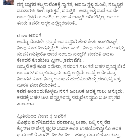
ನನ್ನ ಬ್ಲಾಗನ ಕಲ್ಪನಾಲೊಕಕ್ಕೆ ಸ್ವಾಗತ, ಅವಳು ಸ್ವಲ್ಪ ತುಂಟಿ, ನಮ್ಮಿಬ್ಬರ
ಮಾತುಗಳು ಹೀಗೆ ಇರುತ್ತವೆ, ಬರುತ್ತಿರಿ...ಅಮ್ಮ ಅತ್ತೆ ಮನೆ ಒಂದೇ
ಊರಲ್ಲಿದ್ದರೆ ಈ ತವರಿನ ಅನುಭವ ಅಷ್ಟಾಗಿ ಆಗಿರಲಿಕ್ಕಿಲ್ಲ, ಆದರೂ
ತವರು ತವರೇ ಅಲ್ವೇ ಎಲ್ಲಿದ್ದರೇನಂತೆ..
shivu ಅವರಿಗೆ
ಅಯ್ಯೊ ಮೊದಲೇ ನನ್ನಾಕೆ ಅವರಪ್ಪನಿಗೆ ಹೇಳಿ ಕೇಸು ಹಾಕಲಿದ್ದಾಳೆ,
ನೀವು ಕೂಡ ಹೀಗನ್ನುತ್ತೀರಿ, ಬೇಡ ಸಾರ್.. ನೀವು ಯಾವ ವಕೀಲರನ್ನು
ಸಂಪರ್ಕಿಸುತ್ತೀರೊ ಅವರ ನಂಬರು ನನ್ನಾಕೆಗೆ ಬೇಕಂತೆ ಅವಳು
ಕೇಳಿದರೆ ಕೊಡಬೇಡಿ ಪ್ಲೀಸ್..(ತಮಾಷೆಗೆ)..
ನಿಮ್ಮನೆ ಕಥೆ ಕೂಡ ಇದೇನಾ, ನವರಂಗ ನಿಲುಗಡೆ ಬಹಳ ಪ್ರಸಿದ್ಧ ಬೇರೆ
ಊರುಗಳ ಬಸ್ಸು ಬರುವುದು ಜಾಸ್ತಿ ಅಲ್ಲಿಯೆ ಅದಕ್ಕೆ ಅದೇ ನಮ್ಮ
ನಿಲುಗಡೆ ಕೂಡ. ನಿಮ್ಮ ಅನುಭವ ಹಂಚಿಕೊಂಡಿದ್ದು ಲೇಖನಕ್ಕೆ ಒಳ್ಳೆ
ಪೂರಕ ಪುರಾವೆಯಂತಿದೆ...
ಕವನ ಅಂತಂದುಕೊಳ್ಳಲು ನನಗೆ ಹಿಂಜರಿಕೆ ಅದಕ್ಕೆ ಸಾಲು ಅನ್ನೊದು,
ಕವನಕ್ಕೆ ಬಹಳ ರೀತಿ ಪದ್ದತ್ತಿಗಳಿದ್ದು ನಮ್ಮದೇನಿದ್ದರೂ ಬರೀ ಪ್ರಾಸದ
ಸಾಲುಗಳು.
ಪ್ರೀತಿಯಿ೦ದ ವೀಣಾ :) ಅವರಿಗೆ
ಟೂಥಬ್ರಷ ಸೌಟಾದರೂ ಪರವಾಗಿಲ್ಲ ವೀಣಾ, ಎಲ್ಲಿ ನನ್ನ ರೆಡ
ಕ್ಲೊಸ್‌ಅಪ್ ಪೇಸ್ಟ ಫ್ರೂಟ್ ಜಾಮ್ ಅಂತ ಉಪಯೋಗಿಸ್ತೀನೊ ಅಂತ
ಭಯ ಆಗಿದೆ ನಂಗೆ!!! ಹೀ ಹೀ ಹೀ... ಹುಟ್ಟು ಗುಣ ಬಿಡೊಕಾಗುತ್ತಾ,