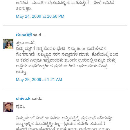
ಅನಿಸಿದೆ.. ಮುಂದಿನ ಲೇಖನದಲ್ಲಿ ಸುಧಾರಿಸುತ್ತೇನೆ... ಹೀಗೆ ಅನಿಸಿಕೆ
ತಿಳಿಸುತ್ತಿರಿ.
May 24, 2009 at 10:58 PM
ರೂpaश्री
said...
ಪ್ರಭು ಅವರೆ,
ನಿಮ್ಮ ಬ್ಲಾಗಿಗೆ ನನ್ನ ಮೊದಲ ಭೇಟಿ. ನಿಮ್ಮ ತour ಮನೆ ಲೇಖನ
ಸೊಗಸಾಗಿದೆ!! ನಿಮ್ಮಿಬ್ಬರ ಸರಸ ಸಲ್ಲಾಪಗಳ ಮಾತು, ಕೊನೆಯಲ್ಲಿ ಬಂದ
ಆ ಕವನ ಎಲ್ಲವೂ ಇಷ್ಟವಾಯಿತು:)ಒಂದೇ ಊರಿನಲ್ಲಿ ಅಮ್ಮನ ಮತ್ತು
ಅತ್ತೆಯ ಮನೆಯಿದ್ದರಿಂದ ನನಗೆ ಈ ರೀತಿ ಅನುಭವಗಳು ಮಿಸ್ಸ್
ಆಯ್ತು..
May 25, 2009 at 1:21 AM
shivu.k
said...
ಪ್ರಭು,
ನಿಮ್ಮ ಮೇಲೆ ಕೇಸ್ ಹಾಕಬೇಕು ಅನ್ನಿಸುತ್ತಿದ್ದೆ. ನನ್ನ ಮನೆ ಕತೆಯನ್ನೇ
ಕದ್ದು ಇಲ್ಲಿ ಬರೆದುಬಿಟ್ಟಿದ್ದೀರಲ್ಲ....[ಭಯಪಡಬೇಡಿ..ತಮಾಷೆಗೆ
ಹೇಳಿದೆ.]ನೀವು ಹೇಳಿದಂತೆ ನನ್ನಾಕೆ ತವರು ಮನೆಯಿಂದ ಬರುತ್ತಾ