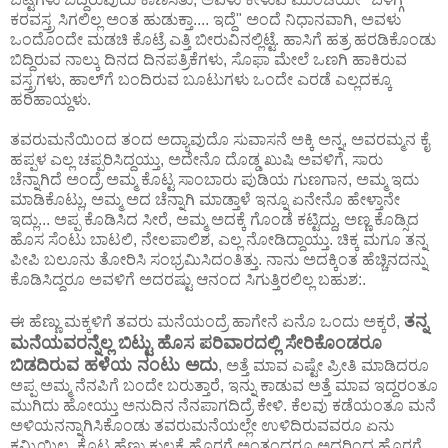
ಕರವಸ್ತ್ರ ಸಿಗಲಿಲ್ಲ ಅಂತ ಹುಡುಕ್ತಾ.... ಇದ್ದೆ" ಅಂದೆ ನಿಧಾನವಾಗಿ, ಅವಳು
ಒಂದೊಂದೇ ಮಡಚಿ ಕೊಟ್ರೆ ಎತ್ತಿ ಬೀರುವಿನಲ್ಲಿಟ್ಟೆ. ಹಾಸಿಗೆ ಹತ್ರ ಹರಡಿಕೊಂಡು
ಬಿದ್ದಿರುವ ನಾಲ್ಕು ದಿನದ ದಿನಪತ್ರಿಕೆಗಳು, ಸೊಫಾ ಮೇಲೆ ಒಣಗಿ ಹಾಕಿರುವ
ವಸ್ತ್ರಗಳು, ಹಾಲ್‌ಗೆ ಬಂದಿರುವ ಬೂಟುಗಳು ಒಂದೇ ಎರಡೆ ಎಲ್ಲದಕ್ಕೂ
ಹರಿಹಾಯ್ದಳು.
ತವರುಮನೆಯಿಂದ ತಂದ ಅದ್ಯಾವುದೊ ಸುವಾಸನೆ ಅಕ್ಕಿ ಅನ್ನ, ಅವರಮ್ಮನ ಕೈ
ಹಪ್ಪಳ ಎಲ್ಲ ಚಪ್ಪರಿಸಿದ್ದಯ್ತು, ಅದೇನೊ ದೊಡ್ಡ ಖುಷಿ ಅವಳಿಗೆ, ಸಾರು
ಚೆನ್ನಾಗಿದೆ ಅಂದ್ರೆ ಅಮ್ಮ ಕೊಟ್ಟ ಸಾಂಬಾರು ಪುಡಿಯ ಗುಣಗಾನ, ಅಮ್ಮ ಇದು
ಮಾಡಿಕೊಟ್ಲು, ಅಮ್ಮ ಅದ ಚೆನ್ನಾಗಿ ಮಾಡ್ತಾಳೆ ಇನ್ನೂ ಏನೇನೊ ಹೇಳ್ತಾನೇ
ಇದ್ಲು... ಅಪ್ಪ ಕೊಡಿಸಿದ ಸೀರೆ, ಅಮ್ಮ ಅದಕ್ಕೆ ಗೊಂಡೆ ಕಟ್ಟಿದ್ದು, ಅಣ್ಣ ಕೊಡ್ಸಿದ
ಹೊಸ ಸೆಂಟು ಬಾಟಲಿ, ನೇಲಪಾಲಿಶ, ಎಲ್ಲ ನೋಡಿದ್ದಾಯ್ತು. ಚಿಕ್ಕ ಮಗೂ ತನ್ನ
ಪೀಪಿ ಬಲೂನು ತೋರಿಸಿ ಸಂಭ್ರಮಿಸಿದಂತಿತ್ತು. ನಾನು ಅದಕ್ಕಿಂತ ಹೆಚ್ಚಿನದನ್ನು
ಕೊಡಿಸಿದ್ದರೂ ಅವಳಿಗೆ ಅದರಷ್ಟು ಆನಂದ ಸಿಗುತ್ತಿರಲಿಲ್ಲ ಬಹುಶ:.
ತನ್ನ
ಈ ಹೆಣ್ಣು ಮಕ್ಕಳಿಗೆ ತವರು ಮನೆಯಂದ್ರೆ ಹಾಗೇನೆ ಏನೊ ಒಂದು ಅಕ್ಕರೆ,
ಮನೆಯವರನ್ನೆಲ್ಲ ಬಿಟ್ಟು ಹೊಸ ಪರಿವಾರದಲ್ಲಿ ಸೇರಿಕೊಂಡರೂ
ಬಿಡದಿರುವ ಹಳೆಯ ನಂಟು ಅದು
, ಅತ್ತೆ ಮಾವ ಎಷ್ಟೇ ಪ್ರೀತಿ ಮಾಡಿದರೂ
ಅಪ್ಪ ಅಮ್ಮ ನೆನಪಿಗೆ ಬಂದೇ ಬರುತ್ತಾರೆ, ಇನ್ನು ಕಾಡುವ ಅತ್ತೆ ಮಾವ ಇದ್ದರಂತೂ
ಮುಗಿದು ಹೋಯ್ತು ಅನುದಿನ ನೆನಪಾಗದಿದ್ರೆ ಕೇಳಿ. ಕೆಲವು ಕಡೆಯಂತೂ ಮನೆ
ಅಳಿಯನನ್ನಾಗಿಸಿಕೊಂಡು ತವರುಮನೆಯಲ್ಲೇ ಉಳಿದಿರುವವರೂ ಏನು
ಕಮ್ಮಿಯಿಲ್ಲ. ಕೊಟ್ಟ ಹೆಣ್ಣು ಕುಲಕ್ಕೆ ಹೊರಗೆ ಅಂತಂದರೂ ಅದರಿಂದ ಹೊರಗೆ