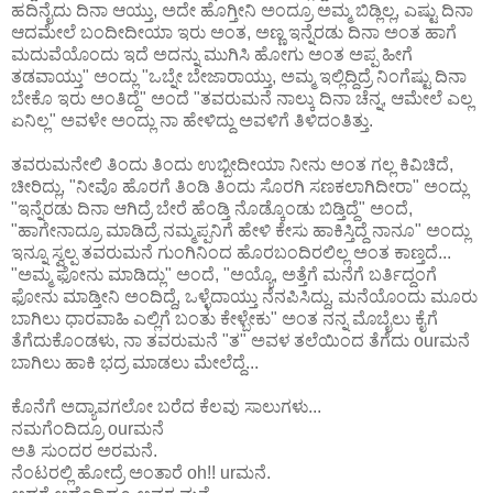
ಹದಿನೈದು ದಿನಾ ಆಯ್ತು, ಅದೇ ಹೊಗ್ತೀನಿ ಅಂದ್ರೂ ಅಮ್ಮ ಬಿಡ್ಲಿಲ್ಲ, ಎಷ್ಟು ದಿನಾ
ಆದಮೇಲೆ ಬಂದೀದೀಯಾ ಇರು ಅಂತ, ಅಣ್ಣ ಇನ್ನೆರಡು ದಿನಾ ಅಂತ ಹಾಗೆ
ಮದುವೆಯೊಂದು ಇದೆ ಅದನ್ನು ಮುಗಿಸಿ ಹೋಗು ಅಂತ ಅಪ್ಪ ಹೀಗೆ
ತಡವಾಯ್ತು" ಅಂದ್ಲು "ಒಬ್ನೇ ಬೇಜಾರಾಯ್ತು, ಅಮ್ಮ ಇಲ್ಲಿದ್ದಿದ್ರೆ ನಿಂಗೆಷ್ಟು ದಿನಾ
ಬೇಕೊ ಇರು ಅಂತಿದ್ದೆ" ಅಂದೆ "ತವರುಮನೆ ನಾಲ್ಕು ದಿನಾ ಚೆನ್ನ, ಆಮೇಲೆ ಎಲ್ಲ
ಏನಿಲ್ಲ" ಅವಳೇ ಅಂದ್ಲು ನಾ ಹೇಳಿದ್ದು ಅವಳಿಗೆ ತಿಳಿದಂತಿತ್ತು.
ತವರುಮನೇಲಿ ತಿಂದು ತಿಂದು ಉಬ್ಬೀದೀಯಾ ನೀನು ಅಂತ ಗಲ್ಲ ಕಿವಿಚಿದೆ,
ಚೀರಿದ್ಲು, "ನೀವೊ ಹೊರಗೆ ತಿಂಡಿ ತಿಂದು ಸೊರಗಿ ಸಣಕಲಾಗಿದೀರಾ" ಅಂದ್ಲು
"ಇನ್ನೆರಡು ದಿನಾ ಆಗಿದ್ರೆ ಬೇರೆ ಹೆಂಡ್ತಿ ನೊಡ್ಕೊಂಡು ಬಿಡ್ತಿದ್ದೆ" ಅಂದೆ,
"ಹಾಗೇನಾದ್ರೂ ಮಾಡಿದ್ರೆ ನಮ್ಮಪ್ಪನಿಗೆ ಹೇಳಿ ಕೇಸು ಹಾಕಿಸ್ತಿದ್ದೆ ನಾನೂ" ಅಂದ್ಲು
ಇನ್ನೂ ಸ್ವಲ್ಪ ತವರುಮನೆ ಗುಂಗಿನಿಂದ ಹೊರಬಂದಿರಲಿಲ್ಲ ಅಂತ ಕಾಣ್ತದೆ...
"ಅಮ್ಮ ಫೋನು ಮಾಡಿದ್ಲು" ಅಂದೆ, "ಅಯ್ಯೊ, ಅತ್ತೆಗೆ ಮನೆಗೆ ಬರ್ತಿದ್ದಂಗೆ
ಫೋನು ಮಾಡ್ತೀನಿ ಅಂದಿದ್ದೆ, ಒಳ್ಳೆದಾಯ್ತು ನೆನಪಿಸಿದ್ದು, ಮನೆಯೊಂದು ಮೂರು
ಬಾಗಿಲು ಧಾರವಾಹಿ ಎಲ್ಲಿಗೆ ಬಂತು ಕೇಳ್ಬೇಕು" ಅಂತ ನನ್ನ ಮೊಬೈಲು ಕೈಗೆ
ತೆಗೆದುಕೊಂಡಳು, ನಾ ತವರುಮನೆ "ತ" ಅವಳ ತಲೆಯಿಂದ ತೆಗೆದು ourಮನೆ
ಬಾಗಿಲು ಹಾಕಿ ಭದ್ರ ಮಾಡಲು ಮೇಲೆದ್ದೆ...
ಕೊನೆಗೆ ಅದ್ಯಾವಗಲೋ ಬರೆದ ಕೆಲವು ಸಾಲುಗಳು...
ನಮಗೆಂದಿದ್ರೂ ourಮನೆ
ಅತಿ ಸುಂದರ ಅರಮನೆ.
ನೆಂಟರಲ್ಲಿ ಹೋದ್ರೆ ಅಂತಾರೆ oh!! urಮನೆ.