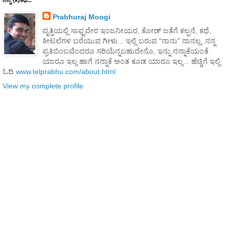
ನನ್ನ (k)ಕಥೆ...
Prabhuraj Moogi
ವೃತ್ತಿಯಲ್ಲಿ ಸಾಫ್ಟವೇರ ಇಂಜನೀಯರ, ಕೋಡ್ ಜತೆಗೆ ಕಲ್ಪನೆ, ಕಥೆ,
ಕೀಟಲೆಗಳ ಬರೆಯುವ ಗೀಳು... ಇಲ್ಲಿ ಬರುವ "ನಾನು" ನಾನಲ್ಲ, ನನ್ನ
ಪ್ರತಿಬಿಂಬವೆಂದರೂ ಸರಿಯೆನ್ನಬಹುದೇನೊ, ಇನ್ನು ನನ್ನಾಕೆಯಂತೆ
ಯಾರೂ ಇಲ್ಲ ಹಾಗೆ ನನ್ನಾಕೆ ಅಂತ ಕೂಡ ಯಾರೂ ಇಲ್ಲ... ಹೆಚ್ಚಿಗೆ ಇಲ್ಲಿ
ಓದಿ
www.telprabhu.com/about.html
View my complete profile