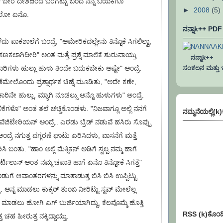
 ಬೇರೆ ದೇಶದಿಂದ ಬರಗೆಟ್ಟು ಬಂದ ನನ್ನ ಬಯಕೆಗೂ
►
2008
(5)
ತಲೋ ಏನೊ.
ನನ್ನಾk++ PD
ೆದು ಪಾಕಶಾಲೆಗೆ ಬಂದ್ರೆ, "ಅಮೇರಿಕದಲ್ಲೇನು ತಿನ್ನೊಕೆ ಸಿಗಲಿಲ್ವಾ,
ಕಲಾಗಿದೀರಿ" ಅಂತ ಮತ್ತೆ ಪ್ರಶ್ನೆ ಮಾಲಿಕೆ ಶುರುವಾಯ್ತು.
ನನ್ನಾk++ ಐ
ಸಂಕಲನ ಮತ್ತು ಇನ್
ಾಹಾರಿಗಳು ಹುಲ್ಲು ಹುಳು ತಿಂದೇ ಬದುಕಬೇಕು ಅಷ್ಟೇ" ಅಂದ್ರೆ.
ಣೆಮೇಲೊಂದು ಪ್ರಶ್ನಾರ್ಥಕ ಚಿಹ್ನೆ ಮೂಡಿತು, "ಅದೇ ಕಣೇ,
ಾರಿನೇ ಹುಲ್ಲು, ಮ್ಯಾಗಿ ನೂಡಲ್ಸು ಅನ್ನೊ ಹುಳುಗಳು" ಅಂದ್ರೆ.
ಕೆಗಳೊ" ಅಂತ ತಲೆ ಚಚ್ಚಿಕೊಂಡಳು. "ನಿಜವಾಗ್ಲೂ ಅಲ್ಲಿ ನನಗೆ
ನಮ್ಮನೆಯಲ್ಲಿ(k
, ವೆಜಿಟೇರಿಯನ್ ಅಂದ್ರೆ.. ಎರಡು ಬ್ರೆಡ್ ನಡುವೆ ಹಸಿರು ಸೊಪ್ಪು
ಂದ್ರೆ ನಗುತ್ತ ವಗ್ಗರಣೆ ಘಾಟು ಏರಿಸಿದಳು, ವಾಸನೆಗೆ ಮತ್ತೆ
ಸಿ ಬಂತು. "ಹಾಂ ಅಲ್ಲಿ ಮೆಕ್ಸಿಕನ್ ಅಡಿಗೆ ಸ್ವಲ್ಪ ನಮ್ಮ ಹಾಗೆ
ರ್ಟಿಲಾಸ್ ಅಂತ ನಮ್ಮ ಚಪಾತಿ ಹಾಗೆ ಏನೊ ತಿನ್ನೋಕೆ ಸಿಗತ್ತೆ"
ಡುಗೆ ಆವಾಂತರಗಳನ್ನು ಮಾತಾಡುತ್ತ ಬಿಸಿ ಬಿಸಿ ಉಪ್ಪಿಟ್ಟು
. ಅನ್ನ ಮಾಡಲು ಕುಕ್ಕರ್ ತುಂಬ ನೀರಿಟ್ಟು ಸ್ಟವ್ ಮೇಲೆಲ್ಲ
ೇಟ್ ಮಾಡಲು ಹೋಗಿ ಎಗ್ ಬುರ್ಜಿಯಾಗಿದ್ದು, ಕೆಲವೊಮ್ಮೆ ಹೊತ್ತಿ
RSS (k)ಕೊಂಡ
ತ್ತ ಚಹ ಹೀರುತ್ತ ನಕ್ಕಿದ್ದಾಯ್ತು.