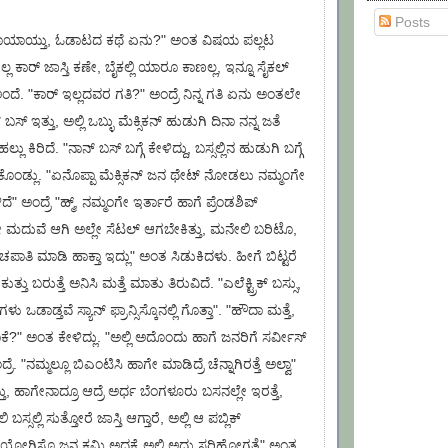
Posts
ಯಾಯಾಯ್ತು, ಓಡಾಟದ ಕಥೆ ಏನು?" ಅಂತ ವಿಷಯ ಪಲ್ಲಟ
್ಲ ಕಾರ್‍ ಜಾಸ್ತಿ ಕಣೇ, ಬೈಕಲ್ಲಿ ಯಾರೂ ಕಾಣಲ್ಲ, ಇನ್ನೂ ಸೈಕಲ್
ದೆ. "ಕಾರ್ ಇಲ್ಲದವರ ಗತಿ?" ಅಂದ್ರೆ ನಿನ್ನ ಗತಿ ಏನು ಅಂತಲೇ
ಲಿಕ್ ಬಸ್ ಇತ್ತು, ಅಲ್ಲಿ ಒಬ್ಳು ಮೆಕ್ಸಿಕನ್ ಹುಡುಗಿ ದಿನಾ ನನ್ನ ಜತೆ
ಲು ಕಿರಿದೆ. "ನಾನ್ ಬಸ್ ಬಗ್ಗೆ ಕೇಳಿದ್ದು, ಬಸ್ಸಲ್ಲಿನ ಹುಡುಗಿ ಬಗ್ಗೆ
ಕೊಂಡ್ಲು. "ಏನೊಪ್ಪಾ ಮೆಕ್ಸಿಕನ್ ಜನ ಥೇಟ್ ನೋಡಲು ನಮ್ಮಂಗೇ
ದೆ" ಅಂದ್ರೆ "ಹ್ಮ್, ನಮ್ಮಂಗೇ ಇರ್ತಾರೆ ಹಾಗೆ ಪ್ರೆಂಡಶಿಪ್
 ಮದುವೆ ಆಗಿ ಅಲ್ಲೇ ಸೆಟಲ್ ಆಗಬೇಕಿತ್ತು, ಮನೇಲಿ ಬರಿಟೊ,
ಚಪಾತಿ ಮಾಡಿ ಹಾಕ್ತಾ ಇದ್ಲು" ಅಂತ ಸಿಡುಕಿದಳು. ಹೀಗೆ ಬಿಟ್ಟರೆ
ತ್ತು ಬರುತ್ತೆ ಅನಿಸಿ ಮತ್ತೆ ಮಾತು ತಿರುವಿದೆ. "ಎಲೆಕ್ಟ್ರಿಕ್ ಬಸ್ಸು,
 ಒಡಾಡ್ತವೆ ಸ್ಯಾನ್ ಫ್ರಾನ್ಸಿಸ್ಕೊನಲ್ಲಿ ಗೊತ್ತಾ". "ಹೌದಾ ಮತ್ತೆ,
ಯಾಕೆ?" ಅಂತ ಕೇಳಿದ್ಲು. "ಅಲ್ಲಿ ಅದೊಂದು ಹಾಗೆ ಜನರಿಗೆ ಸರ್ವೀಸ್
ೆ. "ನಮ್ಮಲ್ಲೂ ಬಿಎಂಟಿಸಿ ಹಾಗೇ ಮಾಡಿದ್ರೆ ಚೆನ್ನಾಗಿರತ್ತೆ ಅಲ್ವಾ"
ು, ಹಾಗೇನಾದ್ರೂ ಆದ್ರೆ ಅರ್ಧ ಬೆಂಗಳೂರು ಬಸನಲ್ಲೇ ಇರತ್ತೆ,
 ಬಸ್ಸಲ್ಲಿ ಸುತ್ತೋರೆ ಜಾಸ್ತಿ ಆಗ್ತಾರೆ, ಅಲ್ಲಿ ಆ ಪಬ್ಲಿಕ್
ಯೋಗಿಸೊ ಜನ ಕಮ್ಮಿ ಅದಕ್ಕೆ ಅಲ್ಲಿ ಅದು ಸರಿಹೋಗತ್ತೆ" ಅಂತ