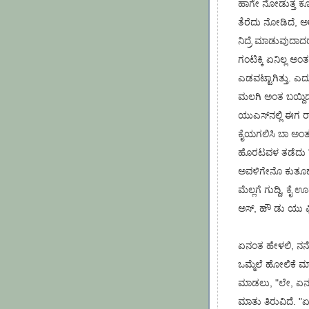
ಹಾಗೇ ನೋಡುತ್ತ ಕೂತ
ತೆರೆದು ನೋಡಿದೆ, ಅರೇ
ನಿದ್ರೆ ಮಾಡುವುದಾದರ
ಗಂಟಿಕ್ಕಿ ಏನಿಲ್ಲ ಅಂತ
ಎಡವಟ್ಟಾಗಿತ್ತು. ಎದ್
ಮಲಗಿ ಅಂತ ಬಯ್ದಿದ್ದು
ಯುಎಸ್‌ನಲ್ಲಿ ಈಗ 
ಕೈಯಗಲಿಸಿ ಬಾ ಅಂತ ಕ
ಹೊರಟವಳ ತಡೆದು "ಯು
ಅವಳಿಗೇನೊ ಕುತೂಹಲ ಇ
ಮೆಲ್ಲಗೆ ಗುದ್ದಿ, ಕೈ
ಅಸ್, ಹೌ ಡು ಯು ಫ
ಏನಂತ ಹೇಳಲಿ, ನನ್
ಒಮ್ಮೆಲೆ ಹೋಲಿಕೆ 
ಮಾಡಲು, "ಲೇ, ಏನು ವ
ಮಾತು ತಿರುವಿದೆ. "ಏನೊ