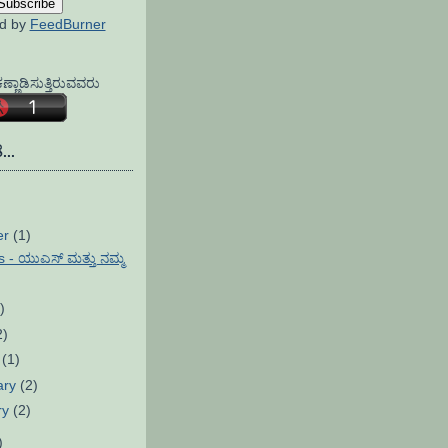
ed by
FeedBurner
್ಣಾಡಿಸುತ್ತಿರುವವರು
...
er
(1)
 - ಯುಎಸ್ ಮತ್ತು ನಮ್ಮ
)
2)
h
(1)
ary
(2)
ry
(2)
)