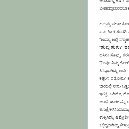
ಅಂತಾರಲ್ಲ ಹಾಗೇ ಈ
ಬೇಡವೆನ್ನಬಾರದಂ
ಹಲ್ಲುಜ್ಜಿ, ಮುಖ ತೊಳ
ಏನು ಹೀಗೆ ಸೊರಗಿ ಸಣ
"ಅಯ್ಯೊ ಅಲ್ಲಿ ಸಸ್ಯ
"ಹುಲ್ಲು ಹುಳು?" ಹ
ಹಸಿರು ಸೊಪ್ಪು, ತರಕ
"ನೀವೊ ನಿಮ್ಮ ಹೋಲಿ
ತಿನ್ನೊಕಾಗಿದ್ದು ಅದೇ
ಕತ್ತರಿಸಿ ಇಡೋರು" ಅ
ಬಾಯಲ್ಲಿ ನೀರು ಒತ್ತರಿ
ಇರತ್ತೆ, ಬರಿಟೊ, ಟೊ
ಅಂದೆ. ಹಾಗೇ ನನ್ನ ಅ
ಹೊಟ್ಟೆಗಿಳಿಸಿಯಾಯ್ತು
ಉಕ್ಕಿಸಿದ್ದು, ಆಮ್ಲ
ಕಲ್ಲಿದ್ದಲಾಗಿದ್ದು ಕೇಳು