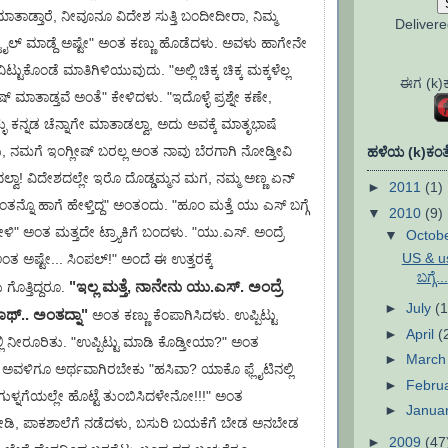
ಾತಾಡ್ತಾರೆ, ನೀವೂನೂ ವಿದೇಶ ಸುತ್ತಿ ಬಂದೀದೀರಾ, ನಿಮ್ಮ
Deliver
ಪ್ ಸ್ಟೈಲ್ ಮಾಡ್ದೆ ಅಷ್ಟೇ" ಅಂತ ಕಣ್ಣು ಹೊಡೆದಳು. ಅವಳು ಹಾಗೇನೇ
ಧವಿಟ್ಟುಕೊಂಡೆ ಮಾತಿಗಿಳಿಯುವುದು. "ಅಲ್ಲಿ ಚಿಕ್ಕ ಚಿಕ್ಕ ಮಕ್ಕಳೆಲ್ಲ
ಈಗ (k)ಕಣ
ೀಷ್ ಮಾತಾಡ್ತವೆ ಅಂತೆ" ಕೇಳಿದಳು. "ಇದೊಳ್ಳೆ ಪ್ರಶ್ನೇ ಕಣೇ,
ಕ್ಳು ಕನ್ನಡ ಚೆನ್ನಾಗೇ ಮಾತಾಡಲ್ವಾ, ಅದು ಅವಕ್ಕೆ ಮಾತೃಭಾಷೆ
 ನಮಗೆ ಇಂಗ್ಲೀಷ್ ಬರಲ್ಲ ಅಂತ ನಾವು ಬೆರಗಾಗಿ ನೋಡ್ತೀವಿ
ಹಳೆಯ (k)ಕಂತೆ
ೌದಲ್ವಾ! ವಿದೇಶದಲ್ಲೇ ಇರೊ ದೊಡ್ಡಮ್ಮನ ಮಗ, ನಮ್ಮ ಅಣ್ಣ ಏನ್
►
2011
(1)
ಂತನ್ನೊ ಹಾಗೆ ಹೇಳ್ತಿದ್ದ" ಅಂತಂದು. "ಹೂಂ ಮತ್ತೆ ಯು ಎಸ್ ಬಗ್ಗೆ
▼
2010
(9)
ಹೇಳಿ" ಅಂತ ಮತ್ತದೇ ಟ್ರ್ಯಾಕಿಗೆ ಬಂದಳು. "ಯು.ಎಸ್. ಅಂದ್ರೆ
▼
Octob
US & us
ಅಂತ ಅಷ್ಟೇ... ಸಿಂಪಲ್!" ಅಂದೆ ಈ ಉತ್ತರಕ್ಕೆ
ಬಗ್ಗೆ...
"ಇಲ್ಲ ಮತ್ತೆ, ನಾನೇನು ಯು.ಎಸ್. ಅಂದ್ರೆ
 ಗೊತ್ತಿದ್ದರೂ.
►
July
(1
ಬಾಥ್.. ಅಂತದ್ನಾ"
ಅಂತ ಕಣ್ಣು ಕೆಂಪಾಗಿಸಿದಳು. ಉಪ್ಪಿಟ್ಟು
►
April
(
ಲಿ ನೀರೂರಿತು. "ಉಪ್ಪಿಟ್ಟು ಮಾಡಿ ಕೊಡ್ತೀಯಾ?" ಅಂತ
►
Marc
ೆ, ಅವಳಿಗೂ ಅರ್ಥವಾಗಿರಬೇಕು "ಹಸಿವಾ? ಯಾಕೊ ಫ್ಲೈಟಿನಲ್ಲಿ
►
Febru
ುಳ್ನಗೆಯಲ್ಲೇ ಹೊಟ್ಟೆ ತುಂಬಿಸಿದಳೇನೋ!!!" ಅಂತ
►
Janua
ಿ, ಪಾಕಶಾಲೆಗೆ ನಡೆದಳು, ಬಸುರಿ ಬಯಕೆಗೆ ಬೇಡ ಅನಬೇಡ
►
2009
(47