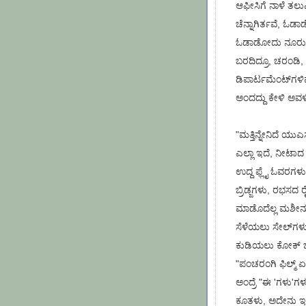
ಆಫೀಸಿಗೆ ನಾಳೆ ತಲು
ಚೆನ್ನಾಗಿರ್ತವೆ, ಓಡಾ
ಓಡಾಡೋದು ನೂರು, ಮ
ಬರದಿದ್ರೂ, ಚರಂಡಿ
ಡಿಪಾರ್ಟಮೆಂಟ್‌ಗಳಿವೆ.
ಅಂದದ್ದು ಕೇಳಿ ಅವಳ
"ಮತ್ತಿನ್ನೇನಿದೆ ಯುಎಸ
ಎಲ್ಲಾ ಇದೆ, ನೀಟಾದ
ಉದ್ದ ಫ್ಲೈ ಓವರಗಳು
ಬ್ರಿಡ್ಜಗಳು, ರಭಸದ ರೈ
ಮಾಡೊದೆಲ್ಲ ಮಶೀನುಗ
ಸೆಳೆಯಲು ಸೇಲ್‌ಗಳ
ಕುಡಿಯಲು ಕೋಕ್ ಬಿಯರ
"ಪಂಚರಂಗಿ ಫಿಲ್ಮ್ 
ಅಂದ್ರೆ "ಈ 'ಗಳು'ಗ
ಕೂತಳು, ಅದೇನು ಇದ