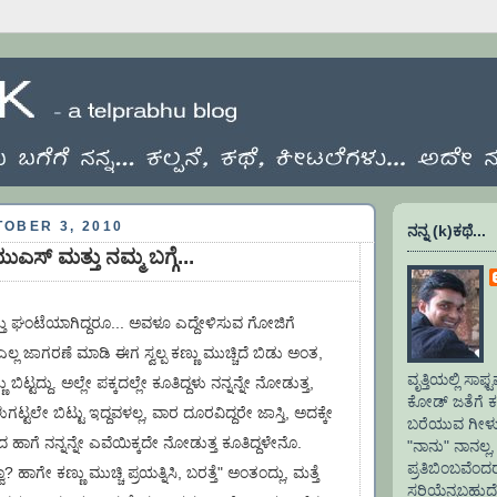
OBER 3, 2010
ನನ್ನ (k)ಕಥೆ...
ಎಸ್ ಮತ್ತು ನಮ್ಮ ಬಗ್ಗೆ...
ತ್ತು ಘಂಟೆಯಾಗಿದ್ದರೂ... ಅವಳೂ ಎದ್ದೇಳಿಸುವ ಗೋಜಿಗೆ
 ಎಲ್ಲ ಜಾಗರಣೆ ಮಾಡಿ ಈಗ ಸ್ವಲ್ಪ ಕಣ್ಣು ಮುಚ್ಚಿದೆ ಬಿಡು ಅಂತ,
ವೃತ್ತಿಯಲ್ಲಿ ಸ
 ಬಿಟ್ಟದ್ದು. ಅಲ್ಲೇ ಪಕ್ಕದಲ್ಲೇ ಕೂತಿದ್ದಳು ನನ್ನನ್ನೇ ನೋಡುತ್ತ,
ಕೋಡ್ ಜತೆಗೆ ಕಲ
ುಗಟ್ಟಲೇ ಬಿಟ್ಟು ಇದ್ದವಳಲ್ಲ, ವಾರ ದೂರವಿದ್ದರೇ ಜಾಸ್ತಿ, ಅದಕ್ಕೇ
ಬರೆಯುವ ಗೀಳು.
ಗೆ ನನ್ನನ್ನೇ ಎವೆಯಿಕ್ಕದೇ ನೋಡುತ್ತ ಕೂತಿದ್ದಳೇನೊ.
"ನಾನು" ನಾನಲ್ಲ, 
ಪ್ರತಿಬಿಂಬವೆಂ
ಾ? ಹಾಗೇ ಕಣ್ಣು ಮುಚ್ಚಿ ಪ್ರಯತ್ನಿಸಿ, ಬರತ್ತೆ" ಅಂತಂದ್ಲು, ಮತ್ತೆ
ಸರಿಯೆನ್ನಬಹುದ