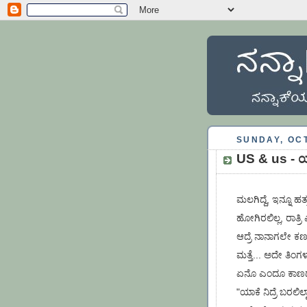
SUNDAY, OCT
US & us - ಯು
ಮಲಗಿದ್ದೆ, ಇನ್ನೂ ಹ
ಹೋಗಿರಲಿಲ್ಲ, ರಾತ್ರಿ
ಆದ್ರೆ ನಾನಾಗಲೇ ಕಣ್ಣು
ಮತ್ತೆ... ಅದೇ ತಿಂಗಳ
ಏನೊ ಎಂದೂ ಕಾಣದ ಹಾ
"ಯಾಕೆ ನಿದ್ರೆ ಬರಲಿಲ್ವ