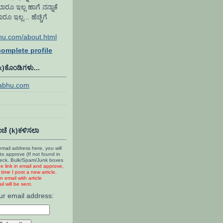
ಾರೂ ಇಲ್ಲ ಹಾಗೆ ನನ್ನಾಕೆ
ಇಲ್ಲ... ಹೆಚ್ಚಿಗೆ
hu.com/about.html
omplete profile
(k)ಕೊಂಡಿಗಳು...
rabhu.com
ಚೆ (k)ಕಳಿಸಲಾ
mail address here, you will
to approve (If not found in
heck, Bulk/Spam/Junk boxes
he link in email and approve,
time I post a new article,
n email with article
l will be sent.
ur email address: