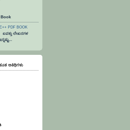
F Book
ವತ್ತು ಲೇಖನಗಳ
ನಷ್ಟು...
)ಕೂತ ಅತಿಥಿಗಳು
ಿ