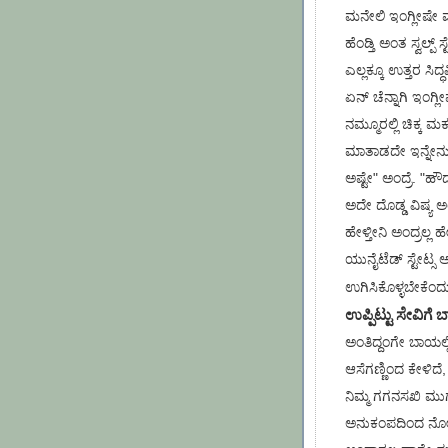
ಮನೇಲಿ ಇಂಗ್ಲೀಷೇ ಮ
ಹೆಂಡ್ತಿ ಅಂತ ಸ್ವಲ್
ಎಲ್ಲಕ್ಕೂ ಉತ್ತರ ಸಿದ್
ಏನ್ ಚೆನ್ನಾಗಿ ಇಂಗ್ಲ
ನಮ್ಮೂರಲ್ಲಿ ಚಿಕ್ಕ ಮ
ಮಾತಾಡದೇ ಇನ್ನೇನು,
ಅಷ್ಟೇ" ಅಂದ್ರೆ. "ಹ
ಅದೇ ದೊಡ್ಡ ವಿಷ್ಯ ಅ
ಹೇಳ್ತೀನಿ ಅಂದ್ರಲ್ಲ 
ಯುನೈಟೆಡ್ ಸ್ಟೇಟ್ಸ 
ಉಗಿಸಿಕೊಳ್ಳಬೇಕೆಂದು
ಉಪ್ಪಿಟ್ಟು ಸೇವಿಗೆ 
ಅಂತಿದ್ದಂಗೇ ಬಾಯಲ್
ಆಸೆಗಣ್ಣಿಂದ ಕೇಳಿದ
ನಿಮ್ಮ ಗಗನಸಖಿ ಮುಗ
ಅನುಕಂಪದಿಂದ ನೋಡ