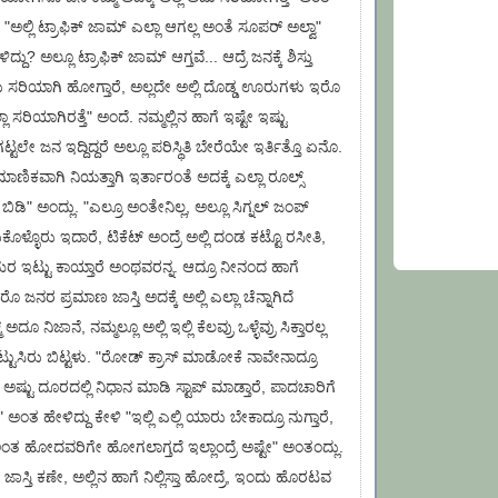
 "ಅಲ್ಲಿ ಟ್ರಾಫಿಕ್ ಜಾಮ್ ಎಲ್ಲಾ ಆಗಲ್ಲ ಅಂತೆ ಸೂಪರ್ ಅಲ್ವಾ"
್ದು? ಅಲ್ಲೂ ಟ್ರಾಫಿಕ್ ಜಾಮ್ ಆಗ್ತವೆ... ಆದ್ರೆ ಜನಕ್ಕೆ ಶಿಸ್ತು
ಂತು ಸರಿಯಾಗಿ ಹೋಗ್ತಾರೆ, ಅಲ್ಲದೇ ಅಲ್ಲಿ ದೊಡ್ಡ ಊರುಗಳು ಇರೊ
ಲಾ ಸರಿಯಾಗಿರತ್ತೆ" ಅಂದೆ. ನಮ್ಮಲ್ಲಿನ ಹಾಗೆ ಇಷ್ಟೇ ಇಷ್ಟು
ಲೇ ಜನ ಇದ್ದಿದ್ದರೆ ಅಲ್ಲೂ ಪರಿಸ್ಥಿತಿ ಬೇರೆಯೇ ಇರ್ತಿತ್ತೊ ಏನೊ.
ರಾಮಾಣಿಕವಾಗಿ ನಿಯತ್ತಾಗಿ ಇರ್ತಾರಂತೆ ಅದಕ್ಕೆ ಎಲ್ಲಾ ರೂಲ್ಸ್
 ಬಿಡಿ" ಅಂದ್ಲು. "ಎಲ್ರೂ ಅಂತೇನಿಲ್ಲ, ಅಲ್ಲೂ ಸಿಗ್ನಲ್ ಜಂಪ್
ಕೊಳ್ಳೊರು ಇದಾರೆ, ಟಿಕೆಟ್ ಅಂದ್ರೆ ಅಲ್ಲಿ ದಂಡ ಕಟ್ಟೊ ರಸೀತಿ,
ಾಮೆರ ಇಟ್ಟು ಕಾಯ್ತಾರೆ ಅಂಥವರನ್ನ. ಆದ್ರೂ ನೀನಂದ ಹಾಗೆ
ರೊ ಜನರ ಪ್ರಮಾಣ ಜಾಸ್ತಿ ಅದಕ್ಕೆ ಅಲ್ಲಿ ಎಲ್ಲಾ ಚೆನ್ನಾಗಿದೆ
 ಅದೂ ನಿಜಾನೆ, ನಮ್ಮಲ್ಲೂ ಅಲ್ಲಿ ಇಲ್ಲಿ ಕೆಲವ್ರು ಒಳ್ಳೆವ್ರು ಸಿಕ್ತಾರಲ್ಲ
ಿಟ್ಟುಸಿರು ಬಿಟ್ಟಳು. "ರೋಡ್ ಕ್ರಾಸ್ ಮಾಡೋಕೆ ನಾವೇನಾದ್ರೂ
ರು ಅಷ್ಟು ದೂರದಲ್ಲಿ ನಿಧಾನ ಮಾಡಿ ಸ್ಟಾಪ್ ಮಾಡ್ತಾರೆ, ಪಾದಚಾರಿಗೆ
 ಅಂತ ಹೇಳಿದ್ದು ಕೇಳಿ "ಇಲ್ಲಿ ಎಲ್ಲಿ ಯಾರು ಬೇಕಾದ್ರೂ ನುಗ್ತಾರೆ,
ಅಂತ ಹೋದವರಿಗೇ ಹೋಗಲಾಗ್ತದೆ ಇಲ್ಲಾಂದ್ರೆ ಅಷ್ಟೇ" ಅಂತಂದ್ಲು.
ಜಾಸ್ತಿ ಕಣೇ, ಅಲ್ಲಿನ ಹಾಗೆ ನಿಲ್ಲಿಸ್ತಾ ಹೋದ್ರೆ, ಇಂದು ಹೊರಟವ