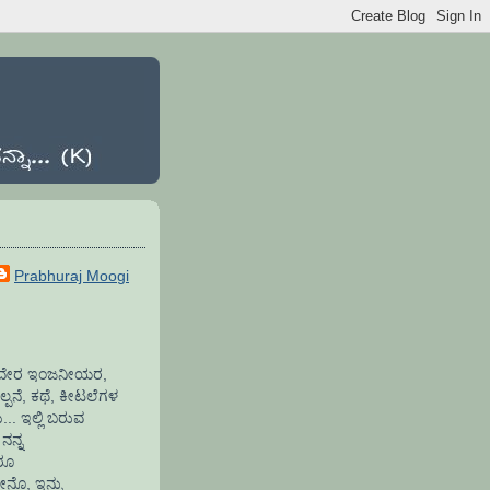
Prabhuraj Moogi
ಾಫ್ಟವೇರ ಇಂಜನೀಯರ,
್ಪನೆ, ಕಥೆ, ಕೀಟಲೆಗಳ
.. ಇಲ್ಲಿ ಬರುವ
ನನ್ನ
ದರೂ
ೇನೊ, ಇನ್ನು