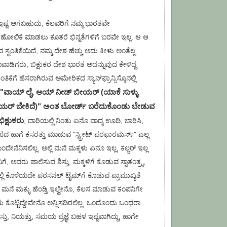
ಇಷ್ಟ ಆಗಬಹುದು, ಕೆಲವರಿಗೆ ನಮ್ಮ ಭಾರತವೇ
 ಹೋಲಿಕೆ ಮಾಡಲು ಕೂತರೆ ಭಿನ್ನತೆಗಳಿಗೆ ಬರವೇ ಇಲ್ಲ. ಆ ಆ
ಸ್ವಂತಿಕೆಯಿದೆ, ನಮ್ಮ ದೇಶ ಹೆಚ್ಚು ಅದು ಕೀಳು ಅಂತೆಲ್ಲ
ಡಿಗರು, ಬಿಕ್ಷುಕರ ದೇಶ ಭಾರತ ಅದನ್ನುವುದ ಕೇಳಿದ್ದ
ೀಮಂತಿಕೆಗೆ ಹೆಸರಾಗಿರುವ ಅಮೇರಿಕದ ಸ್ಯಾನ್‌ಫ್ರಾನ್ಸಿಸ್ಕೊನಲ್ಲಿ
"ವಾಯ್ ಲೈ, ಆಯ್ ನೀಡ್ ಬೀಯರ್ (ಯಾಕೆ ಸುಳ್ಳು
ೀಯರ್ ಬೇಕಿದೆ)" ಅಂತ ಬೋರ್ಡ್ ಬರೆದುಕೊಂಡು ಬೇಡುವ
ಿಕ್ಷುಕರು
, ದಾರಿಯಲ್ಲಿ ನಿಂತು ಏನೊ ವಾದ್ಯ ಊದಿ, ಬಾರಿಸಿ,
ಟದ ಹಾಗೆ ಕಸರತ್ತು ಮಾಡುವ "ಸ್ಟ್ರೀಟ್ ಪರಫಾರಮರ್ಸ್" ಎಲ್ಲ
ೆಂದೇನೆನಿಸಲಿಲ್ಲ. ಅಲ್ಲಿ ಮನೆ ಮಕ್ಕಳು ಏನೂ ಇಲ್ಲ, ಕಲ್ಚರ್ ಇಲ್ಲ
ೆ, ಅವರು ಪಾಲಿಸುವ ಶಿಸ್ತು, ಮಕ್ಕಳಿಗೆ ಕೊಡುವ ಸ್ವಾತಂತ್ರ್ಯ,
ಲ್ಲಿ ಕೊಳೆಯದೇ ಪರಸನಲ್ ಟೈಮ್‌ಗೆ ಕೊಡುವ ಪ್ರಾಮುಖ್ಯತೆ
ೆ ಮಕ್ಳು ಹೆಂಡ್ತಿ ಇಲ್ವೇನೊ, ಕೆಲಸ ಮಾಡುವ ಕಂಪನಿಗೇ
ದು ಕೊಟ್ಟಿದ್ದೇವೇನೊ ಅನ್ನಿಸದಿರಲಿಲ್ಲ. ಒಂದೊಂದು ಒಂಥರಾ
ಿಸ್ತು, ನಿಯತ್ತು, ಸಮಯ ಪ್ರಜ್ಞೆ ಬಹಳ ಇಷ್ಟವಾಗಿದ್ದು, ಹಾಗೇ