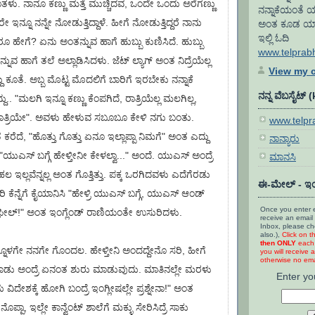
ಳು. ನಾನೂ ಕಣ್ಣು ಮತ್ತೆ ಮುಚ್ಚಿದವ, ಒಂದೇ ಒಂದು ಅರೆಗಣ್ಣು
ನನ್ನಾಕೆಯಂತೆ ಯ
 ಇನ್ನೂ ನನ್ನೇ ನೋಡುತ್ತಿದ್ದಾಳೆ. ಹೀಗೆ ನೋಡುತ್ತಿದ್ದರೆ ನಾನು
ಅಂತ ಕೂಡ ಯಾರೂ 
ಇಲ್ಲಿ ಓದಿ
ೂ ಹೇಗೆ? ಏನು ಅಂತನ್ನುವ ಹಾಗೆ ಹುಬ್ಬು ಕುಣಿಸಿದೆ. ಹುಬ್ಬು
www.telprab
ನ್ನುವ ಹಾಗೆ ತಲೆ ಅಲ್ಲಾಡಿಸಿದಳು. ಜೆಟ್ ಲ್ಯಾಗ್ ಅಂತ ನಿದ್ರೆಯೆಲ್ಲ
View my c
ದು ಕೂತೆ. ಅಬ್ಬ ಮೊಟ್ಟ ಮೊದಲಿಗೆ ಬಾರಿಗೆ ಇರಬೇಕು ನನ್ನಾಕೆ
ನನ್ನ ವೆಬಸೈಟ್ 
.. "ಮಲಗಿ ಇನ್ನೂ ಕಣ್ಣು ಕೆಂಪಗಿದೆ, ರಾತ್ರಿಯೆಲ್ಲ ಮಲಗಿಲ್ಲ,
ರಾತ್ರಿಯೇ". ಅವಳು ಹೇಳುವ ಸಬೂಬೂ ಕೇಳಿ ನಗು ಬಂತು.
www.telp
ರೆದೆ, "ಹೊತ್ತು ಗೊತ್ತು ಏನೂ ಇಲ್ಲಾಪ್ಪಾ ನಿಮಗೆ" ಅಂತ ಎದ್ದು
ನಾನ್ಯಾರು
ಎಸ್ ಬಗ್ಗೆ ಹೇಳ್ತೀನೀ ಕೇಳಲ್ವಾ..." ಅಂದೆ. ಯುಎಸ್ ಅಂದ್ರೆ
ಮಾನಸಿ
ಲ್ಲವೆನ್ನಲ್ಲ ಅಂತ ಗೊತ್ತಿತ್ತು. ಪಕ್ಕ ಒರಗಿದವಳು ಎದೆಗೆರಡು
ಈ-ಮೇಲ್ - ಇಂ
 ಊರಿ ಕೆನ್ನೆಗೆ ಕೈಯಾನಿಸಿ "ಹೇಳ್ರಿ ಯುಎಸ್ ಬಗ್ಗೆ, ಯುಎಸ್ ಆಂಡ್
Once you enter e
ೀಲ್!" ಅಂತ ಇಂಗ್ಲೆಂಡ್ ರಾಣಿಯಂತೇ ಉಸುರಿದಳು.
receive an email 
Inbox, please c
also.),
Click on t
then ONLY
each 
ನೊಳಗೇ ನನಗೇ ಗೊಂದಲ. ಹೇಳ್ತೀನಿ ಅಂದದ್ದೇನೊ ಸರಿ, ಹೀಗೆ
you will receive a
otherwise no emai
ಮಾಡು ಅಂದ್ರೆ ಏನಂತ ಶುರು ಮಾಡುವುದು. ಮಾತಿನಲ್ಲೇ ಮರಳು
Enter yo
ಿದೇಶಕ್ಕೆ ಹೋಗಿ ಬಂದ್ರೆ ಇಂಗ್ಲೀಷಲ್ಲೇ ಪ್ರಶ್ನೇನಾ!" ಅಂತ
ಪ್ಪಾ, ಇಲ್ಲೇ ಕಾನ್ವೆಂಟ್ ಶಾಲೆಗೆ ಮಕ್ಳು ಸೇರಿಸಿದ್ರೆ ಸಾಕು