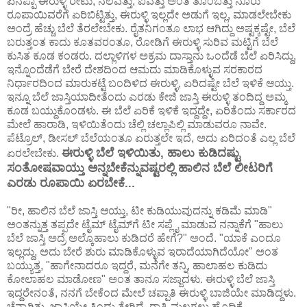
ಏನಪ್ಪಾ ಈರುಳ್ಳಿ ರೇಟು, ನಲವತ್ತು, ಐವತ್ತು ಅಂತ ತೊಂಬತ್ತು ನೂರು
ರೂಪಾಯಿವರೆಗೆ ಏರಿಬಿಟ್ಟಿತ್ತು, ಈರುಳ್ಳಿ ಇಲ್ಲದೇ ಅಡುಗೆ ಇಲ್ಲ, ಮಾಡಲೇಬೇಕು
ಅಂದ್ರೆ ಹೆಚ್ಚು ಬೆಲೆ ತೆರಲೇಬೇಕು. ರೈತನಿಗಂತೂ ಲಾಭ ಆಗಿದ್ದು ಅಷ್ಟಕ್ಕಷ್ಟೇ, ಬೆಲೆ
ಬರುತ್ತಂತ ಕಾದು ಕೂತವರಂತೂ, ರೋಡಿಗೆ ಈರುಳ್ಳಿ ಸುರಿವ ಮಟ್ಟಿಗೆ ಬೆಲೆ
ಕುಸಿತ ಕೂಡ ಕಂಡರು. ದಲ್ಲಾಳಿಗಳ ಅಕ್ರಮ ದಾಸ್ತಾನು ಒಂದೆಡೆ ಬೆಲೆ ಏರಿಸಿದ್ದು,
ಇನ್ನೊಂದೆಡೆಗೆ ಬೇರೆ ದೇಶದಿಂದ ಆಮದು ಮಾಡಿಕೊಳ್ಳುವ ಸರಕಾರದ
ನಿರ್ಧಾರದಿಂದ ಮಾರುಕಟ್ಟೆ ಬಂದಿಳಿದ ಈರುಳ್ಳಿ, ಏರಿದಷ್ಟೇ ಬೆಲೆ ಇಳಿಕೆ ಆಯ್ತು.
ಇನ್ನೂ ಬೆಲೆ ಜಾಸ್ತಿಯಾದೀತೆಂದು ಎರಡು ಕೇಜಿ ಜಾಸ್ತಿ ಈರುಳ್ಳಿ ತಂದಿದ್ದ ಅಮ್ಮ
ಕೂಡ ಬಯ್ದುಕೊಂಡಳು. ಈ ಬೆಲೆ ಏರಿಕೆ ಇಳಿಕೆ ಇದ್ದದ್ದೇ, ಏರಿತೆಂದು ಸರ್ಕಾರದ
ಮೇಲೆ ಹಾರಾಡಿ, ಇಳಿಯಿತೆಂದು ಚೆಲ್ಲಿ ಚಲ್ಲಾಪಿಲ್ಲಿ ಮಾಡುವರೂ ನಾವೇ.
ಪೆಟ್ರೊಲ್, ಡೀಸಲ್ ಬೆಲೆಯಂತೂ ಏರುತ್ತಲೇ ಇದೆ, ಅದು ಏರಿದಂತೆ ಎಲ್ಲ ಬೆಲೆ
ಈರುಳ್ಳಿ ಬೆಲೆ ಇಳಿಯಿತು, ಹಾಲು ಕುಡಿದಷ್ಟು
ಏರಲೇಬೇಕು.
ಸಂತೋಷವಾಯ್ತು ಅನ್ನಬೇಕೆನ್ನುವಷ್ಟರಲ್ಲಿ ಹಾಲಿನ ಬೆಲೆ ಲೀಟರಿಗೆ
ಎರಡು ರೂಪಾಯಿ ಏರಬೇಕೆ...
"ರೀ, ಹಾಲಿನ ಬೆಲೆ ಜಾಸ್ತಿ ಆಯ್ತು, ಟೀ ಕುಡಿಯುವುದನ್ನು ಕಡಿಮೆ ಮಾಡಿ"
ಅಂತನ್ನುತ್ತ ತಪ್ಪದೇ ಟೈಮ್ ಟೈಮ್‌ಗೆ ಟೀ ಸಪ್ಲೈ ಮಾಡುವ ನನ್ನಾಕೆಗೆ "ಹಾಲು
ಬೆಲೆ ಜಾಸ್ತಿ ಅದ್ರೆ ಅಲ್ಕೊಹಾಲು ಕುಡಿದರೆ ಹೇಗೆ?" ಅಂದೆ. "ಯಾಕೆ ಎಂದೂ
ಇಲ್ಲದ್ದು, ಅದು ಬೇರೆ ಶುರು ಮಾಡಿಕೊಳ್ಳುವ ಇರಾದೆಯಾಗಿದೆಯೋ" ಅಂತ
ಬಯ್ಯುತ್ತ, "ಹಾಗೇನಾದರೂ ಇದ್ದರೆ, ಮನೆಗೇ ತನ್ನಿ, ಹಾಲಾಹಲ ಕುಡಿದು
ಕೋಲಾಹಲ ಮಾಡೋಣ" ಅಂತ ತಾನೂ ಸಜ್ಜಾದಳು. ಈರುಳ್ಳಿ ಬೆಲೆ ಜಾಸ್ತಿ
ಇದ್ದರೇನಂತೆ, ನನಗೆ ಬೇಕೆಂದ ಮೇಲೆ ಚಪ್ಪಾತಿ ಈರುಳ್ಳಿ ಬಾಜಿಯೇ ಮಾಡಿದ್ದಳು.
ಚೆನ್ನಾಗಿತ್ತು, ಜಾಸ್ತಿಯೇ ತಿಂದು ತೇಗಿದೆ. ರಾತ್ರಿ ಮಲಗಲು ಹೊದಿಕೆ