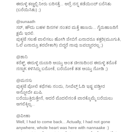
ಈರುಳ್ಳಿ ಕಣ್ಣಲ್ಲಿ ನೀರು ಬರಿಸತ್ತೆ... ಆದ್ರೆ ನನ್ನ ಕಡೆಯಿಂದ್ ಬರೆಸಿತು
(ಬರೆಯಿಸಿತು) ;)
@sunaath
ಸರ್, ಹೌದು ಬಹಳ ದಿನಗಳ ನಂತರ ಮತ್ತೆ ಹಾಜರು... ಗೈರುಹಾಜರಿಗೆ
ಕ್ಷಮೆ ಇರಲಿ.
ಪುಕ್ಕಟೆ ಸಲಹೆ ಪಾಲಿಸಲು ಹೋಗಿ ಜೇಬಿಗೆ ಏನಾದರೂ ಕತ್ತರಿ(ಮೂಗುತಿ,
ಓಲೆ ಏನಾದ್ರೂ ತರಬೇಕಾಗಿ) ಬಿದ್ದರೆ ನಾವು ಜವಬ್ದಾರರಲ್ಲ ;)
@ಶಾನಿ
ಕರೆಕ್ಟ್, ಈರುಳ್ಳಿ ದುಬಾರಿ ಆಯ್ತು ಅಂತ ಚೀನಾದಿಂದ ಈರುಳ್ಳಿ ತರೊಕೆ
ನನ್ನಾK ಕಳಿಸಿದ್ಲು ಬರೋಕೆ, ಬರೆಯೋಕೆ ತಡ ಆಯ್ತು ನೋಡಿ ;)
@ಮನಸು
ಪುಕ್ಕಟೆ ಪೋಲಿ ಕಥೆಗಳು ನಂದು, ನೀವೆಲ್ಲ್ ಓದಿ ಇಷ್ಟ ಪಡ್ತೀರ
ಅನ್ನೋದೇ ಖುಷಿ.
ಬರೆಯುತ್ತಿರುತ್ತೇನೆ, ಆದರೆ ಮೊದಲಿನಂತೆ ವಾರಕ್ಕೊಮ್ಮೆ ಬರೆಯಲು
ಆಗಲಿಕ್ಕಿಲ್ಲ...
@ವೀಣಾ
Well, I had to come back... Actually, I had not gone
anywhere, whole heart was here with nannaake :)