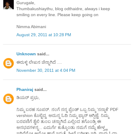
Gurugale,
Thumbakushiaythu, blog odthaidre, always i keep
smiling on every line. Please keep going on
Nimma Abimani
August 29, 2011 at 10:28 PM
Unknown
said...
ಈರುಳ್ಳಿ ಲೇಖನ ಚೆನ್ನಾಗಿದೆ ....
November 30, 2011 at 4:04 PM
Phaniraj
said...
ಡಿಯರ್ ಪ್ರಭು,
ನಿಮ್ಮ ಬರಹ ಸೂಪರ್. ನಂಗೆ ನನ್ನ ಫ್ರೆಂಡ್ ಒಬ್ಬ ನಿಮ್ಮ 'ನನ್ನಾಕೆ' PDF
vershion ಕೊಟ್ಟಿದ್ದ. ಅದುನ್ನ ಓದಿ ನಿಮ್ಮ ಫ್ಯಾನ್ ಆಗ್ಬಿಟ್ಟೆ. ನಿಮ್ಮ
ಬರವಣಿಗೆ ಶೈಲಿ ತುಂಬ ಚನ್ನಾಗಿದೆ.ಎಲ್ಲಿಂದ ತಗೊಂಡ್ರಿ ಈ
ಅನಭವಗಳನ್ನ... ಎದುರ್ಗೆ ಕುತ್ಕೊಂಡು ನಮಗೆ ನಮ್ಗೆ ಹೇಳ್ತ್ಹ
ಇದಿರೆನೋ ಅನ್ನೋ ಹಾಗೆ ಇರುತ್ತೆ. ಹೀಗೆ ಬರೀತಾ ಇರಿ. ನಾವು ಓದ್ತಾ