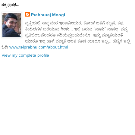
ನನ್ನ (k)ಕಥೆ...
Prabhuraj Moogi
ವೃತ್ತಿಯಲ್ಲಿ ಸಾಫ್ಟವೇರ ಇಂಜನೀಯರ, ಕೋಡ್ ಜತೆಗೆ ಕಲ್ಪನೆ, ಕಥೆ,
ಕೀಟಲೆಗಳ ಬರೆಯುವ ಗೀಳು... ಇಲ್ಲಿ ಬರುವ "ನಾನು" ನಾನಲ್ಲ, ನನ್ನ
ಪ್ರತಿಬಿಂಬವೆಂದರೂ ಸರಿಯೆನ್ನಬಹುದೇನೊ, ಇನ್ನು ನನ್ನಾಕೆಯಂತೆ
ಯಾರೂ ಇಲ್ಲ ಹಾಗೆ ನನ್ನಾಕೆ ಅಂತ ಕೂಡ ಯಾರೂ ಇಲ್ಲ... ಹೆಚ್ಚಿಗೆ ಇಲ್ಲಿ
ಓದಿ
www.telprabhu.com/about.html
View my complete profile