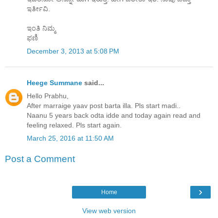
ಇರ್ತೀವಿ.
ಇಂತಿ ನಿಮ್ಮ
ಫಣಿ
December 3, 2013 at 5:08 PM
Heege Summane
said...
Hello Prabhu,
After marraige yaav post barta illa. Pls start madi..
Naanu 5 years back odta idde and today again read and
feeling relaxed. Pls start again.
March 25, 2016 at 11:50 AM
Post a Comment
›
Home
View web version