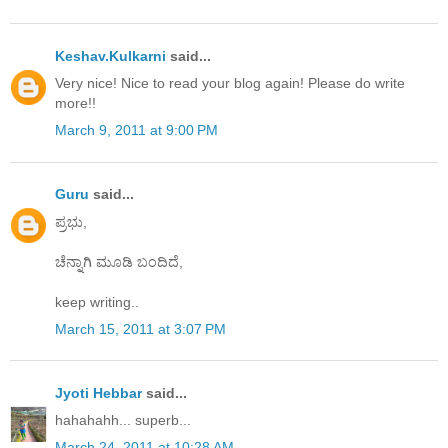
Keshav.Kulkarni
said...
Very nice! Nice to read your blog again! Please do write
more!!
March 9, 2011 at 9:00 PM
Guru
said...
ಪ್ರಭು,
ಚೆನ್ನಾಗಿ ಮೂಡಿ ಬಂದಿದೆ,
keep writing..
March 15, 2011 at 3:07 PM
Jyoti Hebbar
said...
hahahahh... superb...
March 24, 2011 at 10:28 AM