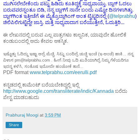
ಮುಗಿಸಲೇಬೇಕೆಂದು ಪಟ್ಟು ಹಿಡಿದು ಕೂತಿದ್ದಕ್ಕೆ ಸಾಧ್ಯವಾಯ್ತು. ಬ್ಲಾಗ್ ಓದಲು
ಬರುವವರನ್ನಂತೂ ಬಿಡಿ, ನನ್ನ ಬ್ಲಾಗ್‌ಗೆ ನಾನೇ ಬಂದು ಎಷ್ಟೋ ದಿನಗಳಾಗಿತ್ತು.
ಬ್ಲಾಗ್‌ಗಿಂತ ಇತ್ತೀಚೆಗೆ ಈ ಮೈಕ್ರೊಬ್ಲಾಗಿಂಗ್ ಅಂತ ಟ್ವಿಟ್ಟರಿನಲ್ಲಿ (
@telprabhu
)
ಚಿಲಿಪಿಲಿಗುಟ್ಟಿದ್ದೇ ಜಾಸ್ತಿ. ಮತ್ತೆ ಸಾಧ್ಯವಾದಾಗ ಬರೆಯುತ್ತೇನೆ, ಓದುತ್ತಿರಿ...
ಈ ಲೇಖನದಲ್ಲಿ ಬರುವ ಎಲ್ಲ ಪಾತ್ರಗಳೂ ಕಾಲ್ಪನಿಕ, ಯಾವುದೇ ಹೋಲಿಕೆ
ಕಂಡುಬಂದಲ್ಲಿ ಅದು ಕೇವಲ ಆಕಸ್ಮಿಕ.
ಇಷ್ಟೊತ್ತು ಓದಿದ್ದು ಇಷ್ಟಾ ಆದ್ರೆ ಮೆಚ್ಚಿ, ಸಿಟ್ಟು ಬಂದಿದ್ರೆ ಚುಚ್ಚಿ ಇಂಚೆ (ಇ-ಅಂಚೆ) ಹಾಕಿ... ನನ್ನ
ವಿಳಾಸ pm@telprabhu.com . ಹೀಗೆ ನೀವು ಒದಿ ಖುಶಿಯಾಗಿದ್ರೆ ನಿಮ್ಮ ಗೆಳೆಯರಿಗೂ
ಇದನ್ನ ಕಳಿಸಿ, ಸಂತೊಷ ಇದೋದೇ ಹಂಚೋಕೆ ತಾನೆ...
PDF format
www.telprabhu.com/eerulli.pdf
ಕನ್ನಡದಲ್ಲಿ ಕಾಮೆಂಟ್ ಬರೆಯಬೇಕಿದ್ದಲ್ಲಿ ಇಲ್ಲಿ
http://www.google.com/transliterate/indic/Kannada
ಬರೆದು
ಪೇಸ್ಟ ಮಾಡಬಹುದು
Prabhuraj Moogi
at
3:59 PM
Share