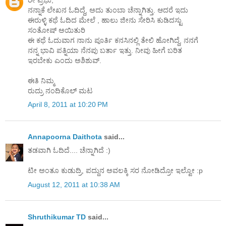
ನನ್ನಾಕೆ ಲೇಖನ ಓದಿದ್ದೆ, ಅದು ತುಂಬಾ ಚೆನ್ನಾಗಿತ್ತು. ಆದರೆ ಇದು
ಈರುಳ್ಳಿ ಕಥೆ ಓದಿದ ಮೇಲೆ , ಹಾಲು ಜೀನು ಸೇರಿಸಿ ಕುಡಿದಸ್ಟು
ಸಂತೋಷ್ ಅಯಿತುರಿ
ಈ ಕಥೆ ಓದುವಾಗ ನಾನು ಪೂರ್ತಿ ಕನಸಿನಲ್ಲಿ ತೇಲಿ ಹೋಗಿದ್ದೆ, ನನಗೆ
ನನ್ನ ಭಾವಿ ಪತ್ನಿಯಾ ನೆನಪು ಬರ್ತಾ ಇತ್ತು. ನೀವು ಹೀಗೆ ಬರಿತ
ಇರಬೇಕು ಎಂದು ಅಶಿಶುವ್.
ಈತಿ ನಿಮ್ಮ
ರುದ್ರು ನಂದಿಕೊಲ್ ಮಟ
April 8, 2011 at 10:20 PM
Annapoorna Daithota
said...
ತಡವಾಗಿ ಓದಿದೆ.... ಚೆನ್ನಾಗಿದೆ :)
ಟೀ ಅಂತೂ ಕುಡುದ್ರಿ, ಪದ್ದುನ ಅವಲಕ್ಕಿ ಸರ ನೋಡಿದ್ರೋ ಇಲ್ವೋ :p
August 12, 2011 at 10:38 AM
Shruthikumar TD
said...