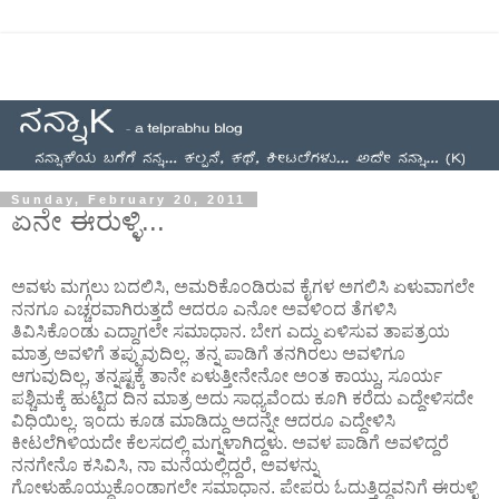
Sunday, February 20, 2011
ಏನೇ ಈರುಳ್ಳಿ...
ಅವಳು ಮಗ್ಗಲು ಬದಲಿಸಿ, ಅಮರಿಕೊಂಡಿರುವ ಕೈಗಳ ಅಗಲಿಸಿ ಏಳುವಾಗಲೇ
ನನಗೂ ಎಚ್ಚರವಾಗಿರುತ್ತದೆ ಆದರೂ ಎನೋ ಅವಳಿಂದ ತೆಗಳಿಸಿ
ತಿವಿಸಿಕೊಂಡು ಎದ್ದಾಗಲೇ ಸಮಾಧಾನ. ಬೇಗ ಎದ್ದು ಏಳಿಸುವ ತಾಪತ್ರಯ
ಮಾತ್ರ ಅವಳಿಗೆ ತಪ್ಪುವುದಿಲ್ಲ. ತನ್ನ ಪಾಡಿಗೆ ತನಗಿರಲು ಅವಳಿಗೂ
ಆಗುವುದಿಲ್ಲ, ತನ್ನಷ್ಟಕ್ಕೆ ತಾನೇ ಏಳುತ್ತೀನೇನೋ ಅಂತ ಕಾಯ್ದು, ಸೂರ್ಯ
ಪಶ್ಚಿಮಕ್ಕೆ ಹುಟ್ಟಿದ ದಿನ ಮಾತ್ರ ಅದು ಸಾಧ್ಯವೆಂದು ಕೂಗಿ ಕರೆದು ಎದ್ದೇಳಿಸದೇ
ವಿಧಿಯಿಲ್ಲ. ಇಂದು ಕೂಡ ಮಾಡಿದ್ದು ಅದನ್ನೇ ಆದರೂ ಎದ್ದೇಳಿಸಿ
ಕೀಟಲೆಗಿಳಿಯದೇ ಕೆಲಸದಲ್ಲಿ ಮಗ್ನಳಾಗಿದ್ದಳು. ಅವಳ ಪಾಡಿಗೆ ಅವಳಿದ್ದರೆ
ನನಗೇನೊ ಕಸಿವಿಸಿ, ನಾ ಮನೆಯಲ್ಲಿದ್ದರೆ, ಅವಳನ್ನು
ಗೋಳುಹೊಯ್ದುಕೊಂಡಾಗಲೇ ಸಮಾಧಾನ. ಪೇಪರು ಓದುತ್ತಿದ್ದವನಿಗೆ ಈರುಳ್ಳಿ