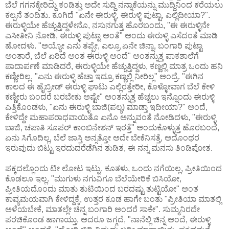
ಬೆಲೆ ಗಗನಕ್ಕೇರಿದ್ದು ಕಂಡಿತ್ತು ಅದೇ ಸುದ್ದಿ ನನ್ನಾಕೆಯನ್ನು ಮುದ್ದಿನಿಂದ ಕರೆಯಲು
ಕಲ್ಪನೆ ತಂದಿತು. ಕೂಗಿದೆ "ಏನೇ ಈರುಳ್ಳಿ, ಈರುಳ್ಳಿ ಪುಟ್ಟಾ, ಎಲ್ಲಿದೀಯಾ?".
ಈರುಳ್ಳಿಯೇ ಹೆಚ್ಚುತ್ತಿದ್ದಳೇನೊ, ನಸುನಗುತ್ತ ಹೊರಬಂದು, "ಈ ಈರುಳ್ಳಿನೇ
ಎಸೀತೀನಿ ನೋಡಿ, ಈರುಳ್ಳಿ ಪುಟ್ಟಾ ಅಂತೆ" ಅಂದು ಈರುಳ್ಳಿ ಎಸೆದಂತೆ ಮಾಡಿ
ಹೋದಳು. "ಅಯ್ಯೋ ಎನು ತಪ್ಪೇ, ಎಲ್ರೂ ಏನೇ ಚಿನ್ನಾ, ಬಂಗಾರಿ ಪುಟ್ಟಾ
ಅಂತಾರೆ, ಬೆಲೆ ಏರಿದೆ ಅಂತ ಈರುಳ್ಳಿ ಅಂದೆ" ಅಂತನ್ನುತ್ತ ಪಾಕಶಾಲೆಗೆ
ಪಾದಾರ್ಪಣೆ ಮಾಡಿದರೆ, ಈರುಳ್ಳಿಯೇ ಹೆಚ್ಚುತ್ತಿದ್ದಳು, ಕಣ್ಣಲ್ಲಿ ಮಾತ್ರ ಒಂದು ಹನಿ
ಕಣ್ಣೀರಿಲ್ಲ. "ಏನು ಈರುಳ್ಳಿ ಹೆಚ್ತಾ ಇದ್ರೂ ಕಣ್ಣಲ್ಲಿ ನೀರಿಲ್ಲ" ಅಂದ್ರೆ. "ಈಗಿನ
ಕಾಲದ ಈ ಹೈಬ್ರೀಡ್ ಈರುಳ್ಳಿ ಘಾಟು ಎಲ್ಲಿರತ್ತೇರೀ, ಕೊಳ್ಳೋವಾಗ ಬೆಲೆ ಕೇಳಿ
ಕಣ್ಣೀರು ಬಂದರೆ ಬರಬೇಕು ಅಷ್ಟೇ" ಅಂತನ್ನುತ್ತ ಹೆಚ್ಚಲು ಇನ್ನೊಂದು ಈರುಳ್ಳಿ
ಎತ್ತಿಕೊಂಡಳು, "ಏನು ಈರುಳ್ಳಿ ಬಾಜಿ(ಪಲ್ಯ) ಮಾಡ್ತಾ ಇದೀಯಾ?" ಅಂದೆ,
ಕೇಳಿದ್ದೇ ಮಹಾಪರಾಧವಾಯಿತೊ ಏನೊ ಅನ್ನುವಂತೆ ನೋಡಿದಳು, "ಈರುಳ್ಳಿ
ಬಾಜಿ, ಚಪಾತಿ ಸೂಪರ್ ಕಾಂಬಿನೇಶನ್ ಇರತ್ತೆ" ಅಂದುಕೊಳ್ಳುತ್ತ ಹೊರಬಂದೆ,
ಏನು ಸಿಗೊದಿಲ್ಲ, ಬೆಲೆ ಜಾಸ್ತಿ ಅನ್ಸತ್ತೋ ಅದೇ ಬೇಕೆನಿಸತ್ತೆ, ಅದೊಂಥರ
ಇರುವುದು ಬಿಟ್ಟು ಇರದುದರೆಡೆಗಿನ ತುಡಿತ, ಈ ನನ್ನ ಮನಸು ತಿಂಡಿಪೋತ.
ಪಕ್ಕದಲ್ಲೊಂದು ಟೀ ಲೋಟ ಇಟ್ಟು, ಕೂತಳು, ಒಂದು ನಗೆಯಿಲ್ಲ, ಪ್ರೀತಿಯಿಂದ
ಕೊಡಲೂ ಇಲ್ಲ. "ಮುಗುಳು ನಗುವಿಗೂ ಬೆಲೆಯೇರಿಕೆ ಬಿಸಿಯೋ,
ಪ್ರೀತಿಯದೊಂದು ಮಾತು ತುಟಿಯಿಂದ ಬರದಷ್ಟು ತುಟ್ಟಿಯೋ" ಅಂತ
ಕಾವ್ಯಮಯವಾಗಿ ಕೇಳಿದ್ದಕ್ಕೆ, ಉತ್ತರ ಕೂಡ ಹಾಗೇ ಬಂತು "ಪ್ರೀತಿಯಾ ಮಾತಲ್ಲಿ
ಅಳೆಯಬೇಕೆ, ಮಾತಲ್ಲೇ ಚಿನ್ನ ಬಂಗಾರಿ ಅಂದರೆ ಸಾಕೇ". ಸುಮ್ಮನಿರದೇ
ಪರಚಿಕೊಂಡ ಹಾಗಾಯ್ತು, ಅದರೂ ಜಗ್ಗದೆ, "ನಾನೆಲ್ಲಿ ಚಿನ್ನ ಅಂದೆ, ಈರುಳ್ಳಿ