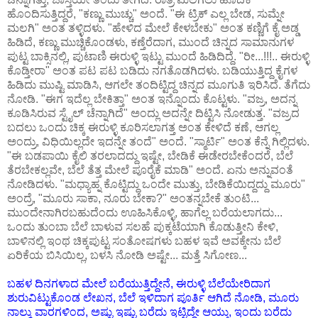
ಹೊಂದಿಸುತ್ತಿದ್ದರೆ, "ಕಣ್ಣು ಮುಚ್ಚು" ಅಂದೆ. "ಈ ಟ್ರಿಕ್ ಎಲ್ಲ ಬೇಡ, ಸುಮ್ನೇ
ಮಲಗಿ" ಅಂತ ತಳ್ಳಿದಳು. "ಹೇಳಿದ ಮೇಲೆ ಕೇಳಬೇಕು" ಅಂತ ಕಣ್ಣಿಗೆ ಕೈ ಅಡ್ಡ
ಹಿಡಿದೆ, ಕಣ್ಣು ಮುಚ್ಚಿಕೊಂಡಳು, ಕಣ್ತೆರೆದಾಗ, ಮುಂದೆ ಚಿನ್ನದ ಸಾಮಾನುಗಳ
ಪುಟ್ಟ ಬಾಕ್ಸಿನಲ್ಲಿ, ಪುಟಾಣಿ ಈರುಳ್ಳಿ ಇಟ್ಟು ಮುಂದೆ ಹಿಡಿದಿದ್ದೆ. "ರೀ...!!!.. ಈರುಳ್ಳಿ
ಕೊಡ್ತೀರಾ" ಅಂತ ಪಟ ಪಟ ಬಡಿದು ನಗತೊಡಗಿದಳು. ಬಡಿಯುತ್ತಿದ್ದ ಕೈಗಳ
ಹಿಡಿದು ಮುಷ್ಟಿ ಮಾಡಿಸಿ, ಆಗಲೇ ತಂದಿಟ್ಟಿದ್ದ ಚಿನ್ನದ ಮೂಗುತಿ ಇರಿಸಿದೆ. ತೆಗೆದು
ನೋಡಿ. "ಈಗ ಇದೆಲ್ಲ ಬೇಕಿತ್ತಾ" ಅಂತ ಇನ್ನೊಂದು ಕೊಟ್ಟಳು. "ವಜ್ರ, ಅದನ್ನ
ಕೂಡಿಸಿರುವ ಸ್ಟೈಲ್ ಚೆನ್ನಾಗಿದೆ" ಅಂದ್ಲು ಅದನ್ನೇ ದಿಟ್ಟಿಸಿ ನೋಡುತ್ತ. "ವಜ್ರದ
ಬದಲು ಒಂದು ಚಿಕ್ಕ ಈರುಳ್ಳಿ ಕೂರಿಸಲಾಗತ್ತ ಅಂತ ಕೇಳಿದೆ ಕಣೆ, ಆಗಲ್ಲ
ಅಂದ್ರು, ವಿಧಿಯಿಲ್ಲದೇ ಇದನ್ನೇ ತಂದೆ" ಅಂದೆ. "ಸ್ಮಾರ್ಟಿ" ಅಂತ ಕೆನ್ನೆ ಗಿಲ್ಲಿದಳು.
"ಈ ಬಡಪಾಯಿ ಕೈಲಿ ತರಲಾದದ್ದು ಇಷ್ಟೇ, ಬೇಡಿಕೆ ಈಡೇರಬೇಕೆಂದರೆ, ಬೆಲೆ
ತೆರಬೇಕಲ್ಲವೇ, ಬೆಲೆ ತೆತ್ತ ಮೇಲೆ ಪೂರೈಕೆ ಮಾಡಿ" ಅಂದೆ. ಏನು ಅನ್ನುವಂತೆ
ನೋಡಿದಳು. "ಮಧ್ಯಾಹ್ನ ಕೊಟ್ಟಿದ್ದು ಒಂದೇ ಮುತ್ತು, ಬೇಡಿಕೆಯಿದ್ದದ್ದು ಮೂರು"
ಅಂದ್ರೆ, "ಮೂರು ಸಾಕಾ, ನೂರು ಬೇಕಾ?" ಅಂತನ್ನಬೇಕೆ ತುಂಟಿ...
ಮುಂದೇನಾಗಿರಬಹುದೆಂದು ಊಹಿಸಿಕೊಳ್ಳಿ, ಹಾಗೆಲ್ಲ ಬರೆಯಲಾಗದು...
ಒಂದು ತುಂಬಾ ಬೆಲೆ ಬಾಳುವ ಸಲಹೆ ಪುಕ್ಕಟೆಯಾಗಿ ಕೊಡುತ್ತೀನಿ ಕೇಳಿ,
ಬಾಳಿನಲ್ಲಿ ಇಂಥ ಚಿಕ್ಕಪುಟ್ಟ ಸಂತೋಷಗಳು ಬಹಳ ಇವೆ ಅವಕ್ಕೇನು ಬೆಲೆ
ಏರಿಕೆಯ ಬಿಸಿಯಿಲ್ಲ, ಬಳಸಿ ನೋಡಿ ಅಷ್ಟೇ... ಮತ್ತೆ ಸಿಗೋಣ...
ಬಹಳ ದಿನಗಳಾದ ಮೇಲೆ ಬರೆಯುತ್ತಿದ್ದೇನೆ, ಈರುಳ್ಳಿ ಬೆಲೆಯೇರಿದಾಗ
ಶುರುವಿಟ್ಟುಕೊಂಡ ಲೇಖನ, ಬೆಲೆ ಇಳಿದಾಗ ಪೂರ್ತಿ ಆಗಿದೆ ನೋಡಿ, ಮೂರು
ನಾಲ್ಕು ವಾರಗಳಿಂದ, ಅಷ್ಟು ಇಷ್ಟು ಬರೆದು ಇಟ್ಟಿದ್ದೇ ಆಯ್ತು, ಇಂದು ಬರೆದು