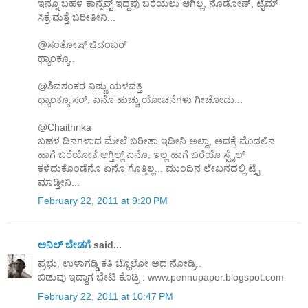
ಇನ್ನೂ ಬಹಳ ಕಾನ್ಸೆಪ್ಟ್ ಇದ್ದವು ಬರೆಯಲು ಆಗಿಲ್ಲ, ನೊಡೋಣ್, ಟೈಮ್
ಸಿಕ್ರೆ ಮತ್ತೆ ಬರೀತೀನಿ...
@ಸಂತೋಷ್ ಚಿದಂಬರ್
ಥ್ಯಾಂಕ್ಯೂ..
@ಶಿವಶಂಕರ ವಿಷ್ಣು ಯಳವತ್ತಿ
ಥ್ಯಾಂಕ್ಯೂ ಸರ್, ಏನೊ ಹುಚ್ಚು ಯೋಚನೆಗಳು ಗೀಚೋದು...
@Chaithrika
ಬಹಳ ದಿನಗಳಾದ ಮೇಲೆ ಬರೀತಾ ಇದೀನಿ ಅಲ್ವಾ, ಅದಕ್ಕೆ ಮೊದಲಿನ
ಹಾಗೆ ಬರೆಯೋಕೆ ಆಗ್ತಿಲ್ಲ್ ಏನೊ, ಇಲ್ಲ ಹಾಗೆ ಬರೆಯೊ ಸ್ಟೈಲ್
ಕಳೆದುಕೊಂಡೆನೊ ಏನೊ ಗೊತ್ತಿಲ್ಲ... ಮುಂದಿನ ಲೇಖನದಲ್ಲಿ ಟ್ರೈ
ಮಾಡ್ತೀನಿ...
February 22, 2011 at 9:20 PM
ಅನಿಲ್ ಬೇಡಗೆ
said...
ಪ್ರಭು, ಉಳಾಗಡ್ಡಿ ಕತಿ ಚ್ಹೊಲೋ ಅದ ನೋಡ್ರಿ..
ಬಿಡುವು ಇದ್ದಾಗ ಭೇಟಿ ಕೊಡ್ರಿ : www.pennupaper.blogspot.com
February 22, 2011 at 10:47 PM