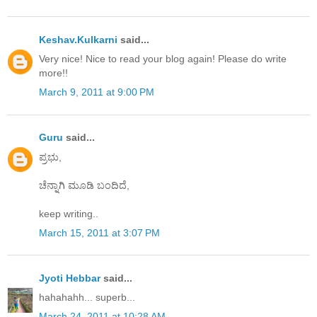
Keshav.Kulkarni
said...
Very nice! Nice to read your blog again! Please do write
more!!
March 9, 2011 at 9:00 PM
Guru
said...
ಪ್ರಭು,
ಚೆನ್ನಾಗಿ ಮೂಡಿ ಬಂದಿದೆ,
keep writing..
March 15, 2011 at 3:07 PM
Jyoti Hebbar
said...
hahahahh... superb...
March 24, 2011 at 10:28 AM