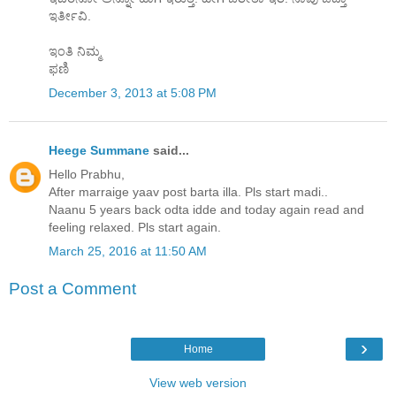
ಇರ್ತೀವಿ.
ಇಂತಿ ನಿಮ್ಮ
ಫಣಿ
December 3, 2013 at 5:08 PM
Heege Summane
said...
Hello Prabhu,
After marraige yaav post barta illa. Pls start madi..
Naanu 5 years back odta idde and today again read and
feeling relaxed. Pls start again.
March 25, 2016 at 11:50 AM
Post a Comment
›
Home
View web version