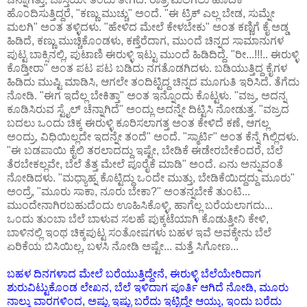
ಹೊಂದಿಸುತ್ತಿದ್ದರೆ, "ಕಣ್ಣು ಮುಚ್ಚು" ಅಂದೆ. "ಈ ಟ್ರಿಕ್ ಎಲ್ಲ ಬೇಡ, ಸುಮ್ನೇ
ಮಲಗಿ" ಅಂತ ತಳ್ಳಿದಳು. "ಹೇಳಿದ ಮೇಲೆ ಕೇಳಬೇಕು" ಅಂತ ಕಣ್ಣಿಗೆ ಕೈ ಅಡ್ಡ
ಹಿಡಿದೆ, ಕಣ್ಣು ಮುಚ್ಚಿಕೊಂಡಳು, ಕಣ್ತೆರೆದಾಗ, ಮುಂದೆ ಚಿನ್ನದ ಸಾಮಾನುಗಳ
ಪುಟ್ಟ ಬಾಕ್ಸಿನಲ್ಲಿ, ಪುಟಾಣಿ ಈರುಳ್ಳಿ ಇಟ್ಟು ಮುಂದೆ ಹಿಡಿದಿದ್ದೆ. "ರೀ...!!!.. ಈರುಳ್ಳಿ
ಕೊಡ್ತೀರಾ" ಅಂತ ಪಟ ಪಟ ಬಡಿದು ನಗತೊಡಗಿದಳು. ಬಡಿಯುತ್ತಿದ್ದ ಕೈಗಳ
ಹಿಡಿದು ಮುಷ್ಟಿ ಮಾಡಿಸಿ, ಆಗಲೇ ತಂದಿಟ್ಟಿದ್ದ ಚಿನ್ನದ ಮೂಗುತಿ ಇರಿಸಿದೆ. ತೆಗೆದು
ನೋಡಿ. "ಈಗ ಇದೆಲ್ಲ ಬೇಕಿತ್ತಾ" ಅಂತ ಇನ್ನೊಂದು ಕೊಟ್ಟಳು. "ವಜ್ರ, ಅದನ್ನ
ಕೂಡಿಸಿರುವ ಸ್ಟೈಲ್ ಚೆನ್ನಾಗಿದೆ" ಅಂದ್ಲು ಅದನ್ನೇ ದಿಟ್ಟಿಸಿ ನೋಡುತ್ತ. "ವಜ್ರದ
ಬದಲು ಒಂದು ಚಿಕ್ಕ ಈರುಳ್ಳಿ ಕೂರಿಸಲಾಗತ್ತ ಅಂತ ಕೇಳಿದೆ ಕಣೆ, ಆಗಲ್ಲ
ಅಂದ್ರು, ವಿಧಿಯಿಲ್ಲದೇ ಇದನ್ನೇ ತಂದೆ" ಅಂದೆ. "ಸ್ಮಾರ್ಟಿ" ಅಂತ ಕೆನ್ನೆ ಗಿಲ್ಲಿದಳು.
"ಈ ಬಡಪಾಯಿ ಕೈಲಿ ತರಲಾದದ್ದು ಇಷ್ಟೇ, ಬೇಡಿಕೆ ಈಡೇರಬೇಕೆಂದರೆ, ಬೆಲೆ
ತೆರಬೇಕಲ್ಲವೇ, ಬೆಲೆ ತೆತ್ತ ಮೇಲೆ ಪೂರೈಕೆ ಮಾಡಿ" ಅಂದೆ. ಏನು ಅನ್ನುವಂತೆ
ನೋಡಿದಳು. "ಮಧ್ಯಾಹ್ನ ಕೊಟ್ಟಿದ್ದು ಒಂದೇ ಮುತ್ತು, ಬೇಡಿಕೆಯಿದ್ದದ್ದು ಮೂರು"
ಅಂದ್ರೆ, "ಮೂರು ಸಾಕಾ, ನೂರು ಬೇಕಾ?" ಅಂತನ್ನಬೇಕೆ ತುಂಟಿ...
ಮುಂದೇನಾಗಿರಬಹುದೆಂದು ಊಹಿಸಿಕೊಳ್ಳಿ, ಹಾಗೆಲ್ಲ ಬರೆಯಲಾಗದು...
ಒಂದು ತುಂಬಾ ಬೆಲೆ ಬಾಳುವ ಸಲಹೆ ಪುಕ್ಕಟೆಯಾಗಿ ಕೊಡುತ್ತೀನಿ ಕೇಳಿ,
ಬಾಳಿನಲ್ಲಿ ಇಂಥ ಚಿಕ್ಕಪುಟ್ಟ ಸಂತೋಷಗಳು ಬಹಳ ಇವೆ ಅವಕ್ಕೇನು ಬೆಲೆ
ಏರಿಕೆಯ ಬಿಸಿಯಿಲ್ಲ, ಬಳಸಿ ನೋಡಿ ಅಷ್ಟೇ... ಮತ್ತೆ ಸಿಗೋಣ...
ಬಹಳ ದಿನಗಳಾದ ಮೇಲೆ ಬರೆಯುತ್ತಿದ್ದೇನೆ, ಈರುಳ್ಳಿ ಬೆಲೆಯೇರಿದಾಗ
ಶುರುವಿಟ್ಟುಕೊಂಡ ಲೇಖನ, ಬೆಲೆ ಇಳಿದಾಗ ಪೂರ್ತಿ ಆಗಿದೆ ನೋಡಿ, ಮೂರು
ನಾಲ್ಕು ವಾರಗಳಿಂದ, ಅಷ್ಟು ಇಷ್ಟು ಬರೆದು ಇಟ್ಟಿದ್ದೇ ಆಯ್ತು, ಇಂದು ಬರೆದು