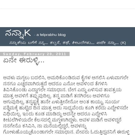
Sunday, February 20, 2011
ಏನೇ ಈರುಳ್ಳಿ...
ಅವಳು ಮಗ್ಗಲು ಬದಲಿಸಿ, ಅಮರಿಕೊಂಡಿರುವ ಕೈಗಳ ಅಗಲಿಸಿ ಏಳುವಾಗಲೇ
ನನಗೂ ಎಚ್ಚರವಾಗಿರುತ್ತದೆ ಆದರೂ ಎನೋ ಅವಳಿಂದ ತೆಗಳಿಸಿ
ತಿವಿಸಿಕೊಂಡು ಎದ್ದಾಗಲೇ ಸಮಾಧಾನ. ಬೇಗ ಎದ್ದು ಏಳಿಸುವ ತಾಪತ್ರಯ
ಮಾತ್ರ ಅವಳಿಗೆ ತಪ್ಪುವುದಿಲ್ಲ. ತನ್ನ ಪಾಡಿಗೆ ತನಗಿರಲು ಅವಳಿಗೂ
ಆಗುವುದಿಲ್ಲ, ತನ್ನಷ್ಟಕ್ಕೆ ತಾನೇ ಏಳುತ್ತೀನೇನೋ ಅಂತ ಕಾಯ್ದು, ಸೂರ್ಯ
ಪಶ್ಚಿಮಕ್ಕೆ ಹುಟ್ಟಿದ ದಿನ ಮಾತ್ರ ಅದು ಸಾಧ್ಯವೆಂದು ಕೂಗಿ ಕರೆದು ಎದ್ದೇಳಿಸದೇ
ವಿಧಿಯಿಲ್ಲ. ಇಂದು ಕೂಡ ಮಾಡಿದ್ದು ಅದನ್ನೇ ಆದರೂ ಎದ್ದೇಳಿಸಿ
ಕೀಟಲೆಗಿಳಿಯದೇ ಕೆಲಸದಲ್ಲಿ ಮಗ್ನಳಾಗಿದ್ದಳು. ಅವಳ ಪಾಡಿಗೆ ಅವಳಿದ್ದರೆ
ನನಗೇನೊ ಕಸಿವಿಸಿ, ನಾ ಮನೆಯಲ್ಲಿದ್ದರೆ, ಅವಳನ್ನು
ಗೋಳುಹೊಯ್ದುಕೊಂಡಾಗಲೇ ಸಮಾಧಾನ. ಪೇಪರು ಓದುತ್ತಿದ್ದವನಿಗೆ ಈರುಳ್ಳಿ