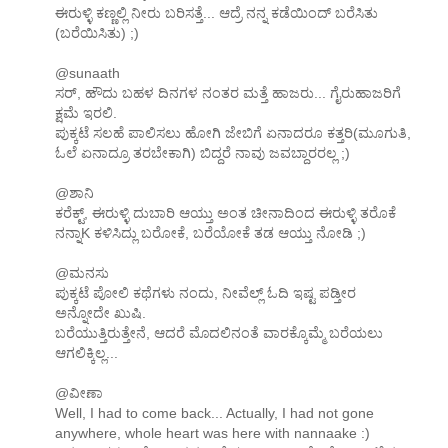
ಈರುಳ್ಳಿ ಕಣ್ಣಲ್ಲಿ ನೀರು ಬರಿಸತ್ತೆ... ಆದ್ರೆ ನನ್ನ ಕಡೆಯಿಂದ್ ಬರೆಸಿತು
(ಬರೆಯಿಸಿತು) ;)
@sunaath
ಸರ್, ಹೌದು ಬಹಳ ದಿನಗಳ ನಂತರ ಮತ್ತೆ ಹಾಜರು... ಗೈರುಹಾಜರಿಗೆ
ಕ್ಷಮೆ ಇರಲಿ.
ಪುಕ್ಕಟೆ ಸಲಹೆ ಪಾಲಿಸಲು ಹೋಗಿ ಜೇಬಿಗೆ ಏನಾದರೂ ಕತ್ತರಿ(ಮೂಗುತಿ,
ಓಲೆ ಏನಾದ್ರೂ ತರಬೇಕಾಗಿ) ಬಿದ್ದರೆ ನಾವು ಜವಬ್ದಾರರಲ್ಲ ;)
@ಶಾನಿ
ಕರೆಕ್ಟ್, ಈರುಳ್ಳಿ ದುಬಾರಿ ಆಯ್ತು ಅಂತ ಚೀನಾದಿಂದ ಈರುಳ್ಳಿ ತರೊಕೆ
ನನ್ನಾK ಕಳಿಸಿದ್ಲು ಬರೋಕೆ, ಬರೆಯೋಕೆ ತಡ ಆಯ್ತು ನೋಡಿ ;)
@ಮನಸು
ಪುಕ್ಕಟೆ ಪೋಲಿ ಕಥೆಗಳು ನಂದು, ನೀವೆಲ್ಲ್ ಓದಿ ಇಷ್ಟ ಪಡ್ತೀರ
ಅನ್ನೋದೇ ಖುಷಿ.
ಬರೆಯುತ್ತಿರುತ್ತೇನೆ, ಆದರೆ ಮೊದಲಿನಂತೆ ವಾರಕ್ಕೊಮ್ಮೆ ಬರೆಯಲು
ಆಗಲಿಕ್ಕಿಲ್ಲ...
@ವೀಣಾ
Well, I had to come back... Actually, I had not gone
anywhere, whole heart was here with nannaake :)