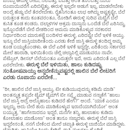
ಏನಪ್ಪಾ ಈರುಳ್ಳಿ ರೇಟು, ನಲವತ್ತು, ಐವತ್ತು ಅಂತ ತೊಂಬತ್ತು ನೂರು
ರೂಪಾಯಿವರೆಗೆ ಏರಿಬಿಟ್ಟಿತ್ತು, ಈರುಳ್ಳಿ ಇಲ್ಲದೇ ಅಡುಗೆ ಇಲ್ಲ, ಮಾಡಲೇಬೇಕು
ಅಂದ್ರೆ ಹೆಚ್ಚು ಬೆಲೆ ತೆರಲೇಬೇಕು. ರೈತನಿಗಂತೂ ಲಾಭ ಆಗಿದ್ದು ಅಷ್ಟಕ್ಕಷ್ಟೇ, ಬೆಲೆ
ಬರುತ್ತಂತ ಕಾದು ಕೂತವರಂತೂ, ರೋಡಿಗೆ ಈರುಳ್ಳಿ ಸುರಿವ ಮಟ್ಟಿಗೆ ಬೆಲೆ
ಕುಸಿತ ಕೂಡ ಕಂಡರು. ದಲ್ಲಾಳಿಗಳ ಅಕ್ರಮ ದಾಸ್ತಾನು ಒಂದೆಡೆ ಬೆಲೆ ಏರಿಸಿದ್ದು,
ಇನ್ನೊಂದೆಡೆಗೆ ಬೇರೆ ದೇಶದಿಂದ ಆಮದು ಮಾಡಿಕೊಳ್ಳುವ ಸರಕಾರದ
ನಿರ್ಧಾರದಿಂದ ಮಾರುಕಟ್ಟೆ ಬಂದಿಳಿದ ಈರುಳ್ಳಿ, ಏರಿದಷ್ಟೇ ಬೆಲೆ ಇಳಿಕೆ ಆಯ್ತು.
ಇನ್ನೂ ಬೆಲೆ ಜಾಸ್ತಿಯಾದೀತೆಂದು ಎರಡು ಕೇಜಿ ಜಾಸ್ತಿ ಈರುಳ್ಳಿ ತಂದಿದ್ದ ಅಮ್ಮ
ಕೂಡ ಬಯ್ದುಕೊಂಡಳು. ಈ ಬೆಲೆ ಏರಿಕೆ ಇಳಿಕೆ ಇದ್ದದ್ದೇ, ಏರಿತೆಂದು ಸರ್ಕಾರದ
ಮೇಲೆ ಹಾರಾಡಿ, ಇಳಿಯಿತೆಂದು ಚೆಲ್ಲಿ ಚಲ್ಲಾಪಿಲ್ಲಿ ಮಾಡುವರೂ ನಾವೇ.
ಪೆಟ್ರೊಲ್, ಡೀಸಲ್ ಬೆಲೆಯಂತೂ ಏರುತ್ತಲೇ ಇದೆ, ಅದು ಏರಿದಂತೆ ಎಲ್ಲ ಬೆಲೆ
ಈರುಳ್ಳಿ ಬೆಲೆ ಇಳಿಯಿತು, ಹಾಲು ಕುಡಿದಷ್ಟು
ಏರಲೇಬೇಕು.
ಸಂತೋಷವಾಯ್ತು ಅನ್ನಬೇಕೆನ್ನುವಷ್ಟರಲ್ಲಿ ಹಾಲಿನ ಬೆಲೆ ಲೀಟರಿಗೆ
ಎರಡು ರೂಪಾಯಿ ಏರಬೇಕೆ...
"ರೀ, ಹಾಲಿನ ಬೆಲೆ ಜಾಸ್ತಿ ಆಯ್ತು, ಟೀ ಕುಡಿಯುವುದನ್ನು ಕಡಿಮೆ ಮಾಡಿ"
ಅಂತನ್ನುತ್ತ ತಪ್ಪದೇ ಟೈಮ್ ಟೈಮ್‌ಗೆ ಟೀ ಸಪ್ಲೈ ಮಾಡುವ ನನ್ನಾಕೆಗೆ "ಹಾಲು
ಬೆಲೆ ಜಾಸ್ತಿ ಅದ್ರೆ ಅಲ್ಕೊಹಾಲು ಕುಡಿದರೆ ಹೇಗೆ?" ಅಂದೆ. "ಯಾಕೆ ಎಂದೂ
ಇಲ್ಲದ್ದು, ಅದು ಬೇರೆ ಶುರು ಮಾಡಿಕೊಳ್ಳುವ ಇರಾದೆಯಾಗಿದೆಯೋ" ಅಂತ
ಬಯ್ಯುತ್ತ, "ಹಾಗೇನಾದರೂ ಇದ್ದರೆ, ಮನೆಗೇ ತನ್ನಿ, ಹಾಲಾಹಲ ಕುಡಿದು
ಕೋಲಾಹಲ ಮಾಡೋಣ" ಅಂತ ತಾನೂ ಸಜ್ಜಾದಳು. ಈರುಳ್ಳಿ ಬೆಲೆ ಜಾಸ್ತಿ
ಇದ್ದರೇನಂತೆ, ನನಗೆ ಬೇಕೆಂದ ಮೇಲೆ ಚಪ್ಪಾತಿ ಈರುಳ್ಳಿ ಬಾಜಿಯೇ ಮಾಡಿದ್ದಳು.
ಚೆನ್ನಾಗಿತ್ತು, ಜಾಸ್ತಿಯೇ ತಿಂದು ತೇಗಿದೆ. ರಾತ್ರಿ ಮಲಗಲು ಹೊದಿಕೆ