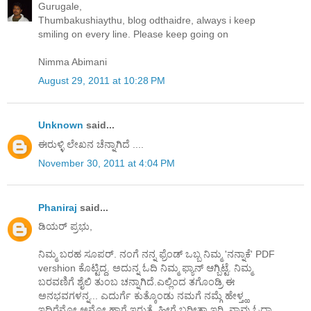
Gurugale,
Thumbakushiaythu, blog odthaidre, always i keep
smiling on every line. Please keep going on
Nimma Abimani
August 29, 2011 at 10:28 PM
Unknown
said...
ಈರುಳ್ಳಿ ಲೇಖನ ಚೆನ್ನಾಗಿದೆ ....
November 30, 2011 at 4:04 PM
Phaniraj
said...
ಡಿಯರ್ ಪ್ರಭು,
ನಿಮ್ಮ ಬರಹ ಸೂಪರ್. ನಂಗೆ ನನ್ನ ಫ್ರೆಂಡ್ ಒಬ್ಬ ನಿಮ್ಮ 'ನನ್ನಾಕೆ' PDF
vershion ಕೊಟ್ಟಿದ್ದ. ಅದುನ್ನ ಓದಿ ನಿಮ್ಮ ಫ್ಯಾನ್ ಆಗ್ಬಿಟ್ಟೆ. ನಿಮ್ಮ
ಬರವಣಿಗೆ ಶೈಲಿ ತುಂಬ ಚನ್ನಾಗಿದೆ.ಎಲ್ಲಿಂದ ತಗೊಂಡ್ರಿ ಈ
ಅನಭವಗಳನ್ನ... ಎದುರ್ಗೆ ಕುತ್ಕೊಂಡು ನಮಗೆ ನಮ್ಗೆ ಹೇಳ್ತ್ಹ
ಇದಿರೆನೋ ಅನ್ನೋ ಹಾಗೆ ಇರುತ್ತೆ. ಹೀಗೆ ಬರೀತಾ ಇರಿ. ನಾವು ಓದ್ತಾ