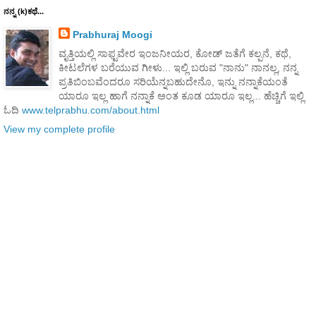
ನನ್ನ (k)ಕಥೆ...
Prabhuraj Moogi
ವೃತ್ತಿಯಲ್ಲಿ ಸಾಫ್ಟವೇರ ಇಂಜನೀಯರ, ಕೋಡ್ ಜತೆಗೆ ಕಲ್ಪನೆ, ಕಥೆ,
ಕೀಟಲೆಗಳ ಬರೆಯುವ ಗೀಳು... ಇಲ್ಲಿ ಬರುವ "ನಾನು" ನಾನಲ್ಲ, ನನ್ನ
ಪ್ರತಿಬಿಂಬವೆಂದರೂ ಸರಿಯೆನ್ನಬಹುದೇನೊ, ಇನ್ನು ನನ್ನಾಕೆಯಂತೆ
ಯಾರೂ ಇಲ್ಲ ಹಾಗೆ ನನ್ನಾಕೆ ಅಂತ ಕೂಡ ಯಾರೂ ಇಲ್ಲ... ಹೆಚ್ಚಿಗೆ ಇಲ್ಲಿ
ಓದಿ
www.telprabhu.com/about.html
View my complete profile