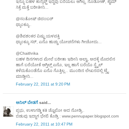
ಇನ್ನೂ ಬಹಳ ಕಾನ್ಸೆಪ್ಟ್ ಇದ್ದವು ಬರೆಯಲು ಆಗಿಲ್ಲ, ನೊಡೋಣ್, ಟೈಮ್
ಸಿಕ್ರೆ ಮತ್ತೆ ಬರೀತೀನಿ...
@ಸಂತೋಷ್ ಚಿದಂಬರ್
ಥ್ಯಾಂಕ್ಯೂ..
@ಶಿವಶಂಕರ ವಿಷ್ಣು ಯಳವತ್ತಿ
ಥ್ಯಾಂಕ್ಯೂ ಸರ್, ಏನೊ ಹುಚ್ಚು ಯೋಚನೆಗಳು ಗೀಚೋದು...
@Chaithrika
ಬಹಳ ದಿನಗಳಾದ ಮೇಲೆ ಬರೀತಾ ಇದೀನಿ ಅಲ್ವಾ, ಅದಕ್ಕೆ ಮೊದಲಿನ
ಹಾಗೆ ಬರೆಯೋಕೆ ಆಗ್ತಿಲ್ಲ್ ಏನೊ, ಇಲ್ಲ ಹಾಗೆ ಬರೆಯೊ ಸ್ಟೈಲ್
ಕಳೆದುಕೊಂಡೆನೊ ಏನೊ ಗೊತ್ತಿಲ್ಲ... ಮುಂದಿನ ಲೇಖನದಲ್ಲಿ ಟ್ರೈ
ಮಾಡ್ತೀನಿ...
February 22, 2011 at 9:20 PM
ಅನಿಲ್ ಬೇಡಗೆ
said...
ಪ್ರಭು, ಉಳಾಗಡ್ಡಿ ಕತಿ ಚ್ಹೊಲೋ ಅದ ನೋಡ್ರಿ..
ಬಿಡುವು ಇದ್ದಾಗ ಭೇಟಿ ಕೊಡ್ರಿ : www.pennupaper.blogspot.com
February 22, 2011 at 10:47 PM