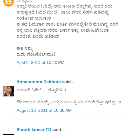
ನನ್ನಾಕೆ ಲೇಖನ ಓದಿದ್ದೆ, ಅದು ತುಂಬಾ ಚೆನ್ನಾಗಿತ್ತು. ಆದರೆ ಇದು
ಈರುಳ್ಳಿ ಕಥೆ ಓದಿದ ಮೇಲೆ , ಹಾಲು ಜೀನು ಸೇರಿಸಿ ಕುಡಿದಸ್ಟು
ಸಂತೋಷ್ ಅಯಿತುರಿ
ಈ ಕಥೆ ಓದುವಾಗ ನಾನು ಪೂರ್ತಿ ಕನಸಿನಲ್ಲಿ ತೇಲಿ ಹೋಗಿದ್ದೆ, ನನಗೆ
ನನ್ನ ಭಾವಿ ಪತ್ನಿಯಾ ನೆನಪು ಬರ್ತಾ ಇತ್ತು. ನೀವು ಹೀಗೆ ಬರಿತ
ಇರಬೇಕು ಎಂದು ಅಶಿಶುವ್.
ಈತಿ ನಿಮ್ಮ
ರುದ್ರು ನಂದಿಕೊಲ್ ಮಟ
April 8, 2011 at 10:20 PM
Annapoorna Daithota
said...
ತಡವಾಗಿ ಓದಿದೆ.... ಚೆನ್ನಾಗಿದೆ :)
ಟೀ ಅಂತೂ ಕುಡುದ್ರಿ, ಪದ್ದುನ ಅವಲಕ್ಕಿ ಸರ ನೋಡಿದ್ರೋ ಇಲ್ವೋ :p
August 12, 2011 at 10:38 AM
Shruthikumar TD
said...