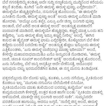
ಬೆಲೆ ಗಗನಕ್ಕೇರಿದ್ದು ಕಂಡಿತ್ತು ಅದೇ ಸುದ್ದಿ ನನ್ನಾಕೆಯನ್ನು ಮುದ್ದಿನಿಂದ ಕರೆಯಲು
ಕಲ್ಪನೆ ತಂದಿತು. ಕೂಗಿದೆ "ಏನೇ ಈರುಳ್ಳಿ, ಈರುಳ್ಳಿ ಪುಟ್ಟಾ, ಎಲ್ಲಿದೀಯಾ?".
ಈರುಳ್ಳಿಯೇ ಹೆಚ್ಚುತ್ತಿದ್ದಳೇನೊ, ನಸುನಗುತ್ತ ಹೊರಬಂದು, "ಈ ಈರುಳ್ಳಿನೇ
ಎಸೀತೀನಿ ನೋಡಿ, ಈರುಳ್ಳಿ ಪುಟ್ಟಾ ಅಂತೆ" ಅಂದು ಈರುಳ್ಳಿ ಎಸೆದಂತೆ ಮಾಡಿ
ಹೋದಳು. "ಅಯ್ಯೋ ಎನು ತಪ್ಪೇ, ಎಲ್ರೂ ಏನೇ ಚಿನ್ನಾ, ಬಂಗಾರಿ ಪುಟ್ಟಾ
ಅಂತಾರೆ, ಬೆಲೆ ಏರಿದೆ ಅಂತ ಈರುಳ್ಳಿ ಅಂದೆ" ಅಂತನ್ನುತ್ತ ಪಾಕಶಾಲೆಗೆ
ಪಾದಾರ್ಪಣೆ ಮಾಡಿದರೆ, ಈರುಳ್ಳಿಯೇ ಹೆಚ್ಚುತ್ತಿದ್ದಳು, ಕಣ್ಣಲ್ಲಿ ಮಾತ್ರ ಒಂದು ಹನಿ
ಕಣ್ಣೀರಿಲ್ಲ. "ಏನು ಈರುಳ್ಳಿ ಹೆಚ್ತಾ ಇದ್ರೂ ಕಣ್ಣಲ್ಲಿ ನೀರಿಲ್ಲ" ಅಂದ್ರೆ. "ಈಗಿನ
ಕಾಲದ ಈ ಹೈಬ್ರೀಡ್ ಈರುಳ್ಳಿ ಘಾಟು ಎಲ್ಲಿರತ್ತೇರೀ, ಕೊಳ್ಳೋವಾಗ ಬೆಲೆ ಕೇಳಿ
ಕಣ್ಣೀರು ಬಂದರೆ ಬರಬೇಕು ಅಷ್ಟೇ" ಅಂತನ್ನುತ್ತ ಹೆಚ್ಚಲು ಇನ್ನೊಂದು ಈರುಳ್ಳಿ
ಎತ್ತಿಕೊಂಡಳು, "ಏನು ಈರುಳ್ಳಿ ಬಾಜಿ(ಪಲ್ಯ) ಮಾಡ್ತಾ ಇದೀಯಾ?" ಅಂದೆ,
ಕೇಳಿದ್ದೇ ಮಹಾಪರಾಧವಾಯಿತೊ ಏನೊ ಅನ್ನುವಂತೆ ನೋಡಿದಳು, "ಈರುಳ್ಳಿ
ಬಾಜಿ, ಚಪಾತಿ ಸೂಪರ್ ಕಾಂಬಿನೇಶನ್ ಇರತ್ತೆ" ಅಂದುಕೊಳ್ಳುತ್ತ ಹೊರಬಂದೆ,
ಏನು ಸಿಗೊದಿಲ್ಲ, ಬೆಲೆ ಜಾಸ್ತಿ ಅನ್ಸತ್ತೋ ಅದೇ ಬೇಕೆನಿಸತ್ತೆ, ಅದೊಂಥರ
ಇರುವುದು ಬಿಟ್ಟು ಇರದುದರೆಡೆಗಿನ ತುಡಿತ, ಈ ನನ್ನ ಮನಸು ತಿಂಡಿಪೋತ.
ಪಕ್ಕದಲ್ಲೊಂದು ಟೀ ಲೋಟ ಇಟ್ಟು, ಕೂತಳು, ಒಂದು ನಗೆಯಿಲ್ಲ, ಪ್ರೀತಿಯಿಂದ
ಕೊಡಲೂ ಇಲ್ಲ. "ಮುಗುಳು ನಗುವಿಗೂ ಬೆಲೆಯೇರಿಕೆ ಬಿಸಿಯೋ,
ಪ್ರೀತಿಯದೊಂದು ಮಾತು ತುಟಿಯಿಂದ ಬರದಷ್ಟು ತುಟ್ಟಿಯೋ" ಅಂತ
ಕಾವ್ಯಮಯವಾಗಿ ಕೇಳಿದ್ದಕ್ಕೆ, ಉತ್ತರ ಕೂಡ ಹಾಗೇ ಬಂತು "ಪ್ರೀತಿಯಾ ಮಾತಲ್ಲಿ
ಅಳೆಯಬೇಕೆ, ಮಾತಲ್ಲೇ ಚಿನ್ನ ಬಂಗಾರಿ ಅಂದರೆ ಸಾಕೇ". ಸುಮ್ಮನಿರದೇ
ಪರಚಿಕೊಂಡ ಹಾಗಾಯ್ತು, ಅದರೂ ಜಗ್ಗದೆ, "ನಾನೆಲ್ಲಿ ಚಿನ್ನ ಅಂದೆ, ಈರುಳ್ಳಿ