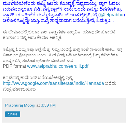
ಮುಗಿಸಲೇಬೇಕೆಂದು ಪಟ್ಟು ಹಿಡಿದು ಕೂತಿದ್ದಕ್ಕೆ ಸಾಧ್ಯವಾಯ್ತು. ಬ್ಲಾಗ್ ಓದಲು
ಬರುವವರನ್ನಂತೂ ಬಿಡಿ, ನನ್ನ ಬ್ಲಾಗ್‌ಗೆ ನಾನೇ ಬಂದು ಎಷ್ಟೋ ದಿನಗಳಾಗಿತ್ತು.
ಬ್ಲಾಗ್‌ಗಿಂತ ಇತ್ತೀಚೆಗೆ ಈ ಮೈಕ್ರೊಬ್ಲಾಗಿಂಗ್ ಅಂತ ಟ್ವಿಟ್ಟರಿನಲ್ಲಿ (
@telprabhu
)
ಚಿಲಿಪಿಲಿಗುಟ್ಟಿದ್ದೇ ಜಾಸ್ತಿ. ಮತ್ತೆ ಸಾಧ್ಯವಾದಾಗ ಬರೆಯುತ್ತೇನೆ, ಓದುತ್ತಿರಿ...
ಈ ಲೇಖನದಲ್ಲಿ ಬರುವ ಎಲ್ಲ ಪಾತ್ರಗಳೂ ಕಾಲ್ಪನಿಕ, ಯಾವುದೇ ಹೋಲಿಕೆ
ಕಂಡುಬಂದಲ್ಲಿ ಅದು ಕೇವಲ ಆಕಸ್ಮಿಕ.
ಇಷ್ಟೊತ್ತು ಓದಿದ್ದು ಇಷ್ಟಾ ಆದ್ರೆ ಮೆಚ್ಚಿ, ಸಿಟ್ಟು ಬಂದಿದ್ರೆ ಚುಚ್ಚಿ ಇಂಚೆ (ಇ-ಅಂಚೆ) ಹಾಕಿ... ನನ್ನ
ವಿಳಾಸ pm@telprabhu.com . ಹೀಗೆ ನೀವು ಒದಿ ಖುಶಿಯಾಗಿದ್ರೆ ನಿಮ್ಮ ಗೆಳೆಯರಿಗೂ
ಇದನ್ನ ಕಳಿಸಿ, ಸಂತೊಷ ಇದೋದೇ ಹಂಚೋಕೆ ತಾನೆ...
PDF format
www.telprabhu.com/eerulli.pdf
ಕನ್ನಡದಲ್ಲಿ ಕಾಮೆಂಟ್ ಬರೆಯಬೇಕಿದ್ದಲ್ಲಿ ಇಲ್ಲಿ
http://www.google.com/transliterate/indic/Kannada
ಬರೆದು
ಪೇಸ್ಟ ಮಾಡಬಹುದು
Prabhuraj Moogi
at
3:59 PM
Share