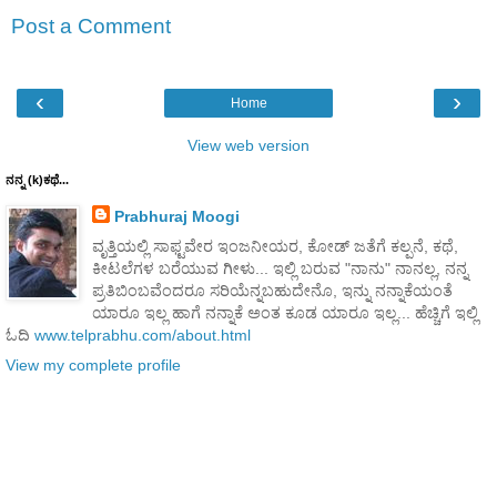
Post a Comment
‹
›
Home
View web version
ನನ್ನ (k)ಕಥೆ...
Prabhuraj Moogi
ವೃತ್ತಿಯಲ್ಲಿ ಸಾಫ್ಟವೇರ ಇಂಜನೀಯರ, ಕೋಡ್ ಜತೆಗೆ ಕಲ್ಪನೆ, ಕಥೆ,
ಕೀಟಲೆಗಳ ಬರೆಯುವ ಗೀಳು... ಇಲ್ಲಿ ಬರುವ "ನಾನು" ನಾನಲ್ಲ, ನನ್ನ
ಪ್ರತಿಬಿಂಬವೆಂದರೂ ಸರಿಯೆನ್ನಬಹುದೇನೊ, ಇನ್ನು ನನ್ನಾಕೆಯಂತೆ
ಯಾರೂ ಇಲ್ಲ ಹಾಗೆ ನನ್ನಾಕೆ ಅಂತ ಕೂಡ ಯಾರೂ ಇಲ್ಲ... ಹೆಚ್ಚಿಗೆ ಇಲ್ಲಿ
ಓದಿ
www.telprabhu.com/about.html
View my complete profile