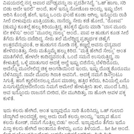
ವಿಷಯದಲ್ಲಿ ನನ್ನ ಅಪಾರ ಮೌಢ್ಯವನ್ನು ನಾ ಪ್ರದರ್ಶಿಸಿದ್ದೆ. "ಒಹ್ ಹಾಗಾ, ಸರಿ
ಬಿಡು ಅದೇ ಇರಲಿ" ಅಂದೆ, ತಾಳಿ ಇನ್ನೂ ನೋಡೊಣ ಅಂದ್ಲು, ಇಷ್ಟು ಬೇಗ
ಆರಿಸಿ ಕೊಂಡ್ರೆ ಹೇಗೆ, ಇನ್ನೂ ಒಂದು ಘಂಟೆ ಕೂಡಾ ಆಗಿಲ್ಲ. ಇನ್ನೊಂದು ರಾಶಿ
ಸೀರೆ ಬೀಳುವುದು ಖಾತ್ರಿಯಾತು, ನಾನೆದ್ದು, ಸೇಠು ಕಡೆ ಹೋದೆ, "ಠೊಣಪ"
(ಡುಮ್ಮ) ಕೂತಲ್ಲೆ ಹಲ್ಲು ಕಿರಿಯುತ್ತಿದ್ದ. ತಟಕ್ಕನೆ ಫೊನು ಮಾಡಿ "ಬಾಸ ಮೂರು
ಟೀ ಕಳಿಸು" ಅಂದ "ಮೂರಲ್ಲ ನಾಲ್ಕು" ಅಂದೆ.. ಪಾಪ ಆ ಹುಡುಗ ಕೂಡ ಸೀರೆ
ತೆಗೆದು ತೆಗೆದು ದಣಿದಿದ್ದ. ಸೇಠು ತಲೆ ಮೆಲೆದ್ದಿದ್ದ ಪ್ರಶ್ನಾರ್ಥಕ ಚಿಹ್ನೆಗೆ
ಉತ್ತರವೆನ್ನುವಂತೆ, ಆ ಹುಡುಗನ ನೋಡಿ ನಕ್ಕೆ, ಕಣ್ಣಲ್ಲೆ ಅವನು ಧನ್ಯವಾದ
ಹೇಳಿದಂತಿತ್ತು, ಸೇಠು ಮತ್ತೊಮ್ಮೆ ಹಲ್ಲು ಕಿರಿದ. "ಮತ್ತೆ ಹೇಗಿದೆ ಸೇಲ್ಸು" ಅಂತ
ಮಾತಿಗೆಳೆದೆ, ಹೇಳಲೇ ಕಾದಿದ್ದವನಂತೆ, ಒಂದೆ ಸಮನೆ ಉಸುರುತ್ತಿದ್ದ, ನಾ
ಕೇಳುತ್ತಿದ್ದೆ. ಒಳ್ಳೆ ಮಾತುಗಾರ ಅದಕ್ಕೆ ಅಲ್ವೆ ಇಷ್ಟು ಬಿಜಿನೆಸ್ಸು ಬೆಳೆದಿರೊದು,
ಅದೆಲ್ಲೊ ಮೂಲೇಲಿದ್ದ ಚಿಕ್ಕ ಅಂಗಡಿಯಿಂದ ಇಂದು, ಇಷ್ಟು ದೊಡ್ಡ ಶೊರೂಮು
ಬೆಳೆಸಿದ್ದಾನೆ. ನಾವೇ ಮೊದಲ ಗಿರಾಕಿ ಅವನಿಗೆ.. ಅದಕ್ಕೆ ನಮಗೆ ಡಿಸ್ಕೌಂಟೂ
ಸಿಗುತ್ತೆ. ಹಾಗೆ ಕ್ವಾಲಿಟೀನಲ್ಲೂ ಮೊಸ ಮಾಡಲ್ಲ. ಹತ್ತಿರ ಕರೆದು, ಕಿವಿಯಲ್ಲಿ ಏನೊ
ಪಿಸುಗುಟ್ಟಿದೆ(ಅದೇನೆಂದು ನಿಮಗೆ ಆಮೇಲೆ ಹೇಳುತ್ತೀನಿ ತಾಳಿ, ಮುಂದೆ ಓದಿ),
ಅವ ಇನ್ನೊಂದು ರಾಜನಗೆ ಬೀರಿದ, ಟೀ ಮುಗಿದಿತ್ತು, ನಾ ಹೋಗಿ ಅವಳ ಪಕ್ಕ
ಕುಳಿತೆ.
ಇದು ಕಲರು ಹೇಗಿದೆ, ಅಂತ ಇನ್ನಾವುದೊ ಸಾರಿ ತೊರಿಸಿದ್ಲು, ಒಹ್ ಗುಲಾಬಿ
ಚೆನ್ನಾಗಿದೆ ಅಂದದ್ದಕ್ಕೆ, ಅಲ್ಲ ಅದು ರಾಣಿ ಕಲರ್ರು ಅಂದ್ಲು, "ಇದ್ಯಾವ ಹೊಸ
ಕಲರು ಕೋಡ್, ನಮಗೆ ಗೊತ್ತಿಲ್ಲ ಬಿಡು" ಅಂದೆ. ಇನ್ಯಾವುದೊ ತೆಗೆದು ಇದೊ
ಪಿಸ್ತಾ ಕಲರು ಹೇಗಿದೆ ಅಂತಾನೂ ಕೇಳಿದ್ಲು, ಏನೂ ತಿಳಿಯದೆ... ಹೀ ಹೀ ಅಂದೆ.