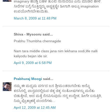
imaginary ಹೆಂಡ್ತಿ ಬಹಳ ತುಂಟಿ ನಾನಾದರೂ ಏನು ಮಾಡಲಿ ಹೇಳಿ.
ಸೀರೆಗಳ ಬಗ್ಗೆ ಗೊತ್ತಿದ್ದದ್ದು ಅಷ್ಟಕ್ಕಷ್ಟೇ ಹೀಗಾಗಿ ಅಲ್ಲೂ imagination
ಉಪಯೋಗಿಸಬೇಕಾಯಿತು.
March 8, 2009 at 11:48 PM
Shiva - Mysooru said...
Prabhu Thumbha chennagide
Nam tara middle class jana nim lekhana oodi,life nalli
kaliyodu bejan ide sir.
April 9, 2009 at 6:58 PM
Prabhuraj Moogi
said...
ನಮ್ಮ ಈ ಮಧ್ಯಮ ವರ್ಗದ ಜನ ಶ್ರೀಮಂತರಾಗಬೇಕು ಅನ್ನೊ
ಕನಸಿನಲ್ಲಿ, ವಾಸ್ತವದಲ್ಲಿರುವ ಚಿಕ್ಕ ಚಿಕ್ಕ ಸಂತೋಷಗಳನ್ನು ಮರೆತು
ಬಿಡುತ್ತೇವೆ, ಅದ ಮತ್ತೆ ನೆನಪಿಸುವುದು ನನ್ನ ಉದ್ದೇಶ, ಹೀಗೇ ಬರುತ್ತಿರಿ,
ನಿಮ್ಮ ಪ್ರೊತ್ಸಾಹಕ್ಕೆ ವಂದನೆಗಳು...
April 12, 2009 at 12:45 AM