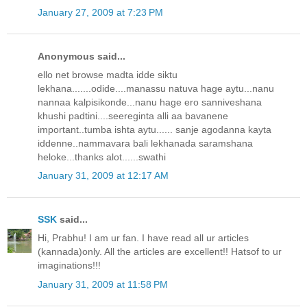
January 27, 2009 at 7:23 PM
Anonymous said...
ello net browse madta idde siktu
lekhana.......odide....manassu natuva hage aytu...nanu
nannaa kalpisikonde...nanu hage ero sanniveshana
khushi padtini....seereginta alli aa bavanene
important..tumba ishta aytu...... sanje agodanna kayta
iddenne..nammavara bali lekhanada saramshana
heloke...thanks alot......swathi
January 31, 2009 at 12:17 AM
SSK
said...
Hi, Prabhu! I am ur fan. I have read all ur articles
(kannada)only. All the articles are excellent!! Hatsof to ur
imaginations!!!
January 31, 2009 at 11:58 PM