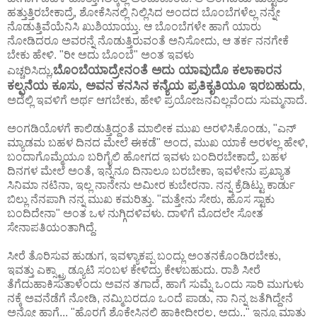
ಹತ್ತುತ್ತಿರಬೇಕಾದ್ರೆ, ಶೋಕೆಸಿನಲ್ಲಿ ನಿಲ್ಲಿಸಿದ ಅಂದದ ಬೊಂಬೆಗಳೆಲ್ಲ ನನ್ನೇ
ನೊಡುತ್ತಿವೆಯೆನಿಸಿ ಖುಶಿಯಾಯ್ತು. ಆ ಬೊಂಬೆಗಳೇ ಹಾಗೆ ಯಾರು
ನೋಡಿದರೂ ಅವರನ್ನೆ ನೊಡುತ್ತಿರುವಂತೆ ಅನಿಸೋದು, ಆ ತರ್ಕ ನನಗೇಕೆ
ಬೇಕು ಹೇಳಿ. "ರೀ ಅದು ಬೊಂಬೆ" ಅಂತ ಇವಳು
ಬೊಂಬೆಯಾದ್ರೇನಂತೆ ಅದು ಯಾವುದೊ ಕಲಾಕಾರನ
ಎಚ್ಚರಿಸಿದ್ಲು,
ಕಲ್ಪನೆಯ ಕೂಸು, ಅವನ ಕನಸಿನ ಕನ್ಯೆಯ ಪ್ರತಿಕೃತಿಯೂ ಇರಬಹುದು
,
ಅದೆಲ್ಲಿ ಇವಳಿಗೆ ಅರ್ಥ ಆಗಬೇಕು, ಹೇಳಿ ಪ್ರಯೋಜನವಿಲ್ಲವೆಂದು ಸುಮ್ಮನಾದೆ.
ಅಂಗಡಿಯೊಳಗೆ ಕಾಲಿಡುತ್ತಿದ್ದಂತೆ ಮಾಲೀಕ ಮುಖ ಅರಳಿಸಿಕೊಂಡು, "ಎನ್
ಮ್ಯಾಡಮ ಬಹಳ ದಿನದ ಮೇಲೆ ಈಕಡೆ" ಅಂದ, ಮುಖ ಯಾಕೆ ಅರಳಲ್ಲ ಹೇಳಿ,
ಬಂದಾಗೊಮ್ಮೆಯೂ ಬರಿಗೈಲಿ ಹೋಗದ ಇವಳು ಬಂದಿರಬೇಕಾದ್ರೆ, ಬಹಳ
ದಿನಗಳ ಮೇಲೆ ಅಂತೆ, ಇನ್ನೆನೂ ದಿನಾಲೂ ಬರಬೇಕಾ, ಇವಳೇನು ಪ್ರಖ್ಯಾತ
ಸಿನಿಮಾ ನಟಿನಾ, ಇಲ್ಲ ನಾನೇನು ಅಮೀರ ಕುಬೇರನಾ. ನನ್ನ ಕ್ರೆಡಿಟ್ಟು ಕಾರ್ಡು
ಬಿಲ್ಲು ನೆನಪಾಗಿ ನನ್ನ ಮುಖ ಕಮರಿತ್ತು. "ಮತ್ತೇನು ಸೇಠು, ಹೊಸ ಸ್ಟಾಕು
ಬಂದಿದೇನಾ" ಅಂತ ಒಳ ನುಗ್ಗಿದಳಿವಳು. ದಾಳಿಗೆ ಮೊದಲೇ ಸೋತ
ಸೇನಾಪತಿಯಂತಾಗಿದ್ದೆ.
ಸೀರೆ ತೊರಿಸುವ ಹುಡುಗ, ಇವಳ್ಯಾಕಪ್ಪ ಬಂದ್ಲು ಅಂತನಕೊಂಡಿರಬೇಕು,
ಇವತ್ತು ಎಕ್ಸ್ಟ್ರಾ ಡ್ಯೂಟಿ ಸಂಬಳ ಕೇಳಿದ್ರು ಕೇಳಬಹುದು. ರಾಶಿ ಸೀರೆ
ತೆಗೆದುಹಾಕಿಸುತಾಳೆಂದು ಅವನ ತಗಾದೆ, ಹಾಗೆ ಸುಮ್ನೆ ಒಂದು ಸಾರಿ ಮುಗುಳು
ನಕ್ಕೆ ಅವನೆಡೆಗೆ ನೋಡಿ, ನಮ್ಮಿಬರದೂ ಒಂದೆ ಪಾಡು, ನಾ ನಿನ್ನ ಜತೆಗಿದ್ದೇನೆ
ಅನ್ನೋ ಹಾಗೆ... "ಹೊರಗೆ ಶೊಕೇಸಿನಲ್ಲಿ ಹಾಕೀದೀರಲ್ಲ, ಅದು.." ಇನ್ನೂ ಮಾತು