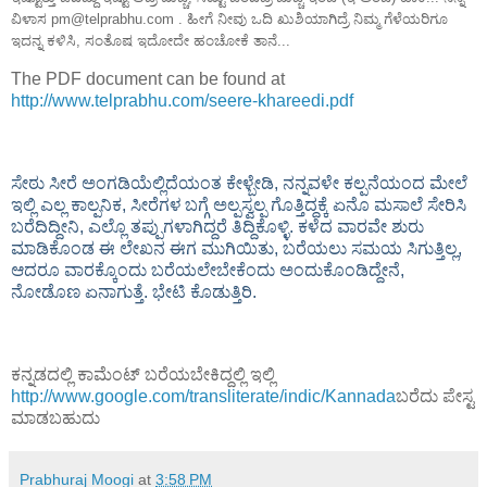
ವಿಳಾಸ pm@telprabhu.com . ಹೀಗೆ ನೀವು ಒದಿ ಖುಶಿಯಾಗಿದ್ರೆ ನಿಮ್ಮ ಗೆಳೆಯರಿಗೂ
ಇದನ್ನ ಕಳಿಸಿ, ಸಂತೊಷ ಇದೋದೇ ಹಂಚೋಕೆ ತಾನೆ...
The PDF document can be found at
http://www.telprabhu.com/seere-khareedi.pdf
ಸೇಠು ಸೀರೆ ಅಂಗಡಿಯೆಲ್ಲಿದೆಯಂತ ಕೇಳ್ಬೇಡಿ, ನನ್ನವಳೇ ಕಲ್ಪನೆಯಂದ ಮೇಲೆ
ಇಲ್ಲಿ ಎಲ್ಲ ಕಾಲ್ಪನಿಕ, ಸೀರೆಗಳ ಬಗ್ಗೆ ಅಲ್ಪಸ್ವಲ್ಪ ಗೊತ್ತಿದ್ದಕ್ಕೆ ಏನೊ ಮಸಾಲೆ ಸೇರಿಸಿ
ಬರೆದಿದ್ದೀನಿ, ಎಲ್ಲೊ ತಪ್ಪುಗಳಾಗಿದ್ದರೆ ತಿದ್ದಿಕೊಳ್ಳಿ. ಕಳೆದ ವಾರವೇ ಶುರು
ಮಾಡಿಕೊಂಡ ಈ ಲೇಖನ ಈಗ ಮುಗಿಯಿತು, ಬರೆಯಲು ಸಮಯ ಸಿಗುತ್ತಿಲ್ಲ,
ಆದರೂ ವಾರಕ್ಕೊಂದು ಬರೆಯಲೇಬೇಕೆಂದು ಅಂದುಕೊಂಡಿದ್ದೇನೆ,
ನೋಡೊಣ ಏನಾಗುತ್ತೆ. ಭೇಟಿ ಕೊಡುತ್ತಿರಿ.
ಕನ್ನಡದಲ್ಲಿ ಕಾಮೆಂಟ್ ಬರೆಯಬೇಕಿದ್ದಲ್ಲಿ ಇಲ್ಲಿ
http://www.google.com/transliterate/indic/Kannada
ಬರೆದು ಪೇಸ್ಟ
ಮಾಡಬಹುದು
Prabhuraj Moogi
at
3:58 PM