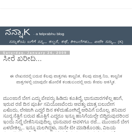
Saturday, January 24, 2009
ಸೀರೆ ಖರೀದಿ...
ಈ ಲೇಖನದಲ್ಲಿ ಬರುವ ಕೆಲವು ಪಾತ್ರಗಳು ಕಾಲ್ಪನಿಕ, ಕೆಲವು ಮಾತ್ರ ನಿಜ, ಕಾಲ್ಪನಿಕ
ಪಾತ್ರಗಳಲ್ಲಿ ಯಾವುದೇ ಹೋಲಿಕೆ ಕಂಡುಬಂದಲ್ಲಿ ಅದು ಕೇವಲ ಆಕಸ್ಮಿಕ.
ಮುಂಜಾನೆ ಬೇಗ ಎದ್ದು ಪೇಪರ್ರು ಹಿಡಿದು ಕೂತಿದ್ದೆ, ಭಾನುವಾರಗಳೆಲ್ಲ ಹಾಗೆ,
ಇರುವ ರಜೆ ದಿನ ಪೂರ್ತಿ ಸವಿಯೊಣವೆಂದು ಆವತ್ತು ಮಾತ್ರ ಬಲುಬೇಗ
ಏಳೊದು, ಲೇಟಾಗಿ ಎದ್ದರೆ ದಿನ ಕಳೆದುಹೋಗಿದ್ದೆ ಅರಿವಿಗೆ ಬರೊಲ್ಲ. ಶನಿವಾರ
ಸೂರ್‍ಯ ನೆತ್ತಿಗೆ ಬರುವ ಹೊತ್ತಿಗೆ ಎದ್ದರೂ ಇನ್ನೂ ಹಾಸಿಗೆಯಲ್ಲೇ ಬಿದ್ದಿರುವುದರಿಂದ
ಇಂದು ನಿದ್ದೆ ಬೇಕೆನಿಸುವುದಿಲ್ಲ. ಭಾನುವಾರ ಅವಳಿಗೂ ರಜೆ... ಮುಂಜಾನೆ ಬೇಗ
ಏಳಬೇಕಿಲ್ಲ... ಇನ್ನೂ ಮಲಗಿದ್ದಳು, ನಾನೇ ಟೀ ಮಾಡಿಕೊಂಡು, ವಿಜಯ