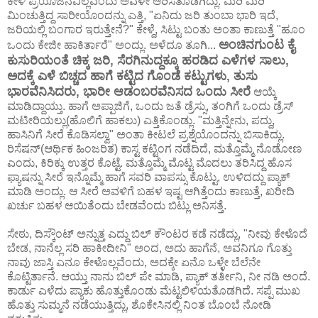
ಕೇಳಿ ಪ್ರಯೊಜನವಿಲ್ಲವೆಂದು ಅವಳೇ ಆರಿಸತೊಡಗಿದ್ಲು. ಮಿರಿ ಮಿರಿ
ಮಿಂಚುತ್ತಿದ್ದ ಸಾರೀಯೊಂದನ್ನು ಎತ್ತಿ, "ಏನಿದು ಜರಿ ತುಂಬಾ ಭಾರಿ ಇದೆ,
ಜರಿಯಲ್ಲಿ ಬಂಗಾರ ಇರುತ್ತೇನೆ?" ಕೇಳ್ದೆ, ಸಿಟ್ಟು ಬಂತು ಅಂತಾ ಕಾಣುತ್ತೆ "ಹೂಂ
ಅಂಚಿನಗುಂಟ ಕೈ
ಒಂದು ಕೇಜೀ ಹಾಕಿರ್ತಾರೆ" ಅಂದ್ಲು. ಅಳೆದೂ ತೂಗಿ...
ಕುಸುರಿಯಂತೆ ಚಿಕ್ಕ ಜರಿ, ಸೆರಗಿನುದ್ದಕ್ಕೂ ಹರಡಿದ ಎಳೆಗಳ ಸಾಲು,
ಅದಕ್ಕೆ ಎಳೆ ಬಿಚ್ಚದ ಹಾಗೆ ಕಟ್ಟಿದ ಗೊಂಡೆ ಕಟ್ಟುಗಳು, ತುಸು
ಭಾರವೆನಿಸಿದರು, ಭಾರೀ ಆಡಂಬರವೆನಿಸದ ಒಂದು ಸೀರೆ
ಆಯ್ಕೆ
ಮಾಡಿದ್ದಾಯ್ತು. ಹಾಗೆ ಅಪ್ಪಾಜಿಗೆ, ಒಂದು ಜತೆ ಡ್ರೆಸ್ಸು, ತಂಗಿಗೆ ಒಂದು ಡ್ರೆಸ್
ಮಟೀರಿಯಲ್ಲು(ಹೊಲಿಗೆ ಹಾಕಲು) ಎತ್ತಿಕೊಂಡ್ಲು. "ಮತ್ತಿನ್ನೇನು, ಪದ್ದು,
ಹಾಸಿನಿಗೆ ಸೀರೆ ಕೊಡಿಸಲ್ವಾ" ಅಂತಾ ಕೀಟಲೆ ಪ್ರಶ್ನೆಯೊಂದನ್ನು ಬಿಸಾಕಿದ್ಲು.
ರಿಸೆಷನ್(ಆರ್ಥಿಕ ಹಿಂಜರಿತ) ಕಾಸ್ಟ ಕಟ್ಟಿಂಗ ನಡೆದಿದೆ, ಮತ್ತೊಮ್ಮೆ ನೊಡೋಣ
ಎಂದು, ಕಿರಿಕ್ಕು ಉತ್ತರ ಕೊಟ್ಟೆ. ಮತ್ತೊಮ್ಮೆ ಮೊಟ್ಟ ಮೊದಲು ತರಿಸಿದ್ದ ಹೊಸ
ಫ್ಯಾಷನ್ನು ಸೀರೆ ಇನ್ನೊಮ್ಮೆ ಹಾಗೆ ಸವರಿ ವಾಪಸ್ಸು ಕೊಟ್ಟು, ಉಳಿದದ್ದು ಪ್ಯಾಕ್
ಮಾಡಿ ಅಂದ್ಲು. ಆ ಸೀರೆ ಅವಳಿಗೆ ಬಹಳ ಇಷ್ಟ ಆಗಿತ್ತೆಂದು ಕಾಣುತ್ತೆ, ಖರೀದಿ
ಖರ್ಚು ಬಹಳ ಆಯಿತೆಂದು ಬೇಡವೆಂದು ಬಿಟ್ಲು ಅನಿಸತ್ತೆ.
ಸೇಠು, ದಿಸ್ಕೌಂಟ್ ಅನ್ನುತ್ತ ಎದ್ದು ಬಿಲ್ ಕೌಂಟರ ಕಡೆ ನಡೆದ್ಲು, "ನೀವು ಕೇಳೊದೆ
ಬೇಡ, ನಾನೆಲ್ಲ ಸರಿ ಹಾಕೀದೀನಿ" ಅಂದ, ಅದು ಹಾಗೆನೆ, ಅವನಿಗೂ ಗೊತ್ತು
ನಾವು ಜಾಸ್ತಿ ಎನೂ ಕೇಳೊಲ್ಲವೆಂದು, ಅದಕ್ಕೇ ಏನೊ ಒಳ್ಳೇ ಬೆಲೆನೇ
ಕೊಟ್ಟಿರ್ತಾನೆ. ಆಯ್ತು ನಾನು ಬಿಲ್ ಪೇ ಮಾಡಿ, ಪ್ಯಾಕ್ ತರ್ತೀನಿ, ನೀ ನಡಿ ಅಂದೆ.
ಕಾರ್ಡು ಎಳೆದು ಪ್ಯಾಕು ಹೊತ್ತುಕೊಂಡು ಮೆಟ್ಟಲಿಳಿಯತೊಡಗಿದೆ. ಸಪ್ಪೆ ಮುಖ
ಹೊತ್ತು ಸುಮ್ಮನೆ ನಡೆಯುತ್ತಿದ್ಲು, ಶೊಕೇಸಿನಲ್ಲಿ ನಿಂತ ಬೊಂಬೆ ನೋಡಿ