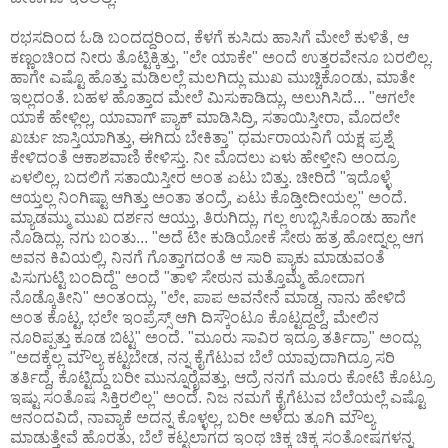
ರಭಸದಿಂದ ಓಡಿ ಬಂದದ್ದರಿಂದ, ಕೆಳಗೆ ಕುಸಿದು ಹಾಸಿಗೆ ಮೇಲೆ ಕುಳಿತೆ, ಆ
ಕಣ್ಣಂಚಿಂದ ನೀರು ತೊಟ್ಟಿಕ್ಕಿತ್ತು, "ಲೇ ಯಾಕೇ" ಅಂದೆ ಉತ್ತರವೇನೂ ಬರಲಿಲ್ಲ.
ಹಾಗೇ ಎಷ್ಟೊ ಹೊತ್ತು ಮಡಿಲಲ್ಲೆ ಮಲಗಿದ್ಲು ಮುಖ ಮುಚ್ಚಿಕೊಂಡು, ಮಾತೇ
ಇಲ್ಲದಂತೆ. ಬಹಳ ಹೊತ್ತಾದ ಮೇಲೆ ಮಿಸುಕಾಡಿದ್ಲು, ಅಲುಗಿಸಿದೆ... "ಆಗಲೇ
ಯಾಕೆ ಹೇಳ್ಲಿಲ್ಲ, ಯಾವಾಗ್ ಪ್ಯಾಕ್ ಮಾಡಿಸಿದ್ರಿ, ಸತಾಯಿಸ್ತೀರಾ, ಮೊದಲೇ
ಖರ್ಚು ಜಾಸ್ತಿಯಾಗಿತ್ತು, ಈಗಿದು ಬೇಕಿತ್ತಾ" ಧರ್ಮರಾಯನಿಗೆ ಯಕ್ಷ ಪ್ರಶ್ನೆ
ಕೇಳಿದಂತೆ ಆಕಾಶವಾಣಿ ಕೇಳಿಸ್ತು. ನೀ ಮೊದಲು ಏಳು ಹೇಳ್ತೀನಿ ಅಂದ್ರೂ
ಏಳಲಿಲ್ಲ, ಬದಲಿಗೆ ಸತಾಯಿಸ್ತೀರ ಅಂತ ಏಟು ಬಿತ್ತು. ಚೀರಿದೆ "ಇದೊಳ್ಳೆ
ಆಯ್ತಲ್ಲ ನಿಂಗಿಷ್ಟಾ ಆಗಿತ್ತು ಅಂತಾ ತಂದ್ರೆ, ಏಟು ಕೊಡ್ತೀದೀಯಲ್ಲ" ಅಂದೆ.
ಮ್ಯಾಡಮ್ಮು ಮುಖ ದರ್ಶನ ಆಯ್ತು, ತಿರುಗಿದ್ಲು, ಗಲ್ಲ ಉಬ್ಬಿಸಿಕೊಂಡು ಹಾಗೇ
ನೊಡಿದ್ಲು. ನಗು ಬಂತು... "ಅದೆ ಟೀ ಕುಡಿಯೋಕೆ ಸೇಠು ಹತ್ರ ಹೋದ್ನಲ್ಲ ಆಗ
ಅವನ ಕಿವಿಯಲ್ಲಿ, ನಿನಗೆ ಗೊತ್ತಾಗದಂತೆ ಆ ಸಾರಿ ಪ್ಯಾಕು ಮಾಡುವಂತೆ
ಪಿಸುಗುಟ್ಟಿ ಬಂದಿದ್ದೆ" ಅಂದೆ "ತಾಳಿ ಸೇಠುನ ಮತ್ತೊಮ್ಮೆ ಹೋದಾಗ
ನೊಡ್ಕೊತೀನಿ" ಅಂತಂದ್ಲು, "ಲೇ, ಪಾಪ ಅವನೇನೆ ಮಾಡ್ದ, ನಾನು ಹೇಳಿದೆ
ಅಂತ ಕೊಟ್ಟ, ಭಲೇ ಇಂಪ್ರೆಸ್ಸ್ ಆಗಿ ದಿಸ್ಕೌಂಟೂ ಕೊಟ್ಟದ್ದಲ್ದೆ, ಮೇಲಿನ
ನೂರಿಪ್ಪತ್ತು ಕೂಡ ಬಿಟ್ಟ" ಅಂದೆ. "ಮೂರು ಸಾವಿರ ಇದ್ರೂ ತರ್ತಿದ್ರಾ" ಅಂದ್ಲು
"ಅದಕ್ಕೆಲ್ಲ ಮೌಲ್ಯ ಕಟ್ಟಬೇಡ, ನನ್ನ ಕೈಗೆಟುವ ಬೆಲೆ ಯಾವುದಾಗಿದ್ರೂ ಸರಿ
ತರ್ತಿದ್ದೆ, ಕೊಟ್ಟಿದ್ದು ಬರೀ ಮುನ್ನೂರೈವತ್ತು, ಆದ್ರೆ ನನಗೆ ಮೂರು ಕೋಟಿ ಕೊಟ್ರೂ
ಇಷ್ಟು ಸಂತೊಷ ಸಿಕ್ತಿರಲಿಲ್ಲ" ಅಂದೆ. ನಿಜ ನಮಗೆ ಕೈಗೆಟುವ ಬೆಲೆಯಲ್ಲೆ ಎಷ್ಟೊ
ಆನಂದವಿದೆ, ನಾವ್ಯಾಕೆ ಅದನ್ನ ಕೊಳ್ಳಲ್ಲ, ಬರೀ ಅಳೆದು ತೂಗಿ ಮೌಲ್ಯ
ಮಾಡುತ್ತೇವೆ ಹೊರತು, ಬೆಲೆ ಕಟ್ಟಲಾಗದ ಇಂಥ ಚಿಕ್ಕ ಚಿಕ್ಕ ಸಂತೋಷಗಳನ್ನ