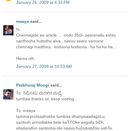
January 26, 2009 at 4:33 PM
maaya
said...
hi..
Chennagide ee article..... ondu 350/- seerenallu eshtu
santhosha huttuthe alva.. neevu seere varnane
chennagi madthira.. kodsona kodsona.. ha ha ha ha...
Hema.nth
January 27, 2009 at 10:53 AM
Prabhuraj Moogi
said...
To: ಸಿಮೆಂಟು ಮರಳಿನ ಮಧ್ಯೆ
tumbaa thanks sir, keep visiting...
To: maaya
tamma protsaahakke tumbaa dhanywaadagaLu,
santosh annodakke bele kaTTOke aagalla biDi,
elladaralloo santosha ide naavu huDukabEku ashTe.