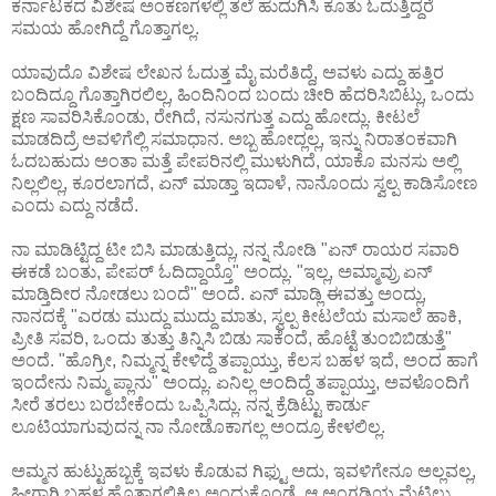
ಕರ್ನಾಟಕದ ವಿಶೇಷ ಅಂಕಣಗಳಲ್ಲಿ ತಲೆ ಹುದುಗಿಸಿ ಕೂತು ಓದುತ್ತಿದ್ದರೆ
ಸಮಯ ಹೋಗಿದ್ದೆ ಗೊತ್ತಾಗಲ್ಲ.
ಯಾವುದೊ ವಿಶೇಷ ಲೇಖನ ಓದುತ್ತ ಮೈ ಮರೆತಿದ್ದೆ, ಅವಳು ಎದ್ದು ಹತ್ತಿರ
ಬಂದಿದ್ದೂ ಗೊತ್ತಾಗಿರಲಿಲ್ಲ, ಹಿಂದಿನಿಂದ ಬಂದು ಚೀರಿ ಹೆದರಿಸಿಬಿಟ್ಲು, ಒಂದು
ಕ್ಷಣ ಸಾವರಿಸಿಕೊಂಡು, ರೇಗಿದೆ, ನಸುನಗುತ್ತ ಎದ್ದು ಹೋದ್ಲು. ಕೀಟಲೆ
ಮಾಡದಿದ್ರೆ ಅವಳಿಗೆಲ್ಲಿ ಸಮಾಧಾನ. ಅಬ್ಬ ಹೋದ್ಲಲ್ಲ, ಇನ್ನು ನಿರಾತಂಕವಾಗಿ
ಓದಬಹುದು ಅಂತಾ ಮತ್ತೆ ಪೇಪರಿನಲ್ಲಿ ಮುಳುಗಿದೆ, ಯಾಕೊ ಮನಸು ಅಲ್ಲಿ
ನಿಲ್ಲಲಿಲ್ಲ, ಕೂರಲಾಗದೆ, ಏನ್ ಮಾಡ್ತಾ ಇದಾಳೆ, ನಾನೊಂದು ಸ್ವಲ್ಪ ಕಾಡಿಸೋಣ
ಎಂದು ಎದ್ದು ನಡೆದೆ.
ನಾ ಮಾಡಿಟ್ಟಿದ್ದ ಟೀ ಬಿಸಿ ಮಾಡುತ್ತಿದ್ಲು, ನನ್ನ ನೋಡಿ "ಏನ್ ರಾಯರ ಸವಾರಿ
ಈಕಡೆ ಬಂತು, ಪೇಪರ್ ಓದಿದ್ದಾಯ್ತೊ" ಅಂದ್ಲು. "ಇಲ್ಲ, ಅಮ್ಮಾವ್ರು ಏನ್
ಮಾಡ್ತಿದೀರ ನೋಡಲು ಬಂದೆ" ಅಂದೆ. ಏನ್ ಮಾಡ್ಲಿ ಈವತ್ತು ಅಂದ್ಲು,
ನಾನದಕ್ಕೆ "ಎರಡು ಮುದ್ದು ಮುದ್ದು ಮಾತು, ಸ್ವಲ್ಪ ಕೀಟಲೆಯ ಮಸಾಲೆ ಹಾಕಿ,
ಪ್ರೀತಿ ಸವರಿ, ಒಂದು ತುತ್ತು ತಿನ್ನಿಸಿ ಬಿಡು ಸಾಕೆಂದೆ, ಹೊಟ್ಟೆ ತುಂಬಿಬಿಡುತ್ತೆ"
ಅಂದೆ. "ಹೊಗ್ರೀ, ನಿಮ್ಮನ್ನ ಕೇಳಿದ್ದೆ ತಪ್ಪಾಯ್ತು, ಕೆಲಸ ಬಹಳ ಇದೆ, ಅಂದ ಹಾಗೆ
ಇಂದೇನು ನಿಮ್ಮ ಪ್ಲಾನು" ಅಂದ್ಲು. ಏನಿಲ್ಲ ಅಂದಿದ್ದೆ ತಪ್ಪಾಯ್ತು, ಅವಳೊಂದಿಗೆ
ಸೀರೆ ತರಲು ಬರಬೇಕೆಂದು ಒಪ್ಪಿಸಿದ್ಲು. ನನ್ನ ಕ್ರೆಡಿಟ್ಟು ಕಾರ್ಡು
ಲೂಟಿಯಾಗುವುದನ್ನ ನಾ ನೋಡೊಕಾಗಲ್ಲ ಅಂದ್ರೂ ಕೇಳಲಿಲ್ಲ.
ಅಮ್ಮನ ಹುಟ್ಟುಹಬ್ಬಕ್ಕೆ ಇವಳು ಕೊಡುವ ಗಿಫ್ಟು ಅದು, ಇವಳಿಗೇನೂ ಅಲ್ಲವಲ್ಲ,
ಹೀಗಾಗಿ ಬಹಳ ಹೊತ್ತಾಗಲಿಕ್ಕಿಲ್ಲ ಅಂದುಕೊಂಡೆ. ಆ ಅಂಗಡಿಯ ಮೆಟ್ಟಿಲು