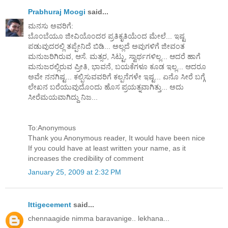
Prabhuraj Moogi
said...
ಮನಸು ಅವರಿಗೆ:
ಬೊಂಬೆಯೂ ಜೀವಿಯೊಂದರ ಪ್ರತಿಕೃತಿಯೆಂದ ಮೇಲೆ... ಇಷ್ಟ
ಪಡುವುದರಲ್ಲಿ ತಪ್ಪೇನಿದೆ ಬಿಡಿ... ಅಲ್ಲದೆ ಅವುಗಳಿಗೆ ಜೀವಂತ
ಮನುಜರಿಗಿರುವ, ಆಸೆ. ಮತ್ಸರ, ಸಿಟ್ಟು, ಸ್ವಾರ್ಥಗಳಿಲ್ಲ... ಆದರೆ ಹಾಗೆ
ಮನುಜರಲ್ಲಿರುವ ಪ್ರೀತಿ, ಭಾವನೆ, ಬಯಕೆಗಳೂ ಕೂಡ ಇಲ್ಲ... ಆದರೂ
ಅವೇ ನನಗಿಷ್ಟ... ಕಲ್ಪಿಸುವವರಿಗೆ ಕಲ್ಪನೆಗಳೇ ಇಷ್ಟ... ಏನೊ ಸೀರೆ ಬಗ್ಗೆ
ಲೇಖನ ಬರೆಯುವುದೊಂದು ಹೊಸ ಪ್ರಯತ್ನವಾಗಿತ್ತು... ಅದು
ಸೀರೆಮಯವಾಗಿದ್ದು ನಿಜ...
To:Anonymous
Thank you Anonymous reader, It would have been nice
If you could have at least written your name, as it
increases the credibility of comment
January 25, 2009 at 2:32 PM
Ittigecement
said...
chennaagide nimma baravanige.. lekhana...