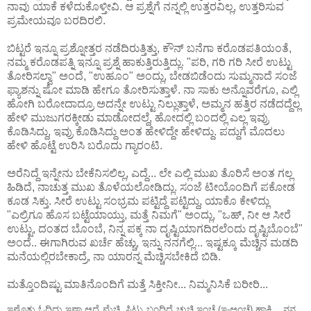
ನಾವು ಯಾಕೆ ಕಳೆದುಕೊಳ್ತೀವಿ. ಆ ಪ್ರಶ್ನೆಗೆ ನನ್ನಲ್ಲಿ ಉತ್ತರವಿಲ್ಲ, ಉತ್ತರಿಸುವ
ಪ್ರಮೇಯವೂ ಬರದಿರಲಿ.
ಬಿಟ್ಟರೆ ಇನ್ನೂ ಪ್ರಶ್ನೋತ್ತರ ನಡೆದಿರುತ್ತಿತ್ತು, ಕೌನ್ ಬನೆಗಾ ಕರೊಡಪತಿಯಂತೆ,
ನಮ್ಮ ಕರೊಡಪತ್ನಿ ಇನ್ನೂ ಪ್ರಶ್ನೆ ಹಾಕುತ್ತಿರುತ್ತಿದ್ಲು. "ಪರಿ, ಗರಿ ಗರಿ ಸೀರೆ ಉಟ್ಟು
ತೋರಿಸಲ್ವಾ" ಅಂದೆ, "ಉಹೂಂ" ಅಂದ್ಲು, ಬೇಡಬಿಡೆಂದು ಸುಮ್ಮನಾದೆ ಸಂಜೆ
ಫ್ಯಾಶನ್ನು ಷೋ ಮಾಡಿ ಹೇಗೂ ತೋರಿಸುತ್ತಾಳೆ. ನಾ ಸಾಕು ಅನ್ನೊವರೆಗೂ, ಎಲ್ಲಿ
ಹೋಗಿ ಬರೋದಾದ್ರೂ ಅದನ್ನೇ ಉಟ್ಟು ನಿಲ್ಲುತ್ತಾಳೆ, ಅಮ್ಮನ ಹತ್ತಿರ ನಡೆದದ್ದೆಲ್ಲ
ಹೇಳಿ ಮುಜುಗರಕ್ಕೀಡು ಮಾಡೋದಲ್ದೆ, ಹೋದಲ್ಲಿ ಬಂದಲ್ಲಿ ಎಲ್ಲ ಇವ್ರು
ಕೊಡಿಸಿದ್ದು, ಇವ್ರು ಕೊಡಿಸಿದ್ದು ಅಂತ ಹೇಳಿದ್ದೇ ಹೇಳಿದ್ದು. ಪದ್ದುಗೆ ಮೊದಲು
ಹೇಳಿ ಹೊಟ್ಟೆ ಉರಿಸಿ ಬರೊದು ಗ್ಯಾರಂಟಿ.
ಅರೆನಿದ್ದೆ ಇನ್ನೇನು ಬೇಕೆನಿಸಲಿಲ್ಲ, ಎದ್ದೆ... ಲೇ ಎಲ್ಲಿ ಮುಖ ತೊರಿಸೆ ಅಂತ ಗಲ್ಲ
ಹಿಡಿದೆ, ನಾಚುತ್ತ ಮುಖ ತೊಳೆಯಲೋಡಿದ್ಲು. ಸಂಜೆ ಟೀಯೊಂದಿಗೆ ಪಕೋಡ
ಕೂಡ ಸಿಕ್ತು. ಸೀರೆ ಉಟ್ಟು ಸಂಭ್ರಮ ಪಟ್ಟಿದ್ದೆ ಪಟ್ಟಿದ್ದು, ಯಾಕೊ ಕೇಳಿದ್ಲು
"ಎಲ್ರಿಗೂ ಹೊಸ ಬಟ್ಟೆಯಾಯ್ತು, ಮತ್ತೆ ನಿಮಗೆ" ಅಂದ್ಲು, "ಒಹ್, ನೀ ಆ ಸೀರೆ
ಉಟ್ಟು, ದಂತದ ಬೊಂಬೆ, ನಿನ್ನ ಪಕ್ಕ ನಾ ದೃಷ್ಟಿಯಾಗದಿರಲೆಂದು ದೃಷ್ಟಿಬೊಂಬೆ"
ಅಂದೆ.. ಈಗಾಗಿರುವ ಖರ್ಚೆ ಹೆಚ್ಚು, ಇನ್ನು ನನಗೆಲ್ಲಿ... ಇಷ್ಟಕ್ಕೂ ಮೆಚ್ಚಿನ ಮಡದಿ
ಮನೆಯಲ್ಲಿರಬೇಕಾದ್ರೆ, ನಾ ಯಾರನ್ನ ಮೆಚ್ಚಿಸಬೇಕಿದೆ ಬಿಡಿ.
ಮತ್ತೊಂದಿಷ್ಟು ಮಾತಿನೊಂದಿಗೆ ಮತ್ತೆ ಸಿಕ್ತೀನೀ... ನಿಮ್ಮನಿಸಿಕೆ ಬರೀರಿ...
ಇಷ್ಟೊತ್ತು ಓದಿದ್ದು ಇಷ್ಟಾ ಆದ್ರೆ ಮೆಚ್ಚಿ, ಸಿಟ್ಟು ಬಂದಿದ್ರೆ ಚುಚ್ಚಿ ಇಂಚೆ (ಇ-ಅಂಚೆ) ಹಾಕಿ... ನನ್ನ