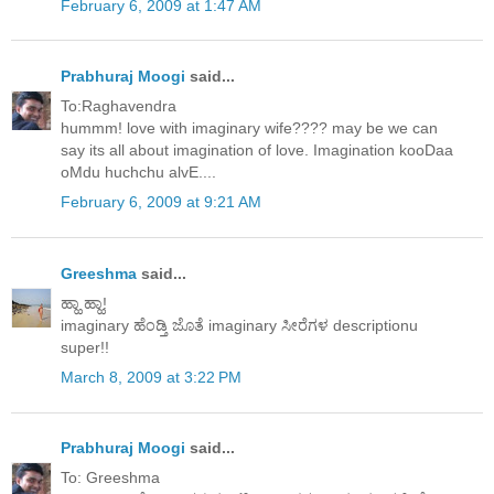
February 6, 2009 at 1:47 AM
Prabhuraj Moogi
said...
To:Raghavendra
hummm! love with imaginary wife???? may be we can
say its all about imagination of love. Imagination kooDaa
oMdu huchchu alvE....
February 6, 2009 at 9:21 AM
Greeshma
said...
ಹ್ಹಾ ಹ್ಹಾ!
imaginary ಹೆಂಡ್ತಿ ಜೊತೆ imaginary ಸೀರೆಗಳ descriptionu
super!!
March 8, 2009 at 3:22 PM
Prabhuraj Moogi
said...
To: Greeshma