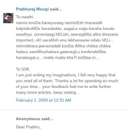
Prabhuraj Moogi
said...
To:swathi
nanoo kooDa bareyuvaag sannivEsh manasalli
kalpisikoMDe baredaddu, aagaLe naija baraha baralu
saadhya. correctaagi hELidri, seeregiMta alliro bhavane
important, oh! saraMsh enu lekhanaane odalu hELi...
nimmibbara jeevanadalli kooDa iMtha chikka chikka
halavu samMtoshakara gatanegLu tumbiraleMba
haraikegaLu... matte matte bheTi koDtaa iri...
To:SSK
I am just writing my imaginations, I felt very happy that
you read all of them, Thanks a lot for spending so much
of your time... your feedback fuel me to write further
many more articles. keep visiting...
February 1, 2009 at 12:31 AM
Anonymous said...
Dear Prabhu,