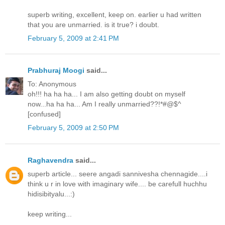
superb writing, excellent, keep on. earlier u had written
that you are unmarried. is it true? i doubt.
February 5, 2009 at 2:41 PM
Prabhuraj Moogi
said...
To: Anonymous
oh!!! ha ha ha... I am also getting doubt on myself
now...ha ha ha... Am I really unmarried??!*#@$^
[confused]
February 5, 2009 at 2:50 PM
Raghavendra
said...
superb article... seere angadi sannivesha chennagide....i
think u r in love with imaginary wife.... be carefull huchhu
hidisibityalu...:)
keep writing...