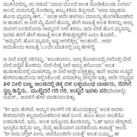
ಮುಗಿಸಿರಲಿಲ್ಲ, ನಾ ನಡುವೆ "ಯಾವ ಬೊಂಬೆ ಅಂತ ನೋಡಿಕೊಂಡು ಬರಲಾ"
ಅಂದೆ, ದುರುಗುಟ್ಟಿ ನೋಡಿದ್ಲು, ಹಲ್ಲು ಕಿರಿದು ತೆಪ್ಪಗಾದೆ. "ಅದಾ ಮ್ಯಾಡಮ
ಹೊಸಾ ಫ್ಯಾಷನ್ನು ಈಗ..." ಅಂತ ಅದೇ ಹಳಸಲು ಮಾಲನ್ನು ಹೊಗಳತೊಡಗಿದ
ಆ ಹುಡುಗ. ಆ ಸೀರೆ ಮೈ ಮೇಲೆ ಹೊದ್ದು, ಹೇಗೆ ಕಾಣುತ್ತೆ ಅಂತ ಕೇಳಿದ್ಲು, ಅಲ್ಲಾ
ನಾವೀಗ ಬಂದಿರೋದು ಅಮ್ಮನಿಗೆ ಸೀರೆ ತರಲು, ಇದು ಬೇರೆ ಹೊಸ ಫ್ಯಾಷನ್ನು,
ಇವಳು ತನಗೆ ಹೇಗೆ ಕಾಣುತ್ತೆ ಅಂತ ಕೇಳುತ್ತಿದ್ದಾಳೆ!!! ಏನೂ ತೊಚದೆ...
"ಅಮ್ಮನಿಗೆ, ಹೊಸ ಫ್ಯಾಷನ್ನು ಇಷ್ಟ ಆಗಲಿಕ್ಕಿಲ್ಲ" ಅಂತಂದೆ... ಅರ್ಥ
ಆಯಿತೆಂದು ಕಾಣುತ್ತೆ, ಒಂದೇ ಮಾತಿನಲ್ಲಿ ಎಲ್ಲ ಹೇಳಿದ್ದೆ.
ಆ ಸೀರೆ ಪಕ್ಕಕ್ಕೆ ಸರಿಸಿಟ್ಟು, "ಕಾಂಚೀವರಂ, ಇಲ್ಲಾ ಕೋಚಂಪಲ್ಲಿ ಸೀರೆನಲ್ಲಿ ಬೇರೆ
ಬೇರೆ ವರೈಟಿ ತೋರಿಸು, ಬೇರೆ ರೇಶ್ಮೆ ಸೀರೆ ಇದ್ರೂ ತಗೊಂಬಾ" ಅಂತ
ಹುಡುಕಾಟದಲ್ಲಿ ಮುಳುಗಿದ್ಲು, ಆ ಸೀರೆ ಅಲ್ಲೇ ಪಕ್ಕಕ್ಕಿತ್ತಲ್ಲ, ಹಾಗೆ ಅವಳು ಉಟ್ಟರೆ
ಹೇಗಿರಬಹುದೆಂದು ಕಲ್ಪಿಸಿಕೊಂಡೆ, ಪರವಾಗಿಲ್ಲ ಚೆನ್ನಾಗೇ ಇತ್ತು, ಅದೇ ನನ್ನಿಷ್ಟದ
ತಿಳಿ ನೀಲಿ ಬಣ್ಣ, ಅಂಚಿನಲ್ಲಿ ಚಿಕ್ಕ ಬಿಳಿ ಬಳ್ಳಿಯಂಥ ಬಾರ್ಡರು, ಸೆರಗಿಗೆ
ಸ್ವಲ್ಪ ಡಿಸೈನು.. ಮುಟ್ಟಿದರೆ ಗರಿ ಗರಿ, ಉಟ್ಟರೆ ಇವಳು ಪರಿ
(ದೇವಕನ್ಯೆ)
ಸುಪರ್... ಅವಳಿಗೆ ಹೇಳಿ ಮಾಡಿಸಿದಂತಿತ್ತು.
"ರೀ ಇದು ಹೇಗಿದೆ, ಅಮ್ಮನ ಕಲರ್‌ಗೆ ಸರಿ ಹೊಂದುತ್ತಲ್ವಾ" ಅಂತ ಅವಳು
ಕೇಳಿದಾಗಲೇ ಕಲ್ಪನಾಲೋಕದಿಂದ ಈಚೆ ಬಂದೆ. ಹೂಂ ಹೂಂ ಅಂತೆನೊ
ಬಡಬಡಿಸಿದೆ, ಇದು.. ಅಂತ ಇನ್ನೊಂದು ತೋರಿಸಿದ್ಲು, "ಒಹ್ ಇದೂ ಚೆನ್ನಾಗಿದೆ,
ಇಲ್ಯಾಕೊ ಡಿಸೈನು ಇಲ್ಲ, ನೆಯ್ಗೆ ಹಾಕೊವಾಗ ಮರೆತರೆಂದು ಕಾಣುತ್ತೆ" ಅಂದೆ.
"ರೀ ಅದು ಬ್ಲೌಜ್ ಪೀಸು, ಅದರೊಂದಿಗೇ ಬರುತ್ತೆ" ಅಂತ ಬಯ್ದ್ಲು, ಈ