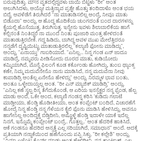
ಬರುವುದಿತ್ತು. ಮೌನ ವೃತದಲ್ಲಿದ್ದವಳು ಬಾಯಿ ಬಿಟ್ಟಳು "ರೀ" ಅಂತ
ಅಲುಗಿಸಿದಳು, ಅಯ್ಯೋ ಮತ್ತಿನ್ಯಾವ ಪ್ರಶ್ನೇ ಹೊತ್ತು ತಂದಿದಾಳೊ ಅಂತ ಭಯ
ಬಿದ್ದೆ. ಅವಳೆಡೆಗೆ ತಿರುಗಿದರೆ "ನಾ ಮಾತಾಡಿಸಲಿಲ್ಲ ಅಂದ್ರೆ, ನೀವೂ ಮಾತು
ಬಿಡೊದಾ" ಅಂದ್ಲು, ಆ ಹೊದ್ದ ಹೊದಿಕೆಯ ಚುಂಗದಂತೆ ಬಂದ ದಾರಗಳನ್ನು
ಕೈಯಲ್ಲಿ ಹೊಸೆಯುತ್ತ, ತಿರುಗಿಸುತ್ತ. ಇನ್ನೇನು ಇವಳು ಶಿಲಾಬಾಲಿಕೆಯ ಹಾಗೆ
ಕಲ್ಲಿನಂತೆ ನಿಂತಿದ್ದರೆ ನಾ ಮುಂದೆ ನಿಂತು ಪೂಜಾರಿ ಮಂತ್ರ ಹೇಳಿದಂತೆ
ಮಾತಾಡುತ್ತಿರಬೇಕೆ. ಗದ್ದ ಹಿಡಿದು, ಬಾಗಿದ್ದ ಅವಳ ಮುಖ ಮೇಲೆತ್ತಿದರೂ
ನನ್ನಡೆಗೆ ದೃಷ್ಟಿಯಿಟ್ಟು ಮಾತಾಡುತ್ತಿರಲಿಲ್ಲ "ಕಲ್ಯಾಣಿ ಫೋನು ಮಾಡಿದ್ಲು",
ಅಂದ್ಲು, "ಏನಾಯ್ತು" ಗಾಬರಿಯಾದೆ. "ಏನಿಲ್ಲ... ನಿನ್ನ ಗಂಡ ಏನ್ ಜಾದೂ
ಮಾಡಿದ್ರೆ, ನಮ್ಮವರು ಪೀಡಿಸೋದು ದೂರದ ಮಾತು, ಕುಡಿಯೋದು
ಕಮ್ಮಿಯಾಗಿದೆ, ಮೊನ್ನೆ ಫಿಲಂಗೆ ಕೂಡ ಕರ್ಕೊಂಡು ಹೋಗಿದ್ರು, ತುಂಬ ಥ್ಯಾಂಕ್ಸ
ಕಣೇ, ನಿಮ್ಮ ಮದುವೆನೇನೊ ನಾನು ಮಾಡಿಸಿದೆ, ನನ್ನ ಮದುವೆನಾ ನೀವು
ಕಾಪಾಡಿದ್ರಿ ಅಂತೆಲ್ಲ ಏನೇನೊ ಹೇಳಿದ್ಲು" ಅಂದ್ಲು. ನಿರಮ್ಮಳ ಭಾವ ಬಂತು,
ಅಂತೂ ಒಳ್ಳೇದಾಯ್ತಲ್ಲ ಅಂತ. "ರೀ ಎನ್ ಮ್ಯಾಜಿಕ್ ಮಾಡಿದ್ರಿ" ಅಂದ್ಲು,
"ಎನಿಲ್ಲ ಕಣೆ ಸ್ವಲ್ಪ ರಿಸ್ಕ ತೆಗೆದುಕೊಂಡೆ, ಆ ಏರಿಯ ಇನಸ್ಪೆಕ್ಟರ ನನ್ನ ಫ್ರೆಂಡ, ಹೆಲ್ಪ
ಮಾಡು ಅಂದೆ, ಒಕೇ ಅಂದ, ಕಲ್ಯಾಣಿ ಗಂಡನ್ನ ಕರಿಸಿ 'ಕುಡಿದು ಗಲಾಟೆ
ಮಾಡ್ತೀಯಾ, ಹೆಂಡ್ತಿ ಹೊಡೀತೀಯಾ, ಅಂತ ಕಂಪ್ಲೆಂಟ್ ಬಂದಿದೆ, ವಿಚಾರಣೆಗೆ
ಹೋದ್ರೆ ನಿನ್ನ ಹೆಂಡ್ತಿ ನನ್ನ ಗೆಳೆಯನ ಕೈಲಿ ಫೊನು ಮಾಡಿಸಿ ಹೇಳಿಸಿದ್ಲು, ಅವನೂ
ಹಾಗೇನಿಲ್ಲ ಅಂದಿದ್ದಕ್ಕೆ ಬಿಡ್ತಿದೀನಿ, ಅಷ್ಟೊಳ್ಳೆ ಹೆಂಡ್ತಿ ಇದಾಳೇ ಯಾಕೆ ಇದೆಲ್ಲ
ನಿನಗೆ, ಇನ್ನೊಮ್ಮೆ ಕಂಪ್ಲೇಂಟ್ ಬಂದ್ರೆ.. ಗೊತ್ತಲ್ಲ..' ಅಂತ ಹೆದರಿಕೆ ಹಾಕಿಸಿದೆ,
ಆಕೆ ಗಂಡನೂ ಹೆದರಿದ ಅನ್ಸತ್ತೆ ಎಲ್ಲ ಸರಿಯಾಗಿದೆ, ಸಮಾಧಾನ" ಅಂದೆ. ಅದಕ್ಕೆ
ಪ್ರತಿಯಾಗಿ ನನ್ನಾಕೆಯಿಂದ ಹಣೆಗೊಂದು ಪಪ್ಪಿ ಸಿಕ್ತು, "ರೀ ಕಲ್ಲೇಶಿ" ಅಂದ್ಲು,
"ವಿಮಾ ಏಜೆಂಟ ಕೊರ್ಸ್ ಮಾಡು ಅಂತ ಹೇಳಿದೀನಿ, ನನ್ನ ಕಾಂಟ್ಯಾಕ್ಟ್ಸ್ ಎಲ್ಲ