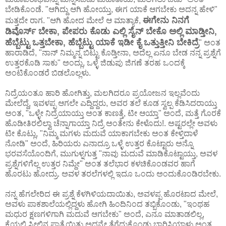
ಬೇಡಿಕೊಂಡೆ. "ಆಗಿದ್ದು ಆಗಿ ಹೋಯ್ತು, ಈಗ ಯಾಕೆ ಆಗಬೇಕು ಅದನ್ನ ಹೇಳಿ"
ಈಗೇನು ನಿನಗೆ
ಮತ್ತದೇ ರಾಗ. "ಆಗಿ ಹೋದ ಮೇಲೆ ಆ ಮಾತ್ಯಾಕೆ,
ಡಿವೊರ್ಸ್ ಬೇಕಾ, ಪೇಪರು ಕೊಡು ಎಲ್ಲಿ ಸೈನ್ ಬೇಕೊ ಅಲ್ಲಿ ಮಾಡ್ತೀನಿ,
ಹೆಬ್ಬೆಟ್ಟು ಒತ್ತಬೇಕಾ, ಹೆಬ್ಬೆಟ್ಟು ಯಾಕೆ ಇಡೀ ಕೈ ಒತ್ತುತ್ತೀನಿ ಬೇಕಿದ್ರೆ
" ಅಂತ
ಹಾರಾಡಿದೆ, "ನಾನ್ ನಿಮ್ಮನ್ನ ಬಿಟ್ಟು ಕೊಡ್ತೀನಾ, ಅದೆಲ್ಲ ಏನೂ ಬೇಡ ನನ್ನ ಪ್ರಶ್ನೆಗೆ
ಉತ್ತರಕೊಡಿ ಸಾಕು" ಅಂದ್ಲು, ಒಳ್ಳೆ ಜಿಡುಪು ಜಿಗಣೆ ತರಹ ಒಂದಕ್ಕೆ
ಅಂಟಿಕೊಂಡರೆ ಬಿಡಲೊಲ್ಲಳು.
ನಿದ್ರೆಯಂತೂ ಹಾರಿ ಹೋಗಿತ್ತು, ಮಲಗಿದರೂ ಪ್ರಯೋಜನ ಇಲ್ಲವೆಂದು
ಮೇಲೆದ್ದೆ, ಇವಳಪ್ಪ ಆಗಲೇ ಎದ್ದಿದ್ದರು, ಅವರ ತಲೆ ಕೂಡ ಸ್ವಲ್ಪ ಕೆಡಿಸಿದರಾಯ್ತು
ಅಂತ, "ಒಳ್ಳೇ ನಿದ್ರೆಯಾಯ್ತು ಅಂತ ಕಾಣತ್ತೆ, ಟೀ ಆಯ್ತಾ" ಅಂದೆ, ಮತ್ತೆ ಗೊರಕೆ
ಹೊಡೀತಿರಲಿಲ್ವಾ ಚೆನ್ನಾಗಾಯ್ತಾ ನಿದ್ರೆ ಅಂತೇನು ಕೇಳೊದು!. ಅಷ್ಟರಲ್ಲೇ ಅವಳು
ಟೀ ಕೊಟ್ಲು, "ನಿಮ್ಮ ಮಗಳು ಮದುವೆ ಯಾಕಾಗಬೇಕು ಅಂತ ಕೇಳ್ತಿದಾಳೆ
ನೋಡಿ" ಅಂದೆ, ಹಿರಿಯರು ಎನಾದ್ರೂ ಒಳ್ಳೆ ಉತ್ತರ ಕೊಟ್ಟಾರು ಅನ್ನೊ
ಭರವಸೆಯೊಂದಿಗೆ, ಮುಗುಳ್ನಗುತ್ತ "ನಾವು ಮದುವೆ ಮಾಡಿಕೊಟ್ಟಾಯ್ತು, ಅವಳ
ಪ್ರಶ್ನೆಗಳಿಗೆಲ್ಲ ಉತ್ತರ ನಿಮ್ದೇ" ಅಂತ ತಲೆಭಾರ ಕಳಚಿಕೊಂಡವರ ಹಾಗೆ
ಹೊರಟು ಹೋದ್ರು. ಅವಳ ತರಲೆಗಳಲ್ಲಿ ಇದೂ ಒಂದು ಅಂದುಕೊಂಡಿರಬೇಕು.
ನನ್ನ ಹೆಗಲೇರಿದ ಈ ಪ್ರಶ್ನೆ ಕೆಳಗಿಳಿಯದಾಯಿತು, ಅವಳಪ್ಪ ಹೊರಟಾದ ಮೇಲೆ,
ಅವಳು ಪಾಕಶಾಲೆಯಲ್ಲಿದ್ದಳು ಹೋಗಿ ಹಿಂದಿನಿಂದ ತಬ್ಬಿಕೊಂಡು, "ಇಂಥಹ
ಮಧುರ ಕ್ಷಣಗಳಿಗಾಗಿ ಮದುವೆ ಆಗಬೇಕು" ಅಂದೆ, ಎನೂ ಮಾತಾಡಲಿಲ್ಲ,
ಕೈಯಲ್ಲಿ ಸ್ಟೀಲಿನ ಪಾತ್ರೆಯಿತ್ತು ಅದನ್ನೇ ತೆಗೆದುಕೊಂಡು ಬಾರಿಸಿಯಾಳು ಅಂತ