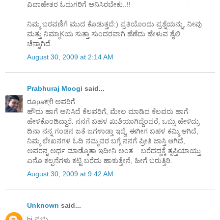
ವಿವಾಹೇತರ ಓದುಗರಿಗೆ ಅನಿಸಿರಬೇಕು..!!
ನಿಮ್ಮ ಬರವಣಿಗೆ ಮುದ ಕೊಡುತ್ತದೆ:) ಪ್ರತಿಯೊಂದು ಪ್ರಶ್ನೆಯನ್ನು, ನೀವು
ಮತ್ತು ನಿಮ್ಮಾKಯ ಸುತ್ತಾ ಸುಂದರವಾಗಿ ಹೆಣೆದು ಹೇಳುವ ಶೈಲಿ
ಚೆನ್ನಾಗಿದೆ.
August 30, 2009 at 2:14 AM
Prabhuraj Moogi
said...
ರೂpaश्री ಅವರಿಗೆ
ಹೌದು ಹಾಗೆ ಅನಿಸಿದೆ ಕೆಲವರಿಗೆ, ಮೇಲ ಮಾಡಿದ ಕೆಲವರು ಹಾಗೆ
ಹೇಳಿಕೊಂಡಿದ್ದಾರೆ. ನನಗೆ ಬಹಳ ಖುಶಿಯಾಗಿದ್ದೆಂದರೆ, ಒಬ್ರು ಹೇಳಿದ್ರು
ದಿನಾ ನನ್ನ ಗಂಡನ ಜತೆ ಜಗಳಾಡ್ತಾ ಇದ್ದೆ, ಈಗೀಗ ಬಹಳ ಕಮ್ಮಿ ಆಗಿದೆ,
ನಿಮ್ಮ ಲೇಖನಗಳ ಓದಿ ನಮ್ಮವರ ಬಗ್ಗೆ ನನಗೆ ಪ್ರೀತಿ ಜಾಸ್ತಿ ಆಗಿದೆ,
ಅವರನ್ನ ಅರ್ಥ ಮಾಡ್ಕೊತಾ ಇದೀನಿ ಅಂತ... ಬರೆದದ್ದಕ್ಕೆ ತೃಪ್ತಿಯಾಯ್ತು.
ಏನೊ ಕಲ್ಪನೆಗಳು ಕಟ್ಟಿ ಬರೆದು ಹಾಕುತ್ತೇನೆ, ಹೀಗೆ ಬರುತ್ತಿರಿ.
August 30, 2009 at 9:42 AM
Unknown
said...
hi ಪ್ರಭು