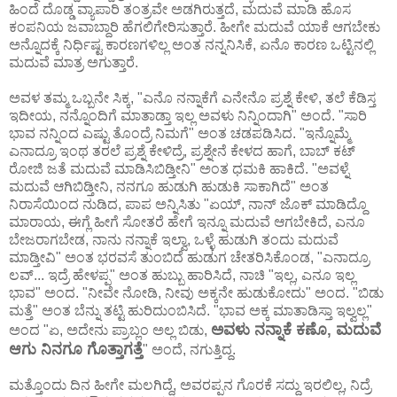
ಹಿಂದೆ ದೊಡ್ಡ ವ್ಯಾಪಾರಿ ತಂತ್ರವೇ ಅಡಗಿರುತ್ತದೆ, ಮದುವೆ ಮಾಡಿ ಹೊಸ
ಕಂಪನಿಯ ಜವಾಬ್ದಾರಿ ಹೆಗಲಿಗೇರಿಸುತ್ತಾರೆ. ಹೀಗೇ ಮದುವೆ ಯಾಕೆ ಆಗಬೇಕು
ಅನ್ನೊದಕ್ಕೆ ನಿರ್ಧಿಷ್ಟ ಕಾರಣಗಳಿಲ್ಲ ಅಂತ ನನ್ನನಿಸಿಕೆ, ಏನೊ ಕಾರಣ ಒಟ್ಟಿನಲ್ಲಿ
ಮದುವೆ ಮಾತ್ರ ಅಗುತ್ತಾರೆ.
ಅವಳ ತಮ್ಮ ಒಬ್ಬನೇ ಸಿಕ್ಕ, "ಎನೊ ನನ್ನಾಕೆಗೆ ಎನೇನೊ ಪ್ರಶ್ನೆ ಕೇಳಿ, ತಲೆ ಕೆಡಿಸ್ತ
ಇದೀಯ, ನನ್ನೊಂದಿಗೆ ಮಾತಾಡ್ತಾ ಇಲ್ಲ ಅವಳು ನಿನ್ನಿಂದಾಗಿ" ಅಂದೆ. "ಸಾರಿ
ಭಾವ ನನ್ನಿಂದ ಎಷ್ಟು ತೊಂದ್ರೆ ನಿಮಗೆ" ಅಂತ ಚಡಪಡಿಸಿದ. "ಇನ್ನೊಮ್ಮೆ
ಎನಾದ್ರೂ ಇಂಥ ತರಲೆ ಪ್ರಶ್ನೆ ಕೇಳಿದ್ರೆ, ಪ್ರಶ್ನೇನೆ ಕೇಳದ ಹಾಗೆ, ಬಾಬ್ ಕಟ್
ರೋಜಿ ಜತೆ ಮದುವೆ ಮಾಡಿಸಿಬಿಡ್ತೀನಿ" ಅಂತ ಧಮಕಿ ಹಾಕಿದೆ. "ಅವಳ್ನೆ
ಮದುವೆ ಆಗಿಬಿಡ್ತೀನಿ, ನನಗೂ ಹುಡುಗಿ ಹುಡುಕಿ ಸಾಕಾಗಿದೆ" ಅಂತ
ನಿರಾಸೆಯಿಂದ ನುಡಿದ, ಪಾಪ ಅನ್ನಿಸಿತು "ಏಯ್, ನಾನ್ ಜೊಕ್ ಮಾಡಿದ್ದೊ
ಮಾರಾಯ, ಈಗ್ಲೆ ಹೀಗೆ ಸೋತರೆ ಹೇಗೆ ಇನ್ನೂ ಮದುವೆ ಆಗಬೇಕಿದೆ, ಎನೂ
ಬೇಜರಾಗಬೇಡ, ನಾನು ನನ್ನಾಕೆ ಇಲ್ವಾ, ಒಳ್ಳೆ ಹುಡುಗಿ ತಂದು ಮದುವೆ
ಮಾಡ್ತೀವಿ" ಅಂತ ಭರವಸೆ ತುಂಬಿದೆ ಹುಡುಗ ಚೇತರಿಸಿಕೊಂಡ, "ಎನಾದ್ರೂ
ಲವ್... ಇದ್ರೆ ಹೇಳಪ್ಪ" ಅಂತ ಹುಬ್ಬು ಹಾರಿಸಿದೆ, ನಾಚಿ "ಇಲ್ಲ, ಎನೂ ಇಲ್ಲ
ಭಾವ" ಅಂದ. "ನೀವೇ ನೋಡಿ, ನೀವು ಅಕ್ಕನೇ ಹುಡುಕೋದು" ಅಂದ. "ಬಿಡು
ಮತ್ತೆ" ಅಂತ ಬೆನ್ನು ತಟ್ಟಿ ಹುರಿದುಂಬಿಸಿದೆ. "ಭಾವ ಅಕ್ಕ ಮಾತಾಡಿಸ್ತಾ ಇಲ್ವಲ್ಲ"
ಅವಳು ನನ್ನಾಕೆ ಕಣೊ, ಮದುವೆ
ಅಂದ "ಏ, ಅದೇನು ಪ್ರಾಬ್ಲಂ ಅಲ್ಲ ಬಿಡು,
ಆಗು ನಿನಗೂ ಗೊತ್ತಾಗತ್ತೆ
" ಅಂದೆ, ನಗುತ್ತಿದ್ದ.
ಮತ್ತೊಂದು ದಿನ ಹೀಗೇ ಮಲಗಿದ್ದೆ, ಅವರಪ್ಪನ ಗೊರಕೆ ಸದ್ದು ಇರಲಿಲ್ಲ, ನಿದ್ರೆ