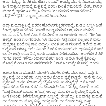
ಅದು ನಮ್ಮಪ್ಪ ಗೊರಕೆ ಹೋಡೀತಾ ಇದಾರೆ" ಅಂದ್ಲು, ಮನಸ್ಸು ನಿರಾಳವಾಯ್ತು.
ಹೀಗೆ ರಾತ್ರಿ ಎಚ್ಚರವಾದ್ರೆ ಮತ್ತೆ ನಿದ್ರೆ ಬರಲು ಘಂಟೆ ಸಮಯವೇ ಬೇಕು, ಮರಳಿ
ಮಲಗಿದ್ದೆ, ಇವಳು ತಿವಿದೆಬ್ಬಿಸಿ ಕೇಳಿದ್ಲು "ರೀ ಮದುವೆ ಯಾಕಾಗಬೇಕು?".
#$@*%*@$# ಎಲ್ಲ ಕಣ್ಣ ಮುಂದೆ ತಿರುಗಾಡಿತು.
ಅಲ್ಲಾ ಮಧ್ಯರಾತ್ರಿ ನಿದ್ರೆ ಬರದೇ ಹೊರಳಾಡುತ್ತಿರಬೇಕಾದ್ರೆ, ಮಡದಿ ಎಬ್ಬಿಸಿ ಹೀಗೆ
ಕೇಳಿದ್ರೆ ಇನ್ನೇನಾಗಬೇಡ. "ಹಾಂ!! ಏನಿಲ್ಲ ಮದುವೆ ಆಗಿ, ಮಾವ ಮನೇಲಿ
ಬಂದು ಮಲಗಿ, ಹೀಗೆ ಗೊರಕೆ ಹೊಡೀಲಿ ಅಂತ ಆಗಬೇಕು" ಅಂದೆ. "ರೀ ನಿಜ
ಹೇಳ್ರೀ" ಅಂತ ಗೋಗರೆದಳು. "ಲೇ ಮೊದಲೇ ನಿದ್ರೆ ಬರ್ತಾ ಇಲ್ಲ ಅಂತ ನಾನು,
ಮಧ್ಯರಾತ್ರಿ ನಿಂದೊಳ್ಳೆ ಕಾಟ ಆಯ್ತಲ್ಲ" ಅಂತ ತಿರುಗಿ ಮಲಗಿದೆ, ತಲೇಲಿ ಹುಳು
ಬಿಟ್ಟ ಹಾಗೆ ಆಗಿತ್ತು, ಅದೇ ವಿಷಯ ಕೊರೆತ ಶುರುವಾಯಿತು. ಇವಳಪ್ಪನ ಗೊರಕೆ
ಒಂದೇ ಅಲ್ದೇ ಇದೂ ನಿದ್ರೆ ಹಾಳು ಮಾಡಲು ಸೇರಿಕೊಂಡಿತು. ಅವಳೆಡೆಗೆ ತಿರುಗಿ
ನಾನೂ ಕೇಳಿದೆ "ಹೌದು ಯಾಕಾಗಬೇಕು" ಅಂತ, ಅವಳು ಗಲ್ಲಕ್ಕೆ ಕೈಕೊಟ್ಟು
ಮೊಣಕೈ ಮೇಲೂರಿ ಮಲಗಿದಲ್ಲಿಂದಲೇ, "ನಾನೂ ಅದನ್ನೇ ಕೇಳಿದ್ದು" ಅಂದ್ಲು.
ಹಾಗೂ ಹೀಗೂ ಯೋಚಿಸಿ ಯೋಚಿಸಿ ಮಲಗಿರಬೇಕು, ಮುಂಜಾವು ಇನ್ನೇನು
ಸ್ವಲ್ಪ ನಿದ್ರೆ ಬಂದಿರಬೇಕು, ಎಬ್ಬಿಸಿದವಳ ಮೊದಲ ಪ್ರಶ್ನೆ ಮತ್ತದೇ, ನಾನೇನು ಎಲ್ಲ
ಪ್ರಶ್ನೆಗಳಿಗೆ ಉತ್ತರ ಸಂಚಿಯಲ್ಲಿ ಕಟ್ಟಿಕೊಂಡು ತಿರುಗುತ್ತಿದ್ದೇನೆ ಅನ್ನೊ ಹಾಗೆ,
ಇಕೊ ತೆಗೆದುಕೊ ಅಂತ ತೆಗೆದು ಕೊಡಬೇಕೇನೊ. "ಗೊತ್ತಿಲ್ಲ ಹೋಗೆ" ಅಂದೆ,
"ಮತ್ತೆ ನೀವ್ಯಾಕೆ ಮದುವೆ ಆಗಿದ್ದು" ಅಂದ್ಲು, ಮೊದಲೇ ರಾತ್ರಿಯೆಲ್ಲ ನಿದ್ರೆಯಿಲ್ಲ
ಹೀಗೆ ಜೊಂಪು ತೆಗೆದುಕೊಳ್ಳುವಾಗ ಎಬ್ಬಿಸಿದ್ರೆ, ರೇಜಿಗೆದ್ದು "ನಿಜವಾಗ್ಲೂ ಮದುವೆ
ಆಗಲೇಬಾರದು, ದೊಡ್ಡ ತಪ್ಪು ಆಯ್ತು ಕಣೇ, ಆಗಲೇಬಾರದಿತ್ತು, ನನ್ನೀ
ಮಹಾಪರಾಧವನ್ನು ಮನ್ನಿಸಿಬಿಡು ಮಹಾತಾಯಿ, ಮಲಗಲು ಬಿಡು" ಅಂತ