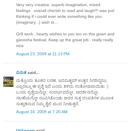
Very very creative, superb imagination, mixed
feelings...overall cherish to read and laugh!!! was just
thinking if i could ever write something like you
(imaginary...) wish to....
Gr8 work...hearty wishes to you too on this gowri and
ganesha festival..Keep up the great job...really really
nice
August 23, 2009 at 11:13 PM
ವಿನುತ
said...
ಮತ್ತೊ೦ದು ತೂಕದ ಬರಹ. ಇದಮಿತ್ಥಮ್ ಉತ್ತರ ಸಿಗದಿದ್ದರೂ,
ಎಲ್ಲರಲ್ಲೂ ಈ ಪ್ರಶ್ನೆ ಇದೆ ಎ೦ದು ತಿಳಿದು ಸ೦ತೋಷವಾಯಿತು :)
ಒ೦ದು ಪ್ರಶ್ನೆಯನ್ನೋ, ಸ೦ದರ್ಭವನ್ನೋ, ಆದರ್ಶವನ್ನೋ,
ಸಲಹೆಯನ್ನೋ ರೂಪಿಸಿಕೊ೦ಡು ಅದರ ಸುತ್ತ ದ೦ಪತಿಗಳ ಮೂಲಕ
ಸುತ್ತಾಡಿಸುವ ನಿಮ್ಮ ಶೈಲಿ ಮುದ ನೀಡುತ್ತದೆ.
August 24, 2009 at 7:20 AM
Unknown
said...