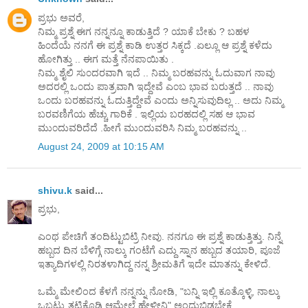
ಪ್ರಭು ಅವರೆ,
ನಿಮ್ಮ ಪ್ರಶ್ನೆ ಈಗ ನನ್ನನ್ನೂ ಕಾಡುತ್ತಿದೆ ? ಯಾಕೆ ಬೇಕು ? ಬಹಳ
ಹಿ೦ದೆಯೆ ನನಗೆ ಈ ಪ್ರಶ್ನೆ ಕಾಡಿ ಉತ್ತರ ಸಿಕ್ಕದೆ .ಏಲ್ಲೂ ಆ ಪ್ರಶ್ನೆ ಕಳೆದು
ಹೋಗಿತ್ತು .. ಈಗ ಮತ್ತೆ ನೆನಪಾಯಿತು .
ನಿಮ್ಮ ಶೈಲಿ ಸು೦ದರವಾಗಿ ಇದೆ .. ನಿಮ್ಮ ಬರಹವನ್ನು ಓದುವಾಗ ನಾವು
ಅದರಲ್ಲಿ ಒ೦ದು ಪಾತ್ರವಾಗಿ ಇದ್ದೇವೆ ಎ೦ಬ ಭಾವ ಬರುತ್ತದೆ .. ನಾವು
ಒ೦ದು ಬರಹವನ್ನು ಓದುತ್ತಿದ್ದೇವೆ ಎ೦ದು ಅನ್ನಿಸುವುದಿಲ್ಲ .. ಅದು ನಿಮ್ಮ
ಬರವಣಿಗೆಯ ಹೆಚ್ಚು ಗಾರಿಕೆ . ಇಲ್ಲಿಯ ಬರಹದಲ್ಲಿ ಸಹ ಆ ಭಾವ
ಮು೦ದುವರಿದೆದೆ .ಹೀಗೆ ಮು೦ದುವರಿಸಿ ನಿಮ್ಮ ಬರಹವನ್ನು ..
August 24, 2009 at 10:15 AM
shivu.k
said...
ಪ್ರಭು,
ಎಂಥ ಪೇಚಿಗೆ ತಂದಿಟ್ಟುಬಿಟ್ರಿ ನೀವು. ನನಗೂ ಈ ಪ್ರಶ್ನೆ ಕಾಡುತ್ತಿತ್ತು. ನಿನ್ನೆ
ಹಬ್ಬದ ದಿನ ಬೆಳಿಗ್ಗೆ ನಾಲ್ಕು ಗಂಟೆಗೆ ಎದ್ದು ಸ್ನಾನ ಹಬ್ಬದ ತಯಾರಿ, ಪೂಜೆ
ಇತ್ಯಾದಿಗಳಲ್ಲಿ ನಿರತಳಾಗಿದ್ದ ನನ್ನ ಶ್ರೀಮತಿಗೆ ಇದೇ ಮಾತನ್ನು ಕೇಳಿದೆ.
ಒಮ್ಮೆ ಮೇಲಿಂದ ಕೆಳಗೆ ನನ್ನನ್ನು ನೋಡಿ, "ಬನ್ನಿ ಇಲ್ಲಿ ಕೂತ್ಕೊಳ್ಳಿ, ನಾಲ್ಕು
ಒಬ್ಬಟ್ಟು ತಟ್ಟಿಕೊಡಿ ಆಮೇಲೆ ಹೇಳ್ತೀನಿ" ಅಂದುಬಿಡಬೇಕೆ.