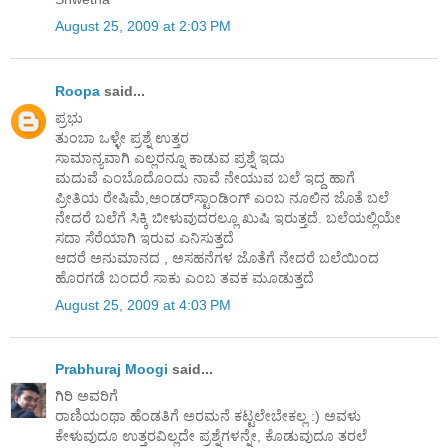
August 25, 2009 at 2:03 PM
Roopa
said...
ಪ್ರಭು
ತುಂಬಾ ಒಳ್ಳೇ ಪ್ರಶ್ನೆ ಉತ್ತರ
ಸಾಮಾನ್ಯವಾಗಿ ಎಲ್ಲರನ್ನೂ ಕಾಡುವ ಪ್ರಶ್ನೆ ಇದು
ಮದುವೆ ಎಂಬೊದೊಂದು ನಾವೆ ನೇಯುವ ಬಲೆ ಇದ್ದ ಹಾಗೆ
ಪ್ರೀತಿಯ ರೇಷಿಮೆ,ಅಂಡರ್‌ಸ್ಟಾಂಡಿಂಗ್ ಎಂಬ ನೂಲಿನ ಜೊತೆ ಬಲೆ
ನೇದರೆ ಬಲೆಗೆ ಸಿಕ್ಕಿ ಬೀಳುವುದರಲ್ಲೂ ಖುಷಿ ಇರುತ್ತದೆ. ಬಲೆಯಲ್ಲಿಯೇ
ಸದಾ ಸೆರೆಯಾಗಿ ಇರುವ ಎನಿಸುತ್ತದೆ
ಆದರೆ ಅನುಮಾನದ , ಅಸಹನೆಗಳ ಜೊತೆಗೆ ನೇದರೆ ಬಲೆಯಿಂದ
ಹೊರಗಡೆ ಬಂದರೆ ಸಾಕು ಎಂಬ ತವಕ ಮೂಡುತ್ತದೆ
August 25, 2009 at 4:03 PM
Prabhuraj Moogi
said...
ಗಿರಿ ಅವರಿಗೆ
ರಾಣಿಯಂಥಾ ಹೆಂಡತಿಗೆ ಅರಮನೆ ಕಟ್ಟಲೇಬೇಕಲ್ಲ :) ಅವಳು
ಕೇಳುವುದೂ ಉತ್ತರವಿಲ್ಲದೇ ಪ್ರಶ್ನೆಗಳನ್ನೇ, ಕೊಡುವುದೂ ತರಲೆ