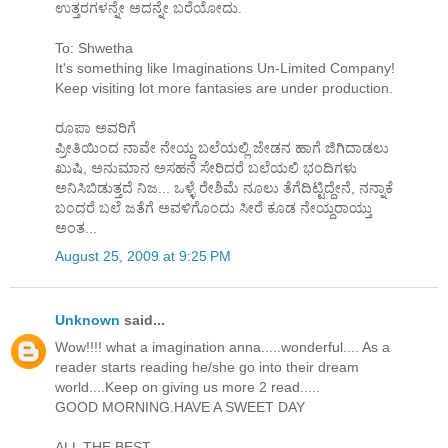
ಉತ್ತರಗಳನ್ನೇ ಅದನ್ನೇ ಬರೆಯೋದು.
To: Shwetha
It's something like Imaginations Un-Limited Company!
Keep visiting lot more fantasies are under production.
ರೂಪಾ ಅವರಿಗೆ
ಪ್ರೀತಿಯಿಂದ ನಾವೇ ನೇಯ್ದ ಬಲೆಯಲ್ಲಿ ಜೇಡನ ಹಾಗೆ ಜಿಗಿದಾಡಲು
ಖುಷಿ, ಅನುಮಾನ ಅಸಹನೆ ಸೇರಿದರೆ ಬಲೆಯಲಿ ಭಂದಿಗಳು
ಅನಿಸಿಬಿಡುತ್ತದೆ ನಿಜ... ಒಳ್ಳೆ ರೇಶಿಮೆ ನೂಲು ತೆಗೆದಿಟ್ಟಿದ್ದೇನೆ, ನನ್ನಾಕೆ
ಬಂದರೆ ಬಲೆ ಜತೆಗೆ ಅವಳಿಗೊಂದು ಸೀರೆ ಕೂಡ ನೇಯ್ದರಾಯ್ತು
ಅಂತ...
August 25, 2009 at 9:25 PM
Unknown
said...
Wow!!!! what a imagination anna.....wonderful.... As a
reader starts reading he/she go into their dream
world....Keep on giving us more 2 read.....
GOOD MORNING.HAVE A SWEET DAY
ALL THE BEST