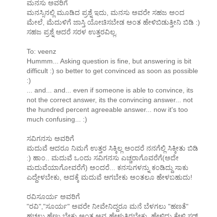
ಮನಸು ಅವರಿಗೆ
ಮನಸ್ಸಿನಲ್ಲಿ ಮೂಡಿದ ಪ್ರಶ್ನೆ ಇದು, ಮನಸು ಅವರೇ ಸಹಜ ಅಂದ
ಮೇಲೆ, ಮೆದುಳಿಗೆ ಜಾಸ್ತಿ ಯೋಚಿಸಬೇಡ ಅಂತ ಹೇಳಿಬಿಡುತ್ತೀನಿ ಬಿಡಿ :)
ಸಹಜ ಪ್ರಶ್ನೆ ಆದರೆ ಸರಳ ಉತ್ತರವಿಲ್ಲ.
To: veenz
Hummm... Asking question is fine, but answering is bit
difficult :) so better to get convinced as soon as possible
:)
... and... and... even if someone is able to convince, its
not the correct answer, its the convincing answer... not
the hundred percent agreeable answer... now it's too
much confusing... :)
ಸವಿಗನಸು ಅವರಿಗೆ
ಮದುವೆ ಆದರೂ ನಿಮಗೆ ಉತ್ತರ ಸಿಕ್ಕಿಲ್ಲ ಅಂದರೆ ನನಗೆಲ್ಲಿ ಸಿಕ್ಕೀತು ಬಿಡಿ
:) ಹಾಂ.. ಮದುವೆ ಒಂದು ಸವಿಗನಸು ಎಚ್ಚರಾಗೊವರೆಗೆ(ಅದೇ
ಮದುವೆಯಾಗೋವರೆಗೆ) ಅಂದರೆ... ಕನಸುಗಳನ್ನು ಕಂಡಿದ್ದು ಸಾಕು
ಎದ್ದೇಳಬೇಕು, ಅದಕ್ಕೆ ಮದುವೆ ಆಗಬೇಕು ಅಂತಲೂ ಹೇಳಬಹುದು!
ರವಿಸೂರ್ಯ ಅವರಿಗೆ
"ರವಿ","ಸೂರ್ಯ" ಅವರೇ ನೀವೇನಿದ್ದರೂ ಮನೆ ಬೆಳಗಲು "ಹಣತೆ"
ಹಚ್ಚಲು ಹೆಣ್ಣು ಬೇಕು ಅಂತ ಅವ್ವ ಹೇಳುತ್ತಿರಬೇಕು, ಹೇಳಿದ್ದು ಕೇಳಿ ಸರ್