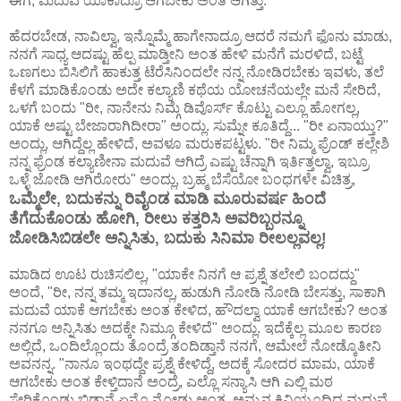
ಈಗ, ಮದುವೆ ಯಾಕಾದ್ರೂ ಆಗಬೇಕು ಅಂತ ಆಗಿತ್ತು.
ಹೆದರಬೇಡ, ನಾವಿಲ್ವಾ, ಇನ್ನೊಮ್ಮೆ ಹಾಗೇನಾದ್ರೂ ಆದರೆ ನಮಗೆ ಫೊನು ಮಾಡು,
ನನಗೆ ಸಾಧ್ಯ ಆದಷ್ಟು ಹೆಲ್ಪ ಮಾಡ್ತೀನಿ ಅಂತ ಹೇಳಿ ಮನೆಗೆ ಮರಳಿದೆ, ಬಟ್ಟೆ
ಒಣಗಲು ಬಿಸಿಲಿಗೆ ಹಾಕುತ್ತ ಟೆರೆಸಿನಿಂದಲೇ ನನ್ನ ನೋಡಿರಬೇಕು ಇವಳು, ತಲೆ
ಕೆಳಗೆ ಮಾಡಿಕೊಂಡು ಅದೇ ಕಲ್ಯಾಣಿ ಕಥೆಯ ಯೋಚನೆಯಲ್ಲೇ ಮನೆ ಸೇರಿದೆ,
ಒಳಗೆ ಬಂದು "ರೀ, ನಾನೇನು ನಿಮ್ಗೆ ಡಿವೊರ್ಸ್ ಕೊಟ್ಟು ಎಲ್ಲೂ ಹೋಗಲ್ಲ,
ಯಾಕೆ ಅಷ್ಟು ಬೇಜಾರಾಗಿದೀರಾ" ಅಂದ್ಲು. ಸುಮ್ನೇ ಕೂತಿದ್ದೆ... "ರೀ ಏನಾಯ್ತು?"
ಅಂದ್ಲು, ಆಗಿದ್ದೆಲ್ಲ ಹೇಳಿದೆ, ಅವಳೂ ಮರುಕಪಟ್ಟಳು. "ರೀ ನಿಮ್ಮ ಫ್ರೆಂಡ್ ಕಲ್ಲೇಶಿ
ನನ್ನ ಫ್ರೆಂಡ ಕಲ್ಯಾಣೀನಾ ಮದುವೆ ಆಗಿದ್ರೆ ಎಷ್ಟು ಚೆನ್ನಾಗಿ ಇರ್ತಿತ್ತಲ್ವಾ, ಇಬ್ರೂ
ಒಳ್ಳೆ ಜೋಡಿ ಆಗಿರೋರು" ಅಂದ್ಲು, ಬ್ರಹ್ಮ ಬೆಸೆಯೋ ಬಂಧಗಳೇ ವಿಚಿತ್ರ,
ಒಮ್ಮೆಲೇ, ಬದುಕನ್ನು ರಿವೈಂಡ ಮಾಡಿ ಮೂರುವರ್ಷ ಹಿಂದೆ
ತೆಗೆದುಕೊಂಡು ಹೋಗಿ, ರೀಲು ಕತ್ತರಿಸಿ ಅವರಿಬ್ಬರನ್ನೂ
ಜೋಡಿಸಿಬಿಡಲೇ ಅನ್ನಿಸಿತು, ಬದುಕು ಸಿನಿಮಾ ರೀಲಲ್ಲವಲ್ಲ!
ಮಾಡಿದ ಊಟ ರುಚಿಸಲಿಲ್ಲ, "ಯಾಕೇ ನಿನಗೆ ಆ ಪ್ರಶ್ನೆ ತಲೇಲಿ ಬಂದದ್ದು"
ಅಂದೆ, "ರೀ, ನನ್ನ ತಮ್ಮ ಇದಾನಲ್ಲ, ಹುಡುಗಿ ನೋಡಿ ನೋಡಿ ಬೇಸತ್ತು, ಸಾಕಾಗಿ
ಮದುವೆ ಯಾಕೆ ಆಗಬೇಕು ಅಂತ ಕೇಳಿದ, ಹೌದಲ್ವಾ ಯಾಕೆ ಆಗಬೇಕು? ಅಂತ
ನನಗೂ ಅನ್ನಿಸಿತು ಅದಕ್ಕೇ ನಿಮ್ಗೂ ಕೇಳಿದೆ" ಅಂದ್ಲು. ಇದೆಕ್ಕೆಲ್ಲ ಮೂಲ ಕಾರಣ
ಅಲ್ಲಿದೆ, ಒಂದಿಲ್ಲೊಂದು ತೊಂದ್ರೆ ತಂದಿಡ್ತಾನೆ ನನಗೆ, ಆಮೇಲೆ ನೋಡ್ಕೊತೀನಿ
ಅವನನ್ನ. "ನಾನೂ ಇಂಥದ್ದೇ ಪ್ರಶ್ನೆ ಕೇಳಿದ್ದೆ, ಅದಕ್ಕೆ ಸೋದರ ಮಾಮ, ಯಾಕೆ
ಆಗಬೇಕು ಅಂತ ಕೇಳ್ತಿದಾನೆ ಅಂದ್ರೆ, ಎಲ್ಲೊ ಸನ್ಯಾಸಿ ಆಗಿ ಎಲ್ಲಿ ಮಠ
ಸೇರಿಕೊಂಡು ಬಿಡ್ತಾನೆ ಏನೊ ನೋಡು ಅಂತ, ಅಮ್ಮನ ಕಿವಿಯೂದಿದ ಮದುವೆ