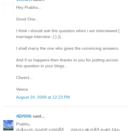
Hey Prabhu...
Good One...
I think i should ask this question when i am interviewed [
marriage interview :):):)]...
I shall marry the one who gives the convincing answers.
And if so happens then thanks to you for putting across
this question in your blogs...
Cheers...
Veena
August 24, 2009 at 12:23 PM
ಸವಿಗನಸು
said...
Prabhu,
ಮತ್ತೊಂದು ಸೂಪರ್ ಬರವಣಿಗೆ......ನಮಗೂ ಈ ಪ್ರಶ್ನೆಗೆ ಉತ್ತರ ಸಿಕ್ಕಿಲ್ಲ