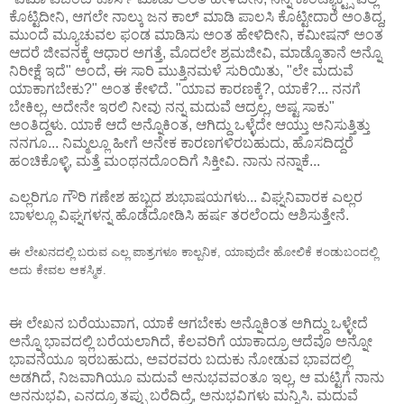
ಕೊಟ್ಟಿದೀನಿ, ಆಗಲೇ ನಾಲ್ಕು ಜನ ಕಾಲ್ ಮಾಡಿ ಪಾಲಸಿ ಕೊಟ್ಟೀದಾರೆ ಅಂತಿದ್ದ,
ಮುಂದೆ ಮ್ಯೂಚುವಲ ಫಂಡ ಮಾಡಿಸು ಅಂತ ಹೇಳಿದೀನಿ, ಕಮೀಷನ್ ಅಂತ
ಆದರೆ ಜೀವನಕ್ಕೆ ಆಧಾರ ಅಗತ್ತೆ, ಮೊದಲೇ ಶ್ರಮಜೀವಿ, ಮಾಡ್ಕೊತಾನೆ ಅನ್ನೊ
ನಿರೀಕ್ಷೆ ಇದೆ" ಅಂದೆ, ಈ ಸಾರಿ ಮುತ್ತಿನಮಳೆ ಸುರಿಯಿತು, "ಲೇ ಮದುವೆ
ಯಾಕಾಗಬೇಕು?" ಅಂತ ಕೇಳಿದೆ. "ಯಾವ ಕಾರಣಕ್ಕೆ?, ಯಾಕೆ?... ನನಗೆ
ಬೇಕಿಲ್ಲ, ಅದೇನೇ ಇರಲಿ ನೀವು ನನ್ನ ಮದುವೆ ಆದ್ರಲ್ಲ, ಅಷ್ಟ ಸಾಕು"
ಅಂತಿದ್ದಳು. ಯಾಕೆ ಆದೆ ಅನ್ನೊಕಿಂತ, ಆಗಿದ್ದು ಒಳ್ಳೆದೇ ಆಯ್ತು ಅನಿಸುತ್ತಿತ್ತು
ನನಗೂ... ನಿಮ್ಮಲ್ಲೂ ಹೀಗೆ ಅನೇಕ ಕಾರಣಗಳಿರಬಹುದು, ಹೊಸದಿದ್ದರೆ
ಹಂಚಿಕೊಳ್ಳಿ, ಮತ್ತೆ ಮಂಥನದೊಂದಿಗೆ ಸಿಕ್ತೀವಿ. ನಾನು ನನ್ನಾಕೆ...
ಎಲ್ಲರಿಗೂ ಗೌರಿ ಗಣೇಶ ಹಬ್ಬದ ಶುಭಾಷಯಗಳು... ವಿಘ್ನನಿವಾರಕ ಎಲ್ಲರ
ಬಾಳಲ್ಲೂ ವಿಘ್ನಗಳನ್ನ ಹೊಡೆದೋಡಿಸಿ ಹರ್ಷ ತರಲೆಂದು ಆಶಿಸುತ್ತೇನೆ.
ಈ ಲೇಖನದಲ್ಲಿ ಬರುವ ಎಲ್ಲ ಪಾತ್ರಗಳೂ ಕಾಲ್ಪನಿಕ, ಯಾವುದೇ ಹೋಲಿಕೆ ಕಂಡುಬಂದಲ್ಲಿ
ಅದು ಕೇವಲ ಆಕಸ್ಮಿಕ.
ಈ ಲೇಖನ ಬರೆಯುವಾಗ, ಯಾಕೆ ಆಗಬೇಕು ಅನ್ನೊಕಿಂತ ಅಗಿದ್ದು ಒಳ್ಳೇದೆ
ಅನ್ನೊ ಭಾವದಲ್ಲಿ ಬರೆಯಲಾಗಿದೆ, ಕೆಲವರಿಗೆ ಯಾಕಾದ್ರೂ ಆದೆವೊ ಅನ್ನೋ
ಭಾವನೆಯೂ ಇರಬಹುದು, ಅವರವರು ಬದುಕು ನೋಡುವ ಭಾವದಲ್ಲಿ
ಅಡಗಿದೆ, ನಿಜವಾಗಿಯೂ ಮದುವೆ ಅನುಭವವಂತೂ ಇಲ್ಲ, ಆ ಮಟ್ಟಿಗೆ ನಾನು
ಅನನುಭವಿ, ಎನದ್ರೂ ತಪ್ಪು ಬರೆದಿದ್ರೆ, ಅನುಭವಿಗಳು ಮನ್ನಿಸಿ. ಮದುವೆ