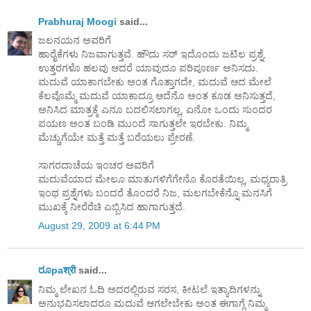
Prabhuraj Moogi
said...
ಜಲನಯನ ಅವರಿಗೆ
ಹಾರೈಕೆಗಳು ನಿಜವಾಗುತ್ತವೆ. ಹೌದು ಸರ್ ಇದೊಂದು ಜಟಿಲ ಪ್ರಶ್ನೆ,
ಉತ್ತರಗಳೊ ಹಲವು ಆದರೆ ಯಾವುದೂ ಪರಿಪೂರ್ಣ ಅನಿಸದು.
ಮದುವೆ ಯಾಕಾಗಬೇಕು ಅಂತ ಗೊತ್ತಾಗದೇ, ಮದುವೆ ಆದ ಮೇಲೆ
ಕೆಲವೊಮ್ಮೆ ಮದುವೆ ಯಾಕಾದ್ರೂ ಆದೆನೊ ಅಂತ ಕೂಡ ಅನಿಸುತ್ತದೆ,
ಅನಿಸಿದ ಮಾತ್ರಕ್ಕೆ ಎನೂ ಬದಲಿಸಲಾಗಲ್ಲ, ಏನೋ ಒಂದು ಸುಂದರ
ಪಯಣ ಅಂತ ಬಂಡಿ ಮುಂದೆ ಸಾಗುತ್ತಲೇ ಇರಬೇಕು. ನಿಮ್ಮ
ಮೆಚ್ಚುಗೆಯೇ ಮತ್ತೆ ಮತ್ತೆ ಬರೆಯಲು ಪ್ರೇರಣೆ.
ಸಾಗರದಾಚೆಯ ಇಂಚರ ಅವರಿಗೆ
ಮದುವೆಯಾದ ಮೇಲೂ ಮಾತುಗಳಿಗೆಗೇನೊ ಕೊರತೆಯಿಲ್ಲ, ಮಧ್ಯರಾತ್ರಿ
ಇಂಥ ಪ್ರಶ್ನೆಗಳು ಬಂದರೆ ತೊಂದರೆ ನಿಜ, ಮಲಗಬೇಕೆನ್ನೊ ಮನಸಿಗೆ
ಮುಖಕ್ಕೆ ನೀರೆರೆಚಿ ಎಬ್ಬಿಸಿದ ಹಾಗಾಗುತ್ತದೆ.
August 29, 2009 at 6:44 PM
ರೂpaश्री
said...
ನಿಮ್ಮ ಲೇಖನ ಓದಿ ಅದರಲ್ಲಿರುವ ಸರಸ, ಕೀಟಲೆ ಇತ್ಯಾದಿಗಳನ್ನು
ಅನುಭವಿಸಲಾದರೂ ಮದುವೆ ಆಗಲೇಬೇಕು ಅಂತ ಈಗಾಗ್ಲೆ ನಿಮ್ಮ