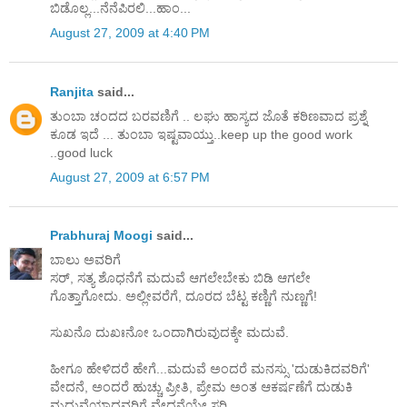
ಬಿಡೊಲ್ಲ...ನೆನೆಪಿರಲಿ...ಹಾಂ...
August 27, 2009 at 4:40 PM
Ranjita
said...
ತುಂಬಾ ಚಂದದ ಬರವಣಿಗೆ .. ಲಘು ಹಾಸ್ಯದ ಜೊತೆ ಕಠಿಣವಾದ ಪ್ರಶ್ನೆ
ಕೂಡ ಇದೆ ... ತುಂಬಾ ಇಷ್ಟವಾಯ್ತು..keep up the good work
..good luck
August 27, 2009 at 6:57 PM
Prabhuraj Moogi
said...
ಬಾಲು ಅವರಿಗೆ
ಸರ್, ಸತ್ಯ ಶೊಧನೆಗೆ ಮದುವೆ ಆಗಲೇಬೇಕು ಬಿಡಿ ಆಗಲೇ
ಗೊತ್ತಾಗೋದು. ಅಲ್ಲೀವರೆಗೆ, ದೂರದ ಬೆಟ್ಟ ಕಣ್ಣಿಗೆ ನುಣ್ಣಗೆ!
ಸುಖನೊ ದುಖಃನೋ ಒಂದಾಗಿರುವುದಕ್ಕೇ ಮದುವೆ.
ಹೀಗೂ ಹೇಳಿದರೆ ಹೇಗೆ...ಮದುವೆ ಅಂದರೆ ಮನಸ್ಸು 'ದುಡುಕಿದವರಿಗೆ'
ವೇದನೆ, ಅಂದರೆ ಹುಚ್ಚು ಪ್ರೀತಿ, ಪ್ರೇಮ ಅಂತ ಆಕರ್ಷಣೆಗೆ ದುಡುಕಿ
ಮದುವೆಯಾದವರಿಗೆ ವೇದನೆಯೇ ಸರಿ.