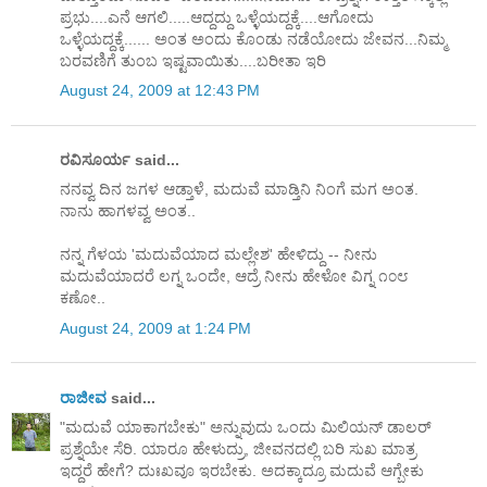
ಪ್ರಭು....ಎನೆ ಆಗಲಿ.....ಆದ್ದದ್ದು ಒಳ್ಳೆಯದ್ದಕ್ಕೆ....ಆಗೋದು
ಒಳ್ಳೆಯದ್ದಕ್ಕೆ...... ಅಂತ ಅಂದು ಕೊಂಡು ನಡೆಯೋದು ಜೇವನ...ನಿಮ್ಮ
ಬರವಣಿಗೆ ತುಂಬ ಇಷ್ಟವಾಯಿತು....ಬರೀತಾ ಇರಿ
August 24, 2009 at 12:43 PM
ರವಿಸೂರ್ಯ said...
ನನವ್ವ ದಿನ ಜಗಳ ಆಡ್ತಾಳೆ, ಮದುವೆ ಮಾಡ್ತಿನಿ ನಿಂಗೆ ಮಗ ಅಂತ.
ನಾನು ಹಾಗಳವ್ವ ಅಂತ..
ನನ್ನ ಗೆಳಯ 'ಮದುವೆಯಾದ ಮಲ್ಲೇಶ' ಹೇಳಿದ್ದು -- ನೀನು
ಮದುವೆಯಾದರೆ ಲಗ್ನ ಒಂದೇ, ಆದ್ರೆ ನೀನು ಹೇಳೋ ವಿಗ್ನ ೧೦೮
ಕಣೋ..
August 24, 2009 at 1:24 PM
ರಾಜೀವ
said...
"ಮದುವೆ ಯಾಕಾಗಬೇಕು" ಅನ್ನುವುದು ಒಂದು ಮಿಲಿಯನ್ ಡಾಲರ್
ಪ್ರಶ್ನೆಯೇ ಸೆರಿ. ಯಾರೂ ಹೇಳುದ್ರು, ಜೀವನದಲ್ಲಿ ಬರಿ ಸುಖ ಮಾತ್ರ
ಇದ್ದರೆ ಹೇಗೆ? ದುಃಖವೂ ಇರಬೇಕು. ಅದಕ್ಕಾದ್ರೂ ಮದುವೆ ಆಗ್ಬೇಕು