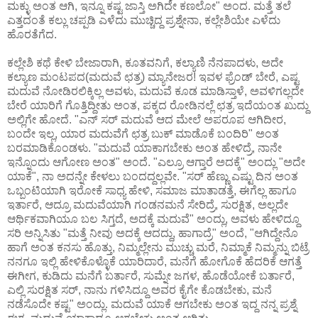
ಮಕ್ಳು ಅಂತ ಆಗಿ, ಇನ್ನೂ ಕಷ್ಟ ಜಾಸ್ತಿ ಅಗಿದೇ ಕಣಲೋ" ಅಂದ. ಮತ್ತೆ ತಲೆ
ಎತ್ತದಂತೆ ಕಲ್ಲು ಚಪ್ಪಡಿ ಎಳೆದು ಮುಚ್ಚಿದ್ದ ಪ್ರಶ್ನೇನಾ, ಕಲ್ಲೇಶಿಯೇ ಎಳೆದು
ಹೊರತೆಗೆದ.
ಕಲ್ಲೇಶಿ ಕಥೆ ಕೇಳಿ ಬೇಜಾರಾಗಿ, ಕೂತವನಿಗೆ, ಕಲ್ಯಾಣಿ ನೆನಪಾದಳು, ಅದೇ
ಕಲ್ಯಾಣ ಮಂಟಪದ(ಮದುವೆ ಛತ್ರ) ಮ್ಯಾನೇಜರ! ಇವಳ ಫ್ರೆಂಡ್ ಬೇರೆ, ಎಷ್ಟ
ಮದುವೆ ನೋಡಿರಲಿಕ್ಕಿಲ್ಲ ಅವಳು, ಮದುವೆ ಕೂಡ ಮಾಡಿಸ್ತಾಳೆ, ಅವಳಿಗಲ್ಲದೇ
ಬೇರೆ ಯಾರಿಗೆ ಗೊತ್ತಿದ್ದೀತು ಅಂತ, ಪಕ್ಕದ ರೋಡಿನಲ್ಲೆ ಛತ್ರ ಇದೆಯಂತ ಖುದ್ದು
ಅಲ್ಲಿಗೇ ಹೋದೆ. "ಎನ್ ಸರ್ ಮದುವೆ ಆದ ಮೇಲೆ ಅಪರೂಪ ಆಗಿದೀರ,
ಬಂದೇ ಇಲ್ಲ, ಯಾರ ಮದುವೆಗೆ ಛತ್ರ ಬುಕ್ ಮಾಡೊಕೆ ಬಂದಿರಿ" ಅಂತ
ಬರಮಾಡಿಕೊಂಡಳು. "ಮದುವೆ ಯಾಕಾಗಬೇಕು ಅಂತ ಹೇಳಿದ್ರೆ, ನಾನೇ
ಇನ್ನೊಂದು ಆಗೋಣ ಅಂತ" ಅಂದೆ. "ಎಲ್ರೂ ಆಗ್ತಾರೆ ಅದಕ್ಕೆ" ಅಂದ್ಲು "ಅದೇ
ಯಾಕೆ", ನಾ ಅದನ್ನೇ ಕೇಳಲು ಬಂದದ್ದಲ್ಲವೇ. "ಸರ್ ಹೆಣ್ಣು ಎಷ್ಟು ದಿನ ಅಂತ
ಒಬ್ಬಂಟಿಯಾಗಿ ಇರೋಕೆ ಸಾಧ್ಯ ಹೇಳಿ, ಸಮಾಜ ಮಾತಾಡತ್ತೆ, ಈಗೆಲ್ಲ ಹಾಗೂ
ಇರ್ತಾರೆ, ಆದ್ರೂ ಮದುವೆಯಾಗಿ ಗಂಡನಮನೆ ಸೇರಿದ್ರೆ, ಸುರಕ್ಷಿತ, ಅಲ್ಲದೇ
ಆರ್ಥಿಕವಾಗಿಯೂ ಬಲ ಸಿಗ್ತದೆ, ಅದಕ್ಕೆ ಮದುವೆ" ಅಂದ್ಲು, ಅವಳು ಹೇಳಿದ್ದೂ
ಸರಿ ಅನ್ನಿಸಿತು "ಮತ್ತೆ ನೀವು ಅದಕ್ಕೆ ಆದದ್ದು, ಹಾಗಾದ್ರೆ" ಅಂದೆ, "ಆಗಿದ್ದೇನೊ
ಹಾಗೆ ಅಂತ ಕನಸು ಹೊತ್ತು, ನಿಮ್ಮಲ್ಲೇನು ಮುಚ್ಚು ಮರೆ, ನಿಮ್ಮಾಕೆ ನಿಮ್ಮನ್ನು ಬಿಟ್ರೆ
ನನಗೂ ಇಲ್ಲಿ ಹೇಳಿಕೊಳ್ಳೊಕೆ ಯಾರಿದಾರೆ, ಮನೆಗೆ ಹೋಗೊಕೆ ಹೆದರಿಕೆ ಆಗತ್ತೆ
ಈಗೀಗ, ಕುಡಿದು ಮನೆಗೆ ಬರ್ತಾರೆ, ಸುಮ್ನೇ ಜಗಳ, ಹೊಡೆಯೋಕೆ ಬರ್ತಾರೆ,
ಎಲ್ಲಿ ಸುರಕ್ಷಿತ ಸರ್, ನಾನು ಗಳಿಸಿದ್ದೂ ಅವರ ಕೈಗೇ ಕೊಡಬೇಕು, ಮನೆ
ನಡೆಸೊದೇ ಕಷ್ಟ" ಅಂದ್ಲು. ಮದುವೆ ಯಾಕೆ ಆಗಬೇಕು ಅಂತ ಇದ್ದ ನನ್ನ ಪ್ರಶ್ನೆ