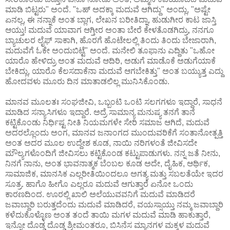
ಮಾಡಿ ಬಿಟ್ಟರು" ಅಂದೆ. "ಒಹ್ ಅದಕ್ಕಾ ಮದುವೆ ಆಗಿದ್ದು" ಅಂದ್ಲು, "ಅಷ್ಟೇ
ಏನಲ್ಲ, ಈ ನನ್ನಾಕೆ ಅಂತ ಬ್ಲಾಗ, ಲೇಖನ ಬರೀತಿದ್ನಾ, ಹುಡುಗೀರ ಕಾಟ ಜಾಸ್ತಿ
ಆಯ್ತು! ಮದುವೆ ಯಾವಾಗ ಆಗ್ತೀರ ಅಂತಾ ಬೇರೆ ಕೇಳತೊಡಗಿದ್ರು, ನನಗೂ
ಬ್ಯಾಚುಲರ ಲೈಫ್ ಸಾಕಾಗಿ, ಹೊರಗೆ ಹೊಟೇಲಲ್ಲಿ ತಿಂದು ತಿಂದು ಬೇಜಾರಾಗಿ,
ಮದುವೆಗೆ ಓಕೇ ಅಂದುಬಿಟ್ಟೆ" ಅಂದೆ. ಮನೇಲಿ ತೂಫಾನು ಎದ್ದಿತು "ಒಹೋ
ಯಾರೊ ಹೇಳಿದ್ರು ಅಂತ ಮದುವೆ ಆದಿರಿ, ಅಡುಗೆ ಮಾಡೊಕೆ ಅಡುಗೆಯಾಕೆ
ಬೇಕಿದ್ಲು, ಯಾರೊ ಕೆಲಸದಾಕೆನಾ ಮದುವೆ ಆಗಬೇಕಿತ್ತು" ಅಂತ ಬಯ್ಯುತ್ತ ಎದ್ದು
ಹೋದವಳು ಮೂರು ದಿನ ಮಾತಾಡಲಿಲ್ಲ ಮುನಿಸಿಕೊಂಡು.
ಮಾನವ ಮೂಲತಃ ಸಂಘಜೀವಿ, ಒಬ್ಬಂಟಿ ಒಂಟಿ ಸಲಗಗಳೂ ಇದ್ದಾರೆ, ಸಾಧನೆ
ಮಾಡಿದ ಸನ್ಯಾಸಿಗಳೂ ಇದ್ದಾರೆ. ಅದ್ರೆ ಸಾಮಾನ್ಯ ಮನುಷ್ಯ ತನಗೆ ತಾನೆ
ಕಟ್ಟಿಕೊಂಡು ನಿರ್ಧಿಷ್ಟ ನೀತಿ ನಿಯಮಗಳೇ ಸೇರಿ ಸಮಾಜ ಆಗಿದೆ, ಮದುವೆ
ಅದರಲ್ಲೊಂದು ಅಂಗ, ಮಾನವ ಜನಾಂಗದ ಮುಂದುವರಿಕೆಗೆ ಸಂತಾನೋತ್ಪತ್ತಿ
ಅಂತ ಅದರ ಮೂಲ ಉದ್ದೇಶ ಕೂಡ, ನಾಯಿ ನರಿಗಳಂತೆ ಜೀವಿಸದೇ
ಮೌಲ್ಯಗಳೊಂದಿಗೆ ಜೀವಿಸಲು ಕಟ್ಟಿಕೊಂಡ ಕಟ್ಟುಪಾಡುಗಳು. ನನ್ನ ಜತೆ ನೀನು,
ನಿನಗೆ ನಾನು, ಅಂತ ಭಾವನಾತ್ಮಕ ಬೆಂಬಲ ಕೂಡ ಅದೇ, ದೈಹಿಕ, ಆರ್ಥಿಕ,
ಸಾಮಾಜಿಕ, ಮಾನಸಿಕ ಎಲ್ಲರೀತಿಯಿಂದಲೂ ಅಗತ್ಯ ಮತ್ತು ಸಬಲತೆಯೇ ಇದರ
ಸೂತ್ರ. ಹಾಗೊ ಹೀಗೊ ಎಲ್ಲರೂ ಮದುವೆ ಆಗುತ್ತಾರೆ ಏನೋ ಒಂದು
ಕಾರಣದಿಂದ. ಊರಲ್ಲಿ ಖಾಲಿ ಅಲೆಯುವವನಿಗೆ ಮದುವೆ ಮಾಡಿದರೆ
ಜವಾಬ್ದಾರಿ ಬರುತ್ತದೆಂದು ಮದುವೆ ಮಾಡಿದರೆ, ವಯಸ್ಸಾಯ್ತು ನಮ್ಮ ಜವಾಬ್ದಾರಿ
ಕಳೆದುಕೊಳ್ಳೊಣ ಅಂತ ತಂದೆ ತಾಯಿ ಮಗಳ ಮದುವೆ ಮಾಡಿ ಹಾಕುತ್ತಾರೆ,
ಇನ್ನೋ ದೊಡ್ಡ ದೊಡ್ಡ ಶ್ರೀಮಂತರೂ, ಬಿಸಿನೆಸ ಮ್ಯಾನಗಳ ಮಕ್ಕಳ ಮದುವೆ