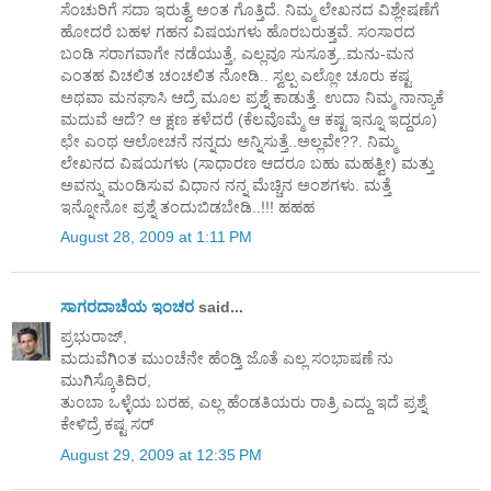
ಸೆಂಚುರಿಗೆ ಸದಾ ಇರುತ್ವೆ ಅಂತ ಗೊತ್ತಿದೆ. ನಿಮ್ಮ ಲೇಖನದ ವಿಶ್ಲೇಷಣೆಗೆ
ಹೋದರೆ ಬಹಳ ಗಹನ ವಿಷಯಗಳು ಹೊರಬರುತ್ತವೆ. ಸಂಸಾರದ
ಬಂಡಿ ಸರಾಗವಾಗೇ ನಡೆಯುತ್ತೆ, ಎಲ್ಲವೂ ಸುಸೂತ್ರ..ಮನು-ಮನ
ಎಂತಹ ವಿಚಲಿತ ಚಂಚಲಿತ ನೋಡಿ.. ಸ್ವಲ್ಪ ಎಲ್ಲೋ ಚೂರು ಕಷ್ಟ
ಅಥವಾ ಮನಘಾಸಿ ಆದ್ರೆ ಮೂಲ ಪ್ರಶ್ನೆ ಕಾಡುತ್ತೆ. ಉದಾ ನಿಮ್ಮ ನಾನ್ಯಾಕೆ
ಮದುವೆ ಆದೆ? ಆ ಕ್ಷಣ ಕಳೆದರೆ (ಕೆಲವೊಮ್ಮೆ ಆ ಕಷ್ಟ ಇನ್ನೂ ಇದ್ದರೂ)
ಛೇ ಎಂಥ ಆಲೋಚನೆ ನನ್ನದು ಅನ್ನಿಸುತ್ತೆ..ಅಲ್ಲವೇ??. ನಿಮ್ಮ
ಲೇಖನದ ವಿಷಯಗಳು (ಸಾಧಾರಣ ಆದರೂ ಬಹು ಮಹತ್ವೀ) ಮತ್ತು
ಅವನ್ನು ಮಂಡಿಸುವ ವಿಧಾನ ನನ್ನ ಮೆಚ್ಚಿನ ಅಂಶಗಳು. ಮತ್ತೆ
ಇನ್ನೋನೋ ಪ್ರಶ್ನೆ ತಂದುಬಿಡಬೇಡಿ..!!! ಹಹಹ
August 28, 2009 at 1:11 PM
ಸಾಗರದಾಚೆಯ ಇಂಚರ
said...
ಪ್ರಭುರಾಜ್,
ಮದುವೆಗಿಂತ ಮುಂಚೆನೇ ಹೆಂಡ್ತಿ ಜೊತೆ ಎಲ್ಲ ಸಂಭಾಷಣೆ ನು
ಮುಗಿಸ್ಕೊತಿದಿರ,
ತುಂಬಾ ಒಳ್ಳೆಯ ಬರಹ, ಎಲ್ಲ ಹೆಂಡತಿಯರು ರಾತ್ರಿ ಎದ್ದು ಇದೆ ಪ್ರಶ್ನೆ
ಕೇಳಿದ್ರೆ ಕಷ್ಟ ಸರ್
August 29, 2009 at 12:35 PM