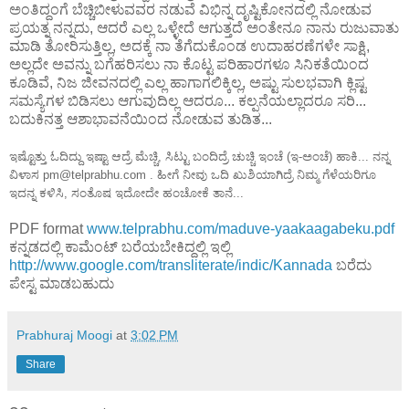
ಅಂತಿದ್ದಂಗೆ ಬೆಚ್ಚಿಬೀಳುವವರ ನಡುವೆ ವಿಭಿನ್ನ ದೃಷ್ಟಿಕೋನದಲ್ಲಿ ನೋಡುವ
ಪ್ರಯತ್ನ ನನ್ನದು, ಆದರೆ ಎಲ್ಲ ಒಳ್ಳೇದೆ ಆಗುತ್ತದೆ ಅಂತೇನೂ ನಾನು ರುಜುವಾತು
ಮಾಡಿ ತೋರಿಸುತ್ತಿಲ್ಲ, ಅದಕ್ಕೆ ನಾ ತೆಗೆದುಕೊಂಡ ಉದಾಹರಣೆಗಳೇ ಸಾಕ್ಷಿ,
ಅಲ್ಲದೇ ಅವನ್ನು ಬಗೆಹರಿಸಲು ನಾ ಕೊಟ್ಟ ಪರಿಹಾರಗಳೂ ಸಿನಿಕತೆಯಿಂದ
ಕೂಡಿವೆ, ನಿಜ ಜೀವನದಲ್ಲಿ ಎಲ್ಲ ಹಾಗಾಗಲಿಕ್ಕಿಲ್ಲ, ಅಷ್ಟು ಸುಲಭವಾಗಿ ಕ್ಲಿಷ್ಟ
ಸಮಸ್ಯೆಗಳ ಬಿಡಿಸಲು ಆಗುವುದಿಲ್ಲ ಆದರೂ... ಕಲ್ಪನೆಯಲ್ಲಾದರೂ ಸರಿ...
ಬದುಕಿನತ್ತ ಆಶಾಭಾವನೆಯಿಂದ ನೋಡುವ ತುಡಿತ...
ಇಷ್ಟೊತ್ತು ಓದಿದ್ದು ಇಷ್ಟಾ ಆದ್ರೆ ಮೆಚ್ಚಿ, ಸಿಟ್ಟು ಬಂದಿದ್ರೆ ಚುಚ್ಚಿ ಇಂಚೆ (ಇ-ಅಂಚೆ) ಹಾಕಿ... ನನ್ನ
ವಿಳಾಸ pm@telprabhu.com . ಹೀಗೆ ನೀವು ಒದಿ ಖುಶಿಯಾಗಿದ್ರೆ ನಿಮ್ಮ ಗೆಳೆಯರಿಗೂ
ಇದನ್ನ ಕಳಿಸಿ, ಸಂತೊಷ ಇದೋದೇ ಹಂಚೋಕೆ ತಾನೆ...
PDF format
www.telprabhu.com/maduve-yaakaagabeku.pdf
ಕನ್ನಡದಲ್ಲಿ ಕಾಮೆಂಟ್ ಬರೆಯಬೇಕಿದ್ದಲ್ಲಿ ಇಲ್ಲಿ
http://www.google.com/transliterate/indic/Kannada
ಬರೆದು
ಪೇಸ್ಟ ಮಾಡಬಹುದು
Prabhuraj Moogi
at
3:02 PM
Share