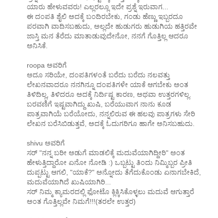
ಯಾರು ಹೇಳುವವರು! ಎಲ್ಲರಲ್ಲೂ ಇದೇ ಪ್ರಶ್ನೆ ಇರುವಾಗ...
ಈ ದಂಪತಿ ಶೈಲಿ ಅದಕ್ಕೆ ಬಂದಿರಬೇಕು, ಗಂಡು ಹೆಣ್ಣು ಇಬ್ಬರದೂ
ಪರವಾಗಿ ವಾದಿಸಬಹುದು, ಅಲ್ಲದೇ ಹುಡುಗರು ಹುಡುಗಿಯ ಹತ್ತಿರವೇ
ಜಾಸ್ತಿ ಮನ ತೆರೆದು ಮಾತಾಡುವುದೇನೋ, ನನಗೆ ಗೊತ್ತಿಲ್ಲ ಆದರೂ
ಅನಿಸಿಕೆ.
roopa ಅವರಿಗೆ
ಅದೂ ಸರಿಯೇ, ದಂಪತಿಗಳಂತೆ ಬರೆದು ಬರೆದು ನಲವತ್ತು
ಲೇಖನವಾದರೂ ನನಗಿನ್ನೂ ದಂಪತಿಗಳೇ ಯಾಕೆ ಆಗಬೇಕು ಅಂತ
ತಿಳಿದಿಲ್ಲ, ತಿಳಿದರೂ ಅದಕ್ಕೆ ನಿರ್ದಿಷ್ಟ ಕಾರಣ, ಅಥವಾ ಉತ್ತರಗಳಿಲ್ಲ.
ಬರವಣಿಗೆ ಇಷ್ಟವಾಗಿದ್ದು ಖುಷಿ, ಬರೆಯುವಾಗ ನಾನು ಕೂಡ
ಪಾತ್ರವಾಗಿಯೆ ಬರೆಯೋದು, ನನ್ನಲಿರುವ ಈ ಹಲವು ಪಾತ್ರಗಳು ಸೇರಿ
ಲೇಖನ ಬರೆಸಿಬಿಡುತ್ತವೆ, ಅದಕ್ಕೆ ಓದುಗರಿಗೂ ಹಾಗೇ ಅನಿಸಬಹುದು.
shivu ಅವರಿಗೆ
ಸರ್ "ನನ್ನ ಬರೀ ಅಡುಗೆ ಮಾಡಲಿಕ್ಕೆ ಮದುವೆಯಾಗಿದ್ದೀರಿ" ಅಂತ
ಹೇಳುತ್ತಿದ್ದಾರೋ ಏನೋ ನೋಡಿ :) ಒಬ್ಬಟ್ಟು ತಿಂದು ನಿಮ್ಮಿಬ್ಬರ ಪ್ರೀತಿ
ದುಪ್ಪಟ್ಟು ಆಗಲಿ, "ಯಾಕೆ?" ಅನ್ನೋದು ತೆಗೆದುಕೊಂಡು ಏನಾಗಬೇಕಿದೆ,
ಮದುವೆಯಾಗಿದೆ ಖುಷಿಯಾಗಿರಿ...
ಸರ್ ನಿಮ್ಮ ಕ್ಯಾಮರದಲ್ಲಿ ಫೋಟೊ ಕ್ಲಿಕ್ಕಿಸಿಕೊಳ್ಳಲು ಮದುವೆ ಆಗುತ್ತಾರೆ
ಅಂತ ಗೊತ್ತಿಲ್ಲವೇ ನಿಮಗೆ!!!(ತರಲೇ ಉತ್ತರ)