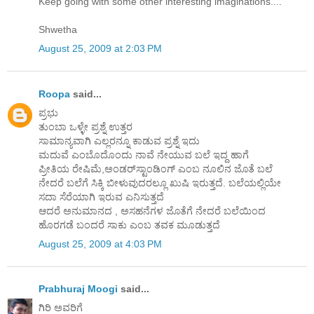
Keep going with some other interesting imaginations....
Shwetha
August 25, 2009 at 2:03 PM
Roopa
said...
ಪ್ರಭು
ತುಂಬಾ ಒಳ್ಳೇ ಪ್ರಶ್ನೆ ಉತ್ತರ
ಸಾಮಾನ್ಯವಾಗಿ ಎಲ್ಲರನ್ನೂ ಕಾಡುವ ಪ್ರಶ್ನೆ ಇದು
ಮದುವೆ ಎಂಬೊದೊಂದು ನಾವೆ ನೇಯುವ ಬಲೆ ಇದ್ದ ಹಾಗೆ
ಪ್ರೀತಿಯ ರೇಷಿಮೆ,ಅಂಡರ್‌ಸ್ಟಾಂಡಿಂಗ್ ಎಂಬ ನೂಲಿನ ಜೊತೆ ಬಲೆ
ನೇದರೆ ಬಲೆಗೆ ಸಿಕ್ಕಿ ಬೀಳುವುದರಲ್ಲೂ ಖುಷಿ ಇರುತ್ತದೆ. ಬಲೆಯಲ್ಲಿಯೇ
ಸದಾ ಸೆರೆಯಾಗಿ ಇರುವ ಎನಿಸುತ್ತದೆ
ಆದರೆ ಅನುಮಾನದ , ಅಸಹನೆಗಳ ಜೊತೆಗೆ ನೇದರೆ ಬಲೆಯಿಂದ
ಹೊರಗಡೆ ಬಂದರೆ ಸಾಕು ಎಂಬ ತವಕ ಮೂಡುತ್ತದೆ
August 25, 2009 at 4:03 PM
Prabhuraj Moogi
said...
ಗಿರಿ ಅವರಿಗೆ