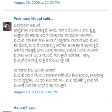
August 29, 2009 at 12:35 PM
Prabhuraj Moogi
said...
ಜಲನಯನ ಅವರಿಗೆ
ಹಾರೈಕೆಗಳು ನಿಜವಾಗುತ್ತವೆ. ಹೌದು ಸರ್ ಇದೊಂದು ಜಟಿಲ ಪ್ರಶ್ನೆ,
ಉತ್ತರಗಳೊ ಹಲವು ಆದರೆ ಯಾವುದೂ ಪರಿಪೂರ್ಣ ಅನಿಸದು.
ಮದುವೆ ಯಾಕಾಗಬೇಕು ಅಂತ ಗೊತ್ತಾಗದೇ, ಮದುವೆ ಆದ ಮೇಲೆ
ಕೆಲವೊಮ್ಮೆ ಮದುವೆ ಯಾಕಾದ್ರೂ ಆದೆನೊ ಅಂತ ಕೂಡ ಅನಿಸುತ್ತದೆ,
ಅನಿಸಿದ ಮಾತ್ರಕ್ಕೆ ಎನೂ ಬದಲಿಸಲಾಗಲ್ಲ, ಏನೋ ಒಂದು ಸುಂದರ
ಪಯಣ ಅಂತ ಬಂಡಿ ಮುಂದೆ ಸಾಗುತ್ತಲೇ ಇರಬೇಕು. ನಿಮ್ಮ
ಮೆಚ್ಚುಗೆಯೇ ಮತ್ತೆ ಮತ್ತೆ ಬರೆಯಲು ಪ್ರೇರಣೆ.
ಸಾಗರದಾಚೆಯ ಇಂಚರ ಅವರಿಗೆ
ಮದುವೆಯಾದ ಮೇಲೂ ಮಾತುಗಳಿಗೆಗೇನೊ ಕೊರತೆಯಿಲ್ಲ, ಮಧ್ಯರಾತ್ರಿ
ಇಂಥ ಪ್ರಶ್ನೆಗಳು ಬಂದರೆ ತೊಂದರೆ ನಿಜ, ಮಲಗಬೇಕೆನ್ನೊ ಮನಸಿಗೆ
ಮುಖಕ್ಕೆ ನೀರೆರೆಚಿ ಎಬ್ಬಿಸಿದ ಹಾಗಾಗುತ್ತದೆ.
August 29, 2009 at 6:44 PM
ರೂpaश्री
said...