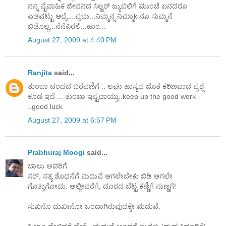
ನನ್ನ ವೈವಾಹಿಕ ಜೀವನದ ಸಿಲ್ವರ್ ಜ್ಯುಬಿಲಿಗೆ ಮುಂಚೆ ಏನದರೂ
ಎಡವಟ್ಟು ಆದ್ರೆ....ಪ್ರಭು...ನಿಮ್ಮನ್ನ ನಿಮ್ಮಾk ನೂ ಸುಮ್ಮನೆ
ಬಿಡೊಲ್ಲ...ನೆನೆಪಿರಲಿ...ಹಾಂ...
August 27, 2009 at 4:40 PM
Ranjita
said...
ತುಂಬಾ ಚಂದದ ಬರವಣಿಗೆ .. ಲಘು ಹಾಸ್ಯದ ಜೊತೆ ಕಠಿಣವಾದ ಪ್ರಶ್ನೆ
ಕೂಡ ಇದೆ ... ತುಂಬಾ ಇಷ್ಟವಾಯ್ತು..keep up the good work
..good luck
August 27, 2009 at 6:57 PM
Prabhuraj Moogi
said...
ಬಾಲು ಅವರಿಗೆ
ಸರ್, ಸತ್ಯ ಶೊಧನೆಗೆ ಮದುವೆ ಆಗಲೇಬೇಕು ಬಿಡಿ ಆಗಲೇ
ಗೊತ್ತಾಗೋದು. ಅಲ್ಲೀವರೆಗೆ, ದೂರದ ಬೆಟ್ಟ ಕಣ್ಣಿಗೆ ನುಣ್ಣಗೆ!
ಸುಖನೊ ದುಖಃನೋ ಒಂದಾಗಿರುವುದಕ್ಕೇ ಮದುವೆ.