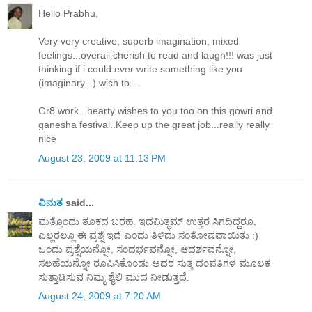
Hello Prabhu,
Very very creative, superb imagination, mixed
feelings...overall cherish to read and laugh!!! was just
thinking if i could ever write something like you
(imaginary...) wish to....
Gr8 work...hearty wishes to you too on this gowri and
ganesha festival..Keep up the great job...really really
nice
August 23, 2009 at 11:13 PM
ವಿನುತ
said...
ಮತ್ತೊ೦ದು ತೂಕದ ಬರಹ. ಇದಮಿತ್ಥಮ್ ಉತ್ತರ ಸಿಗದಿದ್ದರೂ,
ಎಲ್ಲರಲ್ಲೂ ಈ ಪ್ರಶ್ನೆ ಇದೆ ಎ೦ದು ತಿಳಿದು ಸ೦ತೋಷವಾಯಿತು :)
ಒ೦ದು ಪ್ರಶ್ನೆಯನ್ನೋ, ಸ೦ದರ್ಭವನ್ನೋ, ಆದರ್ಶವನ್ನೋ,
ಸಲಹೆಯನ್ನೋ ರೂಪಿಸಿಕೊ೦ಡು ಅದರ ಸುತ್ತ ದ೦ಪತಿಗಳ ಮೂಲಕ
ಸುತ್ತಾಡಿಸುವ ನಿಮ್ಮ ಶೈಲಿ ಮುದ ನೀಡುತ್ತದೆ.
August 24, 2009 at 7:20 AM