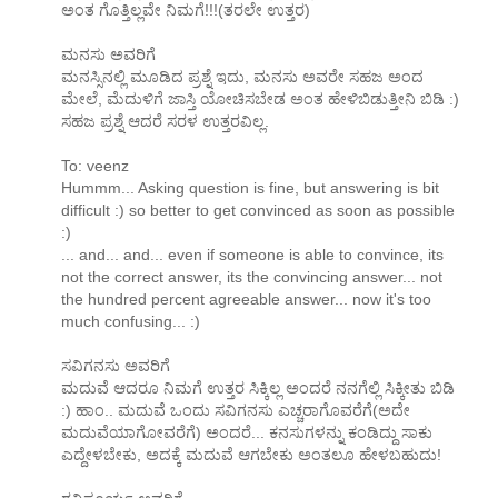
ಅಂತ ಗೊತ್ತಿಲ್ಲವೇ ನಿಮಗೆ!!!(ತರಲೇ ಉತ್ತರ)
ಮನಸು ಅವರಿಗೆ
ಮನಸ್ಸಿನಲ್ಲಿ ಮೂಡಿದ ಪ್ರಶ್ನೆ ಇದು, ಮನಸು ಅವರೇ ಸಹಜ ಅಂದ
ಮೇಲೆ, ಮೆದುಳಿಗೆ ಜಾಸ್ತಿ ಯೋಚಿಸಬೇಡ ಅಂತ ಹೇಳಿಬಿಡುತ್ತೀನಿ ಬಿಡಿ :)
ಸಹಜ ಪ್ರಶ್ನೆ ಆದರೆ ಸರಳ ಉತ್ತರವಿಲ್ಲ.
To: veenz
Hummm... Asking question is fine, but answering is bit
difficult :) so better to get convinced as soon as possible
:)
... and... and... even if someone is able to convince, its
not the correct answer, its the convincing answer... not
the hundred percent agreeable answer... now it's too
much confusing... :)
ಸವಿಗನಸು ಅವರಿಗೆ
ಮದುವೆ ಆದರೂ ನಿಮಗೆ ಉತ್ತರ ಸಿಕ್ಕಿಲ್ಲ ಅಂದರೆ ನನಗೆಲ್ಲಿ ಸಿಕ್ಕೀತು ಬಿಡಿ
:) ಹಾಂ.. ಮದುವೆ ಒಂದು ಸವಿಗನಸು ಎಚ್ಚರಾಗೊವರೆಗೆ(ಅದೇ
ಮದುವೆಯಾಗೋವರೆಗೆ) ಅಂದರೆ... ಕನಸುಗಳನ್ನು ಕಂಡಿದ್ದು ಸಾಕು
ಎದ್ದೇಳಬೇಕು, ಅದಕ್ಕೆ ಮದುವೆ ಆಗಬೇಕು ಅಂತಲೂ ಹೇಳಬಹುದು!