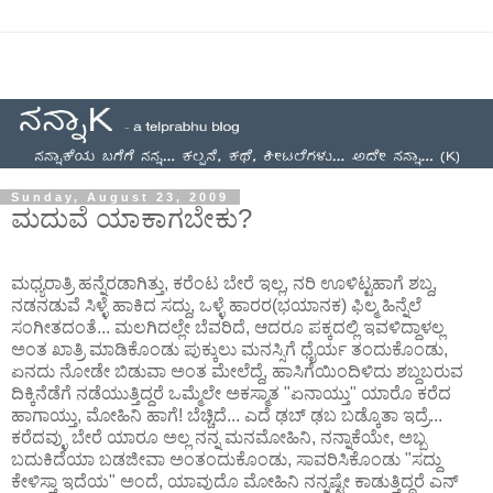
Sunday, August 23, 2009
ಮದುವೆ ಯಾಕಾಗಬೇಕು?
ಮಧ್ಯರಾತ್ರಿ ಹನ್ನೆರಡಾಗಿತ್ತು, ಕರೆಂಟ ಬೇರೆ ಇಲ್ಲ, ನರಿ ಊಳಿಟ್ಟಹಾಗೆ ಶಬ್ದ,
ನಡನಡುವೆ ಸಿಳ್ಳೆ ಹಾಕಿದ ಸದ್ದು, ಒಳ್ಳೆ ಹಾರರ(ಭಯಾನಕ) ಫಿಲ್ಮ ಹಿನ್ನೆಲೆ
ಸಂಗೀತದಂತೆ... ಮಲಗಿದಲ್ಲೇ ಬೆವರಿದೆ, ಆದರೂ ಪಕ್ಕದಲ್ಲಿ ಇವಳಿದ್ದಾಳಲ್ಲ
ಅಂತ ಖಾತ್ರಿ ಮಾಡಿಕೊಂಡು ಪುಕ್ಕುಲು ಮನಸ್ಸಿಗೆ ಧೈರ್ಯ ತಂದುಕೊಂಡು,
ಏನದು ನೋಡೇ ಬಿಡುವಾ ಅಂತ ಮೇಲೆದ್ದೆ, ಹಾಸಿಗೆಯಿಂದಿಳಿದು ಶಬ್ದಬರುವ
ದಿಕ್ಕಿನೆಡೆಗೆ ನಡೆಯುತ್ತಿದ್ದರೆ ಒಮ್ಮೆಲೇ ಅಕಸ್ಮಾತ "ಏನಾಯ್ತು" ಯಾರೊ ಕರೆದ
ಹಾಗಾಯ್ತು, ಮೋಹಿನಿ ಹಾಗೆ! ಬೆಚ್ಚಿದೆ... ಎದೆ ಢಬ್ ಢಬ ಬಡ್ಕೊತಾ ಇದ್ರೆ...
ಕರೆದವ್ಳು ಬೇರೆ ಯಾರೂ ಅಲ್ಲ ನನ್ನ ಮನಮೋಹಿನಿ, ನನ್ನಾಕೆಯೇ, ಅಬ್ಬ
ಬದುಕಿದೆಯಾ ಬಡಜೀವಾ ಅಂತಂದುಕೊಂಡು, ಸಾವರಿಸಿಕೊಂಡು "ಸದ್ದು
ಕೇಳಿಸ್ತಾ ಇದೆಯ" ಅಂದೆ, ಯಾವುದೊ ಮೋಹಿನಿ ನನ್ನಷ್ಟೇ ಕಾಡುತ್ತಿದ್ದರೆ ಎನ್