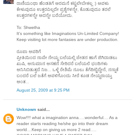
ರಾಣಿಯಂಥಾ ಹೆಂಡತಿಗೆ ಅರಮನೆ ಕಟ್ಟಲೇಬೇಕಲ್ಲ :) ಅವಳು
ಕೇಳುವುದೂ ಉತ್ತರವಿಲ್ಲದೇ ಪ್ರಶ್ನೆಗಳನ್ನೇ, ಕೊಡುವುದೂ ತರಲೆ
ಉತ್ತರಗಳನ್ನೇ ಅದನ್ನೇ ಬರೆಯೋದು.
To: Shwetha
It's something like Imaginations Un-Limited Company!
Keep visiting lot more fantasies are under production.
ರೂಪಾ ಅವರಿಗೆ
ಪ್ರೀತಿಯಿಂದ ನಾವೇ ನೇಯ್ದ ಬಲೆಯಲ್ಲಿ ಜೇಡನ ಹಾಗೆ ಜಿಗಿದಾಡಲು
ಖುಷಿ, ಅನುಮಾನ ಅಸಹನೆ ಸೇರಿದರೆ ಬಲೆಯಲಿ ಭಂದಿಗಳು
ಅನಿಸಿಬಿಡುತ್ತದೆ ನಿಜ... ಒಳ್ಳೆ ರೇಶಿಮೆ ನೂಲು ತೆಗೆದಿಟ್ಟಿದ್ದೇನೆ, ನನ್ನಾಕೆ
ಬಂದರೆ ಬಲೆ ಜತೆಗೆ ಅವಳಿಗೊಂದು ಸೀರೆ ಕೂಡ ನೇಯ್ದರಾಯ್ತು
ಅಂತ...
August 25, 2009 at 9:25 PM
Unknown
said...
Wow!!!! what a imagination anna.....wonderful.... As a
reader starts reading he/she go into their dream
world....Keep on giving us more 2 read.....