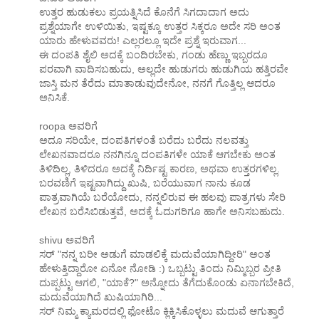
ಉತ್ತರ ಹುಡುಕಲು ಪ್ರಯತ್ನಿಸಿದೆ ಕೊನೆಗೆ ಸಿಗದಾದಾಗ ಅದು
ಪ್ರಶ್ನೆಯಾಗೇ ಉಳಿಯಿತು, ಇಷ್ಟಕ್ಕೂ ಉತ್ತರ ಸಿಕ್ಕರೂ ಅದೇ ಸರಿ ಅಂತ
ಯಾರು ಹೇಳುವವರು! ಎಲ್ಲರಲ್ಲೂ ಇದೇ ಪ್ರಶ್ನೆ ಇರುವಾಗ...
ಈ ದಂಪತಿ ಶೈಲಿ ಅದಕ್ಕೆ ಬಂದಿರಬೇಕು, ಗಂಡು ಹೆಣ್ಣು ಇಬ್ಬರದೂ
ಪರವಾಗಿ ವಾದಿಸಬಹುದು, ಅಲ್ಲದೇ ಹುಡುಗರು ಹುಡುಗಿಯ ಹತ್ತಿರವೇ
ಜಾಸ್ತಿ ಮನ ತೆರೆದು ಮಾತಾಡುವುದೇನೋ, ನನಗೆ ಗೊತ್ತಿಲ್ಲ ಆದರೂ
ಅನಿಸಿಕೆ.
roopa ಅವರಿಗೆ
ಅದೂ ಸರಿಯೇ, ದಂಪತಿಗಳಂತೆ ಬರೆದು ಬರೆದು ನಲವತ್ತು
ಲೇಖನವಾದರೂ ನನಗಿನ್ನೂ ದಂಪತಿಗಳೇ ಯಾಕೆ ಆಗಬೇಕು ಅಂತ
ತಿಳಿದಿಲ್ಲ, ತಿಳಿದರೂ ಅದಕ್ಕೆ ನಿರ್ದಿಷ್ಟ ಕಾರಣ, ಅಥವಾ ಉತ್ತರಗಳಿಲ್ಲ.
ಬರವಣಿಗೆ ಇಷ್ಟವಾಗಿದ್ದು ಖುಷಿ, ಬರೆಯುವಾಗ ನಾನು ಕೂಡ
ಪಾತ್ರವಾಗಿಯೆ ಬರೆಯೋದು, ನನ್ನಲಿರುವ ಈ ಹಲವು ಪಾತ್ರಗಳು ಸೇರಿ
ಲೇಖನ ಬರೆಸಿಬಿಡುತ್ತವೆ, ಅದಕ್ಕೆ ಓದುಗರಿಗೂ ಹಾಗೇ ಅನಿಸಬಹುದು.
shivu ಅವರಿಗೆ
ಸರ್ "ನನ್ನ ಬರೀ ಅಡುಗೆ ಮಾಡಲಿಕ್ಕೆ ಮದುವೆಯಾಗಿದ್ದೀರಿ" ಅಂತ
ಹೇಳುತ್ತಿದ್ದಾರೋ ಏನೋ ನೋಡಿ :) ಒಬ್ಬಟ್ಟು ತಿಂದು ನಿಮ್ಮಿಬ್ಬರ ಪ್ರೀತಿ
ದುಪ್ಪಟ್ಟು ಆಗಲಿ, "ಯಾಕೆ?" ಅನ್ನೋದು ತೆಗೆದುಕೊಂಡು ಏನಾಗಬೇಕಿದೆ,
ಮದುವೆಯಾಗಿದೆ ಖುಷಿಯಾಗಿರಿ...
ಸರ್ ನಿಮ್ಮ ಕ್ಯಾಮರದಲ್ಲಿ ಫೋಟೊ ಕ್ಲಿಕ್ಕಿಸಿಕೊಳ್ಳಲು ಮದುವೆ ಆಗುತ್ತಾರೆ