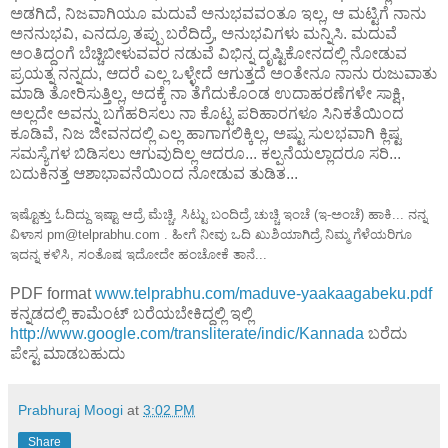
ಅಡಗಿದೆ, ನಿಜವಾಗಿಯೂ ಮದುವೆ ಅನುಭವವಂತೂ ಇಲ್ಲ, ಆ ಮಟ್ಟಿಗೆ ನಾನು
ಅನನುಭವಿ, ಎನದ್ರೂ ತಪ್ಪು ಬರೆದಿದ್ರೆ, ಅನುಭವಿಗಳು ಮನ್ನಿಸಿ. ಮದುವೆ
ಅಂತಿದ್ದಂಗೆ ಬೆಚ್ಚಿಬೀಳುವವರ ನಡುವೆ ವಿಭಿನ್ನ ದೃಷ್ಟಿಕೋನದಲ್ಲಿ ನೋಡುವ
ಪ್ರಯತ್ನ ನನ್ನದು, ಆದರೆ ಎಲ್ಲ ಒಳ್ಳೇದೆ ಆಗುತ್ತದೆ ಅಂತೇನೂ ನಾನು ರುಜುವಾತು
ಮಾಡಿ ತೋರಿಸುತ್ತಿಲ್ಲ, ಅದಕ್ಕೆ ನಾ ತೆಗೆದುಕೊಂಡ ಉದಾಹರಣೆಗಳೇ ಸಾಕ್ಷಿ,
ಅಲ್ಲದೇ ಅವನ್ನು ಬಗೆಹರಿಸಲು ನಾ ಕೊಟ್ಟ ಪರಿಹಾರಗಳೂ ಸಿನಿಕತೆಯಿಂದ
ಕೂಡಿವೆ, ನಿಜ ಜೀವನದಲ್ಲಿ ಎಲ್ಲ ಹಾಗಾಗಲಿಕ್ಕಿಲ್ಲ, ಅಷ್ಟು ಸುಲಭವಾಗಿ ಕ್ಲಿಷ್ಟ
ಸಮಸ್ಯೆಗಳ ಬಿಡಿಸಲು ಆಗುವುದಿಲ್ಲ ಆದರೂ... ಕಲ್ಪನೆಯಲ್ಲಾದರೂ ಸರಿ...
ಬದುಕಿನತ್ತ ಆಶಾಭಾವನೆಯಿಂದ ನೋಡುವ ತುಡಿತ...
ಇಷ್ಟೊತ್ತು ಓದಿದ್ದು ಇಷ್ಟಾ ಆದ್ರೆ ಮೆಚ್ಚಿ, ಸಿಟ್ಟು ಬಂದಿದ್ರೆ ಚುಚ್ಚಿ ಇಂಚೆ (ಇ-ಅಂಚೆ) ಹಾಕಿ... ನನ್ನ
ವಿಳಾಸ pm@telprabhu.com . ಹೀಗೆ ನೀವು ಒದಿ ಖುಶಿಯಾಗಿದ್ರೆ ನಿಮ್ಮ ಗೆಳೆಯರಿಗೂ
ಇದನ್ನ ಕಳಿಸಿ, ಸಂತೊಷ ಇದೋದೇ ಹಂಚೋಕೆ ತಾನೆ...
PDF format
www.telprabhu.com/maduve-yaakaagabeku.pdf
ಕನ್ನಡದಲ್ಲಿ ಕಾಮೆಂಟ್ ಬರೆಯಬೇಕಿದ್ದಲ್ಲಿ ಇಲ್ಲಿ
http://www.google.com/transliterate/indic/Kannada
ಬರೆದು
ಪೇಸ್ಟ ಮಾಡಬಹುದು
Prabhuraj Moogi
at
3:02 PM
Share