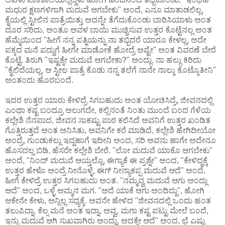
ಮಧುರ ಕ್ಷಣಗಳಿಗಾಗಿ ಮದುವೆ ಆಗಬೇಕು" ಅಂದೆ, ಎನೂ ಮಾತಾಡಲಿಲ್ಲ,
ಕೈಯಲ್ಲಿ ಸ್ಟೀಲಿನ ಪಾತ್ರೆಯಿತ್ತು ಅದನ್ನೇ ತೆಗೆದುಕೊಂಡು ಬಾರಿಸಿಯಾಳು ಅಂತ
ದೂರ ಸರಿದು, ಅಂತೂ ಅವಳ ಬಾಯಿ ಮುಚ್ಚಿಸುವ ಉತ್ತರ ಕೊಟ್ಟೆನಲ್ಲ ಅಂತ
ಹೆಮ್ಮೆಯಿಂದ "ಹೀಗೆ ನನ್ನ ಪತ್ನಿಯನ್ನು ನಾ ತಬ್ಬಿದರೆ ಯಾರೂ ಕೇಳಲ್ಲ, ಅದೇ
ಪಕ್ಕದ ಮನೆ ಪದ್ದುಗೆ ಹೀಗೇ ಮಾಡೋಕೆ ಹೋದ್ರೆ ಅಷ್ಟೇ" ಅಂತ ವಿವರಣೆ ಬೇರೆ
ಕೊಟ್ಟೆ. ತಿರುಗಿ "ಇಷ್ಟಕ್ಕೇ ಮದುವೆ ಆಗಬೇಕಾ?" ಅಂದ್ಲು. ನಾ ಹಲ್ಲು ಕಿರಿದು
"ಕೈಲಿದೆಯಲ್ಲ, ಆ ಸ್ಟೀಲ ಪಾತ್ರೆ ಕೊಡು ನನ್ನ ತಲೆಗೆ ನಾನೇ ನಾಲ್ಕು ಕೊಟ್ಕೊತೀನಿ"
ಅಂತಂದು ಹೊರಬಂದೆ.
ಇದರ ಉತ್ತರ ಯಾರು ಕೇಳಿದ್ರೆ ಸಿಗಬಹುದು ಅಂತ ಯೋಚಿಸಿದ್ರೆ, ಜೀವನದಲ್ಲಿ
ಎಂಥಾ ಕಷ್ಟ ಬಂದ್ರೂ ಅಲುಗದೇ, ಕಲ್ಲಿನಂತೆ ನಿಂತು ಮುಂದೆ ಬಂದ ಗೆಳೆಯ
ಕಲ್ಲೇಶಿ ನೆನಪಾದ, ಜೀವನ ಸಾಕಷ್ಟು ಪಾಠ ಕಲಿಸಿದೆ ಅವನಿಗೆ ಉತ್ತರ ಖಂಡಿತ
ಗೊತ್ತಿರುತ್ತದೆ ಅಂತ ಅನಿಸಿತು, ಅವನಿಗೇ ಕರೆ ಮಾಡಿದೆ, ಕಲ್ಲೇಶಿ ಹೇಗಿದೀಯೋ
ಅಂದ್ರೆ, ಗುಂಡುಕಲ್ಲು ಇದ್ದಹಾಗೆ ಇದೀನಿ ಅಂದ, ಸರಿ ಅವನು ಹಾಗೇ ಅದೇನೂ
ಹೊಸದಲ್ಲ ಬಿಡಿ, ಹೆಸರೇ ಕಲ್ಲೇಶಿ ಬೇರೆ. "ಲೋ ಮದುವೆ ಯಾಕೊ ಆಗಬೇಕು"
ಅಂದೆ, "ನಿಂದ್ ಮದುವೆ ಆಯ್ತಲ್ಲೊ, ಈಗ್ಯಾಕೆ ಈ ಪ್ರಶ್ನೇ" ಅಂದ, "ಕೇಳಿದ್ದಕ್ಕೆ
ಉತ್ತರ ಹೇಳೊ ಅಂದ್ರೆ ನೀನೊಳ್ಳೆ, ಈಗ್ ನೀನ್ಯಾಕಪ್ಪ ಮದುವೆ ಆದೆ" ಅಂದೆ,
ಹೀಗೆ ಕೇಳಿದ್ರೆ ಉತ್ತರ ಸಿಗಬಹುದು ಅಂತ. "ನಮ್ಮವ್ವ ಮದುವೆ ಆಗು ಅಂದ್ಲು
ಆದೆ" ಅಂದ, ಒಳ್ಳೆ ಅಮ್ಮನ ಮಗ. "ಅದೆ ಯಾಕೆ ಆಗು ಅಂದಿದ್ದು", ಹೋಗಿ
ಆಕೇನೇ ಕೇಳು, ಅನ್ಲಿಲ್ಲ ಸಧ್ಯಕ್ಕೆ. ಅವನೇ ಹೇಳಿದ "ಜೀವನದಲ್ಲಿ ಒಂದು ಹಂತ
ತಲುಪಿದ್ನಾ, ಕೆಲ್ಸ ಮನೆ ಅಂತ ಇದ್ನಾ, ಅವ್ವ, ಮಗಾ ಕಷ್ಟ ಪಟ್ಟು ಮೇಲೆ ಬಂದೆ,
ಇನ್ನು ಮದುವೆ ಆಗಿ ಸುಖವಾಗಿರು ಅಂದ್ಲು, ಅದಕ್ಕೇ ಆದೆ" ಅಂದ, ಛೆ ಎಷ್ಟು