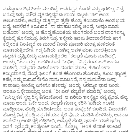
ಮತ್ತೊಂದು ದಿನ ಹೀಗೇ ಮಲಗಿದ್ದೆ, ಅವರಪ್ಪನ ಗೊರಕೆ ಸದ್ದು ಇರಲಿಲ್ಲ, ನಿದ್ರೆ
ಬರುವುದಿತ್ತು. ಮೌನ ವೃತದಲ್ಲಿದ್ದವಳು ಬಾಯಿ ಬಿಟ್ಟಳು "ರೀ" ಅಂತ
ಅಲುಗಿಸಿದಳು, ಅಯ್ಯೋ ಮತ್ತಿನ್ಯಾವ ಪ್ರಶ್ನೇ ಹೊತ್ತು ತಂದಿದಾಳೊ ಅಂತ ಭಯ
ಬಿದ್ದೆ. ಅವಳೆಡೆಗೆ ತಿರುಗಿದರೆ "ನಾ ಮಾತಾಡಿಸಲಿಲ್ಲ ಅಂದ್ರೆ, ನೀವೂ ಮಾತು
ಬಿಡೊದಾ" ಅಂದ್ಲು, ಆ ಹೊದ್ದ ಹೊದಿಕೆಯ ಚುಂಗದಂತೆ ಬಂದ ದಾರಗಳನ್ನು
ಕೈಯಲ್ಲಿ ಹೊಸೆಯುತ್ತ, ತಿರುಗಿಸುತ್ತ. ಇನ್ನೇನು ಇವಳು ಶಿಲಾಬಾಲಿಕೆಯ ಹಾಗೆ
ಕಲ್ಲಿನಂತೆ ನಿಂತಿದ್ದರೆ ನಾ ಮುಂದೆ ನಿಂತು ಪೂಜಾರಿ ಮಂತ್ರ ಹೇಳಿದಂತೆ
ಮಾತಾಡುತ್ತಿರಬೇಕೆ. ಗದ್ದ ಹಿಡಿದು, ಬಾಗಿದ್ದ ಅವಳ ಮುಖ ಮೇಲೆತ್ತಿದರೂ
ನನ್ನಡೆಗೆ ದೃಷ್ಟಿಯಿಟ್ಟು ಮಾತಾಡುತ್ತಿರಲಿಲ್ಲ "ಕಲ್ಯಾಣಿ ಫೋನು ಮಾಡಿದ್ಲು",
ಅಂದ್ಲು, "ಏನಾಯ್ತು" ಗಾಬರಿಯಾದೆ. "ಏನಿಲ್ಲ... ನಿನ್ನ ಗಂಡ ಏನ್ ಜಾದೂ
ಮಾಡಿದ್ರೆ, ನಮ್ಮವರು ಪೀಡಿಸೋದು ದೂರದ ಮಾತು, ಕುಡಿಯೋದು
ಕಮ್ಮಿಯಾಗಿದೆ, ಮೊನ್ನೆ ಫಿಲಂಗೆ ಕೂಡ ಕರ್ಕೊಂಡು ಹೋಗಿದ್ರು, ತುಂಬ ಥ್ಯಾಂಕ್ಸ
ಕಣೇ, ನಿಮ್ಮ ಮದುವೆನೇನೊ ನಾನು ಮಾಡಿಸಿದೆ, ನನ್ನ ಮದುವೆನಾ ನೀವು
ಕಾಪಾಡಿದ್ರಿ ಅಂತೆಲ್ಲ ಏನೇನೊ ಹೇಳಿದ್ಲು" ಅಂದ್ಲು. ನಿರಮ್ಮಳ ಭಾವ ಬಂತು,
ಅಂತೂ ಒಳ್ಳೇದಾಯ್ತಲ್ಲ ಅಂತ. "ರೀ ಎನ್ ಮ್ಯಾಜಿಕ್ ಮಾಡಿದ್ರಿ" ಅಂದ್ಲು,
"ಎನಿಲ್ಲ ಕಣೆ ಸ್ವಲ್ಪ ರಿಸ್ಕ ತೆಗೆದುಕೊಂಡೆ, ಆ ಏರಿಯ ಇನಸ್ಪೆಕ್ಟರ ನನ್ನ ಫ್ರೆಂಡ, ಹೆಲ್ಪ
ಮಾಡು ಅಂದೆ, ಒಕೇ ಅಂದ, ಕಲ್ಯಾಣಿ ಗಂಡನ್ನ ಕರಿಸಿ 'ಕುಡಿದು ಗಲಾಟೆ
ಮಾಡ್ತೀಯಾ, ಹೆಂಡ್ತಿ ಹೊಡೀತೀಯಾ, ಅಂತ ಕಂಪ್ಲೆಂಟ್ ಬಂದಿದೆ, ವಿಚಾರಣೆಗೆ
ಹೋದ್ರೆ ನಿನ್ನ ಹೆಂಡ್ತಿ ನನ್ನ ಗೆಳೆಯನ ಕೈಲಿ ಫೊನು ಮಾಡಿಸಿ ಹೇಳಿಸಿದ್ಲು, ಅವನೂ
ಹಾಗೇನಿಲ್ಲ ಅಂದಿದ್ದಕ್ಕೆ ಬಿಡ್ತಿದೀನಿ, ಅಷ್ಟೊಳ್ಳೆ ಹೆಂಡ್ತಿ ಇದಾಳೇ ಯಾಕೆ ಇದೆಲ್ಲ
ನಿನಗೆ, ಇನ್ನೊಮ್ಮೆ ಕಂಪ್ಲೇಂಟ್ ಬಂದ್ರೆ.. ಗೊತ್ತಲ್ಲ..' ಅಂತ ಹೆದರಿಕೆ ಹಾಕಿಸಿದೆ,