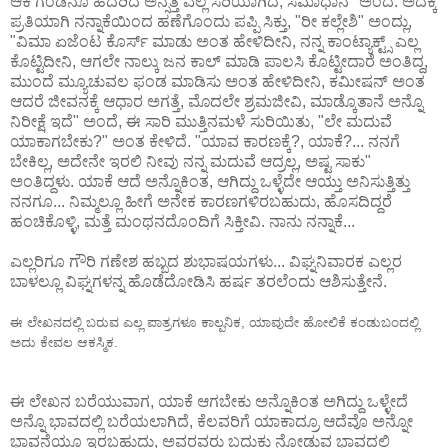
ಆಕೆ ಗಂಡನೂ ಹೆದರಿದ ಅನ್ಸತ್ತೆ ಎಲ್ಲ ಸರಿಯಾಗಿದೆ, ಸಮಾಧಾನ" ಅಂದೆ. ಅದಕ್ಕೆ
ಪ್ರತಿಯಾಗಿ ನನ್ನಾಕೆಯಿಂದ ಹಣೆಗೊಂದು ಪಪ್ಪಿ ಸಿಕ್ತು, "ರೀ ಕಲ್ಲೇಶಿ" ಅಂದ್ಲು,
"ವಿಮಾ ಏಜೆಂಟ ಕೊರ್ಸ್ ಮಾಡು ಅಂತ ಹೇಳಿದೀನಿ, ನನ್ನ ಕಾಂಟ್ಯಾಕ್ಟ್ಸ್ ಎಲ್ಲ
ಕೊಟ್ಟಿದೀನಿ, ಆಗಲೇ ನಾಲ್ಕು ಜನ ಕಾಲ್ ಮಾಡಿ ಪಾಲಸಿ ಕೊಟ್ಟೀದಾರೆ ಅಂತಿದ್ದ,
ಮುಂದೆ ಮ್ಯೂಚುವಲ ಫಂಡ ಮಾಡಿಸು ಅಂತ ಹೇಳಿದೀನಿ, ಕಮೀಷನ್ ಅಂತ
ಆದರೆ ಜೀವನಕ್ಕೆ ಆಧಾರ ಅಗತ್ತೆ, ಮೊದಲೇ ಶ್ರಮಜೀವಿ, ಮಾಡ್ಕೊತಾನೆ ಅನ್ನೊ
ನಿರೀಕ್ಷೆ ಇದೆ" ಅಂದೆ, ಈ ಸಾರಿ ಮುತ್ತಿನಮಳೆ ಸುರಿಯಿತು, "ಲೇ ಮದುವೆ
ಯಾಕಾಗಬೇಕು?" ಅಂತ ಕೇಳಿದೆ. "ಯಾವ ಕಾರಣಕ್ಕೆ?, ಯಾಕೆ?... ನನಗೆ
ಬೇಕಿಲ್ಲ, ಅದೇನೇ ಇರಲಿ ನೀವು ನನ್ನ ಮದುವೆ ಆದ್ರಲ್ಲ, ಅಷ್ಟ ಸಾಕು"
ಅಂತಿದ್ದಳು. ಯಾಕೆ ಆದೆ ಅನ್ನೊಕಿಂತ, ಆಗಿದ್ದು ಒಳ್ಳೆದೇ ಆಯ್ತು ಅನಿಸುತ್ತಿತ್ತು
ನನಗೂ... ನಿಮ್ಮಲ್ಲೂ ಹೀಗೆ ಅನೇಕ ಕಾರಣಗಳಿರಬಹುದು, ಹೊಸದಿದ್ದರೆ
ಹಂಚಿಕೊಳ್ಳಿ, ಮತ್ತೆ ಮಂಥನದೊಂದಿಗೆ ಸಿಕ್ತೀವಿ. ನಾನು ನನ್ನಾಕೆ...
ಎಲ್ಲರಿಗೂ ಗೌರಿ ಗಣೇಶ ಹಬ್ಬದ ಶುಭಾಷಯಗಳು... ವಿಘ್ನನಿವಾರಕ ಎಲ್ಲರ
ಬಾಳಲ್ಲೂ ವಿಘ್ನಗಳನ್ನ ಹೊಡೆದೋಡಿಸಿ ಹರ್ಷ ತರಲೆಂದು ಆಶಿಸುತ್ತೇನೆ.
ಈ ಲೇಖನದಲ್ಲಿ ಬರುವ ಎಲ್ಲ ಪಾತ್ರಗಳೂ ಕಾಲ್ಪನಿಕ, ಯಾವುದೇ ಹೋಲಿಕೆ ಕಂಡುಬಂದಲ್ಲಿ
ಅದು ಕೇವಲ ಆಕಸ್ಮಿಕ.
ಈ ಲೇಖನ ಬರೆಯುವಾಗ, ಯಾಕೆ ಆಗಬೇಕು ಅನ್ನೊಕಿಂತ ಅಗಿದ್ದು ಒಳ್ಳೇದೆ
ಅನ್ನೊ ಭಾವದಲ್ಲಿ ಬರೆಯಲಾಗಿದೆ, ಕೆಲವರಿಗೆ ಯಾಕಾದ್ರೂ ಆದೆವೊ ಅನ್ನೋ
ಭಾವನೆಯೂ ಇರಬಹುದು, ಅವರವರು ಬದುಕು ನೋಡುವ ಭಾವದಲ್ಲಿ