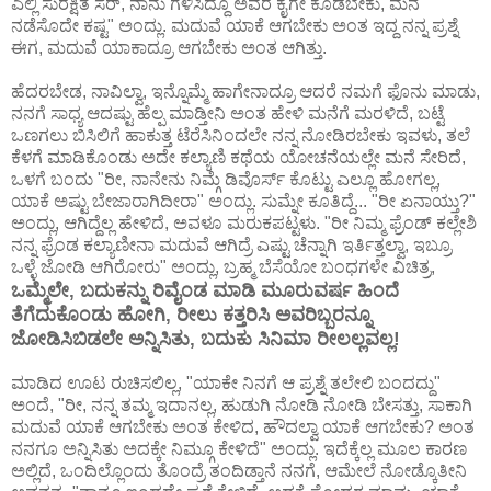
ಎಲ್ಲಿ ಸುರಕ್ಷಿತ ಸರ್, ನಾನು ಗಳಿಸಿದ್ದೂ ಅವರ ಕೈಗೇ ಕೊಡಬೇಕು, ಮನೆ
ನಡೆಸೊದೇ ಕಷ್ಟ" ಅಂದ್ಲು. ಮದುವೆ ಯಾಕೆ ಆಗಬೇಕು ಅಂತ ಇದ್ದ ನನ್ನ ಪ್ರಶ್ನೆ
ಈಗ, ಮದುವೆ ಯಾಕಾದ್ರೂ ಆಗಬೇಕು ಅಂತ ಆಗಿತ್ತು.
ಹೆದರಬೇಡ, ನಾವಿಲ್ವಾ, ಇನ್ನೊಮ್ಮೆ ಹಾಗೇನಾದ್ರೂ ಆದರೆ ನಮಗೆ ಫೊನು ಮಾಡು,
ನನಗೆ ಸಾಧ್ಯ ಆದಷ್ಟು ಹೆಲ್ಪ ಮಾಡ್ತೀನಿ ಅಂತ ಹೇಳಿ ಮನೆಗೆ ಮರಳಿದೆ, ಬಟ್ಟೆ
ಒಣಗಲು ಬಿಸಿಲಿಗೆ ಹಾಕುತ್ತ ಟೆರೆಸಿನಿಂದಲೇ ನನ್ನ ನೋಡಿರಬೇಕು ಇವಳು, ತಲೆ
ಕೆಳಗೆ ಮಾಡಿಕೊಂಡು ಅದೇ ಕಲ್ಯಾಣಿ ಕಥೆಯ ಯೋಚನೆಯಲ್ಲೇ ಮನೆ ಸೇರಿದೆ,
ಒಳಗೆ ಬಂದು "ರೀ, ನಾನೇನು ನಿಮ್ಗೆ ಡಿವೊರ್ಸ್ ಕೊಟ್ಟು ಎಲ್ಲೂ ಹೋಗಲ್ಲ,
ಯಾಕೆ ಅಷ್ಟು ಬೇಜಾರಾಗಿದೀರಾ" ಅಂದ್ಲು. ಸುಮ್ನೇ ಕೂತಿದ್ದೆ... "ರೀ ಏನಾಯ್ತು?"
ಅಂದ್ಲು, ಆಗಿದ್ದೆಲ್ಲ ಹೇಳಿದೆ, ಅವಳೂ ಮರುಕಪಟ್ಟಳು. "ರೀ ನಿಮ್ಮ ಫ್ರೆಂಡ್ ಕಲ್ಲೇಶಿ
ನನ್ನ ಫ್ರೆಂಡ ಕಲ್ಯಾಣೀನಾ ಮದುವೆ ಆಗಿದ್ರೆ ಎಷ್ಟು ಚೆನ್ನಾಗಿ ಇರ್ತಿತ್ತಲ್ವಾ, ಇಬ್ರೂ
ಒಳ್ಳೆ ಜೋಡಿ ಆಗಿರೋರು" ಅಂದ್ಲು, ಬ್ರಹ್ಮ ಬೆಸೆಯೋ ಬಂಧಗಳೇ ವಿಚಿತ್ರ,
ಒಮ್ಮೆಲೇ, ಬದುಕನ್ನು ರಿವೈಂಡ ಮಾಡಿ ಮೂರುವರ್ಷ ಹಿಂದೆ
ತೆಗೆದುಕೊಂಡು ಹೋಗಿ, ರೀಲು ಕತ್ತರಿಸಿ ಅವರಿಬ್ಬರನ್ನೂ
ಜೋಡಿಸಿಬಿಡಲೇ ಅನ್ನಿಸಿತು, ಬದುಕು ಸಿನಿಮಾ ರೀಲಲ್ಲವಲ್ಲ!
ಮಾಡಿದ ಊಟ ರುಚಿಸಲಿಲ್ಲ, "ಯಾಕೇ ನಿನಗೆ ಆ ಪ್ರಶ್ನೆ ತಲೇಲಿ ಬಂದದ್ದು"
ಅಂದೆ, "ರೀ, ನನ್ನ ತಮ್ಮ ಇದಾನಲ್ಲ, ಹುಡುಗಿ ನೋಡಿ ನೋಡಿ ಬೇಸತ್ತು, ಸಾಕಾಗಿ
ಮದುವೆ ಯಾಕೆ ಆಗಬೇಕು ಅಂತ ಕೇಳಿದ, ಹೌದಲ್ವಾ ಯಾಕೆ ಆಗಬೇಕು? ಅಂತ
ನನಗೂ ಅನ್ನಿಸಿತು ಅದಕ್ಕೇ ನಿಮ್ಗೂ ಕೇಳಿದೆ" ಅಂದ್ಲು. ಇದೆಕ್ಕೆಲ್ಲ ಮೂಲ ಕಾರಣ
ಅಲ್ಲಿದೆ, ಒಂದಿಲ್ಲೊಂದು ತೊಂದ್ರೆ ತಂದಿಡ್ತಾನೆ ನನಗೆ, ಆಮೇಲೆ ನೋಡ್ಕೊತೀನಿ