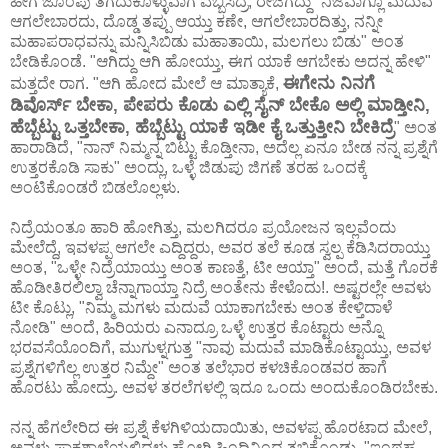
ಹೀಗೆ ಜೊಂಪು ತೆಗೆದುಕೊಳ್ಳುವಾಗ ಎಬ್ಬಿಸಿದ್ರೆ, ರೇಜಿಗೆದ್ದು "ನಿಜವಾಗ್ಲೂ ಮದುವೆ
ಆಗಲೇಬಾರದು, ದೊಡ್ಡ ತಪ್ಪು ಆಯ್ತು ಕಣೇ, ಆಗಲೇಬಾರದಿತ್ತು, ನನ್ನೀ
ಮಹಾಪರಾಧವನ್ನು ಮನ್ನಿಸಿಬಿಡು ಮಹಾತಾಯಿ, ಮಲಗಲು ಬಿಡು" ಅಂತ
ಬೇಡಿಕೊಂಡೆ. "ಆಗಿದ್ದು ಆಗಿ ಹೋಯ್ತು, ಈಗ ಯಾಕೆ ಆಗಬೇಕು ಅದನ್ನ ಹೇಳಿ"
ಈಗೇನು ನಿನಗೆ
ಮತ್ತದೇ ರಾಗ. "ಆಗಿ ಹೋದ ಮೇಲೆ ಆ ಮಾತ್ಯಾಕೆ,
ಡಿವೊರ್ಸ್ ಬೇಕಾ, ಪೇಪರು ಕೊಡು ಎಲ್ಲಿ ಸೈನ್ ಬೇಕೊ ಅಲ್ಲಿ ಮಾಡ್ತೀನಿ,
ಹೆಬ್ಬೆಟ್ಟು ಒತ್ತಬೇಕಾ, ಹೆಬ್ಬೆಟ್ಟು ಯಾಕೆ ಇಡೀ ಕೈ ಒತ್ತುತ್ತೀನಿ ಬೇಕಿದ್ರೆ
" ಅಂತ
ಹಾರಾಡಿದೆ, "ನಾನ್ ನಿಮ್ಮನ್ನ ಬಿಟ್ಟು ಕೊಡ್ತೀನಾ, ಅದೆಲ್ಲ ಏನೂ ಬೇಡ ನನ್ನ ಪ್ರಶ್ನೆಗೆ
ಉತ್ತರಕೊಡಿ ಸಾಕು" ಅಂದ್ಲು, ಒಳ್ಳೆ ಜಿಡುಪು ಜಿಗಣೆ ತರಹ ಒಂದಕ್ಕೆ
ಅಂಟಿಕೊಂಡರೆ ಬಿಡಲೊಲ್ಲಳು.
ನಿದ್ರೆಯಂತೂ ಹಾರಿ ಹೋಗಿತ್ತು, ಮಲಗಿದರೂ ಪ್ರಯೋಜನ ಇಲ್ಲವೆಂದು
ಮೇಲೆದ್ದೆ, ಇವಳಪ್ಪ ಆಗಲೇ ಎದ್ದಿದ್ದರು, ಅವರ ತಲೆ ಕೂಡ ಸ್ವಲ್ಪ ಕೆಡಿಸಿದರಾಯ್ತು
ಅಂತ, "ಒಳ್ಳೇ ನಿದ್ರೆಯಾಯ್ತು ಅಂತ ಕಾಣತ್ತೆ, ಟೀ ಆಯ್ತಾ" ಅಂದೆ, ಮತ್ತೆ ಗೊರಕೆ
ಹೊಡೀತಿರಲಿಲ್ವಾ ಚೆನ್ನಾಗಾಯ್ತಾ ನಿದ್ರೆ ಅಂತೇನು ಕೇಳೊದು!. ಅಷ್ಟರಲ್ಲೇ ಅವಳು
ಟೀ ಕೊಟ್ಲು, "ನಿಮ್ಮ ಮಗಳು ಮದುವೆ ಯಾಕಾಗಬೇಕು ಅಂತ ಕೇಳ್ತಿದಾಳೆ
ನೋಡಿ" ಅಂದೆ, ಹಿರಿಯರು ಎನಾದ್ರೂ ಒಳ್ಳೆ ಉತ್ತರ ಕೊಟ್ಟಾರು ಅನ್ನೊ
ಭರವಸೆಯೊಂದಿಗೆ, ಮುಗುಳ್ನಗುತ್ತ "ನಾವು ಮದುವೆ ಮಾಡಿಕೊಟ್ಟಾಯ್ತು, ಅವಳ
ಪ್ರಶ್ನೆಗಳಿಗೆಲ್ಲ ಉತ್ತರ ನಿಮ್ದೇ" ಅಂತ ತಲೆಭಾರ ಕಳಚಿಕೊಂಡವರ ಹಾಗೆ
ಹೊರಟು ಹೋದ್ರು. ಅವಳ ತರಲೆಗಳಲ್ಲಿ ಇದೂ ಒಂದು ಅಂದುಕೊಂಡಿರಬೇಕು.
ನನ್ನ ಹೆಗಲೇರಿದ ಈ ಪ್ರಶ್ನೆ ಕೆಳಗಿಳಿಯದಾಯಿತು, ಅವಳಪ್ಪ ಹೊರಟಾದ ಮೇಲೆ,
ಅವಳು ಪಾಕಶಾಲೆಯಲ್ಲಿದ್ದಳು ಹೋಗಿ ಹಿಂದಿನಿಂದ ತಬ್ಬಿಕೊಂಡು, "ಇಂಥಹ