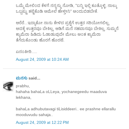
ಒಮ್ಮೆ ಮೇಲಿಂದ ಕೆಳಗೆ ನನ್ನನ್ನು ನೋಡಿ, "ಬನ್ನಿ ಇಲ್ಲಿ ಕೂತ್ಕೊಳ್ಳಿ, ನಾಲ್ಕು
ಒಬ್ಬಟ್ಟು ತಟ್ಟಿಕೊಡಿ ಆಮೇಲೆ ಹೇಳ್ತೀನಿ" ಅಂದುಬಿಡಬೇಕೆ.
ಆರೆರೆ...ಇದ್ಯಾಕೋ ನಾನು ಕೇಳಿದ ಪ್ರಶ್ನೆಗೆ ಉತ್ತರ ಸರಿಯೋಗಲಿಲ್ಲ,
ಅದಕ್ಕೆ ಉತ್ತರವೂ ಬೇಕಿಲ್ಲ, ಆಡಿಗೆ ಮನೆ ಸಹವಾಸವೂ ಬೇಕಿಲ್ಲ, ಸುಮ್ಮನೆ
ಕ್ಯಾಮೆರಾ ಹಿಡಿದು ಓಡಾಡುವುದೇ ಮೇಲು ಅಂತ ಕ್ಯಾಮೆರಾ
ತೆಗೆದುಕೊಂಡು ಹೊರಗೆ ಹೊರಟೆ.
ಏನಂತೀರಿ.....
August 24, 2009 at 10:24 AM
ಮನಸು
said...
prabhu,
hahaha bahaLa oLLeya, yochanegeedu maaduva
lekhana,
bahaLa adhubutavagi tiLisiddeeri.. ee prashne ellarallu
mooduvudu sahaja..
August 24, 2009 at 12:22 PM