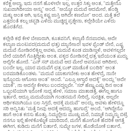
ಕರೆಕ್ಟ ಅಲ್ವಾ, ಇದು ನನಗೆ ಹೊಳೀಲೇ ಇಲ್ಲ, ಉತ್ತರ ಸಿಕ್ತು ಅಂತ, "ಮತ್ತೇನೊ
ಸುಖವಾಗಿದೀಯಾ ಅನ್ನು" ಅಂದೆ. "ಅಯ್ಯೋ ಮದುವೆ ಆದಮೇಲೆ, ಹೆಂಡ್ತಿ
ಮಕ್ಳು ಅಂತ ಆಗಿ, ಇನ್ನೂ ಕಷ್ಟ ಜಾಸ್ತಿ ಅಗಿದೇ ಕಣಲೋ" ಅಂದ. ಮತ್ತೆ ತಲೆ
ಎತ್ತದಂತೆ ಕಲ್ಲು ಚಪ್ಪಡಿ ಎಳೆದು ಮುಚ್ಚಿದ್ದ ಪ್ರಶ್ನೇನಾ, ಕಲ್ಲೇಶಿಯೇ ಎಳೆದು
ಹೊರತೆಗೆದ.
ಕಲ್ಲೇಶಿ ಕಥೆ ಕೇಳಿ ಬೇಜಾರಾಗಿ, ಕೂತವನಿಗೆ, ಕಲ್ಯಾಣಿ ನೆನಪಾದಳು, ಅದೇ
ಕಲ್ಯಾಣ ಮಂಟಪದ(ಮದುವೆ ಛತ್ರ) ಮ್ಯಾನೇಜರ! ಇವಳ ಫ್ರೆಂಡ್ ಬೇರೆ, ಎಷ್ಟ
ಮದುವೆ ನೋಡಿರಲಿಕ್ಕಿಲ್ಲ ಅವಳು, ಮದುವೆ ಕೂಡ ಮಾಡಿಸ್ತಾಳೆ, ಅವಳಿಗಲ್ಲದೇ
ಬೇರೆ ಯಾರಿಗೆ ಗೊತ್ತಿದ್ದೀತು ಅಂತ, ಪಕ್ಕದ ರೋಡಿನಲ್ಲೆ ಛತ್ರ ಇದೆಯಂತ ಖುದ್ದು
ಅಲ್ಲಿಗೇ ಹೋದೆ. "ಎನ್ ಸರ್ ಮದುವೆ ಆದ ಮೇಲೆ ಅಪರೂಪ ಆಗಿದೀರ,
ಬಂದೇ ಇಲ್ಲ, ಯಾರ ಮದುವೆಗೆ ಛತ್ರ ಬುಕ್ ಮಾಡೊಕೆ ಬಂದಿರಿ" ಅಂತ
ಬರಮಾಡಿಕೊಂಡಳು. "ಮದುವೆ ಯಾಕಾಗಬೇಕು ಅಂತ ಹೇಳಿದ್ರೆ, ನಾನೇ
ಇನ್ನೊಂದು ಆಗೋಣ ಅಂತ" ಅಂದೆ. "ಎಲ್ರೂ ಆಗ್ತಾರೆ ಅದಕ್ಕೆ" ಅಂದ್ಲು "ಅದೇ
ಯಾಕೆ", ನಾ ಅದನ್ನೇ ಕೇಳಲು ಬಂದದ್ದಲ್ಲವೇ. "ಸರ್ ಹೆಣ್ಣು ಎಷ್ಟು ದಿನ ಅಂತ
ಒಬ್ಬಂಟಿಯಾಗಿ ಇರೋಕೆ ಸಾಧ್ಯ ಹೇಳಿ, ಸಮಾಜ ಮಾತಾಡತ್ತೆ, ಈಗೆಲ್ಲ ಹಾಗೂ
ಇರ್ತಾರೆ, ಆದ್ರೂ ಮದುವೆಯಾಗಿ ಗಂಡನಮನೆ ಸೇರಿದ್ರೆ, ಸುರಕ್ಷಿತ, ಅಲ್ಲದೇ
ಆರ್ಥಿಕವಾಗಿಯೂ ಬಲ ಸಿಗ್ತದೆ, ಅದಕ್ಕೆ ಮದುವೆ" ಅಂದ್ಲು, ಅವಳು ಹೇಳಿದ್ದೂ
ಸರಿ ಅನ್ನಿಸಿತು "ಮತ್ತೆ ನೀವು ಅದಕ್ಕೆ ಆದದ್ದು, ಹಾಗಾದ್ರೆ" ಅಂದೆ, "ಆಗಿದ್ದೇನೊ
ಹಾಗೆ ಅಂತ ಕನಸು ಹೊತ್ತು, ನಿಮ್ಮಲ್ಲೇನು ಮುಚ್ಚು ಮರೆ, ನಿಮ್ಮಾಕೆ ನಿಮ್ಮನ್ನು ಬಿಟ್ರೆ
ನನಗೂ ಇಲ್ಲಿ ಹೇಳಿಕೊಳ್ಳೊಕೆ ಯಾರಿದಾರೆ, ಮನೆಗೆ ಹೋಗೊಕೆ ಹೆದರಿಕೆ ಆಗತ್ತೆ
ಈಗೀಗ, ಕುಡಿದು ಮನೆಗೆ ಬರ್ತಾರೆ, ಸುಮ್ನೇ ಜಗಳ, ಹೊಡೆಯೋಕೆ ಬರ್ತಾರೆ,