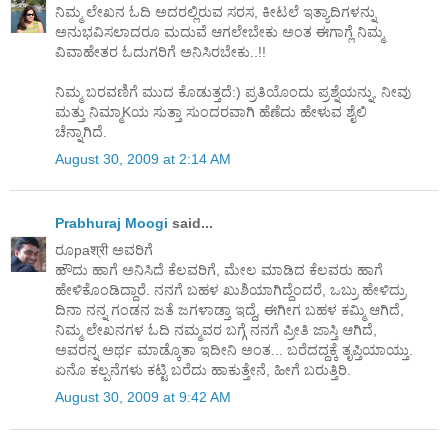
ನಿಮ್ಮ ಲೇಖನ ಓದಿ ಅದರಲ್ಲಿರುವ ಸರಸ, ಕೀಟಲೆ ಇತ್ಯಾದಿಗಳನ್ನು
ಅನುಭವಿಸಲಾದರೂ ಮದುವೆ ಆಗಲೇಬೇಕು ಅಂತ ಈಗಾಗ್ಲೆ ನಿಮ್ಮ
ವಿವಾಹೇತರ ಓದುಗರಿಗೆ ಅನಿಸಿರಬೇಕು..!!
ನಿಮ್ಮ ಬರವಣಿಗೆ ಮುದ ಕೊಡುತ್ತದೆ:) ಪ್ರತಿಯೊಂದು ಪ್ರಶ್ನೆಯನ್ನು, ನೀವು
ಮತ್ತು ನಿಮ್ಮಾKಯ ಸುತ್ತಾ ಸುಂದರವಾಗಿ ಹೆಣೆದು ಹೇಳುವ ಶೈಲಿ
ಚೆನ್ನಾಗಿದೆ.
August 30, 2009 at 2:14 AM
Prabhuraj Moogi
said...
ರೂpaश्री ಅವರಿಗೆ
ಹೌದು ಹಾಗೆ ಅನಿಸಿದೆ ಕೆಲವರಿಗೆ, ಮೇಲ ಮಾಡಿದ ಕೆಲವರು ಹಾಗೆ
ಹೇಳಿಕೊಂಡಿದ್ದಾರೆ. ನನಗೆ ಬಹಳ ಖುಶಿಯಾಗಿದ್ದೆಂದರೆ, ಒಬ್ರು ಹೇಳಿದ್ರು
ದಿನಾ ನನ್ನ ಗಂಡನ ಜತೆ ಜಗಳಾಡ್ತಾ ಇದ್ದೆ, ಈಗೀಗ ಬಹಳ ಕಮ್ಮಿ ಆಗಿದೆ,
ನಿಮ್ಮ ಲೇಖನಗಳ ಓದಿ ನಮ್ಮವರ ಬಗ್ಗೆ ನನಗೆ ಪ್ರೀತಿ ಜಾಸ್ತಿ ಆಗಿದೆ,
ಅವರನ್ನ ಅರ್ಥ ಮಾಡ್ಕೊತಾ ಇದೀನಿ ಅಂತ... ಬರೆದದ್ದಕ್ಕೆ ತೃಪ್ತಿಯಾಯ್ತು.
ಏನೊ ಕಲ್ಪನೆಗಳು ಕಟ್ಟಿ ಬರೆದು ಹಾಕುತ್ತೇನೆ, ಹೀಗೆ ಬರುತ್ತಿರಿ.
August 30, 2009 at 9:42 AM