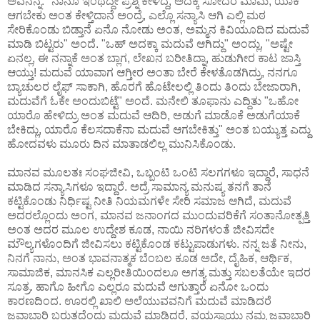
ಅವನನ್ನ. "ನಾನೂ ಇಂಥದ್ದೇ ಪ್ರಶ್ನೆ ಕೇಳಿದ್ದೆ, ಅದಕ್ಕೆ ಸೋದರ ಮಾಮ, ಯಾಕೆ
ಆಗಬೇಕು ಅಂತ ಕೇಳ್ತಿದಾನೆ ಅಂದ್ರೆ, ಎಲ್ಲೊ ಸನ್ಯಾಸಿ ಆಗಿ ಎಲ್ಲಿ ಮಠ
ಸೇರಿಕೊಂಡು ಬಿಡ್ತಾನೆ ಏನೊ ನೋಡು ಅಂತ, ಅಮ್ಮನ ಕಿವಿಯೂದಿದ ಮದುವೆ
ಮಾಡಿ ಬಿಟ್ಟರು" ಅಂದೆ. "ಒಹ್ ಅದಕ್ಕಾ ಮದುವೆ ಆಗಿದ್ದು" ಅಂದ್ಲು, "ಅಷ್ಟೇ
ಏನಲ್ಲ, ಈ ನನ್ನಾಕೆ ಅಂತ ಬ್ಲಾಗ, ಲೇಖನ ಬರೀತಿದ್ನಾ, ಹುಡುಗೀರ ಕಾಟ ಜಾಸ್ತಿ
ಆಯ್ತು! ಮದುವೆ ಯಾವಾಗ ಆಗ್ತೀರ ಅಂತಾ ಬೇರೆ ಕೇಳತೊಡಗಿದ್ರು, ನನಗೂ
ಬ್ಯಾಚುಲರ ಲೈಫ್ ಸಾಕಾಗಿ, ಹೊರಗೆ ಹೊಟೇಲಲ್ಲಿ ತಿಂದು ತಿಂದು ಬೇಜಾರಾಗಿ,
ಮದುವೆಗೆ ಓಕೇ ಅಂದುಬಿಟ್ಟೆ" ಅಂದೆ. ಮನೇಲಿ ತೂಫಾನು ಎದ್ದಿತು "ಒಹೋ
ಯಾರೊ ಹೇಳಿದ್ರು ಅಂತ ಮದುವೆ ಆದಿರಿ, ಅಡುಗೆ ಮಾಡೊಕೆ ಅಡುಗೆಯಾಕೆ
ಬೇಕಿದ್ಲು, ಯಾರೊ ಕೆಲಸದಾಕೆನಾ ಮದುವೆ ಆಗಬೇಕಿತ್ತು" ಅಂತ ಬಯ್ಯುತ್ತ ಎದ್ದು
ಹೋದವಳು ಮೂರು ದಿನ ಮಾತಾಡಲಿಲ್ಲ ಮುನಿಸಿಕೊಂಡು.
ಮಾನವ ಮೂಲತಃ ಸಂಘಜೀವಿ, ಒಬ್ಬಂಟಿ ಒಂಟಿ ಸಲಗಗಳೂ ಇದ್ದಾರೆ, ಸಾಧನೆ
ಮಾಡಿದ ಸನ್ಯಾಸಿಗಳೂ ಇದ್ದಾರೆ. ಅದ್ರೆ ಸಾಮಾನ್ಯ ಮನುಷ್ಯ ತನಗೆ ತಾನೆ
ಕಟ್ಟಿಕೊಂಡು ನಿರ್ಧಿಷ್ಟ ನೀತಿ ನಿಯಮಗಳೇ ಸೇರಿ ಸಮಾಜ ಆಗಿದೆ, ಮದುವೆ
ಅದರಲ್ಲೊಂದು ಅಂಗ, ಮಾನವ ಜನಾಂಗದ ಮುಂದುವರಿಕೆಗೆ ಸಂತಾನೋತ್ಪತ್ತಿ
ಅಂತ ಅದರ ಮೂಲ ಉದ್ದೇಶ ಕೂಡ, ನಾಯಿ ನರಿಗಳಂತೆ ಜೀವಿಸದೇ
ಮೌಲ್ಯಗಳೊಂದಿಗೆ ಜೀವಿಸಲು ಕಟ್ಟಿಕೊಂಡ ಕಟ್ಟುಪಾಡುಗಳು. ನನ್ನ ಜತೆ ನೀನು,
ನಿನಗೆ ನಾನು, ಅಂತ ಭಾವನಾತ್ಮಕ ಬೆಂಬಲ ಕೂಡ ಅದೇ, ದೈಹಿಕ, ಆರ್ಥಿಕ,
ಸಾಮಾಜಿಕ, ಮಾನಸಿಕ ಎಲ್ಲರೀತಿಯಿಂದಲೂ ಅಗತ್ಯ ಮತ್ತು ಸಬಲತೆಯೇ ಇದರ
ಸೂತ್ರ. ಹಾಗೊ ಹೀಗೊ ಎಲ್ಲರೂ ಮದುವೆ ಆಗುತ್ತಾರೆ ಏನೋ ಒಂದು
ಕಾರಣದಿಂದ. ಊರಲ್ಲಿ ಖಾಲಿ ಅಲೆಯುವವನಿಗೆ ಮದುವೆ ಮಾಡಿದರೆ
ಜವಾಬ್ದಾರಿ ಬರುತ್ತದೆಂದು ಮದುವೆ ಮಾಡಿದರೆ, ವಯಸ್ಸಾಯ್ತು ನಮ್ಮ ಜವಾಬ್ದಾರಿ