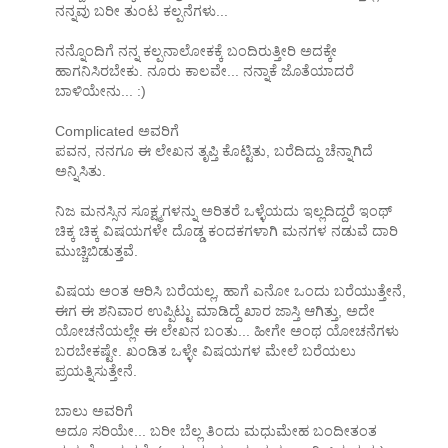
ನನ್ನವು ಬರೀ ತುಂಟ ಕಲ್ಪನೆಗಳು...
ನನ್ನೊಂದಿಗೆ ನನ್ನ ಕಲ್ಪನಾಲೋಕಕ್ಕೆ ಬಂದಿರುತ್ತೀರಿ ಅದಕ್ಕೇ
ಹಾಗನಿಸಿರಬೇಕು. ನೂರು ಕಾಲವೇ... ನನ್ನಾಕೆ ಜೊತೆಯಾದರೆ
ಬಾಳಿಯೇನು... :)
Complicated ಅವರಿಗೆ
ಪವನ, ನನಗೂ ಈ ಲೇಖನ ತೃಪ್ತಿ ಕೊಟ್ಟಿತು, ಬರೆದಿದ್ದು ಚೆನ್ನಾಗಿದೆ
ಅನ್ನಿಸಿತು.
ನಿಜ ಮನಸ್ಸಿನ ಸೂಕ್ಷ್ಮಗಳನ್ನು ಅರಿತರೆ ಒಳ್ಳೆಯದು ಇಲ್ಲದಿದ್ದರೆ ಇಂಥ್
ಚಿಕ್ಕ ಚಿಕ್ಕ ವಿಷಯಗಳೇ ದೊಡ್ಡ ಕಂದಕಗಳಾಗಿ ಮನಗಳ ನಡುವೆ ದಾರಿ
ಮುಚ್ಚಿಬಿಡುತ್ತವೆ.
ವಿಷಯ ಅಂತ ಆರಿಸಿ ಬರೆಯಲ್ಲ, ಹಾಗೆ ಎನೋ ಒಂದು ಬರೆಯುತ್ತೇನೆ,
ಈಗ ಈ ಶನಿವಾರ ಉಪ್ಪಿಟ್ಟು ಮಾಡಿದ್ದೆ ಖಾರ ಜಾಸ್ತಿ ಆಗಿತ್ತು, ಅದೇ
ಯೋಚನೆಯಲ್ಲೇ ಈ ಲೇಖನ ಬಂತು... ಹೀಗೇ ಅಂಥ ಯೋಚನೆಗಳು
ಬರಬೇಕಷ್ಟೇ. ಖಂಡಿತ ಒಳ್ಳೇ ವಿಷಯಗಳ ಮೇಲೆ ಬರೆಯಲು
ಪ್ರಯತ್ನಿಸುತ್ತೇನೆ.
ಬಾಲು ಅವರಿಗೆ
ಅದೂ ಸರಿಯೇ... ಬರೀ ಬೆಲ್ಲ ತಿಂದು ಮಧುಮೇಹ ಬಂದೀತಂತ