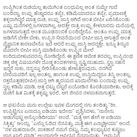
ಉಪ್ಪಿಗಿಂತ ರುಚಿಯಿಲ್ಲ ತಾಯಿಗಿಂತ ಬಂಧುವಿಲ್ಲ ಅಂತ ಸುಮ್ನೇ ಗಾದೆ
ಬಂದಿದ್ದಾ, ಉಪ್ಪು ಹೆಚ್ಚಾದರೂ ತಪ್ಪೇ, ಕಡಿಮೆಯಾದರೂ ತಪ್ಪೇ, ಪ್ರಮಾಣಕ್ಕೆ
ತಕ್ಕದಾಗಿದ್ದರೆ ಮಾತ್ರ ರುಚಿ, ಉಪ್ಪು ಜಾಸ್ತಿ ಆಗಿದೆ ಅಂತ ಬೀಪೀ ಏರಿಸಿಕೊಂಡು
ಎಷ್ಟು ಮನೆಗಳಲ್ಲಿ ಜಗಳವಾಗಿಲ್ಲ, ಅದಕ್ಕೇ ರಾತ್ರಿ ಉಪ್ಪು ಕೇಳಬಾರದು ಮನೆಯಲ್ಲಿ
ಜಗಳವಾಗುತ್ತದೆ ಅಂತ ಮೂಢನಂಬಿಕೆ ಬಂದಿದ್ದೇನೊ. ಅಂತೂ ಉಪ್ಪು ಮಾತ್ರ
ಅಡಿಗೆಗೆ ಬೇಕೇ ಬೇಕು. ಉಪ್ಪಿನ ಸೇವನೆಯಿಂದ ಬೀಪೀ ಜಾಸ್ತಿ ಆಗುತ್ತದೆ ಅಂತ
ವೈಜ್ಞಾನಿಕ ಕಾರಣವೇನೊ ಇದೆ ಆದರೆ ಉಪ್ಪು ಜಾಸ್ತಿ ಆದದ್ದಕ್ಕೇ, ಇನ್ನೂ ತಿನ್ನುವ
ಮೊದಲೇ ಬೀಪೀ ಜಾಸ್ತಿ ಮಾಡಿಕೊಂಡು ಉಪ್ಪಿನ ಮೇಲೆ
ಉರಿದುಬೀಳುವವರನ್ನು ನೋಡಿದ್ದೇನೆ. ಈ ಕ್ಷಣಿಕ ಆವೇಶ ತರವಲ್ಲ, ಉಪ್ಪಿನಂಥ
ಚಿಕ್ಕ ಚಿಕ್ಕ ವಿಷಯಗಳೇ ದೊಡ್ಡ ಕಂದಕಗಳನ್ನು ಸೃಷ್ಟಿಸಬಹುದು, ಸ್ವಲ್ಪ ಸಹನೆ
ಇದ್ದರೆ ಸಾಕು, ನನ್ನನ್ನೂ ಸೇರಿಸಿಕೊಂಡು ಹೇಳುತ್ತಿರುವುದು, ನನಗಿದೆ
ಬೇರೆಯವರಿಗೆ ಇಲ್ಲ ಅಂತಲ್ಲ. ಹಾಗಂತ ಉಪ್ಪು ಜಾಸ್ತಿಯಿದ್ದರೂ ತಿನ್ನಿ ಅಂತಲ್ಲ,
ರಕ್ತದೊತ್ತಡ(ಬೀಪೀ) ಜಾಸ್ತಿ ಆಗಿ ಹೃದಯದ ಖಾಯಿಲೆಗಳು ಬಂದಾವು ಉಪ್ಪು
ಸ್ವಲ್ಪ ಕಡಿಮೆ ಮಾಡಿ, ಅತ್ತ ಬಿಟ್ಟು ಬಿಟ್ಟರೆ ಐಯೋಡಿನ ಕೊರತೆಯಾದೀತು, ಅದಕ್ಕೆ
ರುಚಿಗೆ ಹಿತ ಮಿತಕ್ಕೆ ತಕ್ಕಷ್ಟು ಇರಲಿ, ಆಗ ಜೀವನ ನಳಪಾಕವಾಗುತ್ತದೆ.
ಆ ಘಟನೆಯ ಮರು ಉಲ್ಲೇಖ ಇವಳ ಮೊಗದಲ್ಲಿ ನಗು ತಂದಿತ್ತು "ರೀ,
ಉಪ್ಪಿಟ್ಟಿಗೂ ಏನಾದ್ರೂ ಐಡಿಯಾ ಇದೇನಾ" ಪ್ರಶ್ನಿಸಿದಳು, "ನಾನೇನು
ಅಡುಗೆಭಟ್ಟ ಅನ್ಕೊಂಡಿದೀಯಾ" ಅಂದೆ. "ಮತ್ತೆ ಆಗ ಹೇಗೆ ಆ ಐಡಿಯಾ
ಸಿಕ್ಕಿತ್ತು" ಅಂದ್ಲು. "ಎಲ್ಲೊ ಓದಿದ ನೆನಪಿತ್ತು, ಮತ್ತೆ ಈಗ ಏನ್ಮಾಡ್ತೀಯಾ" ಅಂದೆ.
"ನಳ ಮಹರಾಜರೇ, ಪಾಕಶಾಲೆ ನಮಗೆ ಬಿಟ್ಟು, ನಿಮ್ಮ ಕಂಪ್ಯೂಟರ ಕುಟ್ಟಲು
ಜಾಗ ಖಾಲಿ ಮಾಡಿ" ಅಂದಾಗಲೇ ಆಫೀಸಿನ ನೆನಪಾಯಿತು, "ಅಮ್ಮನಿಗೆ