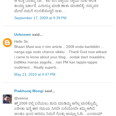
ಆ ಉಕ್ತಿ ನಿಜಕ್ಕೂ ಸರಿ... ಕೆಲ ಜನ ಚಿಕ್ಕನೆವ ಸಿಕ್ಕರೂ ಸಾಕು ಅಂತ
ಕಾಯ್ತಾ ಇರ್ತಾರೆ, ಎನಾದ್ರೂ ಮಾಡಿ ಹಾಳು ಮಾಡಲಿಕ್ಕೆ, ನಮ್ಮವರ
ಮೇಲೆ ನಮಗೆ ನಂಬಿಕೆಯಿದ್ದರೆ ಸಾಕು...
September 17, 2009 at 9:39 PM
Unknown
said...
Hello Sir,
Bhaari Mast ava ri nim article... 2008 enda baritiddiri ...
nanga ega oodo chance sikktu... Thank God now atleast
i came to know about your blog... oodak start maadidra
bidlikka manas aagolla... nan PM kan tappis-tappis
oodtirteni... Really superb...
May 21, 2010 at 4:47 PM
Prabhuraj Moogi
said...
@veena
ಹ್ಮ್ 2008 ರಲ್ಲಿ ಬರೆಯಲು ಶುರು ಮಾಡಿದ್ದು ಆಗೆಲ್ಲ ವಾರಕ್ಕೊಮ್ಮೆ
ಬರೀತಾ ಇದ್ದೆ ಈಗ ಸಮಯ ಸಿಗದೇ ಬರೆಯೋದೇ ಕಮ್ಮಿ ಆಗಿದೆ..
ಅಂತೂ ಇಂದ ಆದರೂ ನಿಮಗೆ ಗೊತ್ತು ಆಯ್ತಲ್ಲ ಓದಿ... ಎಂಜಾಯ್