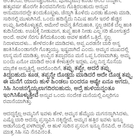
ಅಂತಂದು, ಆಲೂಗಡ್ಡೆ(ಬಟಾಟಿ, ಪೊಟ್ಯಾಟೊ) ಕೊಡು ಅಂದೆ ನನ್ನಾಕೆಗೆ,
ಹತ್ತುವರ್ಷ ಹೊರಗೇ ತಿಂದವನಿಗೇನು ಗೊತ್ತಿರಬಹುದು ಅನ್ನುವ
ಅನುಮಾನದಲ್ಲೇ ತಂದುಕೊಟ್ಟಳು, ಚೆನ್ನಾಗಿ ತೊಳೆದು ಎರಡು ಹೋಳು ಮಾಡಿ,
ಸಾರಿನಲ್ಲಿ ಮುಳುಗಿಸಿದೆ, ಒಂದು ಹದಿನೈದು ನಿಮಿಷ ಹಾಗೇ ಇರಲಿ ಹೆಚ್ಚಿನ
ಉಪ್ಪು ಹೀರಿಕೊಳ್ಳುತ್ತವೆ, ಆಮೇಲೆ ಅವನ್ನ ತೆಗೆದುಹಾಕಿ, ಸ್ವಲ್ಪ ಚಿಟಿಕೆ ಬೆಲ್ಲ ಹಾಕಿ
ಕುದಿಸಿಬಿಡು. ಊಟಕ್ಕೆ ನೀಡುವಾಗ, ತುಪ್ಪ ಹಾಕಿ ನೀಡು ಎಲ್ಲ ಸರಿ ಹೋಗುತ್ತದೆ
ಅಂದೆ. ಅವಳ ಸೆರಗು ತೆಗೆದುಕೊಂಡು ಅವಳ ಹಣೆಗೆ ಒತ್ತಿದೆ, ಸ್ವಲ್ಪ
ನಿರಾಳವಾದಳು... ಹೇಳಿದಂತೇ ಮಾಡಿದಳು, ಅಪ್ಪ ಎರಡನೇ ಬಾರಿ ಅನ್ನ
ಹಾಕಿಸಿಕೊಂಡಾಗಲೇ ಗೊತ್ತಾಯ್ತು, ಇಷ್ಟವಾಗಿದೆ ಎಂದು. ಅಮ್ಮನ ಮುಖದಲ್ಲಿ
ಲಾಸ್ಯ ಮನೆ ಮಾಡಿತ್ತು, ಉಪ್ಪಿನ ತಪ್ಪಾದರೂ ಮನೆ ಒಪ್ಪ ಓರಣವಾಗಿತ್ತು. ಅಮ್ಮ
ಬಂದು ಏನೋ ಮಾಡಿದೆ ಅಂತ ಕೇಳುತ್ತಲೇ ಇದ್ದಳು, ಎಲ್ಲ ನಿನ್ನ ಸೊಸೆಯ
ತಪ್ಪು ತಪ್ಪೇ, ಆದರೆ ತಪ್ಪು
ಮ್ಯಾಜಿಕ ಅನ್ನುತ್ತಿದ್ದೆ. ಅದರೊಂದಿಗೆ,
ತಿದ್ದಬಹುದು ಕೂಡ, ತಪ್ಪನ್ನೇ ದೊಡ್ಡದು ಮಾಡಿದರೆ ಅದೇ ದೊಡ್ಡ ತಪ್ಪು.
ಈ ಮನೆಗೆ ಯಾರು ಹುಳಿ ಹಿಂಡಲು ಬಂದರೂ ಅಷ್ಟೇ ಏನೂ ಆಗದು,
ಸಿಹಿ ಸಿಂಚನಗೈಯ್ಯಲಾಗದಿರಬಹುದು, ಆದ್ರೆ ಹುಳಿಯನ್ನಂತೂ
ಇಂಗಿಸಿಕೊಳ್ಳುತ್ತೇವೆ
ಅನ್ನುವ ಒಂದು ಸಂದೇಶ ಮನೆಯಲ್ಲಿ ಎಲ್ಲರಿಗೂ
ರವಾನೆಯಾಗಿತ್ತು.
ಆದದ್ದನ್ನೆಲ್ಲ ಅಮ್ಮನಿಗೆ ಇವಳು ಹೇಳಿ, ಅಮ್ಮನ ಹೆಮ್ಮೆಯ ಮಗನನ್ನಾಗಿಸಿದಳು,
ಎಷ್ಟೊ ಬಾರಿ ಅದನ್ನು ಪ್ರಸ್ತಾಪಿಸಿ ನಕ್ಕಿದ್ದೇವೆ, ಅಮ್ಮನ ಹತ್ತಿರ ಇವಳು ಇನ್ನೂ
ಅಡುಗೆಯಲ್ಲಿ ಪಳಗಿದ್ದಾಳೆ, ಆ ಹುಳಿ ಸಾರಿನ ಪ್ರಸಂಗ ಇನ್ನೂ ನೆನಪಿದೆ, ಆ ನೆನಪು
ಮಾತ್ರ ಸಿಹಿ ಸವಿ ನೆನಪಿನಂತೆ.