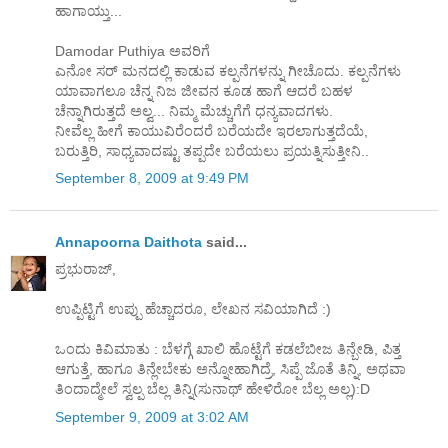
ಹಾಗಾಯ್ತು...
Damodar Puthiya ಅವರಿಗೆ
ಎನೋ ಸರ್ ಮನದಲ್ಲಿ ಕಾಡುವ ಕಲ್ಪನೆಗಳನ್ನು ಗೀಚೊದು. ಕಲ್ಪನೆಗಳು
ಯಾವಾಗಲೂ ಚೆನ್ನ ನಿಜ ಜೀವನ ಕೂಡ ಹಾಗೆ ಆದರೆ ಬಹಳ
ಚೆನ್ನಾಗಿರುತ್ತದೆ ಅಲ್ವ... ನಿಮ್ಮ ಮೆಚ್ಚುಗೆಗೆ ಧನ್ಯವಾದಗಳು.
ನೀವೆಲ್ಲ ಹೀಗೆ ಕಾಯುವಿರೆಂದರೆ ಬರೆಯದೇ ಇರಲಾಗುತ್ತದೆಯೆ,
ಬರುತ್ತಿರಿ, ಸಾಧ್ಯವಾದಷ್ಟು ತಪ್ಪದೇ ಬರೆಯಲು ಪ್ರಯತ್ನಿಸುತ್ತೀನಿ..
September 8, 2009 at 9:49 PM
Annapoorna Daithota
said...
ಪ್ರಭುರಾಜ್,
ಉಪ್ಪಿಟ್ಟಿಗೆ ಉಪ್ಪು ಹೆಚ್ಚಾದರೂ, ಲೇಖನ ಸವಿಯಾಗಿದೆ :)
ಒಂದು ಕಿವಿಮಾತು : ಬೆಳಗ್ಗೆ ಖಾಲಿ ಹೊಟ್ಟೆಗೆ ಕಡಲೆಬೀಜ ತಿನ್ಬೇಡಿ, ಪಿತ್ತ
ಆಗುತ್ತೆ, ಹಾಗೂ ತಿನ್ಲೇಬೇಕು ಅನ್ನೋಹಾಗಿದ್ರೆ, ಸಿಪ್ಪೆ ಜೊತೆ ತಿನ್ನಿ, ಅಥವಾ
ತಿಂದಾದ್ಮೇಲೆ ಸ್ವಲ್ಪ ಬೆಲ್ಲ ತಿನ್ನಿ(ಸುನಾಥ್ ಹೇಳಿರೋ ಬೆಲ್ಲ ಅಲ್ಲ):D
September 9, 2009 at 3:02 AM