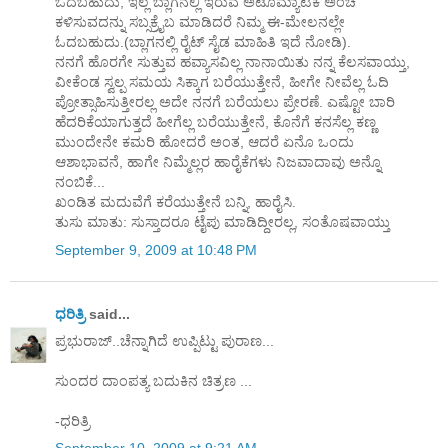
ಓದಬಹುದು, ಇಲ್ಲ ಬ್ಲಾಗನಲ್ಲಿ ಇರುವ ಅಟೊಮ್ಯಾಟಿಕ ಅಂಚೆ
ಕಳಿಸುವದನ್ನು ಸಬ್ಸಕ್ರೈಬ ಮಾಡಿದರೆ ನಿಮ್ಮ ಈ-ಮೇಲನಲ್ಲೇ
ಓದಬಹುದು.(ಬ್ಲಾಗನಲ್ಲಿ ರೈಟ್ ಸೈಡ ಮಾಹಿತಿ ಇದೆ ನೋಡಿ).
ನನಗೆ ಹೊರಗೇ ಸುತ್ತುವ ಹವ್ಯಾಸವಿಲ್ಲ ನಾನಾಯಿತು ನನ್ನ ಕೆಲಸವಾಯ್ತು,
ವೀಕೆಂಡ ಸ್ವಲ್ಪ ಸಮಯ ಸಿಕ್ಕಾಗ ಬರೆಯುತ್ತೇನೆ, ಹೀಗೇ ನೀವೆಲ್ಲ ಓದಿ
ಪ್ರೋತ್ಸಾಹಿಸುತ್ತೀರಲ್ಲ ಅದೇ ನನಗೆ ಬರೆಯಲು ಪ್ರೇರಣೆ. ಎಷ್ಟೋ ಬಾರಿ
ಹೆದರಿಕೆಯಾಗುತ್ತದೆ ಹೀಗೆಲ್ಲ ಬರೆಯುತ್ತೇನೆ, ಕೊನೆಗೆ ಕನಸೆಲ್ಲ ಕಣ್ಣ
ಮುಂದೇನೇ ಕಮರಿ ಹೋದರೆ ಅಂತ, ಆದರೆ ಏನೊ ಒಂದು
ಆಶಾಭಾವನೆ, ಹಾಗೇ ನಿಮ್ಮೆಲ್ಲರ ಹಾರೈಕೆಗಳು ನಿಜವಾದಾವು ಅನ್ನೊ
ನಂಬಿಕೆ...
ಖಂಡಿತ ಮದುವೆಗೆ ಕರೆಯುತ್ತೇನೆ ಬನ್ನಿ, ಹಾರೈಸಿ.
ತುಸು ಮಾತು: ಸುಸ್ತಾದರೂ ಟೈಪು ಮಾಡಿದ್ದೀರಲ್ಲ, ಸಂತೊಷವಾಯ್ತು
September 9, 2009 at 10:48 PM
ಧರಿತ್ರಿ
said...
ಪ್ರಭುರಾಜ್..ಚೆನ್ನಾಗಿದೆ ಉಪ್ಪಿಟ್ಟು ಪುರಾಣ...
ಸುಂದರ ದಾಂಪತ್ಯ ಬದುಕಿನ ಚಿತ್ರಣ ...
-ಧರಿತ್ರಿ