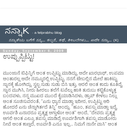
Sunday, September 6, 2009
ಉಪ್ಪುಪ್ಪಿಟ್ಟು!
ಮುಂಜಾನೆ ಟಿಫಿನ್ನಿಗೆ ಅಂತ ಉಪ್ಪಿಟ್ಟು ಮಾಡಿದ್ಲು, ಅದೇ ಖಾರಭಾಥ್, ಉಪಮಾ
ಅಂತಾರಲ್ಲ ಅದೇ ನಮ್ಮೂರಲ್ಲಿ ಉಪ್ಪಿಟ್ಟು. ನನಗೆ ಟೇಬಲ್ಲಿನ ಮೇಲೆ ಹಾಕಿಟ್ಟು
ಸ್ನಾನಕ್ಕೆ ಹೋಗಿದ್ಲು, ಸ್ವಲ್ಪ ಸುಡು ಸುಡು ಬಿಸಿ ಇತ್ತು, ಆರಲಿ ಅಂತ ಕಾದು ಕೂತಿದ್ದೆ,
ಸ್ನಾನ ಮುಗಿಸಿ, ನೀರು ಹೀರಲು ತಲೆಗೆ ಟವೆಲ್ಲು ಹಾಕಿ ತುರುಬು ಕಟ್ಟಿಕೊಳ್ಳುತ್ತ
ಬಂದವಳು, ನನ್ನ ಮುಖದ ಮುಂದೆ ಕೈಯಾಡಿಸಿದಳು, ಡ್ರಾಪ್ ಕೇಳಲು ನಿಲ್ಲು
ಅಂತ ಸೂಚಿಸುವರಂತೆ, "ಏನು ಧ್ಯಾನ ಮಾಡ್ತಾ ಇದೀರ, ಉಪ್ಪಿಟ್ಟು ಆರಿ
ಹೋದರೆ ಏನು ಚೆನ್ನಾಗಿರ್ತದೆ ತಿನ್ನಿ" ಅಂದ್ಲು. "ಹೂಂ, ತಪಸ್ಸು ಮಾಡ್ತಾ ಇದ್ದೆ,
ಊರ್ವಶಿ ಏನಾದರೂ ಪ್ರತ್ಯಕ್ಷ ಆಗ್ತಾಳೋ ಅಂತ" ಅಂದೆ, "ದೇವರು ಪ್ರತ್ಯಕ್ಷ
ಆಗಲಿ ಅಂತ ಎಲ್ರೂ ತಪಸ್ಸು ಮಾಡಿದ್ರೆ ಊರ್ವಶಿಗಾಗಿ ತಪಸ್ಸು ಮಾಡೋರು
ನೀವೆ ಅಂತ ಕಾಣ್ತದೆ, ಊರ್ವಶಿ ಎನೂ ಇಲ್ಲ... ನಿಮಗೆ ನಾನೇ ವಾಸಿ" ಅಂತ