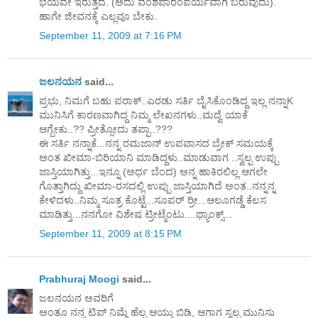
ಭಯವೇ ಇರುತ್ತದೆ. (ಅದು ವಂಶಪಾರಂಪರ್ಯವಾಗಿ ಬರುವುದು).
ಹಾಗೇ ಜೀವನಕ್ಕೆ ಎಲ್ಲವೂ ಬೇಕು.
September 11, 2009 at 7:16 PM
ಜಲನಯನ
said...
ಪ್ರಭು, ನಿಮಗೆ ಬಹು ಪರಾಕ್..ಎರಡು ಸರ್ತಿ ಬೈಸಿಕೊಂಡಿದ್ದ ಇಲ್ಲ ನನ್ನಾK
ಮುನಿಸಿಗೆ ಕಾರಣವಾಗಿದ್ದ ನಿಮ್ಮ ಲೇಖನಗಳು..ಮದ್ವೆ ಯಾಕೆ
ಆಗ್ಬೇಕು..?? ಪ್ರೀತ್ಸೋದು ತಪ್ಪಾ..???
ಈ ಸರ್ತಿ ನನ್ನಾಕೆ...ನನ್ನ ರಮಜಾನ್ ಉಪವಾಸದ ಬ್ರೇಕ್ ಸಮಯಕ್ಕೆ
ಅಂತ ಖೀಮಾ-ಬಿರಿಯಾನಿ ಮಾಡಿದ್ದಳು..ಮಾಡುವಾಗ ..ಸ್ವಲ್ಪ ಉಪ್ಪು
ಜಾಸ್ತಿಯಾಗಿತ್ತು...ಇನ್ನೂ (ಅರ್ಧ ಬೆಂದ) ಅನ್ನ ಹಾಕಿರಲಿಲ್ಲ ಆಗಲೇ
ಗೊತ್ತಾಗಿದ್ದು ಖೀಮಾ-ರಸದಲ್ಲಿ ಉಪ್ಪು ಜಾಸ್ತಿಯಾಗಿದೆ ಅಂತ..ನನ್ನನ್ನ
ಕೇಳಿದಳು..ನಿಮ್ಮ ಸೂತ್ರ ಕೊಟ್ಟೆ...ಸೂಪರ್ ರ್ರೀ...ಆಲೂಗಡ್ಡೆ ಕೆಲಸ
ಮಾಡಿತ್ತು...ನನಗೋ ವಿಶೇಷ ಟ್ರೀಟ್ಮೆಂಟು....ಥ್ಯಾಂಕ್ಸ್...
September 11, 2009 at 8:15 PM
Prabhuraj Moogi
said...
ಜಲನಯನ ಅವರಿಗೆ
ಅಂತೂ ನನ್ನ ಟಿಪ್ ನಿಮ್ಗೆ ಹೆಲ್ಪ ಆಯ್ತು ಬಿಡಿ, ಆಗಾಗ ಸ್ವಲ್ಪ ಮುನಿಸು