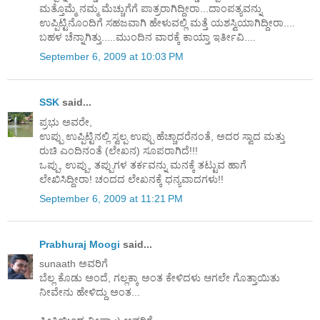
ಮತ್ತೊಮ್ಮೆ ನಮ್ಮ ಮೆಚ್ಚುಗೆಗೆ ಪಾತ್ರರಾಗಿದ್ದೀರಾ...ದಾಂಪತ್ಯವನ್ನು
ಉಪ್ಪಿಟ್ಟಿನೊಂದಿಗೆ ಸಹಜವಾಗಿ ಹೇಳುವಲ್ಲಿ ಮತ್ತೆ ಯಶಸ್ವಿಯಾಗಿದ್ದೀರಾ....
ಬಹಳ ಚೆನ್ನಾಗಿತ್ತು.....ಮುಂದಿನ ವಾರಕ್ಕೆ ಕಾಯ್ತಾ ಇರ್ತೀವಿ....
September 6, 2009 at 10:03 PM
SSK
said...
ಪ್ರಭು ಅವರೇ,
ಉಪ್ಪು ಉಪ್ಪಿಟ್ಟಿನಲ್ಲಿ ಸ್ವಲ್ಪ ಉಪ್ಪು ಹೆಚ್ಚಾದರೆನಂತೆ, ಅದರ ಸ್ವಾದ ಮತ್ತು
ರುಚಿ ಎಂದಿನಂತೆ (ಲೇಖನ) ಸೂಪರಾಗಿದೆ!!!
ಒಪ್ಪು, ಉಪ್ಪು, ತಪ್ಪುಗಳ ತರ್ಕವನ್ನು ಮನಕ್ಕೆ ತಟ್ಟುವ ಹಾಗೆ
ಲೇಖಿಸಿದ್ದೀರಾ! ಚಂದದ ಲೇಖನಕ್ಕೆ ಧನ್ಯವಾದಗಳು!!
September 6, 2009 at 11:21 PM
Prabhuraj Moogi
said...
sunaath ಅವರಿಗೆ
ಬೆಲ್ಲ ಕೊಡು ಅಂದೆ, ಗಲ್ಲಕ್ಕಾ ಅಂತ ಕೇಳಿದಳು ಆಗಲೇ ಗೊತ್ತಾಯಿತು
ನೀವೇನು ಹೇಳಿದ್ದು ಅಂತ...