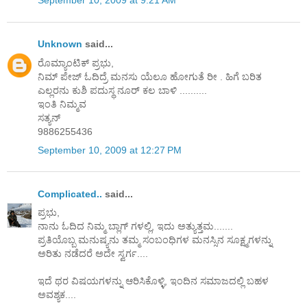
September 10, 2009 at 9:21 AM
Unknown
said...
ರೊಮ್ಯಾಂಟಿಕ್ ಪ್ರಭು,
ನಿಮ್ ಪೇಜ್ ಓದಿದ್ರೆ ಮನಸು ಯೆಲೂ ಹೋಗುತೆ ರೀ . ಹಿಗೆ ಬರಿತ
ಎಲ್ಲರನು ಕುಶಿ ಪದುಸ್ಥ ನೂರ್ ಕಲ ಬಾಳಿ ..........
ಇಂತಿ ನಿಮ್ಮವ
ಸತ್ಯನ್
9886255436
September 10, 2009 at 12:27 PM
Complicated..
said...
ಪ್ರಭು,
ನಾನು ಓದಿದ ನಿಮ್ಮ ಬ್ಲಾಗ್ ಗಳಲ್ಲಿ, ಇದು ಅತ್ಯುತ್ತಮ.......
ಪ್ರತಿಯೊಬ್ಬ ಮನುಷ್ಯನು ತಮ್ಮ ಸಂಬಂಧಿಗಳ ಮನಸ್ಸಿನ ಸೂಕ್ಷ್ಮಗಳನ್ನು
ಅರಿತು ನಡೆದರೆ ಅದೇ ಸ್ವರ್ಗ....
ಇದೆ ಥರ ವಿಷಯಗಳನ್ನು ಆರಿಸಿಕೊಳ್ಳಿ, ಇಂದಿನ ಸಮಾಜದಲ್ಲಿ ಬಹಳ
ಅವಶ್ಯಕ....