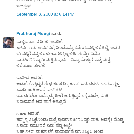
ನಾನಂತೂ ನಿಮ್ಮ ಲೇಖನಗಳಿಗಾಗಿ ಚಾತಕ ಪಕ್ಷಿಯಂತೆ ಕಾಯುತ್ತ
ಇರುತ್ತೇನೆ.
September 8, 2009 at 6:14 PM
Prabhuraj Moogi
said...
ಮಲ್ಲಿಕಾರ್ಜುನ.ಡಿ.ಜಿ. ಅವರಿಗೆ
ಹೌದು ನಾನು ಅದರ ಬಗ್ಗೆ ಹಿಂದೊಮ್ಮೆ ಕಮೆಂಟನಲ್ಲಿ ಬರೆದಿದ್ದೆ, ಅವರ
ಲೇವಲ್ಲಿಗೆ ನನ್ನ ಬರಹಗಳಾಗಲಿಕ್ಕಿಲ್ಲ ಬಿಡಿ. ಸುಮ್ನೇ ಏನೊ
ಮನಸಿಗನಿಸಿದ್ದು ಗೀಚುತ್ತಿರುವುದು... ನಿಮ್ಮ ಮೆಚ್ಚುಗೆ ಮತ್ತೆ ಮತ್ತೆ
ಬರೆಯಲು ಪ್ರೇರಣೆ.
ರಾಜೀವ ಅವರಿಗೆ
ಅಡುಗೆ ಗೊತ್ತಿದ್ದರೆ ಸೇಫ ಕೂಡ ರಿಸ್ಕ ಕೂಡ. ಬರುವವಳು ನನಗೂ ಸ್ವಲ್ಪ
ಮಾಡಿ ಹಾಕಿ ಅಂದ್ರೆ ಏನ್ ಗತಿ!!!
ಯಾವಗಲೋ ಒಮ್ಮೊಮ್ಮೆ ಹೀಗೆ ಆಗುತ್ತಿದ್ದರೆ ಒಳ್ಳೆಯದೇ, ರುಚಿ
ಬದಲಾವಣೆ ಆದ ಹಾಗೆ ಆಗುತ್ತದೆ.
shivu ಅವರಿಗೆ
ತಪ್ಪುನ್ನ ತಿದ್ದಿಕೊಂಡು ಮತ್ತೆ ಪುನರಾವರ್ತಿಸದಿದ್ದರೆ ಸಾಕು ಅದನ್ನೇ ದೊಡ್ಡ
ವಿಷಯ ಮಾಡಿದರೆ ಏನು ಚೆನ್ನ ಅಲ್ವೇ.
ಒಹ್ ನೀವು ಪಾಕಶಾಲೆಗೆ ಪಾದಾರ್ಪಣೆ ಮಾಡಿದ್ದೀರಿ ಅಂದ