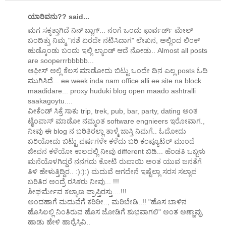
ಯಾರಿವನು?? said...
ಮಗ ಸಕ್ಕತ್ತಾಗಿದೆ ನಿನ್ ಬ್ಲಾಗ್... ನಂಗೆ ಒಂದು ಫಾರ್ವರ್ಡ್ ಮೇಲ್
ಬಂದಿತ್ತು ನಿಮ್ಮ "ನಶೆ ಏರದೇ ನಟಿಸಿದಾಗ" ಲೇಖನ, ಅಲ್ಲಿಂದ ಲಿಂಕ್
ಹುಡ್ಕೊಂಡು ಬಂದು ಇಲ್ಲಿ ಲ್ಯಾಂಡ್ ಆದೆ ನೋಡು.. Almost all posts
are sooperrrbbbbb...
ಆಫೀಸ್ ಅಲ್ಲಿ ಕೆಲಸ ಮಾಡೋದು ಬಿಟ್ಟು ಒಂದೇ ದಿನ ಎಲ್ಲ posts ಓದಿ
ಮುಗಿಸಿದೆ... ee week inda nam office alli ee site na block
maadidare... proxy huduki blog open maado ashtralli
saakagoytu....
ವೀಕೆಂಡ್ ಸಿಕ್ರೆ ಸಾಕು trip, trek, pub, bar, party, dating ಅಂತ
ಟೈಂಪಾಸ್ ಮಾಡೋ ನಮ್ಮಂತ software engnieers ಇರೋವಾಗ.,
ನೀವು ಈ blog ನ ಬರಿತಿರಲ್ಲಾ ತಾಳ್ಮೆ ಜಾಸ್ತಿ ನಿಮಗೆ.. ಓದೋದು
ಬರಿಯೋದು ಬಿಟ್ಟು ವರ್ಷಗಳೇ ಕಳೆದು ಬರಿ ಕಂಪ್ಯೂಟರ್ ಮುಂದೆ
ಜೀವನ ಕಳೆಯೋ ಕಾಲದಲ್ಲಿ ನೀವು different ಬಿಡಿ... ಹೆಂಡತಿ ಒಬ್ಬಳು
ಮನೆಯೊಳಗಿದ್ದರೆ ನನಗದು ಕೋಟಿ ರುಪಾಯಿ ಅಂತ ಯುವ ಜನತೆಗೆ
ತಿಳಿ ಹೇಳುತ್ತಿದ್ದಿರ.. :):):) ಮದುವೆ ಆಗದೇನೆ ಇಷ್ಟೆಲ್ಲಾ ಸರಸ ಸಲ್ಲಾಪ
ಬರಿತಿರ ಅಂದ್ರೆ ರಸಿಕರು ನೀವು... !!!
ಶೀಘರ್ಮೇವ ಕಲ್ಯಾಣ ಪ್ರಾಪ್ತಿರಸ್ತು....!!!
ಅಂದಹಾಗೆ ಮದುವೆಗೆ ಕರಿರೀ.., ಮರಿಬೇಡಿ..!! "ಹೊಸ ಬಾಳಿನ
ಹೊಸಿಲಲ್ಲಿ ನಿಂತಿರುವ ಹೊಸ ಜೋಡಿಗೆ ಶುಭವಾಗಲಿ" ಅಂತ ಅಣ್ಣಾವ್ರು
ಹಾಡು ಹೇಳಿ ಹಾರೈಸ್ತಿವಿ..