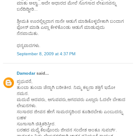
ಮಾತು ಅಲ್ವಾ...ಅದೇ ಅಧಾರದ ಮೇಲೆ ಸೊಗಸಾದ ಲೇಖನವನ್ನು
ಬರೆದಿದ್ದೀರಿ...
ಶ್ರೀಮತಿ ಊರಲ್ಲಿಲ್ಲದಾಗ ನಾನೇ ಆಡುಗೆ ಮಾಡಿಕೊಳ್ಳಬೇಕಾಗಿ ಬಂದಾಗ
ಫೋನ್ ಮಾಡಿ ಎಲ್ಲಾ ಕೇಳಿಕೊಂಡು ಆಡುಗೆ ಮಾಡುವುದು
ನೆನಪಾಯಿತು.
ಧನ್ಯವಾದಗಳು.
September 8, 2009 at 4:37 PM
Damodar
said...
ಪ್ರಭುವರೆ,
ತುಂಬಾ ತುಂಬಾ ಚೆನ್ನಾಗಿ ಬರೀತೀರ. ನಿಮ್ಮ ಕಲ್ಪನಾ ಶಕ್ತಿಗೆ ಇದೋ
ನಮನ.
ಮದುವೆ ಆದವರು, ಆಗುವವರು,ಆಗದವರು ಎಲ್ಲಾರು ಓದಲೇ ಬೇಕಾದ
ಲೇಖನಗಳು.
ಸಂಸಾರದ ಜೀವನ ಹೇಗೆ ಸಾಮರಸ್ಯದಿಂದ ಕೂಡಿರಬೇಕು ಎಂಬುದನ್ನು
ಬಹಳ
ಸೂಗಾಸಾಗಿ ಚಿತ್ರಿಕರಿಸ್ತೀರ.
ಬರಹದ ಮಧ್ಯೆ ಕೆಲವೊಂದು ಜೀವನ ಸಂದೇಶ ಅಂತೂ ಸುಪರ್ಬ್.