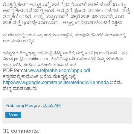
ಗೊತ್ತಿದ್ರೆ ಕೇಳು" ಅನ್ನುತ್ತ ಎದ್ದೆ, ಹಳೆ ನೆನಪಿನೊಂದಿಗೆ ಹರಟೆ ಹೊಡೆದರಾಯ್ತು
ಅದನ್ನ ಕೇಳುವ ನೆಪದಲ್ಲಿ ಅಂತ, ಅಮ್ಮನಿಗೆ ಫೋನು ಮಾಡಲು ನಡೆದಳು. ಮತ್ತೆ
ನನ್ನಾಕೆಯೊಂದಿಗೆ, ಉಪ್ಪು ಜಾಸ್ತಿಯಾದರೆ, ಸಕ್ಕರೆ ಹಾಕಿ, ಸಿಹಿಯಾದರೆ, ಖಾರ
ಹಾಕಿ ಮತ್ತೆ ಇಂಥದ್ದೇ ಖಾರಾಬಾಥ... ಅಲ್ಲಲ್ಲ ಖಾಸಭಾತಗಳೊಂದಿಗೆ ಸಿಕ್ತೀನಿ
ಈ ಲೇಖನದಲ್ಲಿ ಬರುವ ಎಲ್ಲ ಪಾತ್ರಗಳೂ ಕಾಲ್ಪನಿಕ, ಯಾವುದೇ ಹೋಲಿಕೆ ಕಂಡುಬಂದಲ್ಲಿ
ಅದು ಕೇವಲ ಆಕಸ್ಮಿಕ.
ಇಷ್ಟೊತ್ತು ಓದಿದ್ದು ಇಷ್ಟಾ ಆದ್ರೆ ಮೆಚ್ಚಿ, ಸಿಟ್ಟು ಬಂದಿದ್ರೆ ಚುಚ್ಚಿ ಇಂಚೆ (ಇ-ಅಂಚೆ) ಹಾಕಿ... ನನ್ನ
ವಿಳಾಸ pm@telprabhu.com . ಹೀಗೆ ನೀವು ಒದಿ ಖುಶಿಯಾಗಿದ್ರೆ ನಿಮ್ಮ ಗೆಳೆಯರಿಗೂ
ಇದನ್ನ ಕಳಿಸಿ, ಸಂತೊಷ ಇದೋದೇ ಹಂಚೋಕೆ ತಾನೆ...
PDF format
www.telprabhu.com/uppu.pdf
ಕನ್ನಡದಲ್ಲಿ ಕಾಮೆಂಟ್ ಬರೆಯಬೇಕಿದ್ದಲ್ಲಿ ಇಲ್ಲಿ
http://www.google.com/transliterate/indic/Kannada
ಬರೆದು
ಪೇಸ್ಟ ಮಾಡಬಹುದು
Prabhuraj Moogi
at
10:59 AM
Share
31 comments: