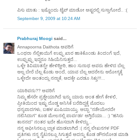
ಪಿಸು ಮಾತು : ಇಷ್ಟೊಂದು ಟೈಪ್ ಮಾಡೋ ಅಷ್ಟರಲ್ಲಿ ಸುಸ್ತಾಗೋದೆ.. :(
September 9, 2009 at 10:24 AM
Prabhuraj Moogi
said...
Annapoorna Daithota ಅವರಿಗೆ
ಒಂಥರಾ ನೆಲ್ಲಿಕಾಯಿಗೆ ಉಪ್ಪು ಖಾರ ಹಾಕಿಕೊಂಡು ತಿಂದಂಗೆ ಇದೆ,
ಉಪ್ಪುಪ್ಪು ಇದ್ದರೂ ಸಿಹಿಯೆನಿಸುತ್ತದೆ...
ಒಳ್ಳೇ ಕಿವಿಮಾತನ್ನೇ ಹೇಳಿದ್ದೀರಿ, ಹಾಂ ಸುನಾಥ ಅವರು ಹೇಳಿದ ಬೆಲ್ಲ
ಅಲ್ಲ ಬೇರೆ ಬೆಲ್ಲ ಕೊಡು ಅಂದೆ, ಯಾವ ಬೆಲ್ಲ ಆದರೇನು ಆರೋಗ್ಯಕ್ಕೆ
ಒಳ್ಳೇದೇ ಅಂತಂದ್ಲು ನನ್ನಾಕೆ, ಅದಕ್ಕೇ ಎರಡೂ ಸಿಕ್ತು!!!...
ಯಾರಿವನು?? ಅವರಿಗೆ
ನಿಮ್ಮ ಹೆಸರೇ ಪ್ರಶ್ನೇಯಾಗಿದೆ ಇನ್ನು ಯಾರು ಅಂತ ಹೇಗೆ ಕೇಳಲಿ,
ಪ್ರೀತಿಯಿಂದ ಇಷ್ಟು ದೊಡ್ಡ ಅನಿಸಿಕೆ ಬರೆದಿದ್ದಕ್ಕೆ ಮೊದಲು
ಧನ್ಯವಾದಗಳು, ಬಹಳ ಖುಷಿಯಾಯ್ತು. ಅಬ್ಬಾ "ನಶೇಯೇರದೇ
ನಟಿಸಿದಾಗ" ಕೂಡ ಮೇಲನಲ್ಲಿ ಪಾರ್ವರ್ಡ ಅಗ್ತಿದೆಯಾ... :) "ಹಸಿರು
ಕಾನನದ" ನಂತರ ಇದೇ ಹೊಸದಾಗಿ ಕೇಳಿದ್ದು...
ನನ್ನ ಆಫೀಸಿನಲ್ಲೂ ಬ್ಲಾಕ ಮಾಡಲಾಗಿದೆ :( ನನ್ನ ಲೇಖನಗಳ PDF
ಪ್ರತಿಗಳು ನನ್ನ ಸೈಟನಲ್ಲೂ ಸಿಗುತ್ತವೆ ಅದನ್ನು ಕೊಡ ಡೌನಲೋಡ ಮಾಡಿ