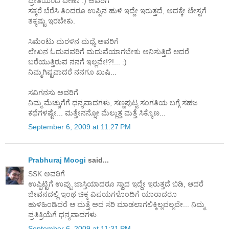
ಪ್ರೀತಿಯಿ೦ದ ವೀಣಾ :) ಅವರಿಗೆ
ಸಕ್ಕರೆ ಬೆರೆಸಿ ತಿಂದರೂ ಉಪ್ಪಿನ ಹುಳಿ ಇದ್ದೇ ಇರುತ್ತದೆ, ಅದಕ್ಕೇ ಟೇಸ್ಟಗೆ
ತಕ್ಕಷ್ಟು ಇರಬೇಕು.
ಸಿಮೆಂಟು ಮರಳಿನ ಮಧ್ಯೆ ಅವರಿಗೆ
ಲೇಖನ ಓದುವವರಿಗೆ ಮದುವೆಯಾಗಬೇಕು ಅನಿಸುತ್ತಿದೆ ಆದರೆ
ಬರೆಯುತ್ತಿರುವ ನನಗೆ ಇಲ್ಲವೇ!?!... :)
ನಿಮ್ಮಗಿಷ್ಟವಾದರೆ ನನಗೂ ಖುಷಿ...
ಸವಿಗನಸು ಅವರಿಗೆ
ನಿಮ್ಮ ಮೆಚ್ಚುಗೆಗೆ ಧನ್ಯವಾದಗಳು, ಸಣ್ಣಪುಟ್ಟ ಸಂಗತಿಯ ಬಗ್ಗೆ ಸಹಜ
ಕಥೆಗಳಷ್ಟೇ... ಮತ್ತೇನನ್ನೋ ಮೆಲ್ಲುತ್ತ ಮತ್ತೆ ಸಿಕ್ಕೊಣ...
September 6, 2009 at 11:27 PM
Prabhuraj Moogi
said...
SSK ಅವರಿಗೆ
ಉಪ್ಪಿಟ್ಟಿಗೆ ಉಪ್ಪು ಜಾಸ್ತಿಯಾದರೂ ಸ್ವಾದ ಇದ್ದೇ ಇರುತ್ತದೆ ಬಿಡಿ, ಆದರೆ
ಜೀವನದಲ್ಲಿ ಇಂಥ ಚಿಕ್ಕ ವಿಷಯಗಳೊಂದಿಗೆ ಯಾರಾದರೂ
ಹುಳಿಹಿಂಡಿದರೆ ಆ ಮತ್ತೆ ಅದ ಸರಿ ಮಾಡಲಾಗಲಿಕ್ಕಿಲ್ಲವಲ್ಲವೇ... ನಿಮ್ಮ
ಪ್ರತಿಕ್ರಿಯೆಗೆ ಧನ್ಯವಾದಗಳು.
September 6, 2009 at 11:31 PM