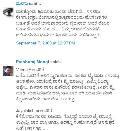
ಮನಸು
said...
ವಾರಕ್ಕೊಂದು ಕಿವಿಮಾತು ತುಂಬಾ ಚೆನ್ನಾಗಿದೆ... ನನ್ನವರು
ರೇಗಿಸುತ್ತಿದ್ದರು ಬೆಂಗಳೂರಲ್ಲಿ ಶುಕ್ರವಾರದಂದು ಹೊಸ ಚಿತ್ರಗಳ
ಬಿಡುಗಡೆ ಆದರೆ ಭಾನುವಾರದಂದು ಪ್ರಭುರಾಜ್ ಅವರ ಲೇಖನ
ಬಿಡುಗಡೆ ಎಂದು ಹ ಹ ಹ .... ನಿಮ್ಮ ಲೇಖನ ಬಿಡುಗಡೆಗೆ
ಅಭಿಮಾನಿಗಳು ಭಾನುವಾರದಂದು ಕಾದು ಕುಳಿತಿರುತ್ತಾರೆ.
September 7, 2009 at 12:07 PM
Prabhuraj Moogi
said...
Veena A ಅವರಿಗೆ
ಏನೊ ಮನಸಿಗೆ ಅನಿಸಿದ್ದು ಗೀಚೋದು, ಖಂಡಿತ ಟ್ರೈ ಮಾಡಿ ಏನಾಯ್ತು
ಅಂತ ಹೇಳಿ, ಯಾಕೆಂದ್ರೆ ನಾನೇ ಟ್ರೈ ಮಾಡಿಲ್ಲ!!! ಎಲ್ಲೊ ಓದಿದ್ದು
ಅಷ್ಟೇ... ಶನಿವಾರ ನಾನೇ ಮನೆಯಲ್ಲಿ ಮಾಡಿಕೊಂಡಿದ್ದೆ, ನೀವೂ ಟ್ರೈ
ಮಾಡಿ. ಮೆಣಸಿನಕಾಯಿ ಜಾಸ್ತಿ ಹಾಕಿ ಖಾರ ಆಗಿ ಹರಸಾಹಸ ಮಾಡಿ
ತಿನ್ನಬೇಕಾಯಿತು ಅದೇ ಲೇಖನವಾಯ್ತು.
Jayalakshmi ಅವರಿಗೆ
ಕೆನೆಮೊಸರು ಸೂಪರ ಐಡಿಯಾ, ಗೊತ್ತಿದ್ದರೆ ಶನಿವಾರ ಟ್ರೈ ಮಾಡ್ತಿದ್ದೆ
ಉಪ್ಪಿಟ್ಟು ಖಾರ ಜಾಸ್ತಿ ಆಗಿತ್ತು, ಅದಕ್ಕೂ ಸರಿಹೋಗುತ್ತದೆ ಅನಿಸುತ್ತದೆ.
ಹೀಗೆ ಬರ್ತಾ ಇರಿ...