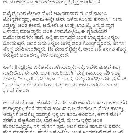
ಅಂದು ಅಲ್ಲೇ ಇದ್ದ ಕಡಲೇಬೀಜ ನಾಲ್ಕು ತಿನ್ನುತ್ತ ಹೊರಬಂದೆ.
ಮತ್ತೆ ಡೈನಿಂಗ ಟೇಬಲ್ ಮೇಲೆ ಆಸೀನರಾದಾಗ ಮುಂದೆ ಬಿಸಿಬಿಸಿ
ಟೋಸ್ಟಗಳಿದ್ದವು, ಅವಳು ಅಲ್ಲೇ ಚೇರು ಎಳೆದುಕೊಂಡು ಕುಳಿತಳು, "ನೀನು
ತಿನ್ನಲ್ವಾ" ಅಂತ ಕೇಳಿದೆ, ಅಮೇಲೇ ಆ ಉಪ್ಪು ಉಪ್ಪಿಟ್ಟು ತಿನ್ನುವ ಪ್ಲಾನ
ಏನಾದ್ರೂ ಮಾಡಿದ್ದಾಳೊ ಅಂತ ತಿಳಿದುಕೊಳ್ಳಲು, ಈ ಗೃಹಿಣಿಯರ
ಮನೋಭಾವಗಳೇ ಹಾಗೆ, ಎಲ್ಲಿ ಹಾಳಾಗುತ್ತದೆ ಅಂತ ಉಪ್ಪಿದ್ದರೂ ತಿನ್ನಲು
ನೋಡುತ್ತಾರೆ, ಆದರೆ ಅದು ತಿನ್ನಲು ಆಗಲ್ಲ ಅಂತ ಗೊತ್ತಾಗಿದ್ದರಿಂದ, ತನಗೂ
ಟೊಸ್ಟ ಮಾಡಿಕೊಂಡಿದ್ದಳು, ಟೀ ಮಾಡಲಿಟ್ಟಿದ್ದೇನೆ, ಅದರ ಜತೆ ತನಗೂ ಟೊಸ್ಟ
ತರುತ್ತೇನೆ ಅಂತದದ್ದು, ಕೇಳಿ ಸುಮ್ಮನಾದೆ.
ಹಾಗೇ ತಿನ್ನುತ್ತಿದ್ದವ ಏನೊ ನೆನಪಾಗಿ ಸುಮ್ಮನೇ ನಕ್ಕೆ, ಇವಳು ಇನ್ಯಾವ ತಪ್ಪು
ಮಾಡಿದೆನೊ ಈ ಸಾರಿ, ಅಂತ ಗಾಬರಿಯಾಗಿ "ಮತ್ತೆ ಏನಾಯ್ತು, ಸರಿ ಇಲ್ವಾ"
ಕೇಳಿದ್ಲು. "ಉಪ್ಪು!! ನೆನಪಿದೇನಾ..." ಅಂದೆ, ಹುಬ್ಬು ಗಂಟಿಕ್ಕಿದವಳು ನೆನಪಾಗಿ
"ಒಹ್ ಅದ ಹೇಗೆ ಮರೆಯೋಕಾಗುತ್ತೆ" ಅಂದ್ಲು, ಅದು ಮರೆಯೋಕಾಗದ
ಘಟನೆಯೇ ಸರಿ.
ಆಗ ಮದುವೆಯಾದ ಹೊಸತು, ಮೊದಲ ಬಾರಿ ಅಡುಗೆ ಮಾಡಲು ಪಾಕಶಾಲೆಗೆ
ಕಾಲಿಟ್ಟಿದ್ದಳು, ಸೊಸೆ ಮಾಡುವ ಊಟದ ರುಚಿ ನೊಡಲು ಮನೆಯೇ ಕಾದಿತ್ತು,
ಅಮ್ಮನಿಗೆ ಅವಳೆಲ್ಲ ಮಾಡ್ತಾಳೆ ಇಲ್ಲಿ ಬಾ ಕೂರು ಅಂದರೂ, ಆಗಾಗ ಹೋಗಿ
ತರಕಾರಿ ಹೆಚ್ಚಿ ಕೊಡಲೇ, ಖಾರ ಅಲ್ಲಿದೆ, ಮೆಣಸು ಇಲ್ಲಿದೆ ಅಂತ
ಹೇಳಿಬರುತ್ತಿದ್ದಳು, ನನ್ನ ಮಗನಿಗೆ ಇನ್ನು ಅಡಿಗೆ ಮಾಡಿ ಹಾಕುವಳು ಇವಳೇ,
ಹೇಗೆ ಮಾಡುತ್ತಾಳೊ, ಹಾಸ್ಟೆಲ್ಲು ಹೊಟೇಲು ಅಂತ ತಿಂದವನಿಗೆ ಮನೆ ಅಡಿಗೆ