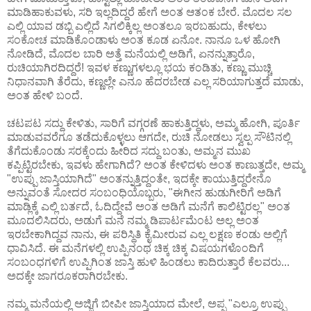
ಮಾಡಿಹಾಕುವಳು, ಸರಿ ಇಲ್ಲದಿದ್ದರೆ ಹೇಗೆ ಅಂತ ಆತಂಕ ಬೇರೆ. ಮೊದಲ ಸಲ
ಎಲ್ಲಿ ಯಾವ ಡಬ್ಬಿ ಎಲ್ಲಿದೆ ಸಿಗಲಿಕ್ಕಿಲ್ಲ ಅಂತಲೂ ಇರಬಹುದು, ಕೇಳಲು
ಸಂಕೋಚ ಮಾಡಿಕೊಂಡಾಳು ಅಂತ ಕೂಡ ಏನೋ. ನಾನೂ ಒಳ ಹೋಗಿ
ನೋಡಿದೆ, ಮೊದಲ ಬಾರಿ ಅತ್ತೆ ಮನೆಯಲ್ಲಿ ಅಡಿಗೆ, ಏನನ್ನುತ್ತಾರೊ,
ರುಚಿಯಾಗಿರದಿದ್ದರೆ! ಇವಳ ಕಣ್ಣುಗಳಲ್ಲೂ ಭಯ ಕಂಡಿತು, ಕಣ್ಣು ಮುಚ್ಚಿ
ನಿಧಾನವಾಗಿ ತೆರೆದು, ಕಣ್ಣಲ್ಲೇ ಎನೂ ಹೆದರಬೇಡ ಎಲ್ಲ ಸರಿಯಾಗುತ್ತದೆ ಮಾಡು,
ಅಂತ ಹೇಳಿ ಬಂದೆ.
ಚಟಪಟ ಸದ್ದು ಕೇಳಿತು, ಸಾರಿಗೆ ವಗ್ಗರಣೆ ಹಾಕುತ್ತಿದ್ದಳು, ಅಮ್ಮ ಹೋಗಿ, ಪೂರ್ತಿ
ಮಾಡುವವರೆಗೂ ತಡೆದುಕೊಳ್ಳಲು ಆಗದೇ, ರುಚಿ ನೋಡಲು ಸ್ವಲ್ಪ ಸೌಟಿನಲ್ಲಿ
ತೆಗೆದುಕೊಂಡು ಸರಕ್ಕೆಂದು ಹೀರಿದ ಸದ್ದು ಬಂತು, ಅಮ್ಮನ ಮುಖ
ಕಪ್ಪಿಟ್ಟಿರಬೇಕು, ಇವಳು ಹೇಗಾಗಿದೆ? ಅಂತ ಕೇಳಿದಳು ಅಂತ ಕಾಣುತ್ತದೇ, ಅಮ್ಮ
"ಉಪ್ಪು ಜಾಸ್ತಿಯಾಗಿದೆ" ಅಂತನ್ನುತ್ತಿದ್ದಂತೇ, ಇದಕ್ಕೇ ಕಾಯುತ್ತಿದ್ದರೇನೊ
ಅನ್ನುವಂತೆ ಸೋದರ ಸಂಬಂಧಿಯೊಬ್ಬರು, "ಈಗೀನ ಹುಡುಗೀರಿಗೆ ಅಡಿಗೆ
ಮಾಡ್ಲಿಕ್ಕೆ ಎಲ್ಲಿ ಬರ್ತದೆ, ಓದಿದ್ದೇವೆ ಅಂತ ಅಡಿಗೆ ಮನೆಗೆ ಕಾಲಿಟ್ಟಿರಲ್ಲ" ಅಂತ
ಮೂದಲಿಸಿದರು, ಅಡುಗೆ ಮನೆ ನಮ್ಮ ಡಿಪಾರ್ಟಮೆಂಟ ಅಲ್ಲ ಅಂತ
ಇರಬೇಕಾಗಿದ್ದವ ನಾನು, ಈ ಪರಿಸ್ಥಿತಿ ಕೈಮೀರುವ ಎಲ್ಲ ಲಕ್ಷಣ ಕಂಡು ಅಲ್ಲಿಗೆ
ಧಾವಿಸಿದೆ. ಈ ಮನೆಗಳಲ್ಲಿ ಉಪ್ಪಿನಂಥ ಚಿಕ್ಕ ಚಿಕ್ಕ ವಿಷಯಗಳೊಂದಿಗೆ
ಸಂಬಂಧಗಳಿಗೆ ಉಪ್ಪಿಗಿಂತ ಜಾಸ್ತಿ ಹುಳಿ ಹಿಂಡಲು ಕಾದಿರುತ್ತಾರೆ ಕೆಲವರು...
ಅದಕ್ಕೇ ಜಾಗರೂಕರಾಗಿರಬೇಕು.
ನಮ್ಮ ಮನೆಯಲ್ಲಿ ಅಜ್ಜಿಗೆ ಬೀಪೀ ಜಾಸ್ತಿಯಾದ ಮೇಲೆ, ಅಪ್ಪ "ಎಲ್ರೂ ಉಪ್ಪು