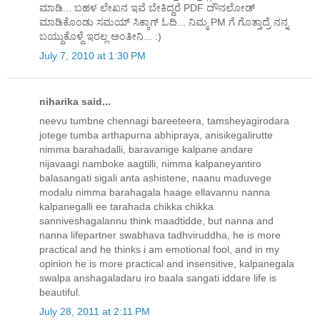
ಮಾಡಿ... ಬಹಳ ಲೇಖನ ಇವೆ ಬೇಕಿದ್ದರೆ PDF ದೌನಲೋಡ್
ಮಾಡಿಕೊಂಡು ಸಮಯ್ ಸಿಕ್ಕಾಗ್ ಓದಿ... ನಿಮ್ಮ PM ಗೆ ಗೊತ್ತಾದ್ರೆ ನನ್ನ
ಬಯ್ದುಕೊಳ್ದೆ ಇರಲ್ಲ ಅಂತೀನಿ... :)
July 7, 2010 at 1:30 PM
niharika said...
neevu tumbne chennagi bareeteera, tamsheyagirodara
jotege tumba arthapurna abhipraya, anisikegalirutte
nimma barahadalli, baravanige kalpane andare
nijavaagi namboke aagtilli, nimma kalpaneyantiro
balasangati sigali anta ashistene, naanu maduvege
modalu nimma barahagala haage ellavannu nanna
kalpanegalli ee tarahada chikka chikka
sanniveshagalannu think maadtidde, but nanna and
nanna lifepartner swabhava tadhviruddha, he is more
practical and he thinks i am emotional fool, and in my
opinion he is more practical and insensitive, kalpanegala
swalpa anshagaladaru iro baala sangati iddare life is
beautiful.
July 28, 2011 at 2:11 PM