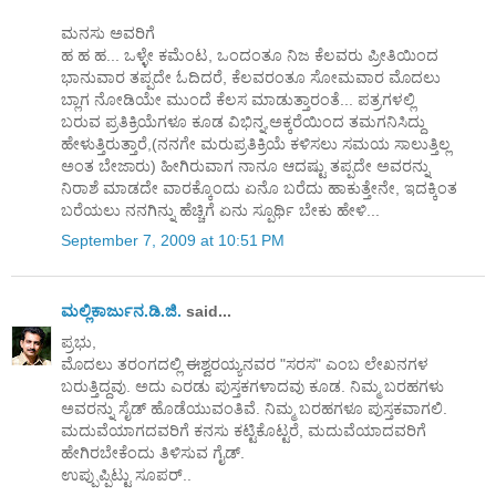
ಮನಸು ಅವರಿಗೆ
ಹ ಹ ಹ... ಒಳ್ಳೇ ಕಮೆಂಟ, ಒಂದಂತೂ ನಿಜ ಕೆಲವರು ಪ್ರೀತಿಯಿಂದ
ಭಾನುವಾರ ತಪ್ಪದೇ ಓದಿದರೆ, ಕೆಲವರಂತೂ ಸೋಮವಾರ ಮೊದಲು
ಬ್ಲಾಗ ನೋಡಿಯೇ ಮುಂದೆ ಕೆಲಸ ಮಾಡುತ್ತಾರಂತೆ... ಪತ್ರಗಳಲ್ಲಿ
ಬರುವ ಪ್ರತಿಕ್ರಿಯೆಗಳೂ ಕೂಡ ವಿಭಿನ್ನ,ಅಕ್ಕರೆಯಿಂದ ತಮಗನಿಸಿದ್ದು
ಹೇಳುತ್ತಿರುತ್ತಾರೆ,(ನನಗೇ ಮರುಪ್ರತಿಕ್ರಿಯೆ ಕಳಿಸಲು ಸಮಯ ಸಾಲುತ್ತಿಲ್ಲ
ಅಂತ ಬೇಜಾರು) ಹೀಗಿರುವಾಗ ನಾನೂ ಆದಷ್ಟು ತಪ್ಪದೇ ಅವರನ್ನು
ನಿರಾಶೆ ಮಾಡದೇ ವಾರಕ್ಕೊಂದು ಏನೊ ಬರೆದು ಹಾಕುತ್ತೇನೇ, ಇದಕ್ಕಿಂತ
ಬರೆಯಲು ನನಗಿನ್ನು ಹೆಚ್ಚಿಗೆ ಏನು ಸ್ಪೂರ್ಥಿ ಬೇಕು ಹೇಳಿ...
September 7, 2009 at 10:51 PM
ಮಲ್ಲಿಕಾರ್ಜುನ.ಡಿ.ಜಿ.
said...
ಪ್ರಭು,
ಮೊದಲು ತರಂಗದಲ್ಲಿ ಈಶ್ವರಯ್ಯನವರ "ಸರಸ" ಎಂಬ ಲೇಖನಗಳ
ಬರುತ್ತಿದ್ದವು. ಅದು ಎರಡು ಪುಸ್ತಕಗಳಾದವು ಕೂಡ. ನಿಮ್ಮ ಬರಹಗಳು
ಅವರನ್ನು ಸೈಡ್ ಹೊಡೆಯುವಂತಿವೆ. ನಿಮ್ಮ ಬರಹಗಳೂ ಪುಸ್ತಕವಾಗಲಿ.
ಮದುವೆಯಾಗದವರಿಗೆ ಕನಸು ಕಟ್ಟಿಕೊಟ್ಟರೆ, ಮದುವೆಯಾದವರಿಗೆ
ಹೇಗಿರಬೇಕೆಂದು ತಿಳಿಸುವ ಗೈಡ್.
ಉಪ್ಪುಪ್ಪಿಟ್ಟು ಸೂಪರ್..