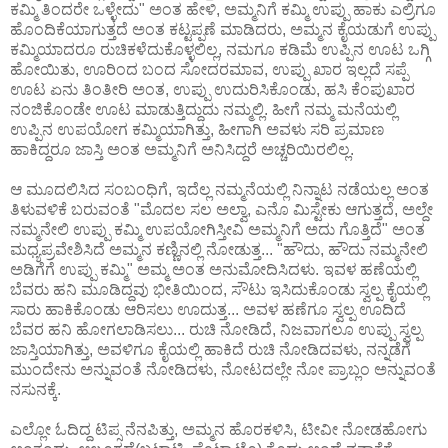
ಕಮ್ಮಿ ತಿಂದರೇ ಒಳ್ಳೇದು" ಅಂತ ಹೇಳಿ, ಅಮ್ಮನಿಗೆ ಕಮ್ಮಿ ಉಪ್ಪು ಹಾಕು ಎಲ್ರಿಗೂ
ಹೊಂದಿಕೆಯಾಗುತ್ತದೆ ಅಂತ ಕಟ್ಟಪ್ಪಣೆ ಮಾಡಿದರು, ಅಮ್ಮನ ಕೈಯಡುಗೆ ಉಪ್ಪು
ಕಮ್ಮಿಯಾದರೂ ರುಚಿಕಳೆದುಕೊಳ್ಳಲಿಲ್ಲ, ನಮಗೂ ಕಡಿಮೆ ಉಪ್ಪಿನ ಊಟ ಒಗ್ಗಿ
ಹೋಯಿತು, ಊರಿಂದ ಬಂದ ಸೋದರಮಾವ, ಉಪ್ಪು ಖಾರ ಇಲ್ಲದೆ ಸಪ್ಪೆ
ಊಟ ಏನು ತಿಂತೀರಿ ಅಂತ, ಉಪ್ಪು ಉದುರಿಸಿಕೊಂಡು, ಹಸಿ ಕೆಂಪುಖಾರ
ನಂಜಿಕೊಂಡೇ ಊಟ ಮಾಡುತ್ತಿದ್ದುದು ನಮ್ಮಲ್ಲಿ. ಹೀಗೆ ನಮ್ಮ ಮನೆಯಲ್ಲಿ
ಉಪ್ಪಿನ ಉಪಯೋಗ ಕಮ್ಮಿಯಾಗಿತ್ತು, ಹೀಗಾಗಿ ಅವಳು ಸರಿ ಪ್ರಮಾಣ
ಹಾಕಿದ್ದರೂ ಜಾಸ್ತಿ ಅಂತ ಅಮ್ಮನಿಗೆ ಅನಿಸಿದ್ದರೆ ಅಚ್ಚರಿಯಿರಲಿಲ್ಲ.
ಆ ಮೂದಲಿಸಿದ ಸಂಬಂಧಿಗೆ, ಇದೆಲ್ಲ ನಮ್ಮನೆಯಲ್ಲಿ ನಿನ್ನಾಟ ನಡೆಯಲ್ಲ ಅಂತ
ತಿಳುವಳಿಕೆ ಬರುವಂತೆ "ಮೊದಲ ಸಲ ಅಲ್ವಾ, ಎನೊ ಮಿಸ್ಟೇಕು ಆಗುತ್ತದೆ, ಅಲ್ದೇ
ನಮ್ಮನೇಲಿ ಉಪ್ಪು ಕಮ್ಮಿ ಉಪಯೋಗಿಸ್ತೀವಿ ಅಮ್ಮನಿಗೆ ಅದು ಗೊತ್ತಿದೆ" ಅಂತ
ಮಧ್ಯಪ್ರವೇಶಿಸಿದೆ ಅಮ್ಮನ ಕಣ್ಣಿನಲ್ಲಿ ನೋಡುತ್ತ... "ಹೌದು, ಹೌದು ನಮ್ಮನೇಲಿ
ಅಡಿಗೆಗೆ ಉಪ್ಪು ಕಮ್ಮಿ" ಅಮ್ಮ ಅಂತ ಅನುಮೋದಿಸಿದಳು. ಇವಳ ಹಣೆಯಲ್ಲಿ
ಬೆವರು ಹನಿ ಮೂಡಿದ್ದವು ಭೀತಿಯಿಂದ, ಸೌಟು ಇಸಿದುಕೊಂಡು ಸ್ವಲ್ಪ ಕೈಯಲ್ಲಿ
ಸಾರು ಹಾಕಿಕೊಂಡು ಆರಿಸಲು ಊದುತ್ತ... ಅವಳ ಹಣೆಗೂ ಸ್ವಲ್ಪ ಊದಿದೆ
ಬೆವರ ಹನಿ ಹೋಗಲಾಡಿಸಲು... ರುಚಿ ನೋಡಿದೆ, ನಿಜವಾಗಲೂ ಉಪ್ಪು ಸ್ವಲ್ಪ
ಜಾಸ್ತಿಯಾಗಿತ್ತು, ಅವಳಿಗೂ ಕೈಯಲ್ಲಿ ಹಾಕಿದೆ ರುಚಿ ನೋಡಿದವಳು, ನನ್ನಡೆಗೆ
ಮುಂದೇನು ಅನ್ನುವಂತೆ ನೋಡಿದಳು, ನೋಟದಲ್ಲೇ ನೋ ಪ್ರಾಬ್ಲಂ ಅನ್ನುವಂತೆ
ನಸುನಕ್ಕೆ.
ಎಲ್ಲೋ ಓದಿದ್ದ ಟಿಪ್ಸ ನೆನಪಿತ್ತು, ಅಮ್ಮನ ಹೊರಕಳಿಸಿ, ಟೀವೀ ನೋಡಹೋಗು