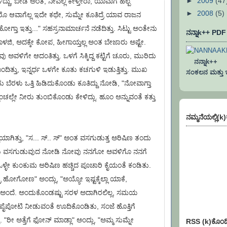
►
2009
(47
ದ್ದು, ಬೇಡ ಅಂತ, ನೀವೆಲ್ಲಿ ಕೇಳ್ತೀರಾ, ಯಾವಾಗ ಹೆಲ್ಪ
►
2008
(5)
 ಆವಾಗೆಲ್ಲ ಇದೇ ಕಥೇ, ಸುಮ್ನೇ ಕೂತಿದ್ರೆ ಯಾವ ರಾಜನ
ೋಗ್ತಾ ಇತ್ತು..." ಸಹಸ್ರನಾಮಾರ್ಚನೆ ನಡೆದಿತ್ತು. ಸಿಟ್ಟು ಅಂತೇನು
ನನ್ನಾk++ PD
ಳಜಿ, ಅದಕ್ಕೇ ಕೋಪ, ಹೀಗಾಯ್ತಲ್ಲ ಅಂತ ಬೇಜಾರು ಅಷ್ಟೇ.
 ಅವಳಿಗೇ ಆದಂತಿತ್ತು. ಒಳಗೆ ಸಿಕ್ಕಿದ್ದ ಕಟ್ಟಿಗೆ ಚೂರು, ಮುರಿದು
ನನ್ನಾk++ ಐ
ಿತ್ತು, ಇನ್ನರ್ಧ ಒಳಗೇ ಕೂತು ಕಚಗುಳಿ ಇಡುತ್ತಿತ್ತು. ಮುಖ
ಸಂಕಲನ ಮತ್ತು ಇನ್
ು ಬೆರಳು ಒತ್ತಿ ಹಿಡಿದುಕೊಂಡು ಕೂತಿದ್ದು ನೋಡಿ, "ನೋವಾಗ್ತಾ
ಚಲ್ಲೇ ನೀರು ತುಂಬಿಕೊಂಡು ಕೇಳಿದ್ಲು. ಹೂಂ ಅನ್ನುವಂತೆ ಕತ್ತು
ನಮ್ಮನೆಯಲ್ಲಿ(k
ಿಯಾಗಿತ್ತು, "ಸ... ಸ್.. ಸ್" ಅಂತ ವಸಗುಡುತ್ತ ಅರಿಷಿಣ ತಂದು
ಲು. ಅವಳು ವಸಗುಡುವುದ ನೋಡಿ ನೋವು ನನಗೋ ಅವಳಿಗೊ ನನಗೆ
. ಒಳ್ಳೇ ಕುಂಕುಮ ಅರಿಷಿಣ ಹಚ್ಚಿದ ಪೂಚಾರಿ ಕೈಯಂತೆ ಕಂಡಿತು.
್ರ ಹೋಗೋಣ" ಅಂದ್ಲು, "ಅಯ್ಯೋ ಇಷ್ಟಕ್ಕೆಲ್ಲಾ ಯಾಕೆ,
ಡು" ಅಂದೆ. ಅಂದುಕೊಂಡಷ್ಟು ಸರಳ ಅದಾಗಿರಲಿಲ್ಲ, ಸಮಯ
ಿಗೆ ಪೈಪೋಟಿ ನೀಡುವಂತೆ ಊದಿಕೊಂಡಿತು, ಸಂಜೆ ಹೊತ್ತಿಗೆ
. "ರೀ ಅತ್ತೆಗೆ ಫೋನ್ ಮಾಡ್ಲಾ" ಅಂದ್ಲು, "ಅಮ್ಮ ಸುಮ್ನೇ
RSS (k)ಕೊಂಡ