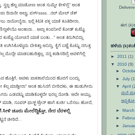
ತು. ಸ್ವಲ್ಪ ಹೆಲ್ಪ ಮಾಡೋಣ ಅಂತ ಸುಮ್ನೇ ಕೇಳಿದ್ರೆ" ಅಂತ
Deliver
 ರಜಾ ದಿನಾನೇ ಅಲ್ವಾ; ಪರ್ಸ್ssss...ನಲ್ ಮೇಲ್ ಚೆಕ್
ಾನೋಬ್ಳೆನಾ, ಇಲ್ಲಿ ಕಿಟಕಿ ಪಕ್ಕ ಯಾಕೆ ಕೂತಿದೀರಾ,
ಈಗ (k)ಕಣ
ಾಣಿಸ್ತಾಳೇನೊ ಅಂತಾನಾ... ಅಲ್ಲಾ ಕಂಪನೀಲಿ ಕೋಡ್ ಕುಟ್ಟೊ
 ಕುಟ್ಟೊ ಯೋಚನೆ ಯಾಕೆ ಬಂತು..." ಅಂತ ತಿರುಗಿಬಿದ್ಲು.
ಉಗಿಸಿಕೊಳ್ಳೊದು ಬೇಕಿತ್ತಾ ಅನಿಸ್ತು. ಕೈಗೆ ಬಟ್ಟೆ ಕೊಟ್ಟು ನಗುತ್ತ
ಹಳೆಯ (k)ಕಂತೆ
್ಸ ಮೊದ್ಲೇ ಮಾಡಬಹುದಿತ್ತಲ್ಲ, ನನ್ನ ಕಾಡಿಸದಿದ್ರೆ ಅವಳಿಗೆಲ್ಲಿ
►
2011
(1)
▼
2010
(9)
►
Octob
ುವ ಹೊತ್ತಿಗೆ, ಅವಳು ಪಾಕಶಾಲೆಯಿಂದ ಹೊರಗೆ ಬಂದ್ಲು.
►
July
(1
▼
April
(
ಾಗೇ ಕೆಲ್ಸ ಮಾಡ್ತೀರಾ" ಅಂತ ಹುಸಿನಗೆ ಬೀರಿದಳು, ಈ ಹುಡುಗೀರು
ಮನೆ ಮ(ಮ
ಡುಗರು ಎಡವಟ್ಟು ಮಾಡಿಕೊಳ್ಳದೇ ಇರಲ್ಲ ನೋಡಿ. ಅದೇ ಆಯ್ತು,
ಅಪ್ಪಿಕೋ
 ಮಾಡಿ, ಸೂಪರ್ ಫಾಸ್ಟ್ ಟ್ರೇನ್ ಹಾಗೆ ಕುರ್ಚಿ ಒರೆಸಲು ಹೋದೆ,
►
Marc
ಗೆ ಸೀಳಿ ಚೂರು ಮೇಲೆದ್ದಿತ್ತೋ, ನೇರ ಬೆರಳಲ್ಲಿ
►
Febru
ಟ್ಟನೆ ಚೀರಿದೆ...
►
Janua