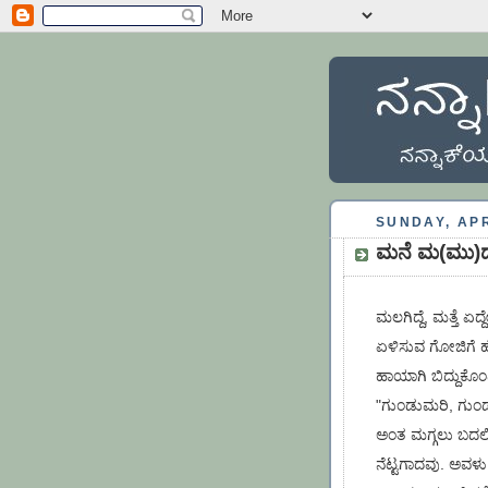
SUNDAY, APR
ಮನೆ ಮ(ಮು)ದ್ದ
ಮಲಗಿದ್ದೆ, ಮತ್ತೆ 
ಏಳಿಸುವ ಗೋಜಿಗೆ ಹೋ
ಹಾಯಾಗಿ ಬಿದ್ದುಕೊಂಡ
"ಗುಂಡುಮರಿ, ಗುಂಡ
ಅಂತ ಮಗ್ಗಲು ಬದಲಿಸ
ನೆಟ್ಟಗಾದವು. ಅವಳು