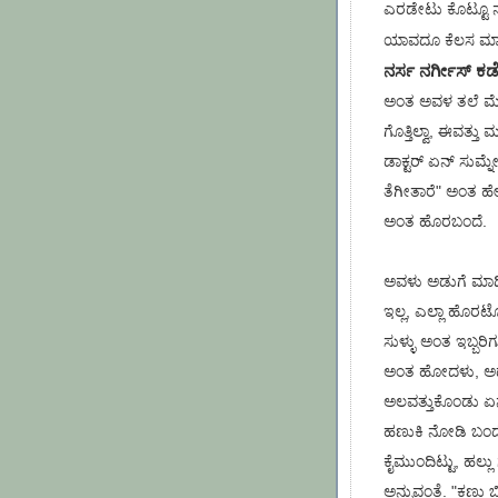
ಎರಡೇಟು ಕೊಟ್ಟೂ ನೋ
ಯಾವದೂ ಕೆಲಸ ಮಾಡು
ನರ್ಸ ನರ್ಗೀಸ್ ಕಡೆ 
ಅಂತ ಅವಳ ತಲೆ ಮೇಲೆ
ಗೊತ್ತಿಲ್ವಾ, ಈವತ್ತ
ಡಾಕ್ಟರ್ ಏನ್ ಸುಮ್ನೇ
ತೆಗೀತಾರೆ" ಅಂತ ಹೇಳ
ಅಂತ ಹೊರಬಂದೆ.
ಅವಳು ಅಡುಗೆ ಮಾಡಿದ
ಇಲ್ಲ, ಎಲ್ಲಾ ಹೊರಟ
ಸುಳ್ಳು ಅಂತ ಇಬ್ಬರಿಗೂ
ಅಂತ ಹೋದಳು, ಅದ್ಯ
ಅಲವತ್ತುಕೊಂಡು ಏನ
ಹಣುಕಿ ನೋಡಿ ಬಂದೆ, 
ಕೈಮುಂದಿಟ್ಟು, ಹಲ್ಲು
ಅನ್ನುವಂತೆ. "ಕಣ್ಣು ಬ