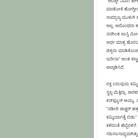
"ಅದಕ್ಕೇ ನಿಮಗೆ ಹೇಳಿ
ಮಾಡೋಕೆ ಹೋಗ್ತೀರೊ
ಸಾಮ್ರಾಜ್ಯ ಮುಳುಗಿ ಹ
ಅಲ್ಲ, ಅದೊಂಥರಾ ಕಾ
ನನಗಿಂತ ಜಾಸ್ತಿ ನೋವು
ಅರ್ಧ ಮಾತ್ರ ಹೊರಬಂದ
ಚಿಕ್ಕದು ಮಾಡಿಕೊಂಡ
ಇದೇನಾ" ಅಂತ ಕಣ್ಣಂ
ಅಲ್ಲಾಡಿಸಿದೆ.
ರಕ್ತ ಬರುವುದು ಕಮ್ಮ
ಸ್ವಲ್ಪ ಮೆತ್ತಿದ್
ಕನ್‌ಫ್ಯೂಸ್ ಆಯ್ತು
"ನಡೀರಿ ಡಾಕ್ಟರ್ ಹತ
ಕಮ್ಮಿಯಾಗತ್ತೆ ಬಿ
ಕಳೆದಂತೆ ಹೆಬ್ಬೆರಳ
ಸಹಿಸಲಸಾಧ್ಯವಾಗಿತ್ತು