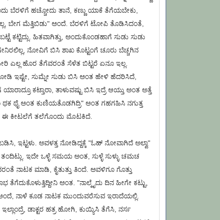
ಂದು ಬೆರಳಿಗೆ ಹಚ್ಚೋದು ತಾನೆ, ಕಣ್ಣು ಯಾಕೆ ತೆಗೆಯಬೇಕು,
 ಬೇಗ ಮೆತ್ತಿಬಿಡು" ಅಂದೆ. ಬೆರಳಿಗೆ ಟೋಪಿ ತೊಡಿಸಿದಂತೆ,
ಬಟ್ಟೆ ಕಟ್ಟಿದ್ಲು. ಹಿತವಾಗಿತ್ತು, ಅಂದುಕೊಂಡಹಾಗೆ ಸುಡು ಸುಡು
ಿರಲಿಲ್ಲ, ನೋವಿಗೆ ಬಿಸಿ ಶಾಖ ಕೊಟ್ಟಂಗೆ ಚೂರು ಬೆಚ್ಚಗಿನ
 ಎಲ್ಲ ಹೊರ ತೆಗೆವರಂತೆ ಸೆಳೆತ ಬಿಟ್ಟರೆ ಏನೂ ಇಲ್ಲ.
ಡಿ ಇಷ್ಟೇ, ಸುಮ್ನೇ ಸುಡು ಬಿಸಿ ಅಂತ ಹೇಳಿ ಹೆದರಿಸಿದೆ,
ಯಾರಾದ್ರೂ ಕಟ್ತಾರಾ, ತಾಳುವಷ್ಟು ಬಿಸಿ ಇದ್ರೆ ಆಯ್ತು ಅಂತ ಅತ್ತೆ
 ಥಾ ಥಕ ಥೈ ಅಂತ ಕುಣಿಯತೊಡಗಿದ್ರಿ" ಅಂತ ಗಹಗಹಿಸಿ ನಗುತ್ತ
 ಅವಳ ಈ ಕೀಟಲೆಗೆ ತಲೆಗೊಂದು ಮೊಟಕಿದೆ.
ಬಡಿಸಿ, ಇಟ್ಟಳು. ಅವಳತ್ತ ನೋಡಿದ್ದಕ್ಕೆ "ಓಹ್ ನೋವಾಗಿದೆ ಅಲ್ವಾ"
ಂದಿಟ್ಲು. ಇದೇ ಒಳ್ಳೆ ಸಮಯ ಅಂತ, ಸುಳ್ಳೆ ಸುಳ್ಳು ಚಮಚ
ೆ ನಾಟಕ ಮಾಡಿ, ಕೈತುತ್ತು ತಿಂದೆ. ಅವಳಿಗೂ ಗೊತ್ತು
ಲಾಭ ತೆಗೆದುಕೊಳುತ್ತಿದ್ದೀನಿ ಅಂತ. "ನಾಲ್ಕೈದು ದಿನ ಹೀಗೇ ಕಟ್ಟು,
ಲಿ" ಅಂದೆ, ನಾಳೆ ಕೂಡ ನಾಟಕ ಮುಂದುವರೆಸುವ ಇರಾದೆಯಲ್ಲಿ.
ಿ ಇಲ್ಲಾಂದ್ರೆ, ಡಾಕ್ಟರ ಹತ್ರ ಹೋಗಿ, ಕುಯ್ಯಿಸಿ ತೆಗೆಸಿ, ನರ್ಸ