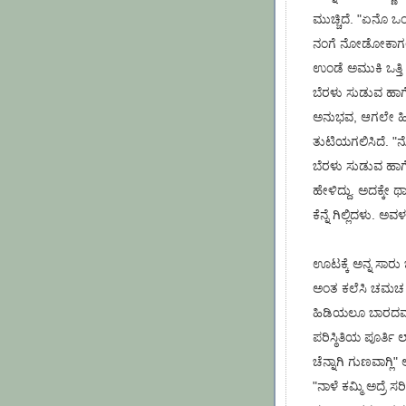
ಮುಚ್ಚಿದೆ. "ಏನೊ ಒ
ನಂಗೆ ನೋಡೋಕಾಗಲ್ಲ,
ಉಂಡೆ ಅಮುಕಿ ಒತ್ತಿ 
ಬೆರಳು ಸುಡುವ ಹಾಗೇನ
ಅನುಭವ, ಆಗಲೇ ಹೀರಿ
ತುಟಿಯಗಲಿಸಿದೆ. "ನೋ
ಬೆರಳು ಸುಡುವ ಹಾಗೆ 
ಹೇಳಿದ್ದು. ಅದಕ್ಕೇ
ಕೆನ್ನೆ ಗಿಲ್ಲಿದಳು.
ಊಟಕ್ಕೆ ಅನ್ನ ಸಾರು 
ಅಂತ ಕಲೆಸಿ ಚಮಚ ತ
ಹಿಡಿಯಲೂ ಬಾರದವರಂತ
ಪರಿಸ್ಠಿತಿಯ ಪೂರ್ತಿ 
ಚೆನ್ನಾಗಿ ಗುಣವಾಗ್
"ನಾಳೆ ಕಮ್ಮಿ ಅದ್ರೆ ಸರ