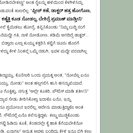
ಡಿರಬೇಕಲ್ವಾ" ಅಂತ ರೈಲನ್ನು ಹಳಿಯಿಂದ ಕೆಳಗಿಳಿಸಿದ್ಲು.
ಪ್ಲೀಜ್ ಕಣೆ, ಡಾಕ್ಟರ್ ಹತ್ರ ಹೋಗೊಣ,
ವಂತೆ ಕಾಣಲಿಲ್ಲ. "
ಕಣ್ಣೆತ್ತಿ ಕೂಡ ನೋಡಲ್ಲ, ಬೇಕಿದ್ರೆ ಪ್ರಮಾಣ್ ಮಾಡ್ತೀನಿ
"
 ಕೈಯಿಡಲು ಹೋದ್ರೆ, ತಪ್ಪಿಸಿಕೊಂಡು "ನಿಮ್ಮ ಬುದ್ಧಿ ನಂಗೆ
ು ಮನೆಮದ್ದೇ ಗತಿ, ನಾಳೆ ನೋಡೋಣ, ಕಡಿಮೆ ಆಗದಿದ್ರೆ ಡಾಕ್ಟರ್...
 ಬಿಡ್ತಾರಾ ಎಲ್ಲಾ ಕುಯ್ದು ಕತ್ತರಿಸಿ ಕಟ್ಟಿಗೆ ಚೂರು ಹೊರಗೆ
ಿದ್ದು ಕೇಳಿ ನಿಂತಲ್ಲೆ ಒಮ್ಮೆ ನಡುಗಿ, ಇವಳ ಮದ್ದೇ ಪರವಾಗಿಲ್ಲ
್ದಾಯ್ತು, ಕೊನೆಸಾರಿ ಒಂದು ಪ್ರಯತ್ನ ಅಂತ, "ನೋವೆಲ್ಲ ಏನೂ
ೊಯ್ತು, ನೋಡು" ಅಂತ ಹಲ್ಲಗಲಿಸಿ ಹುಸಿ ಹಸನ್ಮುಖಿಯಾದೆ.
 ಗೊತ್ತಿತ್ತು, ನಗುತ್ತ "ಅಲ್ಲೇ ಕೂತಿರಿ, ಪೌಟಿಸ್ ಮಾಡಿ ತರ್ತೀನಿ"
ಾವ ಸೇಡು ತೀರಿಸಿಕೊಳ್ತಾ ಇದಾಳೊ ಏನೊ, ಇನ್ನು
ೂ ಪ್ರಯೋಜನ ಇರಲಿಲ್ಲ, ಅದೇನು ಮಾಡುತ್ತಿದ್ದಾಳೊ ಅಂತ
ಸೌಟಿನಲ್ಲಿ ಏನೊ ಕಲೆಸುತ್ತಿದ್ದಳು. ಕಣ್ಣು ಮುಚ್ಚಿಕೊಂಡು
 ಗಟ್ಟಿ ಹಿಡಿದು ಕೂತೆ, ಕೆಂಡದಲ್ಲೇ ಕೈ ಹಾಕಿ ತೆಗೆಯಬೇಕೆನೋ
ಿಡಿ, ಏನಾಗಲ್ಲ" ಅನ್ನುತ್ತ ಅವಳು ಬಂದಿದ್ದು ಕೇಳಿ ಇನ್ನೂ ಬಿಗಿ ಕಣ್ಣು