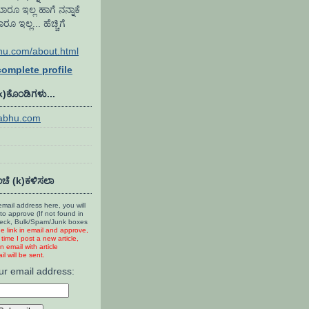
ಾರೂ ಇಲ್ಲ ಹಾಗೆ ನನ್ನಾಕೆ
ಇಲ್ಲ... ಹೆಚ್ಚಿಗೆ
hu.com/about.html
omplete profile
(k)ಕೊಂಡಿಗಳು...
rabhu.com
ಚೆ (k)ಕಳಿಸಲಾ
mail address here, you will
to approve (If not found in
heck, Bulk/Spam/Junk boxes
he link in email and approve,
time I post a new article,
n email with article
l will be sent.
ur email address: