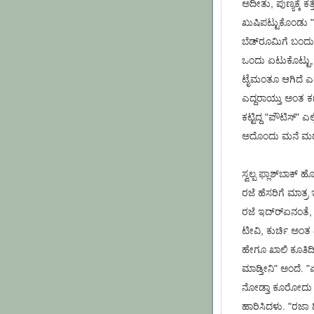
ಅದೀತು, ಪುಣ್ಯಕ್ಕೆ ಕ
ಖುಷಿಪಟ್ಟುಕೊಂಡು "
ಬೆಡ್‌ರೂಮಿಗೆ ಬಂದು, 
ಒಂದು ಏಟುಕೊಟ್ಟು,
ಟೈಮಂತೂ ಆಗಿದೆ ಎದ್
ಎದ್ದರಾಯ್ತು ಅಂತ ಕಣ
ಕಟ್ಟಿದ್ದ "ಪೌಟಿಸ್" 
ಅದೊಂದು ಮನೆ ಮದ್
ಸ್ವಲ್ಪ ಫ್ಲಾಶ್‌ಬಾಕ್
ರಜೆ ಹೆಸರಿಗೆ ಮಾತ್ರ 
ರಜೆ ಇದ್ರ್‍ಏನಂತೆ,
ಟೀವಿ, ಕುರ್ಚಿ ಅಂತ ಎ
ಹೇಗೂ ಖಾಲಿ ಕೂತಿದೀನ
ಮಾಡ್ತೀನಿ" ಅಂದೆ
ನೋಡ್ತಾ ಕೂರೋದು ಬ
ಹಾರಿಸಿದಳು. "ರಜಾ 