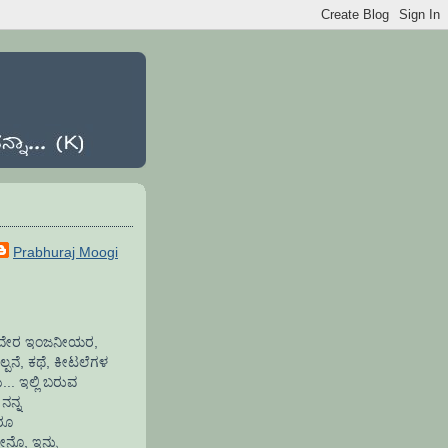
Prabhuraj Moogi
ಾಫ್ಟವೇರ ಇಂಜನೀಯರ,
್ಪನೆ, ಕಥೆ, ಕೀಟಲೆಗಳ
.. ಇಲ್ಲಿ ಬರುವ
ನನ್ನ
ದರೂ
ೇನೊ, ಇನ್ನು