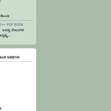
)
F Book
ವತ್ತು ಲೇಖನಗಳ
ನಷ್ಟು...
)ಕೂತ ಅತಿಥಿಗಳು
ಿ