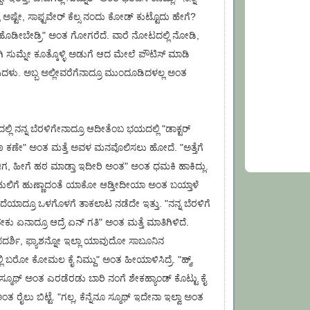
ರೆ ಅಷ್ಟೇ, ಸಾಫ್ಟವೇರ್ ಕೆಲ್ಸ ನಂದು ಕೋಡ್ ಕುಟ್ಟೊದು ಹೇಗೆ?
 ಹೊಡೀಬೇಡ್ರಿ" ಅಂತ ಗೋಗರೆದೆ. ವಾರೆ ನೋಟದಲ್ಲಿ ನೋಡಿ,
ಸುಮ್ನೇ ಕೂತ್ಕೊಳ್ಳಿ ಅಡುಗೆ ಆದ ಮೇಲೆ ಪೌಟಿಸ್ ಮಾಡಿ
ಸಿದಳು. ಅಬ್ಬ ಅಲ್ಲೀವರೆಗೆನಾದ್ರೂ ಮುಂದೂಡಿದಳಲ್ಲ ಅಂತ
್ಲಿ ನನ್ನ ಬೆರಳಿಗೇನಾದ್ರೂ ಆದೀತೆಂಬ ಭಯದಲ್ಲಿ "ಡಾಕ್ಟರ್
ಕಣೇ" ಅಂತ ಮತ್ತೆ ಅವಳ ಮನವೊಲಿಸಲು ಹೋದೆ. "ಅತ್ತೆಗೆ
ಗ, ಹೀಗೆ ಹಠ ಮಾಡ್ತಾ ಇದೀರಿ ಅಂತ" ಅಂತ ಧಮಕಿ ಹಾಕಿದ್ಲು.
್ರೆ ಹುಲಿಗೆ ಹುಣ್ಣಾದಂತೆ ಯಾಕೋ ಆಡ್ತೀದೀಯಾ ಅಂತ ಬಯ್ತಾಳೆ
ೆಯಾದ್ರೂ ಒಳಗೊಳಗೆ ತಾಕಲಾಟ ನಡೆದೇ ಇತ್ತು. "ನನ್ನ ಬೆರಳಿಗೆ
ೇಕು ಏನಾದ್ರೂ ಆದ್ರೆ ಏನ್ ಗತಿ" ಅಂತ ಮತ್ತೆ ಮಾತಿಗಿಳಿದೆ.
ರ್ಶಿ, ಫ್ಯಾಶನ್ನೋ ಇಲ್ಲಾ ಯಾವುದೋ ಸಾಬೂನಿನ
ಲಿ ಬರೋ ಕೋಮಲ ಕೈ ನಿಮ್ದು" ಅಂತ ಹೀಯಾಳಿಸಿದ್ರೆ. "ಹ್ಮ್,
್ ಸ್ಮೂಥ್ ಅಂತ ಎರಡೆರಡು ಬಾರಿ ನಂಗೆ ಶೇಕಹ್ಯಾಂಡ್ ಕೊಟ್ಟು ಕೈ
ಅಂತ ರೈಲು ಬಿಟ್ಟೆ. "ಗಲ್ಲ, ಕೆನ್ನೆನೂ ಸ್ಮೂಥ್ ಇದೇನಾ ಇಲ್ವಾ ಅಂತ