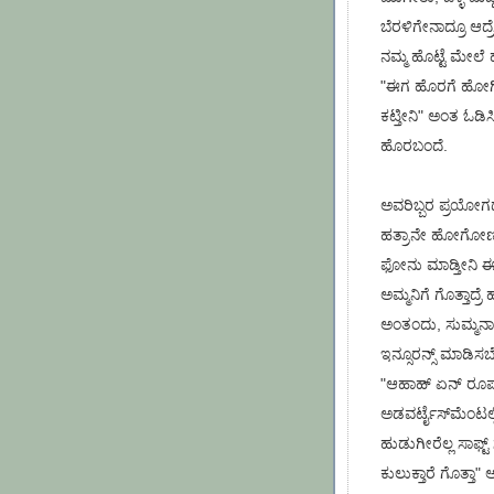
ಬೆರಳಿಗೇನಾದ್ರೂ ಆದ್
ನಮ್ಮ ಹೊಟ್ಟೆ ಮೇಲೆ
"ಈಗ ಹೊರಗೆ ಹೋಗಿ 
ಕಟ್ತೀನಿ" ಅಂತ ಓಡಿ
ಹೊರಬಂದೆ.
ಅವರಿಬ್ಬರ ಪ್ರಯೋಗದಲ
ಹತ್ರಾನೇ ಹೋಗೋಣ 
ಫೋನು ಮಾಡ್ತೀನಿ ಈ
ಅಮ್ಮನಿಗೆ ಗೊತ್ತಾದ
ಅಂತಂದು, ಸುಮ್ಮನಾದ
ಇನ್ಸೂರನ್ಸ್ ಮಾಡಿಸಬ
"ಆಹಾಹ್ ಏನ್ ರೂಪದ
ಅಡವರ್ಟೈಸ್‌ಮೆಂಟಲ್
ಹುಡುಗೀರೆಲ್ಲ ಸಾಫ್ಟ
ಕುಲುಕ್ತಾರೆ ಗೊತ್ತಾ" 