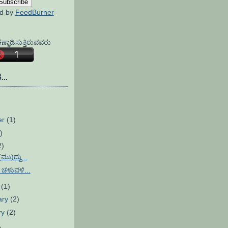
ed by
FeedBurner
್ಣಾಡಿಸುತ್ತಿರುವವರು
...
er
(1)
)
2)
ು)ದ್ದು...
 ಚಳುವಳಿ...
h
(1)
ary
(2)
ry
(2)