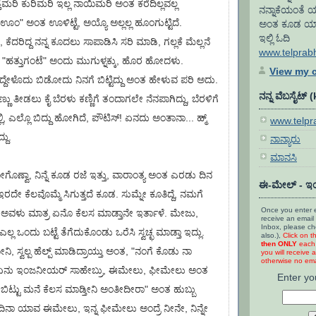
ತ್ತೆಮರಿ ಕುರಿಮರಿ ಇಲ್ಲ ನಾಯಿಮರಿ ಅಂತ ಕರೆದಿಲ್ಲವಲ್ಲ
ನನ್ನಾಕೆಯಂತೆ ಯ
ಊಂ" ಅಂತ ಊಳಿಟ್ಟೆ, ಅಯ್ಯೊ ಅಲ್ಲಲ್ಲ ಹೂಂಗುಟ್ಟಿದೆ.
ಅಂತ ಕೂಡ ಯಾರೂ 
ಇಲ್ಲಿ ಓದಿ
ಕೆದರಿದ್ದ ನನ್ನ ಕೂದಲು ಸಾಪಾಡಿಸಿ ಸರಿ ಮಾಡಿ, ಗಲ್ಲಕೆ ಮೆಲ್ಲನೆ
www.telprab
 "ಹತ್ತುಗಂಟೆ" ಅಂದು ಮುಗುಳ್ನಕ್ಕು, ಹೊರ ಹೋದಳು.
View my c
ದೇಳೊದು ಬಿಡೋದು ನಿನಗೆ ಬಿಟ್ಟಿದ್ದು ಅಂತ ಹೇಳುವ ಪರಿ ಅದು.
ನನ್ನ ವೆಬಸೈಟ್ 
್ಣು ತೀಡಲು ಕೈ ಬೆರಳು ಕಣ್ಣಿಗೆ ತಂದಾಗಲೇ ನೆನಪಾಗಿದ್ದು, ಬೆರಳಿಗೆ
ಎಲ್ಲಿ, ಎಲ್ಲೊ ಬಿದ್ದು ಹೋಗಿದೆ, ಪೌಟಿಸ್! ಏನದು ಅಂತಾನಾ... ಹ್ಮ್
www.telp
ದು.
ನಾನ್ಯಾರು
ಮಾನಸಿ
 ಹೋಗೊಣ್ವಾ, ನಿನ್ನೆ ಕೂಡ ರಜೆ ಇತ್ತು, ವಾರಾಂತ್ಯ ಅಂತ ಎರಡು ದಿನ
ಈ-ಮೇಲ್ - ಇಂ
ಇರದೇ ಕೆಲವೊಮ್ಮೆ ಸಿಗುತ್ತದೆ ಕೂಡ. ಸುಮ್ನೇ ಕೂತಿದ್ದೆ, ನಮಗೆ
Once you enter e
 ಅವಳು ಮಾತ್ರ ಏನೊ ಕೆಲಸ ಮಾಡ್ತಾನೇ ಇರ್ತಾಳೆ. ಮೇಜು,
receive an email 
Inbox, please c
ಲ್ಲ ಒಂದು ಬಟ್ಟೆ ತೆಗೆದುಕೊಂಡು ಒರೆಸಿ ಸ್ವಚ್ಛ ಮಾಡ್ತಾ ಇದ್ಲು.
also.),
Click on t
then ONLY
each 
ಿ, ಸ್ವಲ್ಪ ಹೆಲ್ಪ್ ಮಾಡಿದ್ರಾಯ್ತು ಅಂತ, "ನಂಗೆ ಕೊಡು ನಾ
you will receive a
otherwise no emai
. "ಏನು ಇಂಜನೀಯರ್ ಸಾಹೇಬ್ರು, ಈಮೇಲು, ಫೀಮೇಲು ಅಂತ
Enter yo
ಿಟ್ಟು ಮನೆ ಕೆಲಸ ಮಾಡ್ತೀನಿ ಅಂತೀದೀರಾ" ಅಂತ ಹುಬ್ಬು
ದಿನಾ ಯಾವ ಈಮೇಲು, ಇನ್ನ ಫೀಮೇಲು ಅಂದ್ರೆ ನೀನೇ, ನಿನ್ನೇ