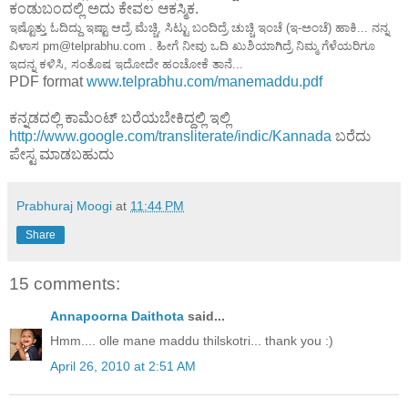
ಕಂಡುಬಂದಲ್ಲಿ ಅದು ಕೇವಲ ಆಕಸ್ಮಿಕ.
ಇಷ್ಟೊತ್ತು ಓದಿದ್ದು ಇಷ್ಟಾ ಆದ್ರೆ ಮೆಚ್ಚಿ, ಸಿಟ್ಟು ಬಂದಿದ್ರೆ ಚುಚ್ಚಿ ಇಂಚೆ (ಇ-ಅಂಚೆ) ಹಾಕಿ... ನನ್ನ
ವಿಳಾಸ pm@telprabhu.com . ಹೀಗೆ ನೀವು ಒದಿ ಖುಶಿಯಾಗಿದ್ರೆ ನಿಮ್ಮ ಗೆಳೆಯರಿಗೂ
ಇದನ್ನ ಕಳಿಸಿ, ಸಂತೊಷ ಇದೋದೇ ಹಂಚೋಕೆ ತಾನೆ...
PDF format
www.telprabhu.com/manemaddu.pdf
ಕನ್ನಡದಲ್ಲಿ ಕಾಮೆಂಟ್ ಬರೆಯಬೇಕಿದ್ದಲ್ಲಿ ಇಲ್ಲಿ
http://www.google.com/transliterate/indic/Kannada
ಬರೆದು
ಪೇಸ್ಟ ಮಾಡಬಹುದು
Prabhuraj Moogi
at
11:44 PM
Share
15 comments:
Annapoorna Daithota
said...
Hmm.... olle mane maddu thilskotri... thank you :)
April 26, 2010 at 2:51 AM