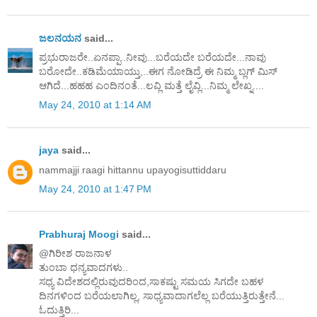
ಜಲನಯನ
said...
ಪ್ರಭುರಾಜರೇ..ಏನಪ್ಪಾ..ನೀವು...ಬರೆಯದೇ ಬರೆಯದೇ...ನಾವು
ಬರೋದೇ..ಕಡಿಮೆಯಾಯ್ತು,..ಈಗ ನೋಡಿದ್ರೆ ಈ ನಿಮ್ಮ ಬ್ಲಗ್ ಮಿಸ್
ಆಗಿದೆ...ಹಹಹ ಎಂದಿನಂತೆ...ಲವ್ಲಿ ಮತ್ತೆ ಲೈವ್ಲಿ...ನಿಮ್ಮ ಲೇಖ್ನ....
May 24, 2010 at 1:14 AM
jaya
said...
nammajji raagi hittannu upayogisuttiddaru
May 24, 2010 at 1:47 PM
Prabhuraj Moogi
said...
@ಗಿರೀಶ ರಾಜನಾಳ
ತುಂಬಾ ಧನ್ಯವಾದಗಳು..
ಸಧ್ಯ ವಿದೇಶದಲ್ಲಿರುವುದರಿಂದ,ಸಾಕಷ್ಟು ಸಮಯ ಸಿಗದೇ ಬಹಳ
ದಿನಗಳಿಂದ ಬರೆಯಲಾಗಿಲ್ಲ, ಸಾಧ್ಯವಾದಾಗಲೆಲ್ಲ ಬರೆಯುತ್ತಿರುತ್ತೇನೆ...
ಓದುತ್ತಿರಿ...