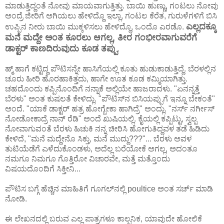
ಮಾಡುತ್ತಿದ್ದಂತೆ ನೋವು ಮಾಯವಾಗುತ್ತಿತ್ತು. ಬಾಯಿ ಹುಣ್ಣು, ಗಂಟಲು ನೋವು
ಅಂದ್ರೆ ಜೀರಿಗೆ ಅಗಿಯಲು ಹೇಳಿದ್ದೊ ಇಲ್ಲಾ, ಗಂಟಲ ಕೆರೆತ, ಗುರುಳೆಗಳಿಗೆ ಬಿಸಿ
ಎಲ್ಲದಕ್ಕೂ
ಉಪ್ಪಿನ ನೀರು ಬಾಯಿ ಮುಕ್ಕಳಿಸಲು ಹೇಳಿದ್ದೊ, ಒಂದೊ ಎರಡೊ.
ಮನೆ ಮದ್ದೇ ಅಂತ ಕೂರಲು ಆಗಲ್ಲ, ತೀರ ಗಂಭೀರವಾಗುವರೆಗೆ
ಡಾಕ್ಟರ್ ಕಾಣದಿರುವುದು ಕೂಡ ತಪ್ಪು.
ಹ್ಮ್ ಹಾಗೆ ಕಟ್ಟಿದ್ದ ಪೌಟಿಸನ್ನೇ ಹಾಸಿಗೆಯಲ್ಲಿ ಕೂತು ಹುಡುಕಾಡುತ್ತಿದ್ದೆ. ಬೆರಳಲ್ಲಿನ
ಚೂರು ಹೀರಿ ಹೊರಹಾಕಿತ್ತದು, ಹಾಗೇ ಊತ ಕೂಡ ಕಮ್ಮಿಯಾಗಿತ್ತು.
ಚಹದೊಂದು ಕಪ್ಪಿನೊಂದಿಗೆ ನನ್ನಾಕೆ ಅಲ್ಲಿಯೇ ಹಾಜರಾದಳು. "ಏನನ್ನತ್ತೆ
ಬೆರಳು" ಅಂತ ಕುಷಲತೆ ಕೇಳಿದ್ಲು. "ಪೌಟಿಸ್‌ನ ಬಿಸಿಯಪ್ಪುಗೆ ಇನ್ನೂ ಬೇಕಂತೆ"
ಅಂದೆ. "ಯಾಕೆ ಡಾಕ್ಟರ್ ಹತ್ರ ಹೋಗ್ಬೇಕಾ ಹಾಗಿದ್ರೆ" ಅಂದ್ಲು. "ನರ್ಸ್ ನರ್ಗೀಸ್
ನೋಡೋಕಾದ್ರೆ ನಾನ್ ರೆಡಿ" ಅಂದೆ ಖುಷಿಯಲ್ಲಿ. ಕೈಯಲ್ಲಿ ಕಪ್ಪಿಟ್ಟು, ಸ್ವಲ್ಪ
ನೋವಾಗುವಂತೆ ಬೆರಳು ಹಿಚುಕಿ ನನ್ನ ಚೀರಿಸಿ ಹೋಗುತಿದ್ದವಳ ತಡೆ ಹಿಡಿದು
ಕೇಳಿದೆ, "ಮನೆ ಮದ್ದೇನೊ ಸಿಕ್ತು, ಮನೆ ಮುದ್ದು???"... ಬೆರಳು ಅವಳ
ತುಟಿಯೆಡೆಗೆ ಎಳೆದುಕೊಂಡಳು, ಅದೆಲ್ಲ ಬರೆಯೋಕೆ ಅಗಲ್ಲ, ಅದಂತೂ
ನಮಗೂ ನಿಮಗೂ ಗೊತ್ತಿರೋ ವಿಚಾರವೇ, ಮತ್ತೆ ಮತ್ತೊಂದು
ವಿಷಯದೊಂದಿಗೆ ಸಿಕ್ತೀನಿ...
ಪೌಟಿಸ ಬಗ್ಗೆ ಹೆಚ್ಚಿನ ಮಾಹಿತಿಗೆ ಗೂಗಲ್‌ನಲ್ಲಿ poultice ಅಂತ ಸರ್ಚ್ ಮಾಡಿ
ನೋಡಿ.
ಈ ಲೇಖನದಲ್ಲಿ ಬರುವ ಎಲ್ಲ ಪಾತ್ರಗಳೂ ಕಾಲ್ಪನಿಕ, ಯಾವುದೇ ಹೋಲಿಕೆ