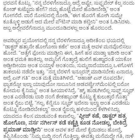
ಭರವಸೆ ಕೊಟ್ಲು. "ನನ್ನ ಬೆರಳಿಗೇನಾದ್ರೂ ಆದ್ರೆ ಅಷ್ಟೇ, ಸಾಫ್ಟವೇರ್ ಕೆಲ್ಸ ನಂದು
ಕೋಡ್ ಕುಟ್ಟೊದು ಹೇಗೆ? ನಮ್ಮ ಹೊಟ್ಟೆ ಮೇಲೆ ಹೊಡೀಬೇಡ್ರಿ" ಅಂತ
ಗೋಗರೆದೆ. ವಾರೆ ನೋಟದಲ್ಲಿ ನೋಡಿ, "ಈಗ ಹೊರಗೆ ಹೋಗಿ ಸುಮ್ನೇ
ಕೂತ್ಕೊಳ್ಳಿ ಅಡುಗೆ ಆದ ಮೇಲೆ ಪೌಟಿಸ್ ಮಾಡಿ ಕಟ್ತೀನಿ" ಅಂತ ಓಡಿಸಿದಳು.
ಅಬ್ಬ ಅಲ್ಲೀವರೆಗೆನಾದ್ರೂ ಮುಂದೂಡಿದಳಲ್ಲ ಅಂತ ಹೊರಬಂದೆ.
ಅವರಿಬ್ಬರ ಪ್ರಯೋಗದಲ್ಲಿ ನನ್ನ ಬೆರಳಿಗೇನಾದ್ರೂ ಆದೀತೆಂಬ ಭಯದಲ್ಲಿ
"ಡಾಕ್ಟರ್ ಹತ್ರಾನೇ ಹೋಗೋಣ ಕಣೇ" ಅಂತ ಮತ್ತೆ ಅವಳ ಮನವೊಲಿಸಲು
ಹೋದೆ. "ಅತ್ತೆಗೆ ಫೋನು ಮಾಡ್ತೀನಿ ಈಗ, ಹೀಗೆ ಹಠ ಮಾಡ್ತಾ ಇದೀರಿ ಅಂತ"
ಅಂತ ಧಮಕಿ ಹಾಕಿದ್ಲು. ಅಮ್ಮನಿಗೆ ಗೊತ್ತಾದ್ರೆ ಹುಲಿಗೆ ಹುಣ್ಣಾದಂತೆ ಯಾಕೋ
ಆಡ್ತೀದೀಯಾ ಅಂತ ಬಯ್ತಾಳೆ ಅಂತಂದು, ಸುಮ್ಮನಾದೆಯಾದ್ರೂ ಒಳಗೊಳಗೆ
ತಾಕಲಾಟ ನಡೆದೇ ಇತ್ತು. "ನನ್ನ ಬೆರಳಿಗೆ ಇನ್ಸೂರನ್ಸ್ ಮಾಡಿಸಬೇಕು ಏನಾದ್ರೂ
ಆದ್ರೆ ಏನ್ ಗತಿ" ಅಂತ ಮತ್ತೆ ಮಾತಿಗಿಳಿದೆ. "ಆಹಾಹ್ ಏನ್ ರೂಪದರ್ಶಿ,
ಫ್ಯಾಶನ್ನೋ ಇಲ್ಲಾ ಯಾವುದೋ ಸಾಬೂನಿನ ಅಡವರ್ಟೈಸ್‌ಮೆಂಟಲ್ಲಿ ಬರೋ
ಕೋಮಲ ಕೈ ನಿಮ್ದು" ಅಂತ ಹೀಯಾಳಿಸಿದ್ರೆ. "ಹ್ಮ್, ಹುಡುಗೀರೆಲ್ಲ ಸಾಫ್ಟ್ ಸ್ಮೂಥ್
ಅಂತ ಎರಡೆರಡು ಬಾರಿ ನಂಗೆ ಶೇಕಹ್ಯಾಂಡ್ ಕೊಟ್ಟು ಕೈ ಕುಲುಕ್ತಾರೆ ಗೊತ್ತಾ"
ಅಂತ ರೈಲು ಬಿಟ್ಟೆ. "ಗಲ್ಲ, ಕೆನ್ನೆನೂ ಸ್ಮೂಥ್ ಇದೇನಾ ಇಲ್ವಾ ಅಂತ ಎರಡೇಟು
ಕೊಟ್ಟೂ ನೋಡಿರಬೇಕಲ್ವಾ" ಅಂತ ರೈಲನ್ನು ಹಳಿಯಿಂದ ಕೆಳಗಿಳಿಸಿದ್ಲು.
ಪ್ಲೀಜ್ ಕಣೆ, ಡಾಕ್ಟರ್ ಹತ್ರ
ಯಾವದೂ ಕೆಲಸ ಮಾಡುವಂತೆ ಕಾಣಲಿಲ್ಲ. "
ಹೋಗೊಣ, ನರ್ಸ ನರ್ಗೀಸ್ ಕಡೆ ಕಣ್ಣೆತ್ತಿ ಕೂಡ ನೋಡಲ್ಲ, ಬೇಕಿದ್ರೆ
ಪ್ರಮಾಣ್ ಮಾಡ್ತೀನಿ
" ಅಂತ ಅವಳ ತಲೆ ಮೇಲೆ ಕೈಯಿಡಲು ಹೋದ್ರೆ,
ತಪ್ಪಿಸಿಕೊಂಡು "ನಿಮ್ಮ ಬುದ್ಧಿ ನಂಗೆ ಗೊತ್ತಿಲ್ವಾ, ಈವತ್ತು ಮನೆಮದ್ದೇ ಗತಿ, ನಾಳೆ