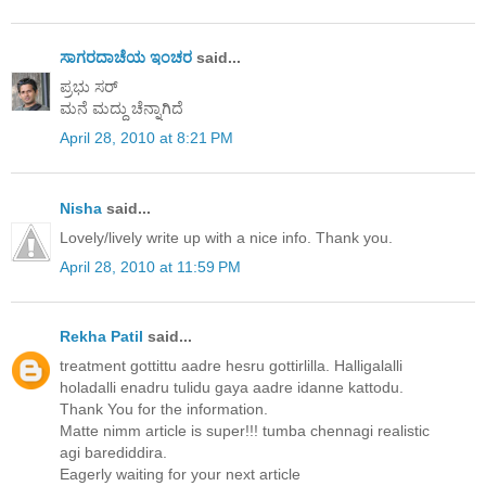
ಸಾಗರದಾಚೆಯ ಇಂಚರ
said...
ಪ್ರಭು ಸರ್
ಮನೆ ಮದ್ದು ಚೆನ್ನಾಗಿದೆ
April 28, 2010 at 8:21 PM
Nisha
said...
Lovely/lively write up with a nice info. Thank you.
April 28, 2010 at 11:59 PM
Rekha Patil
said...
treatment gottittu aadre hesru gottirlilla. Halligalalli
holadalli enadru tulidu gaya aadre idanne kattodu.
Thank You for the information.
Matte nimm article is super!!! tumba chennagi realistic
agi barediddira.
Eagerly waiting for your next article