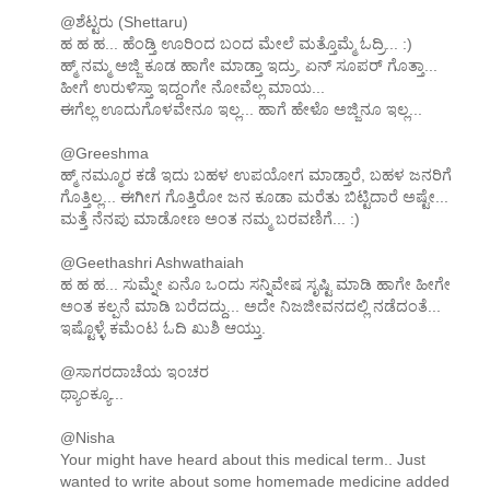
@ಶೆಟ್ಟರು (Shettaru)
ಹ ಹ ಹ... ಹೆಂಡ್ತಿ ಊರಿಂದ ಬಂದ ಮೇಲೆ ಮತ್ತೊಮ್ಮೆ ಓದ್ರಿ... :)
ಹ್ಮ್ ನಮ್ಮ ಅಜ್ಜಿ ಕೂಡ ಹಾಗೇ ಮಾಡ್ತಾ ಇದ್ರು, ಏನ್ ಸೂಪರ್ ಗೊತ್ತಾ...
ಹೀಗೆ ಉರುಳಿಸ್ತಾ ಇದ್ದಂಗೇ ನೋವೆಲ್ಲ ಮಾಯ...
ಈಗೆಲ್ಲ ಊದುಗೊಳವೇನೂ ಇಲ್ಲ... ಹಾಗೆ ಹೇಳೊ ಅಜ್ಜಿನೂ ಇಲ್ಲ...
@Greeshma
ಹ್ಮ್ ನಮ್ಮೂರ ಕಡೆ ಇದು ಬಹಳ ಉಪಯೋಗ ಮಾಡ್ತಾರೆ, ಬಹಳ ಜನರಿಗೆ
ಗೊತ್ತಿಲ್ಲ... ಈಗೀಗ ಗೊತ್ತಿರೋ ಜನ ಕೂಡಾ ಮರೆತು ಬಿಟ್ಟಿದಾರೆ ಅಷ್ಟೇ...
ಮತ್ತೆ ನೆನಪು ಮಾಡೋಣ ಅಂತ ನಮ್ಮ ಬರವಣಿಗೆ... :)
@Geethashri Ashwathaiah
ಹ ಹ ಹ... ಸುಮ್ನೇ ಏನೊ ಒಂದು ಸನ್ನಿವೇಷ ಸೃಷ್ಟಿ ಮಾಡಿ ಹಾಗೇ ಹೀಗೇ
ಅಂತ ಕಲ್ಪನೆ ಮಾಡಿ ಬರೆದದ್ದು... ಅದೇ ನಿಜಜೀವನದಲ್ಲಿ ನಡೆದಂತೆ...
ಇಷ್ಟೊಳ್ಳೆ ಕಮೆಂಟ ಓದಿ ಖುಶಿ ಆಯ್ತು.
@ಸಾಗರದಾಚೆಯ ಇಂಚರ
ಥ್ಯಾಂಕ್ಯೂ...
@Nisha
Your might have heard about this medical term.. Just
wanted to write about some homemade medicine added