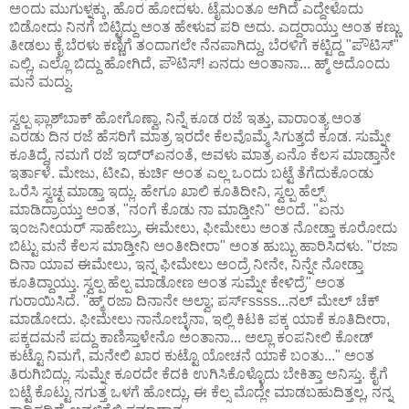
ಅಂದು ಮುಗುಳ್ನಕ್ಕು, ಹೊರ ಹೋದಳು. ಟೈಮಂತೂ ಆಗಿದೆ ಎದ್ದೇಳೊದು
ಬಿಡೋದು ನಿನಗೆ ಬಿಟ್ಟಿದ್ದು ಅಂತ ಹೇಳುವ ಪರಿ ಅದು. ಎದ್ದರಾಯ್ತು ಅಂತ ಕಣ್ಣು
ತೀಡಲು ಕೈ ಬೆರಳು ಕಣ್ಣಿಗೆ ತಂದಾಗಲೇ ನೆನಪಾಗಿದ್ದು, ಬೆರಳಿಗೆ ಕಟ್ಟಿದ್ದ "ಪೌಟಿಸ್"
ಎಲ್ಲಿ, ಎಲ್ಲೊ ಬಿದ್ದು ಹೋಗಿದೆ, ಪೌಟಿಸ್! ಏನದು ಅಂತಾನಾ... ಹ್ಮ್ ಅದೊಂದು
ಮನೆ ಮದ್ದು.
ಸ್ವಲ್ಪ ಫ್ಲಾಶ್‌ಬಾಕ್ ಹೋಗೊಣ್ವಾ, ನಿನ್ನೆ ಕೂಡ ರಜೆ ಇತ್ತು, ವಾರಾಂತ್ಯ ಅಂತ
ಎರಡು ದಿನ ರಜೆ ಹೆಸರಿಗೆ ಮಾತ್ರ ಇರದೇ ಕೆಲವೊಮ್ಮೆ ಸಿಗುತ್ತದೆ ಕೂಡ. ಸುಮ್ನೇ
ಕೂತಿದ್ದೆ, ನಮಗೆ ರಜೆ ಇದ್ರ್‍ಏನಂತೆ, ಅವಳು ಮಾತ್ರ ಏನೊ ಕೆಲಸ ಮಾಡ್ತಾನೇ
ಇರ್ತಾಳೆ. ಮೇಜು, ಟೀವಿ, ಕುರ್ಚಿ ಅಂತ ಎಲ್ಲ ಒಂದು ಬಟ್ಟೆ ತೆಗೆದುಕೊಂಡು
ಒರೆಸಿ ಸ್ವಚ್ಛ ಮಾಡ್ತಾ ಇದ್ಲು. ಹೇಗೂ ಖಾಲಿ ಕೂತಿದೀನಿ, ಸ್ವಲ್ಪ ಹೆಲ್ಪ್
ಮಾಡಿದ್ರಾಯ್ತು ಅಂತ, "ನಂಗೆ ಕೊಡು ನಾ ಮಾಡ್ತೀನಿ" ಅಂದೆ. "ಏನು
ಇಂಜನೀಯರ್ ಸಾಹೇಬ್ರು, ಈಮೇಲು, ಫೀಮೇಲು ಅಂತ ನೋಡ್ತಾ ಕೂರೋದು
ಬಿಟ್ಟು ಮನೆ ಕೆಲಸ ಮಾಡ್ತೀನಿ ಅಂತೀದೀರಾ" ಅಂತ ಹುಬ್ಬು ಹಾರಿಸಿದಳು. "ರಜಾ
ದಿನಾ ಯಾವ ಈಮೇಲು, ಇನ್ನ ಫೀಮೇಲು ಅಂದ್ರೆ ನೀನೇ, ನಿನ್ನೇ ನೋಡ್ತಾ
ಕೂತಿದ್ದಾಯ್ತು. ಸ್ವಲ್ಪ ಹೆಲ್ಪ ಮಾಡೋಣ ಅಂತ ಸುಮ್ನೇ ಕೇಳಿದ್ರೆ" ಅಂತ
ಗುರಾಯಿಸಿದೆ. "ಹ್ಮ್ ರಜಾ ದಿನಾನೇ ಅಲ್ವಾ; ಪರ್ಸ್ssss...ನಲ್ ಮೇಲ್ ಚೆಕ್
ಮಾಡೋದು. ಫೀಮೇಲು ನಾನೋಬ್ಳೆನಾ, ಇಲ್ಲಿ ಕಿಟಕಿ ಪಕ್ಕ ಯಾಕೆ ಕೂತಿದೀರಾ,
ಪಕ್ಕದಮನೆ ಪದ್ದು ಕಾಣಿಸ್ತಾಳೇನೊ ಅಂತಾನಾ... ಅಲ್ಲಾ ಕಂಪನೀಲಿ ಕೋಡ್
ಕುಟ್ಟೊ ನಿಮಗೆ, ಮನೇಲಿ ಖಾರ ಕುಟ್ಟೊ ಯೋಚನೆ ಯಾಕೆ ಬಂತು..." ಅಂತ
ತಿರುಗಿಬಿದ್ಲು. ಸುಮ್ನೇ ಕೂರದೇ ಕೆದಕಿ ಉಗಿಸಿಕೊಳ್ಳೊದು ಬೇಕಿತ್ತಾ ಅನಿಸ್ತು. ಕೈಗೆ
ಬಟ್ಟೆ ಕೊಟ್ಟು ನಗುತ್ತ ಒಳಗೆ ಹೋದ್ಲು, ಈ ಕೆಲ್ಸ ಮೊದ್ಲೇ ಮಾಡಬಹುದಿತ್ತಲ್ಲ, ನನ್ನ