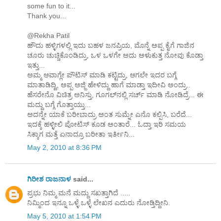
some fun to it...
Thank you...
@Rekha Patil
ಹೌದು ಹಳ್ಳಿಗಳಲ್ಲಿ ಇದು ಬಹಳ ಜನಪ್ರಿಯ, ಮೊನ್ನೆ ಅಪ್ಪ ಕೈಗೆ ಗಾಜಿನ
ಚೂರು ಚುಚ್ಚಿಕೊಂಡಿದ್ರು, ಒಳ ಒಳಗೇ ಅದು ಅಳುಕುತ್ತ ನೋವು ಕೊಡ್ತಾ
ಇತ್ತು...
ಅಮ್ಮ ಆವಾಗ್ಲೇ ಪೌಟಿಸ್ ಮಾಡಿ ಕಟ್ಟಿದ್ರು, ಆಗಲೇ ಇದರ ಬಗ್ಗೆ
ಮಾತಾಡಿದ್ವಿ, ಅಪ್ಪ ಅಜ್ಜಿ ಹೇಳಿದ್ದು ಹಾಗೆ ಮಾಡ್ತಾ ಇದೀವಿ ಅಂದ್ರು..
ಹೆಸರೇನೊ ವಿಚಿತ್ರ ಅನಿಸ್ತು, ಗೂಗಲ್‌ನಲ್ಲಿ ಸರ್ಚ್ ಮಾಡಿ ನೋಡಿದ್ರೆ... ಈ
ಮದ್ದು ಬಗ್ಗೆ ಗೊತ್ತಾಯ್ತು...
ಅದನ್ನೇ ಯಾಕೆ ಬರೀಬಾದ್ರು ಅಂತ ಸುಮ್ನೇ ಎನೊ ಕಲ್ಪಿಸಿ, ಬರೆದೆ...
ಇದಕ್ಕೆ ಹಳ್ಳೀಲಿ ಪೋಟಿಸ್ ಕೂಡ ಅಂತಾರೆ... ಓದ್ತಾ ಇರಿ ಸಮಯ
ಸಿಕ್ಕಾಗ ಮತ್ತೆ ಏನಾದ್ರೂ ಬರೀತಾ ಇರ್ತೀನಿ...
May 2, 2010 at 8:36 PM
ಗಿರೀಶ ರಾಜನಾಳ
said...
ಪ್ರಭು ನಿಮ್ಮ ಮನೆ ಮದ್ದು ಸಖತ್ತಾಗಿದೆ .....
ನಿಮ್ಮಿಂದ ಇನ್ನೂ ಒಳ್ಳೆ ಒಳ್ಳೆ ಲೇಖನ ಎದುರು ನೋಡ್ತಿದ್ದೀನಿ.
May 5, 2010 at 1:54 PM