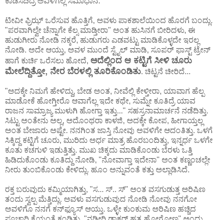
ಕಾಡಿಸದಿದ್ರೆ ಅವಳಿಗೆಲ್ಲಿ ಸಮಾಧಾನ.
ಟೀವೀ ಫ್ರಿಝ್ ಒರೆಸುವ ಹೊತ್ತಿಗೆ, ಅವಳು ಪಾಕಶಾಲೆಯಿಂದ ಹೊರಗೆ ಬಂದ್ಲು.
"ಪರವಾಗಿಲ್ವೇ ಚೆನ್ನಾಗೇ ಕೆಲ್ಸ ಮಾಡ್ತೀರಾ" ಅಂತ ಹುಸಿನಗೆ ಬೀರಿದಳು, ಈ
ಹುಡುಗೀರು ನೋಡಿ ನಕ್ಕರೆ, ಹುಡುಗರು ಎಡವಟ್ಟು ಮಾಡಿಕೊಳ್ಳದೇ ಇರಲ್ಲ
ನೋಡಿ. ಅದೇ ಆಯ್ತು, ಅವಳ ಮುಂದೆ ಸ್ಟೈಲ್ ಮಾಡಿ, ಸೂಪರ್ ಫಾಸ್ಟ್ ಟ್ರೇನ್
ಅದೆಲ್ಲಿಂದ ಆ ಕಟ್ಟಿಗೆ ಸೀಳಿ ಚೂರು
ಹಾಗೆ ಕುರ್ಚಿ ಒರೆಸಲು ಹೋದೆ,
ಮೇಲೆದ್ದಿತ್ತೋ, ನೇರ ಬೆರಳಲ್ಲಿ ತೂರಿಕೊಂಡಿತು
. ಚಿಟ್ಟನೆ ಚೀರಿದೆ...
"ಅದಕ್ಕೇ ನಿಮಗೆ ಹೇಳಿದ್ದು, ಬೇಡ ಅಂತ, ನೀವೆಲ್ಲಿ ಕೇಳ್ತೀರಾ, ಯಾವಾಗ ಹೆಲ್ಪ
ಮಾಡೋಕೆ ಹೋಗ್ತೀರೊ ಆವಾಗೆಲ್ಲ ಇದೇ ಕಥೇ, ಸುಮ್ನೇ ಕೂತಿದ್ರೆ ಯಾವ
ರಾಜನ ಸಾಮ್ರಾಜ್ಯ ಮುಳುಗಿ ಹೋಗ್ತಾ ಇತ್ತು..." ಸಹಸ್ರನಾಮಾರ್ಚನೆ ನಡೆದಿತ್ತು.
ಸಿಟ್ಟು ಅಂತೇನು ಅಲ್ಲ, ಅದೊಂಥರಾ ಕಾಳಜಿ, ಅದಕ್ಕೇ ಕೋಪ, ಹೀಗಾಯ್ತಲ್ಲ
ಅಂತ ಬೇಜಾರು ಅಷ್ಟೇ. ನನಗಿಂತ ಜಾಸ್ತಿ ನೋವು ಅವಳಿಗೇ ಆದಂತಿತ್ತು. ಒಳಗೆ
ಸಿಕ್ಕಿದ್ದ ಕಟ್ಟಿಗೆ ಚೂರು, ಮುರಿದು ಅರ್ಧ ಮಾತ್ರ ಹೊರಬಂದಿತ್ತು, ಇನ್ನರ್ಧ ಒಳಗೇ
ಕೂತು ಕಚಗುಳಿ ಇಡುತ್ತಿತ್ತು. ಮುಖ ಚಿಕ್ಕದು ಮಾಡಿಕೊಂಡು ಬೆರಳು ಒತ್ತಿ
ಹಿಡಿದುಕೊಂಡು ಕೂತಿದ್ದು ನೋಡಿ, "ನೋವಾಗ್ತಾ ಇದೇನಾ" ಅಂತ ಕಣ್ಣಂಚಲ್ಲೇ
ನೀರು ತುಂಬಿಕೊಂಡು ಕೇಳಿದ್ಲು. ಹೂಂ ಅನ್ನುವಂತೆ ಕತ್ತು ಅಲ್ಲಾಡಿಸಿದೆ.
ರಕ್ತ ಬರುವುದು ಕಮ್ಮಿಯಾಗಿತ್ತು, "ಸ... ಸ್.. ಸ್" ಅಂತ ವಸಗುಡುತ್ತ ಅರಿಷಿಣ
ತಂದು ಸ್ವಲ್ಪ ಮೆತ್ತಿದ್ಲು. ಅವಳು ವಸಗುಡುವುದ ನೋಡಿ ನೋವು ನನಗೋ
ಅವಳಿಗೊ ನನಗೆ ಕನ್‌ಫ್ಯೂಸ್ ಆಯ್ತು. ಒಳ್ಳೇ ಕುಂಕುಮ ಅರಿಷಿಣ ಹಚ್ಚಿದ
ಪೂಚಾರಿ ಕೈಯಂತೆ ಕಂಡಿತು. "ನಡೀರಿ ಡಾಕ್ಟರ್ ಹತ್ರ ಹೋಗೋಣ" ಅಂದ್ಲು,