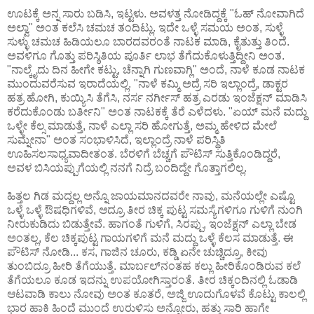
ಊಟಕ್ಕೆ ಅನ್ನ ಸಾರು ಬಡಿಸಿ, ಇಟ್ಟಳು. ಅವಳತ್ತ ನೋಡಿದ್ದಕ್ಕೆ "ಓಹ್ ನೋವಾಗಿದೆ
ಅಲ್ವಾ" ಅಂತ ಕಲೆಸಿ ಚಮಚ ತಂದಿಟ್ಲು. ಇದೇ ಒಳ್ಳೆ ಸಮಯ ಅಂತ, ಸುಳ್ಳೆ
ಸುಳ್ಳು ಚಮಚ ಹಿಡಿಯಲೂ ಬಾರದವರಂತೆ ನಾಟಕ ಮಾಡಿ, ಕೈತುತ್ತು ತಿಂದೆ.
ಅವಳಿಗೂ ಗೊತ್ತು ಪರಿಸ್ಠಿತಿಯ ಪೂರ್ತಿ ಲಾಭ ತೆಗೆದುಕೊಳುತ್ತಿದ್ದೀನಿ ಅಂತ.
"ನಾಲ್ಕೈದು ದಿನ ಹೀಗೇ ಕಟ್ಟು, ಚೆನ್ನಾಗಿ ಗುಣವಾಗ್ಲಿ" ಅಂದೆ, ನಾಳೆ ಕೂಡ ನಾಟಕ
ಮುಂದುವರೆಸುವ ಇರಾದೆಯಲ್ಲಿ. "ನಾಳೆ ಕಮ್ಮಿ ಅದ್ರೆ ಸರಿ ಇಲ್ಲಾಂದ್ರೆ, ಡಾಕ್ಟರ
ಹತ್ರ ಹೋಗಿ, ಕುಯ್ಯಿಸಿ ತೆಗೆಸಿ, ನರ್ಸ ನರ್ಗೀಸ್ ಹತ್ರ ಎರಡು ಇಂಜೆಕ್ಷನ್ ಮಾಡಿಸಿ
ಕರೆದುಕೊಂಡು ಬರ್ತೀನಿ" ಅಂತ ನಾಟಕಕ್ಕೆ ತೆರೆ ಎಳೆದಳು. "ಏಯ್ ಮನೆ ಮದ್ದು
ಒಳ್ಳೇ ಕೆಲ್ಸ ಮಾಡುತ್ತೆ, ನಾಳೆ ಎಲ್ಲಾ ಸರಿ ಹೋಗುತ್ತೆ, ಅಮ್ಮ ಹೇಳಿದ ಮೇಲೆ
ಸುಮ್ನೇನಾ" ಅಂತ ಸಂಭಾಳಿಸಿದೆ, ಇಲ್ಲಾಂದ್ರೆ ನಾಳೆ ಪರಿಸ್ಥಿತಿ
ಊಹಿಸಲಸಾಧ್ಯವಾದೀತಂತ. ಬೆರಳಿಗೆ ಬೆಚ್ಚಗೆ ಪೌಟಿಸ್ ಸುತ್ತಿಕೊಂಡಿದ್ದರೆ,
ಅವಳ ಬಿಸಿಯಪ್ಪುಗೆಯಲ್ಲಿ ನನಗೆ ನಿದ್ರೆ ಬಂದಿದ್ದೇ ಗೊತ್ತಾಗಲಿಲ್ಲ.
ಹಿತ್ತಲ ಗಿಡ ಮದ್ದಲ್ಲ ಅನ್ನೊ ಜಾಯಮಾನದವರೇ ನಾವು, ಮನೆಯಲ್ಲೇ ಎಷ್ಟೊ
ಒಳ್ಳೆ ಒಳ್ಳೆ ಔಷಧಿಗಳಿವೆ, ಆದ್ರೂ ತೀರ ಚಿಕ್ಕ ಪುಟ್ಟ ಸಮಸ್ಯೆಗಳಿಗೂ ಗುಳಿಗೆ ನುಂಗಿ
ನೀರುಕುಡಿದು ಬಿಡುತ್ತೇವೆ. ಹಾಗಂತೆ ಗುಳಿಗೆ, ಸಿರಪ್ಪು, ಇಂಜೆಕ್ಷನ್ ಎಲ್ಲಾ ಬೇಡ
ಅಂತಲ್ಲ, ಕೆಲ ಚಿಕ್ಕಪುಟ್ಟ ಗಾಯಗಳಿಗೆ ಮನೆ ಮದ್ದು ಒಳ್ಳೆ ಕೆಲಸ ಮಾಡುತ್ತೆ. ಈ
ಪೌಟಿಸ್ ನೋಡಿ... ಕಸ, ಗಾಜಿನ ಚೂರು, ಕಡ್ಡಿ ಏನೇ ಚುಚ್ಚಿದ್ರೂ, ಕೀವು
ತುಂಬಿದ್ರೂ ಹೀರಿ ತೆಗೆಯುತ್ತೆ. ಮಾರ್ಬಲ್‌ನಂತಹ ಕಲ್ಲು ಹೀರಿಕೊಂಡಿರುವ ಕಲೆ
ತೆಗೆಯಲೂ ಕೂಡ ಇದನ್ನು ಉಪಯೋಗಿಸ್ತಾರಂತೆ. ತೀರ ಚಿಕ್ಕಂದಿನಲ್ಲಿ ಓಡಾಡಿ
ಆಟವಾಡಿ ಕಾಲು ನೋವು ಅಂತ ಕೂತರೆ, ಅಜ್ಜಿ ಊದುಗೊಳವೆ ಕೊಟ್ಟು ಕಾಲಲ್ಲಿ
ಭಾರ ಹಾಕಿ ಹಿಂದೆ ಮುಂದೆ ಉರುಳಿಸು ಅನ್ನೋರು, ಹತ್ತು ಸಾರಿ ಹಾಗೇ