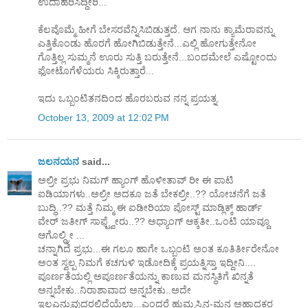
ಉದಾಹರಿಸಿದ್ದೀರಿ...
ಕೆಲವೊಮ್ಮೆ ಹೀಗೆ ಬೇಸರವೆನ್ನಿಸಿಬಿಡುತ್ತದೆ. ಆಗ ನಾನು ಕ್ಯಾಮೆರಾವನ್ನು
ಎತ್ತಿಕೊಂಡು ಹೊರಗೆ ಹೋಗಿಬಿಡುತ್ತೇನೆ...ಎಲ್ಲಿ ಹೋಗುತ್ತೇನೋ
ಗೊತ್ತಿಲ್ಲ ಸುಮ್ಮನೆ ಊರು ಸುತ್ತಿ ಬರುತ್ತೇನೆ...ಬಂದಮೇಲೆ ಎಷ್ಟೋಂದು
ಫೋಟೊಗೆಳೆಯರು ಸಿಕ್ಕಿರುತ್ತಾರೆ...
ಇದು ಒಬ್ಬಂಟಿತನದಿಂದ ಹೊರಬರುವ ನನ್ನ ಪ್ರಯತ್ನ.
October 13, 2009 at 12:02 PM
ಜಲನಯನ
said...
ಅಲ್ರೀ ಪ್ರಭು ನಿಮಗ್ ಹ್ಯಾಂಗ್ ಹೊಳೀತಾವ್ ರೀ ಈ ಪಾಟಿ
ಐಡಿಯಾಗಳು..ಅಲ್ರೀ ಅದಕೂ ಜತೆ ಬೇಕಲ್ರೀ..?? ಯೋಚನೆಗೆ ಜತೆ
ಬುದ್ಧಿ..?? ಮತ್ತೆ ನಿಮ್ಮ ಈ ಐಡೀರಿಯಾ ಪೋಸ್ಟ್ ಮಾಡ್ಲಿಕ್ಕ್ ಹಾರ್ಡ್
ವೇರ್ ಜತೀಗ್ ಸಾಫ್ಟ್ವೇರು..?? ಅಧ್ಯಾಂಗ್ ಆಕ್ಕತೀ..ಒಂಟಿ ಯಾವ್ದೂ
ಆಗೊಲ್ದ್ರೀ ...
ಚನ್ನಾಗಿದೆ ಪ್ರಭು...ಈ ಗಲೂ ಹಾಗೇ ಒಬ್ಬಂಟಿ ಅಂತ ಕೂತಿರ್ತೀರೇನೋ
ಅಂತ ಸ್ವಲ್ಪ ನಿಮಗೆ ಕಚಗುಳಿ ಇಡೋದಿಕ್ಕೆ ಪ್ರಯತ್ನಿಸ್ತಾ ಇದ್ದೀನಿ....
ಪೂರ್ಣತೆಯಲ್ಲಿ ಅಪೂರ್ಣತೆಯನ್ನು ಕಾಣುವ ಮನಸ್ಥಿತಿಗೆ ಖಿನ್ನತೆ
ಅನ್ನಬೇಕು..ನಿರಾಶಾವಾದ ಅನ್ನಬೇಕು..ಅದೇ
ಇಲ್ಲಎನ್ನುವುದರಲ್ಲಿದೆಯೆಲ್ಲಾ...ಎಂದರೆ ಹುಮ್ಮಸ್ಸಿನ-ಮನ ಅಹ್ಲಾದಕರ