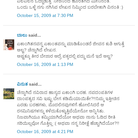
ವಿಲವಿಲನೆ ಒದ್ದಾಡುತ್ತೆ. ನೀರಿನಿಂದ ಹೊರತೆಗೆದ ಮೀನಿನಂತೆ.
ಒಂದು ಒಳ್ಳೆ ನಗು ನಗಿಸಿವ ಲೇಖನ ನಿಮ್ಮಿಂದ ಬರಬೇಕಾಗಿ ವಿನಂತಿ :)
October 15, 2009 at 7:30 PM
ಬಾಲು
said...
ಏಕಾಂಗಿತನವನ್ನ ಏಕಾಂತವನ್ನು ಮಾಡಿಕೊಂಡರೆ ಜೀವನ ಕುಶಿ ಆಗುತ್ತೆ
ಅಲ್ವ? ಚೆನ್ನಾಗಿದೆ ಲೇಖನ.
ಅಷ್ಟಕ್ಕೂ ತೀರ ಬೇಜಾರ ಆದ್ರೆ ಪಕ್ಕದಲ್ಲಿ ಪದ್ದು ಮನೆ ಇದೆ ಅಲ್ವ?
October 16, 2009 at 1:13 PM
ವಿನುತ
said...
ಚೆನ್ನಾಗಿದೆ ನವಿರಾದ ಹಾಸ್ಯದ ಏಕಾಂಗಿ ಬರಹ. ನವದಂಪತಿಗಳ
ದಾಂಪತ್ಯದ ಸವಿ ಇಷ್ಟು ಬೇಗ ಕಡಿಮೆಯಾಯಿತೇ?!!ನಿಮ್ಮ ಇತ್ತೀಚಿನ
ಎರಡು ಬರಹಗಳು, ಮೊದಲಿನವುಗಳಿಗೆ ಹೋಲಿಸಿದರೆ ಆ
ರಸಮಿನಿಷಗಳನ್ನು ಕಳೆದುಕೊಳ್ಳುತ್ತಿವೆಯೇನೋ ಅನ್ನಿಸಿತು.
ನಿಜವಾಗಿಯೂ ಕಮ್ಮಿಯಾಗಿದೆಯೋ ಅಥವಾ ನಾನು ಓದಿದ ರೀತಿ
ಸರಿಯಿಲ್ಲವೋ ಗೊತ್ತಿಲ್ಲ :( ಅಥವಾ ನನ್ನ ನಿರೀಕ್ಷೆ ಹೆಚ್ಚಾಗಿದೆಯೋ?!!
October 16, 2009 at 4:21 PM