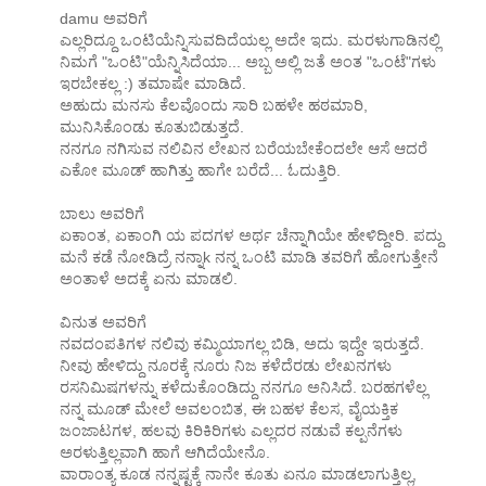
damu ಅವರಿಗೆ
ಎಲ್ಲರಿದ್ದೂ ಒಂಟಿಯೆನ್ನಿಸುವದಿದೆಯಲ್ಲ ಅದೇ ಇದು. ಮರಳುಗಾಡಿನಲ್ಲಿ
ನಿಮಗೆ "ಒಂಟಿ"ಯೆನ್ನಿಸಿದೆಯಾ... ಅಬ್ಬ ಅಲ್ಲಿ ಜತೆ ಅಂತ "ಒಂಟೆ"ಗಳು
ಇರಬೇಕಲ್ಲ :) ತಮಾಷೇ ಮಾಡಿದೆ.
ಅಹುದು ಮನಸು ಕೆಲವೊಂದು ಸಾರಿ ಬಹಳೇ ಹಠಮಾರಿ,
ಮುನಿಸಿಕೊಂಡು ಕೂತುಬಿಡುತ್ತದೆ.
ನನಗೂ ನಗಿಸುವ ನಲಿವಿನ ಲೇಖನ ಬರೆಯಬೇಕೆಂದಲೇ ಆಸೆ ಆದರೆ
ಎಕೋ ಮೂಡ್ ಹಾಗಿತ್ತು ಹಾಗೇ ಬರೆದೆ... ಓದುತ್ತಿರಿ.
ಬಾಲು ಅವರಿಗೆ
ಏಕಾಂತ, ಏಕಾಂಗಿ ಯ ಪದಗಳ ಅರ್ಥ ಚೆನ್ನಾಗಿಯೇ ಹೇಳಿದ್ದೀರಿ. ಪದ್ದು
ಮನೆ ಕಡೆ ನೋಡಿದ್ರೆ ನನ್ನಾk ನನ್ನ ಒಂಟಿ ಮಾಡಿ ತವರಿಗೆ ಹೋಗುತ್ತೇನೆ
ಅಂತಾಳೆ ಅದಕ್ಕೆ ಏನು ಮಾಡಲಿ.
ವಿನುತ ಅವರಿಗೆ
ನವದಂಪತಿಗಳ ನಲಿವು ಕಮ್ಮಿಯಾಗಲ್ಲ ಬಿಡಿ, ಅದು ಇದ್ದೇ ಇರುತ್ತದೆ.
ನೀವು ಹೇಳಿದ್ದು ನೂರಕ್ಕೆ ನೂರು ನಿಜ ಕಳೆದೆರಡು ಲೇಖನಗಳು
ರಸನಿಮಿಷಗಳನ್ನು ಕಳೆದುಕೊಂಡಿದ್ದು ನನಗೂ ಅನಿಸಿದೆ. ಬರಹಗಳೆಲ್ಲ
ನನ್ನ ಮೂಡ್ ಮೇಲೆ ಅವಲಂಬಿತ, ಈ ಬಹಳ ಕೆಲಸ, ವೈಯಕ್ತಿಕ
ಜಂಜಾಟಗಳ, ಹಲವು ಕಿರಿಕಿರಿಗಳು ಎಲ್ಲದರ ನಡುವೆ ಕಲ್ಪನೆಗಳು
ಅರಳುತ್ತಿಲ್ಲವಾಗಿ ಹಾಗೆ ಆಗಿದೆಯೇನೊ.
ವಾರಾಂತ್ಯ ಕೂಡ ನನ್ನಷ್ಟಕ್ಕೆ ನಾನೇ ಕೂತು ಏನೂ ಮಾಡಲಾಗುತ್ತಿಲ್ಲ,