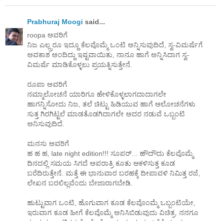
Prabhuraj Moogi
said...
roopa ಅವರಿಗೆ
ನಿಜ ಎಲ್ಲ್ರರೂ ಇದ್ದೂ ಕೆಲವೊಮ್ಮೆ ಒಂಟಿ ಅನ್ನಿಸುವುದಿದೆ, ಸ್ವ-ವಿಮರ್ಷೆಗೆ
ಅವಕಾಶ ಅಂದಿದ್ದು ಇಷ್ಟವಾಯಿತು, ನಾನೂ ಹಾಗೆ ಅನ್ನಿಸಿದಾಗ ಸ್ವ-
ವಿಮರ್ಷೆ ಮಾಡಿಕೊಳ್ಳಲು ಪ್ರಯತ್ನಿಸುತ್ತೇನೆ.
ರೂಪಾ ಅವರಿಗೆ
ನಮ್ಮಾಲೋಚನೆ ಯಾರಿಗೂ ಹೇಳಿಕೊಳ್ಳಲಾಗದಾದಾಗಲೇ
ಹಾಗನ್ನಿಸೋದು ನಿಜ, ತಲೆ ಚಿಟ್ಟು ಹಿಡಿಯುವ ಹಾಗೆ ಆಲೋಚನೆಗಳು
ಸುತ್ತ ಗಿರಗಿಟ್ಟಲೆ ಮಾಡತೊಡಗಿದಾಗಲೇ ಅದರ ನಡುವೆ ಒಬ್ಬಂಟಿ
ಅನಿಸುವುದಿದೆ.
ಮನಸು ಅವರಿಗೆ
ಹ ಹ ಹ, late night edition!!! ಸೂಪರ್... ಹೌದೌದು ಕೆಲವೊಮ್ಮೆ
ದಿನದಲ್ಲಿ ಸಮಯ ಸಿಗದೆ ಅಪರಾತ್ರಿ ಕೂತು ಆಕಳಿಸುತ್ತ ಕೂಡ
ಬರೆದಿರುತ್ತೇನೆ. ಮತ್ತೆ ಈ ಭಾನುವಾರ ಬರಹಕ್ಕೆ ದೀಪಾವಳಿ ನಿಮಿತ್ತ ರಜೆ,
ಲೇಖನ ಬರಲಿಲ್ಲವೆಂದು ಬೇಜಾರಾಗಬೇಡಿ.
ಹುಟ್ಟುವಾಗ ಒಂಟಿ, ಹೊಗುವಾಗ ಕೂಡ ಕೆಲವೊಂಮ್ಮೆ ಒಬ್ಬಂಟಿಯೇ,
ಇರುವಾಗ ಕೂಡ ಹೀಗೆ ಕೆಲವೊಮ್ಮೆ ಅನಿಸಿಬಿಡುವುದು ವಿಚಿತ್ರ. ನನಗೂ