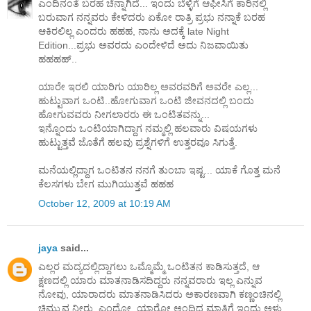
ಎಂದಿನಂತೆ ಬರಹ ಚೆನ್ನಾಗಿದೆ... ಇಂದು ಬೆಳ್ಳಿಗೆ ಆಫೀಸಿಗೆ ಕಾರಿನಲ್ಲಿ
ಬರುವಾಗ ನನ್ನವರು ಕೇಳಿದರು ಏಕೋ ರಾತ್ರಿ ಪ್ರಭು ನನ್ನಾಕೆ ಬರಹ
ಆಕಿರಲಿಲ್ಲ ಎಂದರು ಹಹಹ, ನಾನು ಅದಕ್ಕೆ late Night
Edition...ಪ್ರಭು ಅವರದು ಎಂದೇಳಿದೆ ಅದು ನಿಜವಾಯಿತು
ಹಹಹಹ್..
ಯಾರೇ ಇರಲಿ ಯಾರಿಗು ಯಾರಿಲ್ಲ ಅವರವರಿಗೆ ಅವರೇ ಎಲ್ಲ...
ಹುಟ್ಟುವಾಗ ಒಂಟಿ..ಹೋಗುವಾಗ ಒಂಟಿ ಜೀವನದಲ್ಲಿ ಬಂದು
ಹೋಗುವವರು ನೀಗಲಾರರು ಈ ಒಂಟಿತವನ್ನು...
ಇನ್ನೊಂದು ಒಂಟಿಯಾಗಿದ್ದಾಗ ನಮ್ಮಲ್ಲಿ ಹಲವಾರು ವಿಷಯಗಳು
ಹುಟ್ಟುತ್ತವೆ ಜೊತೆಗೆ ಹಲವು ಪ್ರಶ್ನೆಗಳಿಗೆ ಉತ್ತರವೂ ಸಿಗುತ್ತೆ.
ಮನೆಯಲ್ಲಿದ್ದಾಗ ಒಂಟಿತನ ನನಗೆ ತುಂಬಾ ಇಷ್ಟ... ಯಾಕೆ ಗೊತ್ತ ಮನೆ
ಕೆಲಸಗಳು ಬೇಗ ಮುಗಿಯುತ್ತವೆ ಹಹಹ
October 12, 2009 at 10:19 AM
jaya
said...
ಎಲ್ಲರ ಮದ್ಯದಲ್ಲಿದ್ದಾಗಲು ಒಮ್ಮೊಮ್ಮೆ ಒಂಟಿತನ ಕಾಡಿಸುತ್ತದೆ, ಆ
ಕ್ಷಣದಲ್ಲಿ ಯಾರು ಮಾತನಾಡಿಸದಿದ್ದರು ನನ್ನವರಾರು ಇಲ್ಲ ಎನ್ನುವ
ನೋವು, ಯಾರಾದರು ಮಾತನಾಡಿಸಿದರು ಅಕಾರಣವಾಗಿ ಕಣ್ಣಂಚಿನಲ್ಲಿ
ಚಿಮ್ಮುವ ನೀರು, ಎಂದೋ, ಯಾರೋ ಅಂದಿದ್ದ ಮಾತಿಗೆ ಇಂದು ಅಳು,