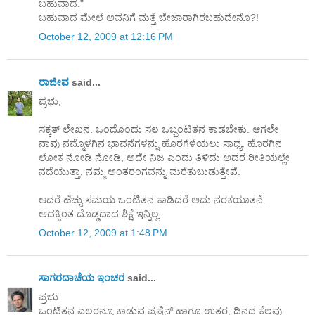
ಬಹುವಾದ."
ಬಹುವಾದ ಮೇಲೆ ಅವನಿಗೆ ಮತ್ತೆ ಬೇಜಾರಾಗಿರಬಹುದೇನೊ?!
October 12, 2009 at 12:16 PM
ರಾಜೀವ
said...
ಪ್ರಭು,
ಸಕ್ಕತ್ ಲೇಖನ. ಒಂದೊಂದು ಸಲ ಒಬ್ಬಂಟಿತನ ಕಾಡಬೇಕು. ಆಗಲೇ
ನಾವು ನಮ್ಮೊಳಗಿನ ಭಾವನೆಗಳನ್ನು ಹೊರಗೆಳೆಯಲು ಸಾಧ್ಯ. ಹೊರಗಿನ
ಲೋಕ ನೋಡಿ ನೋಡಿ, ಅದೇ ನಿಜ ಎಂದು ತಿಳಿದು ಅದರ ರೀತಿಯಲ್ಲೇ
ನದೆಯುತ್ತಾ, ನಮ್ಮ ಅಂತರಂಗವನ್ನು ಮರೆತುಬುಡುತ್ತೇವೆ.
ಆದರೆ ಹೆಚ್ಚು ಸಮಯ ಒಂಟಿತನ ಕಾಡಿದರೆ ಅದು ನರಕಯಾತನೆ.
ಅದಕ್ಕಿಂತ ದೊಡ್ಡದಾದ ಶಿಕ್ಷೆ ಇನ್ನಿಲ್ಲ.
October 12, 2009 at 1:48 PM
ಸಾಗರದಾಚೆಯ ಇಂಚರ
said...
ಪ್ರಭು
ಒಂಟಿತನ ಎಲ್ಲರನ್ನೂ ಕಾಡುವ ಪ್ರಷೆನ್ ಹಾಗೂ ಉತ್ತರ, ದಿನದ ಕೆಲವು