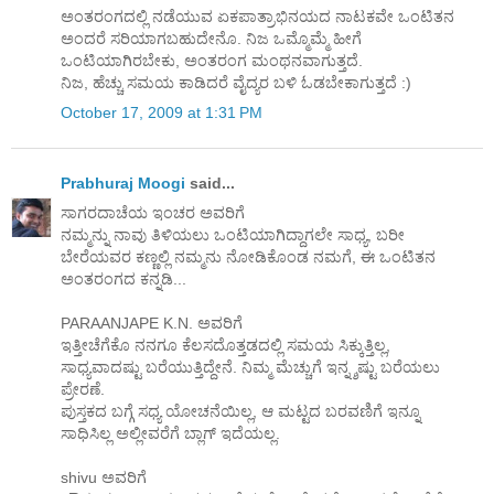
ಅಂತರಂಗದಲ್ಲಿ ನಡೆಯುವ ಏಕಪಾತ್ರಾಭಿನಯದ ನಾಟಕವೇ ಒಂಟಿತನ
ಅಂದರೆ ಸರಿಯಾಗಬಹುದೇನೊ. ನಿಜ ಒಮ್ಮೊಮ್ಮೆ ಹೀಗೆ
ಒಂಟಿಯಾಗಿರಬೇಕು, ಅಂತರಂಗ ಮಂಥನವಾಗುತ್ತದೆ.
ನಿಜ, ಹೆಚ್ಚು ಸಮಯ ಕಾಡಿದರೆ ವೈದ್ಯರ ಬಳಿ ಓಡಬೇಕಾಗುತ್ತದೆ :)
October 17, 2009 at 1:31 PM
Prabhuraj Moogi
said...
ಸಾಗರದಾಚೆಯ ಇಂಚರ ಅವರಿಗೆ
ನಮ್ಮನ್ನು ನಾವು ತಿಳಿಯಲು ಒಂಟಿಯಾಗಿದ್ದಾಗಲೇ ಸಾಧ್ಯ, ಬರೀ
ಬೇರೆಯವರ ಕಣ್ಣಲ್ಲಿ ನಮ್ಮನು ನೋಡಿಕೊಂಡ ನಮಗೆ, ಈ ಒಂಟಿತನ
ಅಂತರಂಗದ ಕನ್ನಡಿ...
PARAANJAPE K.N. ಅವರಿಗೆ
ಇತ್ತೀಚೆಗೆಕೊ ನನಗೂ ಕೆಲಸದೊತ್ತಡದಲ್ಲಿ ಸಮಯ ಸಿಕ್ಕುತ್ತಿಲ್ಲ,
ಸಾಧ್ಯವಾದಷ್ಟು ಬರೆಯುತ್ತಿದ್ದೇನೆ. ನಿಮ್ಮ ಮೆಚ್ಚುಗೆ ಇನ್ನ್ಶಷ್ಟು ಬರೆಯಲು
ಪ್ರೇರಣೆ.
ಪುಸ್ತಕದ ಬಗ್ಗೆ ಸಧ್ಯ ಯೋಚನೆಯಿಲ್ಲ, ಆ ಮಟ್ಟದ ಬರವಣಿಗೆ ಇನ್ನೂ
ಸಾಧಿಸಿಲ್ಲ ಅಲ್ಲೀವರೆಗೆ ಬ್ಲಾಗ್ ಇದೆಯಲ್ಲ.
shivu ಅವರಿಗೆ