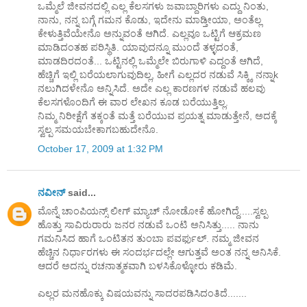
ಒಮ್ಮೆಲೆ ಜೀವನದಲ್ಲಿ ಎಲ್ಲ ಕೆಲಸಗಳು ಜವಾಬ್ದಾರಿಗಳು ಎದ್ದು ನಿಂತು,
ನಾನು, ನನ್ನ ಬಗ್ಗೆ ಗಮನ ಕೊಡು, ಇದೇನು ಮಾಡ್ತೀಯಾ, ಅಂತೆಲ್ಲ
ಕೇಳುತ್ತಿವೆಯೇನೊ ಅನ್ನುವಂತೆ ಆಗಿದೆ. ಎಲ್ಲವೂ ಒಟ್ಟಿಗೆ ಆಕ್ರಮಣ
ಮಾಡಿದಂತಹ ಪರಿಸ್ಥಿತಿ. ಯಾವುದನ್ನೂ ಮುಂದೆ ತಳ್ಳದಂತೆ,
ಮಾಡದಿರದಂತೆ... ಒಟ್ಟಿನಲ್ಲಿ ಒಮ್ಮೆಲೇ ಬಿರುಗಾಳಿ ಎದ್ದಂತೆ ಆಗಿದೆ,
ಹೆಚ್ಚಿಗೆ ಇಲ್ಲಿ ಬರೆಯಲಾಗುವುದಿಲ್ಲ, ಹೀಗೆ ಎಲ್ಲದರ ನಡುವೆ ಸಿಕ್ಕ್ಕಿ ನನ್ನಾk
ನಲುಗಿದಳೇನೊ ಅನ್ನಿಸಿದೆ. ಅದೇ ಎಲ್ಲ ಕಾರಣಗಳ ನಡುವೆ ಹಲವು
ಕೆಲಸಗಳೊಂದಿಗೆ ಈ ವಾರ ಲೇಖನ ಕೂಡ ಬರೆಯುತ್ತಿಲ್ಲ.
ನಿಮ್ಮ ನಿರೀಕ್ಷೆಗೆ ತಕ್ಕಂತೆ ಮತ್ತೆ ಬರೆಯುವ ಪ್ರಯತ್ನ ಮಾಡುತ್ತೇನೆ, ಅದಕ್ಕೆ
ಸ್ವಲ್ಪ ಸಮಯಬೇಕಾಗಬಹುದೇನೊ.
October 17, 2009 at 1:32 PM
ನವೀನ್
said...
ಮೊನ್ನೆ ಚಾಂಪಿಯನ್ಸ್ ಲೀಗ್ ಮ್ಯಾಚ್ ನೋಡೋಕೆ ಹೋಗಿದ್ದೆ.....ಸ್ವಲ್ಪ
ಹೊತ್ತು ಸಾವಿರುರಾರು ಜನರ ನಡುವೆ ಒಂಟಿ ಅನಿಸಿತ್ತು..... ನಾನು
ಗಮನಿಸಿದ ಹಾಗೆ ಒಂಟಿತನ ತುಂಬಾ ಪವರ್ಫುಲ್. ನಮ್ಮ ಜೀವನ
ಹೆಚ್ಚಿನ ನಿರ್ಧಾರಗಳು ಈ ಸಂದರ್ಭದಲ್ಲೇ ಆಗುತ್ತವೆ ಅಂತ ನನ್ನ ಅನಿಸಿಕೆ.
ಆದರೆ ಅದನ್ನು ರಚನಾತ್ಮಕವಾಗಿ ಬಳಸಿಕೊಳ್ಳೋರು ಕಡಿಮೆ.
ಎಲ್ಲರ ಮನಹೊಕ್ಕು ವಿಷಯವನ್ನು ಸಾದರಪಡಿಸಿದಂತಿದೆ.......