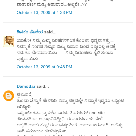
ವಾತಾವರ್ಣ ಮತ್ತು ಆಶಾವಾದ...ಅಲ್ಲವೇ..??
October 13, 2009 at 4:33 PM
ದಿನಕರ ಮೊಗೇರ
said...
ಯಾಕೋ ನಿಮ್ಮ ಎಲ್ಲಾ ಬರಹಗಳಿಗಿಂತ ಕೊಂಚಾ ಭಿನ್ನವಾಗಿತ್ತು.....
ನಿಮ್ಮಾ ಕೆ ಸಂಗಡ ಸಲ್ಲಾಪ ಬಿಟ್ಟು ವಿಷಾದ ದಿಂದ ಇದ್ದೀರಲ್ಲ ಅದಕ್ಕೆ
ನಮಗೂ ಬೇಸರವಾಯಿತು...... ನಿಮ್ಮ ನಿರೂಪಣಾ ಶೈಲಿ ತುಂಬಾ
ಇಷ್ಟವಾಯಿತು....
October 13, 2009 at 9:48 PM
Damodar
said...
ಪ್ರಭುವರೆ,
ತುಂಬಾ ಚೆನ್ನಾಗೆ ಹೇಳಿದಿರಿ. ನಿಮ್ಮ ಪಕ್ಕದಲ್ಲೇ ನಿಮ್ಮಾಕೆ ಇದ್ದರೂ ಒಬ್ಬಂಟಿ
ಆಗಿದ್ದೀರಿ.
ಒಬ್ಬಂಟಿಗತನವನ್ನು ಕಳೆದ ಎರಡು ತಿಂಗಳುಗಳ one-site
ಜೀವನದಿಂದ ಅನುಭವಿಸಿದ್ದೀನಿ. ಈ ಮರಳುಗಾಡು ಬೇರೆ ....
ಅಬ್ಬ!!! ತುಂಬ ಕಷ್ಟಾ! ಈ ಮನಸ್ಸೇ ಹೀಗೆ. ತುಂಬಾ ಹಠಮಾರಿ. ಅದೆಷ್ಟು
ಬಾರಿ ಸಮಾಧಾನ ಹೇಳಿದ್ದೇನೋ.