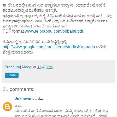
ಈ ಲೇಖನದಲ್ಲಿ ಬರುವ ಎಲ್ಲ ಪಾತ್ರಗಳೂ ಕಾಲ್ಪನಿಕ, ಯಾವುದೇ ಹೋಲಿಕೆ
ಕಂಡುಬಂದಲ್ಲಿ ಅದು ಕೇವಲ ಆಕಸ್ಮಿಕ.
ಇಷ್ಟೊತ್ತು ಓದಿದ್ದು ಇಷ್ಟಾ ಆದ್ರೆ ಮೆಚ್ಚಿ, ಸಿಟ್ಟು ಬಂದಿದ್ರೆ ಚುಚ್ಚಿ ಇಂಚೆ (ಇ-ಅಂಚೆ) ಹಾಕಿ... ನನ್ನ
ವಿಳಾಸ pm@telprabhu.com . ಹೀಗೆ ನೀವು ಒದಿ ಖುಶಿಯಾಗಿದ್ರೆ ನಿಮ್ಮ ಗೆಳೆಯರಿಗೂ
ಇದನ್ನ ಕಳಿಸಿ, ಸಂತೊಷ ಇದೋದೇ ಹಂಚೋಕೆ ತಾನೆ...
PDF format
www.telprabhu.com/obbanti.pdf
ಕನ್ನಡದಲ್ಲಿ ಕಾಮೆಂಟ್ ಬರೆಯಬೇಕಿದ್ದಲ್ಲಿ ಇಲ್ಲಿ
http://www.google.com/transliterate/indic/Kannada
ಬರೆದು
ಪೇಸ್ಟ ಮಾಡಬಹುದು
Prabhuraj Moogi
at
11:48 PM
Share
21 comments:
Unknown
said...
ಪ್ರಭು,
ಯಾವಾಗಿನ ಹಾಗೆ ಸೊಗಸಾದ ಬರಹ . ನಿಮ್ಮ ಮಾತು ಸರಿ ಒ೦ದೋ೦ದು
ಸಾರಿ ಎಲ್ಲರು ಹತ್ತಿರ ಇದ್ದರೂ ನಾವು ಒ೦ಟಿ ಎ೦ದು ಅನ್ನಿಸುತ್ತದೆ . ಯಾಕೆ