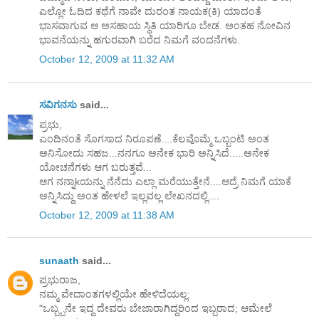
ಎಲ್ಲೋ ಓದಿದ ಕಥೆಗೆ ನಾವೇ ದುರಂತ ನಾಯಕ(ಕಿ) ಯಾದಂತೆ
ಭಾಸವಾಗುವ ಆ ಅಸಹಾಯ ಸ್ಥಿತಿ ಯಾರಿಗೂ ಬೇಡ. ಅಂತಹ ನೋವಿನ
ಭಾವನೆಯನ್ನು ಹಗುರವಾಗಿ ಬರೆದ ನಿಮಗೆ ವಂದನೆಗಳು.
October 12, 2009 at 11:32 AM
ಸವಿಗನಸು
said...
ಪ್ರಭು,
ಎಂದಿನಂತೆ ಸೊಗಸಾದ ನಿರೂಪಣೆ....ಕೆಲವೊಮ್ಮೆ ಒಬ್ಬಂಟಿ ಅಂತ
ಅನಿಸೋದು ಸಹಜ...ನನಗೂ ಅನೇಕ ಭಾರಿ ಅನ್ನಿಸಿದೆ.....ಅನೇಕ
ಯೋಚನೆಗಳು ಆಗ ಬರುತ್ತವೆ...
ಆಗ ನನ್ನಾkಯನ್ನು ನೆನೆದು ಎಲ್ಲಾ ಮರೆಯುತ್ತೇನೆ....ಆದ್ರೆ ನಿಮಗೆ ಯಾಕೆ
ಅನ್ನಿಸಿದ್ದು ಅಂತ ಹೇಳಲೆ ಇಲ್ಲವಲ್ಲ ಲೇಖನದಲ್ಲಿ....
October 12, 2009 at 11:38 AM
sunaath
said...
ಪ್ರಭುರಾಜ,
ನಮ್ಮ ವೇದಾಂತಗಳಲ್ಲಿಯೇ ಹೇಳಿದೆಯಲ್ಲ:
"ಒಬ್ಬ್ಬನೇ ಇದ್ದ ದೇವರು ಬೇಜಾರಾಗಿದ್ದರಿಂದ ಇಬ್ಬರಾದ; ಆಮೇಲೆ