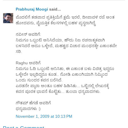
Prabhuraj Moogi
said...
ಮೊದಲಿಗೆ ತಡವಾದ ಪ್ರತಿಕ್ರಿಯೆಗೆ ಕ್ಷಮೆ ಇರಲಿ, ದೀಪಾವಳಿ ರಜೆ ಅಂತ
ಹೋದವನು, ವೈಯಕ್ತಿಕ ಕೆಲಸಗಳಲ್ಲಿ ಬಹಳ ವ್ಯಸ್ಥನಾಗಿದ್ದೆ.
ನವೀನ್ ಅವರಿಗೆ:
ನಿಮಗೂ ಒಬ್ಬಂಟಿ ಅನಿಸಿದೆಯಾ, ಹೌದು ನಿಜ ರಚನಾತ್ಮಕವಾಗಿ
ಬಳಸಿದರೆ ಅದೂ ಒಳ್ಳೇದೆ, ಮಹತ್ವದ ವಿಚಾರ ಮಂಥನಕ್ಕೇ ಏಕಾಂತವೇ
ಸರಿ.
Raghu ಅವರಿಗೆ
ನಿಮಗೂ ಓದಿ ಒಬ್ಬಂಟಿ ಅನಿಸಿತಾ, ಈ ಏಕಾಂತ ಬಳು ವಿಚಿತ್ರ ಇದ್ದರೂ
ಒಳ್ಳೇದೇ ಇಲ್ಲದಿದ್ದರೂ ಕೂಡ.. ನೋಡಿ ಏಕಾಂಗಿಯಾಗಿ ನಿಮ್ಮಿಂದ
ಒಂದು ಸುಂದರ ಕವನ ಬರೆಸಿದೆ.
ಎರಡನೇ ಪ್ಯಾರಾ ಅಂತೂ ಬಹಳ ಹಿಡಿಸಿತು... ಒಟ್ಟಿನಲ್ಲಿ ಲೇಖನಕ್ಕೆ
ಕವನ ಪೂರಕ ಭಾವನೆ ಕೊಟ್ಟಿತು... ತುಂಬಾ ಧನ್ಯವಾದಗಳು.
ಗೌತಮ್ ಹೆಗಡೆ ಅವರಿಗೆ
ಧನ್ಯವಾದಗಳು :)
November 1, 2009 at 10:13 PM