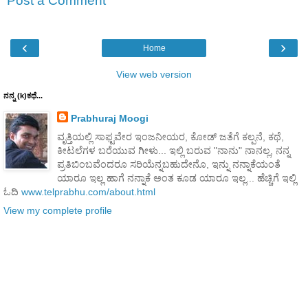
Post a Comment
‹
›
Home
View web version
ನನ್ನ (k)ಕಥೆ...
Prabhuraj Moogi
ವೃತ್ತಿಯಲ್ಲಿ ಸಾಫ್ಟವೇರ ಇಂಜನೀಯರ, ಕೋಡ್ ಜತೆಗೆ ಕಲ್ಪನೆ, ಕಥೆ,
ಕೀಟಲೆಗಳ ಬರೆಯುವ ಗೀಳು... ಇಲ್ಲಿ ಬರುವ "ನಾನು" ನಾನಲ್ಲ, ನನ್ನ
ಪ್ರತಿಬಿಂಬವೆಂದರೂ ಸರಿಯೆನ್ನಬಹುದೇನೊ, ಇನ್ನು ನನ್ನಾಕೆಯಂತೆ
ಯಾರೂ ಇಲ್ಲ ಹಾಗೆ ನನ್ನಾಕೆ ಅಂತ ಕೂಡ ಯಾರೂ ಇಲ್ಲ... ಹೆಚ್ಚಿಗೆ ಇಲ್ಲಿ
ಓದಿ
www.telprabhu.com/about.html
View my complete profile