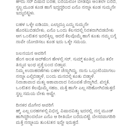
ಹೌದು ಸರ್ ವಿಷಾದ ಬರಹ, ಬರೆಯಲೋ ಬೇಡವೊ ಅಂತಲೇ ಬರೆದೆ,
ಸ್ವಲ್ಪ ಮೂಡ ಕೂಡ ಹಾಗೆ ಇದ್ದದ್ದರಿಂದ ಏನೊ ನನ್ನಾk ಕೂಡ ಸುಮ್ಮನೇ
ಇದ್ದುಬಿಟ್ಟಳು.
ಬಹಳ ಒಳ್ಳೇ ಐಡಿಯಾ, ಎಲ್ಲಾದ್ರೂ ಎದ್ದು ಸುಮ್ಮನೇ
ಹೊರಟುಬಿಡಬೇಕು, ಏನೊ ಒಂದು ಕೆಲಸದಲ್ಲಿ ನಿರತರಾಗಿಬಿಡಬೇಕು
ಆಗ ಒಂಟಿತನ ಇರಲಿಕ್ಕಿಲ್ಲ. ಆದರೆ ಕೆಲವೊಮ್ಮೆ ಹಾಗೆ ಕೂತು ನಮ್ಮ ಬಗ್ಗೆ
ನಾವೇ ಯೋಚಿಸಲು ಕೂಡ ಇದು ಒಳ್ಳೇ ಸಮಯ.
ಜಲನಯನ ಅವರಿಗೆ
ಹೆಂಗ ಅಂತ ಅದ್‌ಹೆಂಗ ಹೇಳಲ್ರಿ ಸರ್, ಸುಮ್ನ್ ಕೂತಿದ್ರ ಏನೊ ತಲೀ
ತಿನ್ನುವ ಇಂಥ ಪ್ರಶ್ನೆ ಬಂದ ಬಿಡ್ತಾವ.
ನಿಮ್ಮ ಉದಾಹರಣೆಗಳು ಬಹಳ ಚೆನ್ನಾಗಿದ್ವು. ನಾನು ಒಬ್ಬಂಟಿಯಾಗಲು
ನನ್ನಾk ಎಲ್ಲಿಬಿಡ್ತಾಳೆ, ಬಂದು ಮನದಲ್ಲಿ ಕೂತು ಬಿಡ್ತಾಳೆ.
ನಿರಾಶಾವಾದ ಮತ್ತು ಆಶಾವಾದಾದ ನಿರೂಪಣೆ ಚೆನ್ನಾಗಿದೆ, ಖಿನ್ನತೆ,
ಒಂಟಿತನ ಕೆಲವೊಮ್ಮೆ ಸಹಜ, ಮತ್ತೆ ಹಾಗೇ ಎಲ್ಲ ಸರಿಹೋಗಿಬಿಡುತ್ತದೆ
ಸ್ವಲ್ಪ ಸಮಯ ಬೇಕು ಅಷ್ಟೇ.
ದಿನಕರ ಮೊಗೇರ ಅವರಿಗೆ
ಹ್ಮ್, ಎಲ್ಲ ಬರಹಗಳಲ್ಲಿ ವಿಭಿನ್ನ, ವಿಷಾದವಿತ್ತು ಇದರಲ್ಲಿ, ನನ್ನ ಮೂಡ್
ಹಾಗಿದ್ದರಿಂದಲೋ ಏನೊ ಆ ರೀತಿಯೇ ಬರೆದುಬಿಟ್ಟೆ. ಬೇಸರವಾಗದಿರಿ
ಮತ್ತೆ ನನ್ನಾkಯ ತುಂಟತನ ಇದ್ದೇ ಇರುತ್ತದೆ.