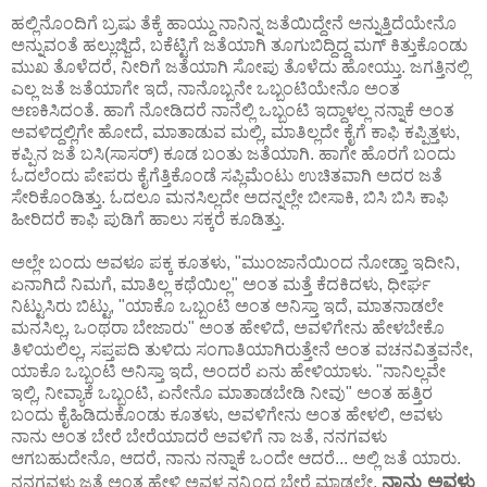
ಹಲ್ಲಿನೊಂದಿಗೆ ಬ್ರಷು ತೆಕ್ಕೆ ಹಾಯ್ದು ನಾನಿನ್ನ ಜತೆಯಿದ್ದೇನೆ ಅನ್ನುತ್ತಿದೆಯೇನೊ
ಅನ್ನುವಂತೆ ಹಲ್ಲುಜ್ಜಿದೆ, ಬಕೆಟ್ಟಿಗೆ ಜತೆಯಾಗಿ ತೂಗುಬಿದ್ದಿದ್ದ ಮಗ್ ಕಿತ್ತುಕೊಂಡು
ಮುಖ ತೊಳೆದರೆ, ನೀರಿಗೆ ಜತೆಯಾಗಿ ಸೋಪು ತೊಳೆದು ಹೋಯ್ತು. ಜಗತ್ತಿನಲ್ಲಿ
ಎಲ್ಲ ಜತೆ ಜತೆಯಾಗೇ ಇದೆ, ನಾನೊಬ್ಬನೇ ಒಬ್ಬಂಟಿಯೇನೊ ಅಂತ
ಅಣಕಿಸಿದಂತೆ. ಹಾಗೆ ನೋಡಿದರೆ ನಾನೆಲ್ಲಿ ಒಬ್ಬಂಟಿ ಇದ್ದಾಳಲ್ಲ ನನ್ನಾಕೆ ಅಂತ
ಅವಳಿದ್ದಲ್ಲಿಗೇ ಹೋದೆ, ಮಾತಾಡುವ ಮಲ್ಲಿ, ಮಾತಿಲ್ಲದೇ ಕೈಗೆ ಕಾಫಿ ಕಪ್ಪಿತ್ತಳು,
ಕಪ್ಪಿನ ಜತೆ ಬಸಿ(ಸಾಸರ್) ಕೂಡ ಬಂತು ಜತೆಯಾಗಿ. ಹಾಗೇ ಹೊರಗೆ ಬಂದು
ಓದಲೆಂದು ಪೇಪರು ಕೈಗೆತ್ತಿಕೊಂಡೆ ಸಪ್ಲಿಮೆಂಟು ಉಚಿತವಾಗಿ ಅದರ ಜತೆ
ಸೇರಿಕೊಂಡಿತ್ತು. ಓದಲೂ ಮನಸಿಲ್ಲದೇ ಅದನ್ನಲ್ಲೇ ಬೀಸಾಕಿ, ಬಿಸಿ ಬಿಸಿ ಕಾಫಿ
ಹೀರಿದರೆ ಕಾಫಿ ಪುಡಿಗೆ ಹಾಲು ಸಕ್ಕರೆ ಕೂಡಿತ್ತು.
ಅಲ್ಲೇ ಬಂದು ಅವಳೂ ಪಕ್ಕ ಕೂತಳು, "ಮುಂಜಾನೆಯಿಂದ ನೋಡ್ತಾ ಇದೀನಿ,
ಏನಾಗಿದೆ ನಿಮಗೆ, ಮಾತಿಲ್ಲ ಕಥೆಯಿಲ್ಲ" ಅಂತ ಮತ್ತೆ ಕೆದಕಿದಳು, ಧೀರ್ಘ
ನಿಟ್ಟುಸಿರು ಬಿಟ್ಟು, "ಯಾಕೊ ಒಬ್ಬಂಟಿ ಅಂತ ಅನಿಸ್ತಾ ಇದೆ, ಮಾತನಾಡಲೇ
ಮನಸಿಲ್ಲ, ಒಂಥರಾ ಬೇಜಾರು" ಅಂತ ಹೇಳಿದೆ, ಅವಳಿಗೇನು ಹೇಳಬೇಕೊ
ತಿಳಿಯಲಿಲ್ಲ, ಸಪ್ತಪದಿ ತುಳಿದು ಸಂಗಾತಿಯಾಗಿರುತ್ತೇನೆ ಅಂತ ವಚನವಿತ್ತವನೇ,
ಯಾಕೊ ಒಬ್ಬಂಟಿ ಅನಿಸ್ತಾ ಇದೆ, ಅಂದರೆ ಏನು ಹೇಳಿಯಾಳು. "ನಾನಿಲ್ಲವೇ
ಇಲ್ಲಿ, ನೀವ್ಯಾಕೆ ಒಬ್ಬಂಟಿ, ಏನೇನೊ ಮಾತಾಡಬೇಡಿ ನೀವು" ಅಂತ ಹತ್ತಿರ
ಬಂದು ಕೈಹಿಡಿದುಕೊಂಡು ಕೂತಳು, ಅವಳಿಗೇನು ಅಂತ ಹೇಳಲಿ, ಅವಳು
ನಾನು ಅಂತ ಬೇರೆ ಬೇರೆಯಾದರೆ ಅವಳಿಗೆ ನಾ ಜತೆ, ನನಗವಳು
ಆಗಬಹುದೇನೊ, ಆದರೆ, ನಾನು ನನ್ನಾಕೆ ಒಂದೇ ಆದರೆ... ಅಲ್ಲಿ ಜತೆ ಯಾರು.
ನಾನು ಅವಳು
ನನಗವಳು ಜತೆ ಅಂತ ಹೇಳಿ ಅವಳ ನನ್ನಿಂದ ಬೇರೆ ಮಾಡಲೇ,