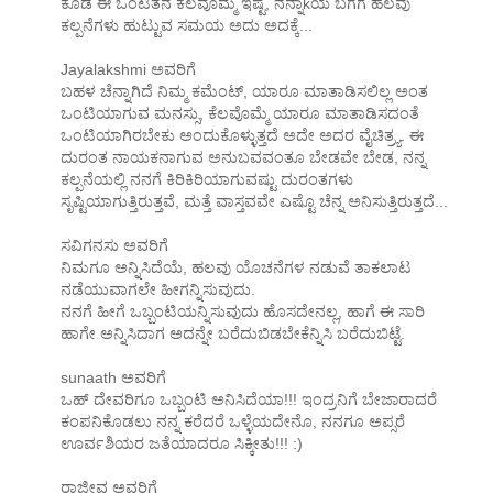
ಕೂಡ ಈ ಒಂಟಿತನ ಕೆಲವೊಮ್ಮೆ ಇಷ್ಟ, ನನ್ನಾkಯ ಬಗೆಗೆ ಹಲವು
ಕಲ್ಪನೆಗಳು ಹುಟ್ಟುವ ಸಮಯ ಅದು ಅದಕ್ಕೆ...
Jayalakshmi ಅವರಿಗೆ
ಬಹಳ ಚೆನ್ನಾಗಿದೆ ನಿಮ್ಮ ಕಮೆಂಟ್, ಯಾರೂ ಮಾತಾಡಿಸಲಿಲ್ಲ ಅಂತ
ಒಂಟಿಯಾಗುವ ಮನಸ್ಸು, ಕೆಲವೊಮ್ಮೆ ಯಾರೂ ಮಾತಾಡಿಸದಂತೆ
ಒಂಟಿಯಾಗಿರಬೇಕು ಅಂದುಕೊಳ್ಳುತ್ತದೆ ಅದೇ ಅದರ ವೈಚಿತ್ರ್ಯ. ಈ
ದುರಂತ ನಾಯಕನಾಗುವ ಅನುಬವವಂತೂ ಬೇಡವೇ ಬೇಡ, ನನ್ನ
ಕಲ್ಪನೆಯಲ್ಲಿ ನನಗೆ ಕಿರಿಕಿರಿಯಾಗುವಷ್ಟು ದುರಂತಗಳು
ಸೃಷ್ಟಿಯಾಗುತ್ತಿರುತ್ತವೆ, ಮತ್ತೆ ವಾಸ್ತವವೇ ಎಷ್ಟೊ ಚೆನ್ನ ಅನಿಸುತ್ತಿರುತ್ತದೆ...
ಸವಿಗನಸು ಅವರಿಗೆ
ನಿಮಗೂ ಅನ್ನಿಸಿದೆಯೆ, ಹಲವು ಯೊಚನೆಗಳ ನಡುವೆ ತಾಕಲಾಟ
ನಡೆಯುವಾಗಲೇ ಹೀಗನ್ನಿಸುವುದು.
ನನಗೆ ಹೀಗೆ ಒಬ್ಬಂಟಿಯನ್ನಿಸುವುದು ಹೊಸದೇನಲ್ಲ, ಹಾಗೆ ಈ ಸಾರಿ
ಹಾಗೇ ಅನ್ನಿಸಿದಾಗ ಅದನ್ನೇ ಬರೆದುಬಿಡಬೇಕೆನ್ನಿಸಿ ಬರೆದುಬಿಟ್ಟೆ.
sunaath ಅವರಿಗೆ
ಒಹ್ ದೇವರಿಗೂ ಒಬ್ಬಂಟಿ ಅನಿಸಿದೆಯಾ!!! ಇಂದ್ರನಿಗೆ ಬೇಜಾರಾದರೆ
ಕಂಪನಿಕೊಡಲು ನನ್ನ ಕರೆದರೆ ಒಳ್ಳೆಯದೇನೊ, ನನಗೂ ಅಪ್ಸರೆ
ಊರ್ವಶಿಯರ ಜತೆಯಾದರೂ ಸಿಕ್ಕೀತು!!! :)
ರಾಜೀವ ಅವರಿಗೆ