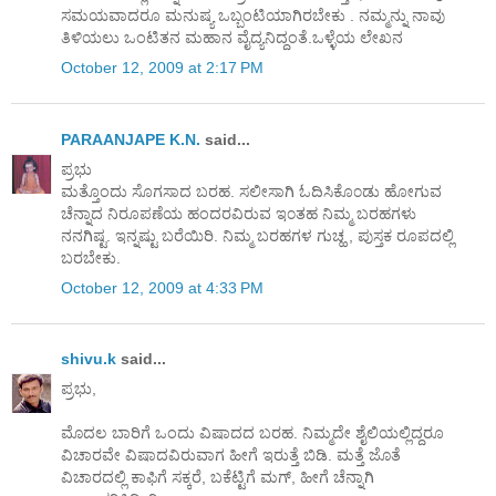
ಸಮಯವಾದರೂ ಮನುಷ್ಯ ಒಬ್ಬಂಟಿಯಾಗಿರಬೇಕು . ನಮ್ಮನ್ನು ನಾವು
ತಿಳಿಯಲು ಒಂಟಿತನ ಮಹಾನ ವೈದ್ಯನಿದ್ದಂತೆ.ಒಳ್ಳೆಯ ಲೇಖನ
October 12, 2009 at 2:17 PM
PARAANJAPE K.N.
said...
ಪ್ರಭು
ಮತ್ತೊಂದು ಸೊಗಸಾದ ಬರಹ. ಸಲೀಸಾಗಿ ಓದಿಸಿಕೊ೦ಡು ಹೋಗುವ
ಚೆನ್ನಾದ ನಿರೂಪಣೆಯ ಹಂದರವಿರುವ ಇ೦ತಹ ನಿಮ್ಮ ಬರಹಗಳು
ನನಗಿಷ್ಟ. ಇನ್ನಷ್ಟು ಬರೆಯಿರಿ. ನಿಮ್ಮ ಬರಹಗಳ ಗುಚ್ಹ , ಪುಸ್ತಕ ರೂಪದಲ್ಲಿ
ಬರಬೇಕು.
October 12, 2009 at 4:33 PM
shivu.k
said...
ಪ್ರಭು,
ಮೊದಲ ಬಾರಿಗೆ ಒಂದು ವಿಷಾದದ ಬರಹ. ನಿಮ್ಮದೇ ಶೈಲಿಯಲ್ಲಿದ್ದರೂ
ವಿಚಾರವೇ ವಿಷಾದವಿರುವಾಗ ಹೀಗೆ ಇರುತ್ತೆ ಬಿಡಿ. ಮತ್ತೆ ಜೊತೆ
ವಿಚಾರದಲ್ಲಿ ಕಾಫಿಗೆ ಸಕ್ಕರೆ, ಬಕೆಟ್ಟಿಗೆ ಮಗ್, ಹೀಗೆ ಚೆನ್ನಾಗಿ