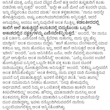
ಅನಿಸಿಕೆ ಮಾತ್ರ, ಎಲ್ಲೊ ದೂರ ಬೆಟ್ಟದ ಮೇಲೆ ಹತ್ತಿ ಅದರ ತುಟ್ಟತುದಿಗೆ ಕೂತು
ಬಿಡಬೇಕು ಅನ್ನಿಸುತ್ತದೆ" ಅಂದರೆ, "ಇಲ್ಲೇ ಈ ಏಣಿ ಮೇಲೆ ಏರಿ ಕೂರಲೇ ಭಯ,
ಇನ್ನು ಬೆಟ್ಟವಂತೂ ದೂರದ ಮಾತು" ಅಂತ ತಳ್ಳಿಹಾಕಿದಳು. "ನಾನೂ ಅದನ್ನೇ
ಹೇಳುತ್ತಿರುವುದು, ಅಷ್ಟು ಏಕಾಂಗಿಯಾಗಿಬಿಡಬೇಕು ಅನ್ನಿಸುತ್ತದೆ, ಆದರೆ
ಕಡಲತೀರದಲ್ಲಿ
ಆಗುವುದಿಲ್ಲ, ಅದರೂ ಅನ್ನಿಸುವುದೇಕೆ ಅಂತ ಗೊತ್ತಿಲ್ಲ,
ಕಾಲಿಗೆ ಅಲೆ ತಾಕುತ್ತಿದ್ದರೆ ಉಸುಕಿನಲ್ಲಿ ಬಿದ್ದುಕೊಂಡು ಒಬ್ಬನೇ
ಆಕಾಶದಲ್ಲಿನ ನಕ್ಷತ್ರಗಳನ್ನು ಎಣಿಸಬೇಕೆನ್ನಿಸುತ್ತದೆ.
" ಅಂದರೆ, "ರೀ ನಾನೂ
ಜತೆ ಬರ್ತೀನಿ, ಎಣಿಸೋಕೆ ನಿಮ್ಮ ಕೈಬೆರಳು ಸಾಕಾಗಲ್ಲ, ನಾನು ಸ್ವಲ್ಪ ಹೆಲ್ಪ
ಮಾಡ್ತೀನಿ" ಅಂತ ದುಂಬಾಲು ಬಿದ್ದಳು. "ಹಾಗೆ ಹೋಗಲು ಬೆಂಗಳೂರಲ್ಲಿ ಯಾವ
ಕಡಲೂ ಇಲ್ಲ, ನಾನು ಹೊರಟೂ ಇಲ್ಲ, ಆದರೆ ಹಾಗೆ ಅನಿಸುತ್ತದೆ ಅಂತ ಹೇಳ್ತಾ
ಇದೀನಿ" ಅಂದರೆ, "ಏನು ಅನಿಸಿಕೆನೊ ಏನೊ, ಅದೇ ನೆಪದಲ್ಲಿ ಮಂಗಳೂರು
ಟ್ರಿಪ್ ಆಗುತ್ತೇನೊ ಅಂತ ನಾನೆಣಿಸಿದ್ದೆ" ಅಂತವಳು. "ಎಲ್ಲೊ ದೂರದ ಊರಿಗೆ
ಹೋಗುತ್ತಿರುವ ಬಸ್ಸಿನಲ್ಲಿ ಒಬ್ಬನೇ ಕಿಟಕಿ ಪಕ್ಕ ಕೂತು ದೂರ ದೂರಕೆ
ದಾರಿಯುದ್ದಕ್ಕೂ ನೋಡುತ್ತಿರಬೇಕು ಅನಿಸುತ್ತದೆ" ಅಂದರೆ, "ಟಿಕೆಟ್ಟು ಎಲ್ಲೀವರೆಗೆ
ಅಂತ ತೆಗೆದುಕೊಳ್ಳೊದು" ಅಂತ ಕೇಳಿದ್ಲು, ನಾನು ಪಕ್ಕದ ದಾರಿ ನೋಡುತ್ತಿರುವ
ಭಾವನೆ ಬಗ್ಗೆ ಮಾತಾಡುತ್ತಿದ್ದರೆ, ಇವಳಿಗೆ ಟಿಕೆಟ್ಟಿನ ಚಿಂತೆ, "ಅದು ಹಾಗಲ್ಲ"
ಅಂತ ಸಮಜಾಯಿಸಿ ನೀಡಲು ಹೋದಾಗ, "ನೀವು ಹೇಳುವುದೆಲ್ಲ
ಅರ್ಥವಾಗಿದೆ, ಆದರೆ ನಿಮ್ಮ ಆ ಒಂಟಿತನಕ್ಕೆ ಕಡಿವಾಣ ಹಾಕಲೇ ನಾನೀ
ಕೀಟಲೆಗಿಳಿದಿದ್ದು" ಅಂದಳು. ಹೌದಲ್ಲ, ಮಾತನಾಡಲೇ ಮನಸಿಲ್ಲ ಅಂತ
ಕೂತವನನ್ನು ಕೆದಕಿ ಏನೇನೊ ಮಾತಾಡಿಸಿ ಒಂಟಿತನದ ಆ ಭಾವನೆಯನ್ನೇ
ದೂರ ಮಾಡಿದ್ದಳಲ್ಲ, ಇವಳು ನನ್ನೊಂದಿಗಿರುವವರೆಗೆ ನಾನೇನು
ಒಬ್ಬಂಟಿಯಾಗಲಿಕ್ಕಿಲ್ಲ ಅಂತ ಅನ್ನಿಸತೊಡಗಿತ್ತು.