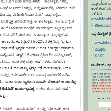
ಮುಂಜಾನೆ ಇಂಥ ಅನಾಹುತಕಾರಿ!!! ಕಾರ್ಯಕ್ರಮಗಳನ್ನು
ನನ್ನಾಕೆಯಂತೆ ಯ
ತಾರೋ ಅಂದುಕೊಳ್ಳುತ್ತ, ಎದ್ದು ಹೊರಟಿದ್ದೆ, ಸರಿಯಾಗಿ ಅದೇ
ಅಂತ ಕೂಡ ಯಾರೂ 
ಇಲ್ಲಿ ಓದಿ
ಹೋಯ್ತು, ಕೇಪೀಟೀಸೀಎಲ್‌ನವರಿಗೆ ಇಂಥ ಒಳ್ಳೆಯ
www.telprab
ಿದ್ದಕ್ಕೆ ಅಭಿನಂದಿಸುತ್ತ, ಈ ಕಾರ್ಯಕ್ರಮ ನೋಡಿ, ನನ್ನಂತೆ
View my c
ು ಈ ಹೊಸರುಚಿಯ ಪರೀಕ್ಷೆಗೆ ಪಾಲಾಗುವುದು ತಪ್ಪಿತಲ್ಲ ಅಂತ
ನನ್ನ ವೆಬಸೈಟ್ 
ಪಿಸಿ ನಟಿಕೆ ಮುರಿದಳು, ಆ ಶಾಪಕ್ಕಿಂತ ನಮ್ಮನ್ನುಳಿಸಿದ
ು ಅಂತಂದು, ಕೂತಿದ್ದವಳಿಗೆ ಹಿಂದಿನಿಂದ ತೆಕ್ಕೆಬಿದ್ದು, "ಬೈ ಟೂ
www.telp
ರ್ಧ ಮತ್ತೆ ಇನ್ನರ್ಧ ಯಾರಿಗೆ?" ಅಂತ ಕೇಳಿದ್ದಕ್ಕೆ "ಪಕ್ಕದಮನೆ
ನಾನ್ಯಾರು
ಮುಟ್ಟಿಸಿದರೆ, ತಣ್ಣಗೆ, "ಹೋಗಿಪ್ಪಾ ಬೈಟೂ ಟೀ ನನಗಿಲ್ಲ ಅಂದ್ರೆ,
ಮಾನಸಿ
ೂ ಟೂ..." ಅಂತ ಚಿಕ್ಕ ಮಕ್ಕಳ ಹಾಗೆ ಗೆಳೆತನ ಬಿಡುವಂತೆ
ಈ-ಮೇಲ್ - ಇಂ
 ನಿನ್ನ ಜತೆ ಹಂಚಿಕೊಳ್ದೆ ಇನ್ನಾರ ಜತೆ ಹಂಚಿಕೊಳ್ತೀನಿ, ಅದೂ
Once you enter e
ಂತನ್ನುತ್ತ ಅವಳ ಹಾಗೇ ಏಳಿಸಿ ನೂಕುತ್ತ ಪಾಕಶಾಲೆಗೆ ನಡೆದೆ...
receive an email 
Inbox, please c
ಾಗತ... ಸುಡು ಸುಡು ಸ್ವಾಗತ...(ವಾರ್ಮ್ ವೆಲಕಮ್ ಅಂತಾರಲ್ಲ
also.),
Click on t
then ONLY
each 
ಿ ಕಿಚಿಪಿಚಿ' ಕಾರ್ಯಕ್ರಮಕ್ಕೆ
, ಇಂದಿನ ಹೊಸ ರುಚಿ 'ಚಹ'"
you will receive a
otherwise no emai
್ತ...
Enter yo
ಚಿ ಕಿಚಿಪಿಚಿ... ಏನದು ಹೆಸರು" ಅಂದ್ಲು. "ಮೇಡಮ್, ರುಚಿ