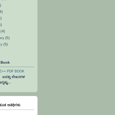
)
4)
5)
4)
h
(4)
ary
(5)
ry
(5)
F Book
ವತ್ತು ಲೇಖನಗಳ
ನಷ್ಟು...
)ಕೂತ ಅತಿಥಿಗಳು