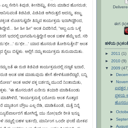
್ಲ ಸೇರಿಸಿ ಕಿವುಚಿ, ಕೀಸರಿಟ್ಟು, ಕೆಸರು ಮಾಡಿದ ಹೊಸರುಚಿ;
Deliver
 ಅನಿಸುವಂತೆ ಕಿಚಿಪಿಚಿ, ಪಿಚಿಪಿಚಿ ಆಗಿರುತ್ತದೆ ಅದನ್ನು, ಕಣ್ಣು
ಿಚಕ್ಕಂತ ಲೊಚಗುಟ್ಟದೇ ತಿನ್ನುವ ಕಾರ್ಯಕ್ರಮ ಇದಾಗಿದ್ದರಿಂದ,
ಈಗ (k)ಕಣ
ದ್ದೇವೆ... ಹೀ ಹೀ ಹೀ" ಅಂತ ವಿವರಿಸಿದೆ, "ಅಬ್ಬ ಎನು ಒಳ್ಳೆ
ಗೆ ಇದರಲ್ಲಿ ಭಾಗವಹಿಸುತ್ತಿದ್ದೇನೆ ಅಂತ ಬಹಳ ಹೆಮ್ಮೆ ಇದೆ, ಸರಿ
ಹಳೆಯ (k)ಕಂತೆ
ು'ಛೀ...' ರು'ಛೀ...' ಯಾದ ಹೊಸರುಚಿ ತೋರಿಸುತ್ತೇನೆ" ಅಂತ
ರೈಲು ಬಿಟ್ಟಳು. ಅಲ್ಲಿಗೆ ನಮ್ಮ ಕಾರ್ಯಕ್ರಮ ಶುರುವಾಯಿತು.
►
2011
(1)
►
2010
(9)
ನಮ್ಮ ಜತೆ ಈ ರುಚಿ ಕಿಚಿಪಿಚಿ ಕಾರ್ಯಕ್ರಮದಲ್ಲಿ ನನ್ನಾಕೆ ಇದಾರೆ,
▼
2009
(47
►
Dece
ುಚಿ ಅಂತ ಚಹ ಮಾಡುವುದು ಹೇಗೆ ಹೇಳಿಕೊಡಲಿದ್ದಾರೆ, ಬನ್ನಿ
▼
Nove
ೋರೋಣ" ಅಂತ ಅವಳ ಪಕ್ಕ ಬರ್ಶನ್ನು ಮುಂದೆ ನಿಂತಾಯಿತು,
ಐವತ್ತರ 
ಕ್ಕಳು. "ಈ ಹೊಸರುಚಿಗೆ ಏನೇನು ತಯಾರಿ ಮಾಡಿಕೊಂಡು
ಪ್ರಳಯ ಆ
ಾತಿಗಿಳಿದೆ, "ಕಾರ್ಯಕ್ರಮಕ್ಕೆ ಬರೋದು ಅಂತ ಗೊತ್ತಾದ
ಹೊಸರುಚ
 ಮ್ಯಾಚಿಂಗ ಬ್ಲೌಜು ಎಲ್ಲ ರೆಡಿ, ಮಾಡಿಕೊಂಡೆ, ಮತ್ತೆ ನಿನ್ನೆ
►
Octob
ಬ್ಯೂಟಿಪಾರ್ಲರಗೆ ಹೋಗಿದ್ದೆ, ಯು ನೋ(ಇದೇ ರೀತಿ ಇನ್ನೂ
►
Septe
 ಚಾಳಿ ನಮ್ಮಲ್ಲಿ ಬಹಳ ಇರ್ತದೆ), ಮಾರ್ನಿಂಗ ಒಂದೇ ಘಂಟೆ ಮೇಕಪ
►
Augus