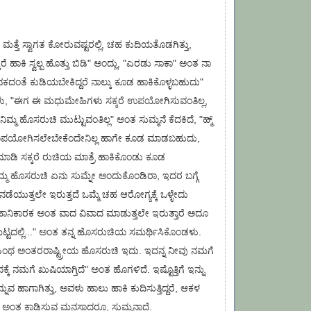
ತ್ತೆ ಸ್ವಾಗತ ಕೋರುವಷ್ಟರಲ್ಲಿ, ಚಹ ಕುದಿಯತೊಡಗಿತ್ತು,
ಹಾಕಿ ಸ್ವಲ್ಪ ಹೊತ್ತು ಬಿಡಿ" ಅಂದ್ಲು, "ಎರಡು ಸಾಕಾ" ಅಂತ ನಾ
ೆ ಪಾನಕದಂತೆ ಕುಡಿಯಬೇಕಿದ್ದರೆ ನಾಲ್ಕು ಕೂಡ ಹಾಕಿಕೊಳ್ಳಬಹುದು"
ಳು, "ಈಗ ಈ ಮಧುಮೇಹಿಗಳು ಸಕ್ಕರೆ ಉಪಯೋಗಿಸುವಂತಿಲ್ಲ,
್ಮ ಹೊಸರುಚಿ ಮುಟ್ಟುವಂತಿಲ್ಲ" ಅಂತ ಸುಮ್ಮನೆ ಕೆದಕಿದೆ, "ಹ್ಮ್
ರೆ ಉಪಯೋಗಿಸಲೇಬೇಕೆಂದೇನಿಲ್ಲ ಹಾಗೇ ಕೂಡ ಮಾಡಬಹುದು,
ೇ ಮಾಡಿ ಸಕ್ಕರೆ ರುಚಿಯ ಮಾತ್ರೆ ಹಾಕಿಕೊಂಡು ಕೂಡ
ಮ ಹೊಸರುಚಿ ಏನು ಸುಮ್ನೇ ಅಂದುಕೊಂಡಿರಾ, ಇದರ ಬಗ್ಗೆ
ಯುತ್ತಲೇ ಇರುತ್ತದೆ ಒಮ್ಮೆ ಚಹ ಆರೋಗ್ಯಕ್ಕೆ ಒಳ್ಳೇದು
 ಹಾನಿಕಾರಕ ಅಂತ ವಾದ ವಿವಾದ ಮಾಡುತ್ತಲೇ ಇರುತ್ತಾರೆ ಅದೂ
ಟ್ಟದಲ್ಲಿ..." ಅಂತ ತನ್ನ ಹೊಸರುಚಿಯ ಸಮರ್ಥಿಸಿಕೊಂಡಳು.
ಎಂಥ ಅಂತರರಾಷ್ಟ್ರೀಯ ಹೊಸರುಚಿ ಇದು. ಇದನ್ನ ನೀವು ನಮಗೆ
ಕೆ ನಮಗೆ ಖುಷಿಯಾಗ್ತಿದೆ" ಅಂತ ಹೊಗಳಿದೆ. ಇಷ್ಟೊತ್ತಿಗೆ ಇನ್ನು
್ನುವ ಹಾಗಾಗಿತ್ತು, ಅವಳು ಹಾಲು ಹಾಕಿ ಕುದಿಸುತ್ತಿದ್ದರೆ, ಆಕಳ
 ಅಂತ ಕಾಡಿಸುವ ಮನಸಾದರೂ, ಸುಮ್ಮನಾದೆ.