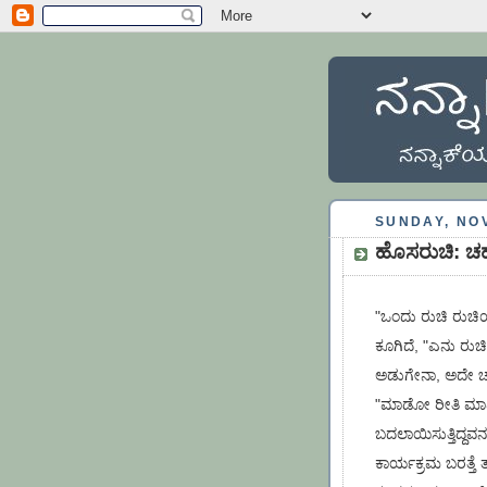
SUNDAY, NO
ಹೊಸರುಚಿ: ಚ
"ಒಂದು ರುಚಿ ರುಚಿಯ
ಕೂಗಿದೆ, "ಎನು ರುಚ
ಅಡುಗೇನಾ, ಅದೇ ಚಹಪ
"ಮಾಡೋ ರೀತಿ ಮಾಡಿದ್
ಬದಲಾಯಿಸುತ್ತಿದ್ದ
ಕಾರ್ಯಕ್ರಮ ಬರತ್ತೆ 