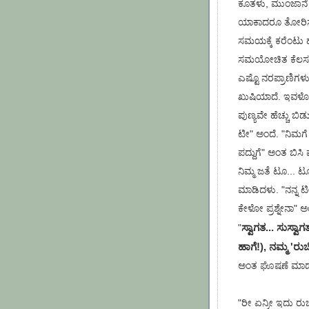
ಕೂತಳು, ಮುಂಜಾನೆ 
ಯಾಕಾದರೂ ತೋರಿಸುತ್
ಸಮಯಕ್ಕೆ ಕರೆಂಟು 
ಸಮಯೋಚಿತ ಕೆಲಸ ಮಾಡ
ಎಷ್ಟೊ ನರಪ್ರಾಣಿಗಳ
ಖುಷಿಯಾದೆ. ಇವಳೋ ಶ
ಪುಣ್ಯವೇ ಹೆಚ್ಚು ಬಿಡ
ಟೀ" ಅಂದೆ. "ನಿಮಗೆ ಅ
ಪದ್ದುಗೆ" ಅಂತ ಬಿಸಿ 
ನಿಮ್ಮ ಜತೆ ಟೂ... ಟ
ಮಾಡಿದಳು. "ನನ್ನ ಟೀ
ಕೇಳೋ ಪ್ರಶ್ನೇನಾ" ಅ
ಸ್ವಾಗತ... ಸುಸ್ವ
"
ಹಾಗೆ!), ನಮ್ಮ 'ರುಚ
ಅಂತ ಘೊಷಣೆ ಮಾಡುತ
"ರೀ ಏನ್ರೀ ಇದು ರು