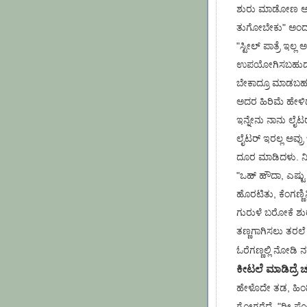
ಶುರು ಮಾಡೋಣ ಅಂತ, 
ತುಗೋಬೇಕು" ಅಂದ್ಲು
"ಸ್ಟೀಲ್ ಪಾತ್ರೆ ಇಲ
ಉಪಯೋಗಿಸಬಹುದು" ಅಂ
ಬೇಕಾದ್ರೂ ಮಾಡಬಹುದ
ಅದರ ಹಿರಿಮೆ ಹೇಳಿದೆ
ಇನ್ನೇನು ನಾನು ಲೈಟ
ಲೈಟರ್ ಇರಲ್ಲ ಅವ
ದೂರ ಮಾಡಿದಳು. ನೀರ
"ಒಹ್ ಹೌದಾ, ಎಷ್ಟು 
ಹೊರಟಿತು, ಕೆಂಗಣ್ಣಿನ
ಗುರುಳೆ ಬರೋಕೆ ಶುರ
ತಣ್ಣಗಾಗಿಸಲು ತರಲೆ
ಓರೆಗಣ್ಣಲ್ಲಿ ನೋಡಿ 
ಕೀಟಲೆ ಮಾಡಿದ್ರೆ ಚ
ಹೇಳೊದೇ ತಡ, ಹಿಂ
ಗೋಗರೆದೆ. "ರೀ ಪ್ರ