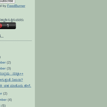
ed by
FeedBurner
್ಣಾಡಿಸುತ್ತಿರುವವರು
...
)
mber
(2)
mber
(3)
ಸಂಭ್ರಮ : ನನ್ನಾk++
ಗುತ್ತಂತೆ ನಿಜಾನಾ?
ಿ: ಚಹ ಮಾಡೊದು ಹೇಗೆ.
er
(2)
mber
(4)
t
(5)