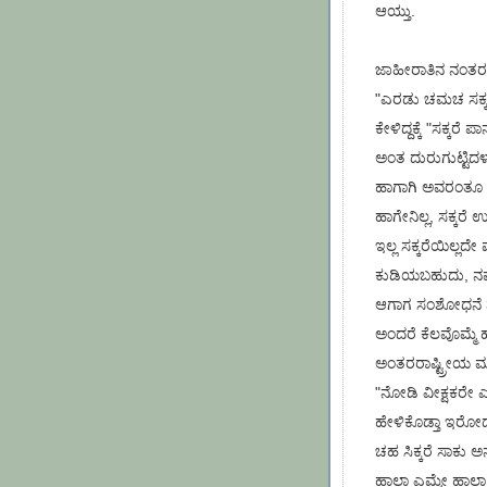
ಆಯ್ತು.
ಜಾಹೀರಾತಿನ ನಂತರ ಮ
"ಎರಡು ಚಮಚ ಸಕ್ಕರೆ 
ಕೇಳಿದ್ದಕ್ಕೆ "ಸಕ್ಕರ
ಅಂತ ದುರುಗುಟ್ಟಿದ
ಹಾಗಾಗಿ ಅವರಂತೂ ನಿಮ
ಹಾಗೇನಿಲ್ಲ, ಸಕ್ಕ
ಇಲ್ಲ ಸಕ್ಕರೆಯಿಲ್ಲದ
ಕುಡಿಯಬಹುದು, ನಮ್
ಆಗಾಗ ಸಂಶೋಧನೆ ನಡೆ
ಅಂದರೆ ಕೆಲವೊಮ್ಮೆ
ಅಂತರರಾಷ್ಟ್ರೀಯ ಮ
"ನೋಡಿ ವೀಕ್ಷಕರೇ 
ಹೇಳಿಕೊಡ್ತಾ ಇರೋದಕ್
ಚಹ ಸಿಕ್ಕರೆ ಸಾಕು ಅನ
ಹಾಲಾ ಎಮ್ಮೇ ಹಾಲಾ