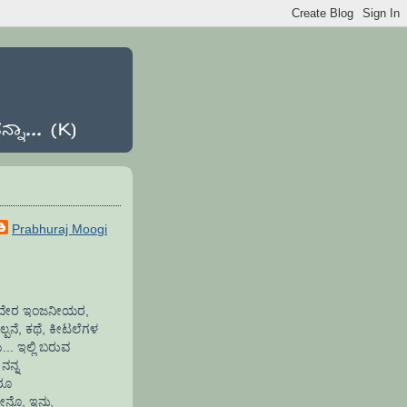
Prabhuraj Moogi
ಾಫ್ಟವೇರ ಇಂಜನೀಯರ,
್ಪನೆ, ಕಥೆ, ಕೀಟಲೆಗಳ
.. ಇಲ್ಲಿ ಬರುವ
ನನ್ನ
ದರೂ
ೇನೊ, ಇನ್ನು