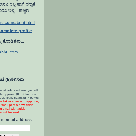
ಾರೂ ಇಲ್ಲ ಹಾಗೆ ನನ್ನಾಕೆ
ಇಲ್ಲ... ಹೆಚ್ಚಿಗೆ
hu.com/about.html
omplete profile
(k)ಕೊಂಡಿಗಳು...
rabhu.com
ಚೆ (k)ಕಳಿಸಲಾ
mail address here, you will
to approve (If not found in
heck, Bulk/Spam/Junk boxes
he link in email and approve,
time I post a new article,
n email with article
l will be sent.
ur email address: