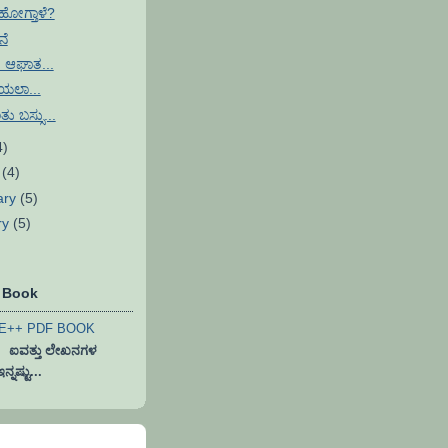
 ಹೋಗ್ತಾಳೆ?
ೆ
ಆಘಾತ...
ೆಯಲಾ...
ತು ಬಸ್ಸು...
4)
h
(4)
ary
(5)
ry
(5)
F Book
ವತ್ತು ಲೇಖನಗಳ
ನಷ್ಟು...