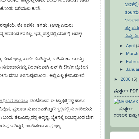
ರದು ಅಂತ... ಕಾನ್ಫರೆನ್ಸ ರೂಮ ಒಂದು ಸೇರಿಕೊಂಡು ಕೂತು
ಅವಳೆಲ್ಲಿ
ೆದುಕೊಂಡು ಬರೆಯಲು ಕೂತೆ...
ತourಮನ
ಅಪಘಾತ 
 ನನ್ನಾಕೆಯೆ, ಲೇ ಇವಳೇ, ತಗಡು, (ಅಲ್ಲಾ ಎದುರು
ಪತ್ರ ಬರ
 ಹೆಸರಿಂದ ಕರೆದಿಲ್ಲ, ಇನ್ನು ಪತ್ರದಲ್ಲಿ ಯಾಕೆ?) ಅದಕ್ಕೇ
ಬಸ್ಸು ಬಂ
►
April
(
►
Marc
್ಲ, ಕೆಲಸ ಇಲ್ಲಾ, ಖಾಲೀ ಕೂತಿದ್ದೇನೆ, ಕಾಡಿಸೊಣಾ ಅಂದ್ರೂ
►
Febru
್ಷೇಮ ಸಮಾಚಾರವನ್ನು ನಿರಂತರವಾಗಿ ಏನ್ ಡಿ ಟೀವೀ ಬ್ರೇಕಿಂಗ
►
Janua
ು ಮಾಡಿ ತಿಳಿಸುವುದರಿಂದ.. ಅಲ್ಲಿ ಎಲ್ಲ ಕ್ಷೇಮವಾಗಿದೆ
►
2008
(5)
ನನ್ನಾk++ PD
ಆಫೀಸಿಗೆ ಹೊರಟು
ಘಂಟೆಕಾಲದ ಈ ಟ್ರಾಫಿಕ್ಕಿನಲ್ಲಿ ಹಾಗೂ
್ದೇನೆ, ಪ್ರಯಾಣ ಸುಖಕರವಾಗಿತ್ತು(
ಸಿಗ್ನಲ್ಲಿನಲ್ಲಿ ಸುಂದರಿ
ಯರು
ನನ್ನಾk++ ಐ
ಸಂಕಲನ ಮತ್ತು ಇನ್
ಯಾಗಿ ಬಂದು ತಲುಪಿದ್ದು ನನ್ನ ಅದೃಷ್ಟ. ಬೈಕಿನಲ್ಲಿ ಬಂದಿದ್ದರಿಂದ ಬೇಗ
ರುವುದಾಗಿದ್ದರೆ, ಊಹಿಸಲೂ ಸಾಧ್ಯ ಇಲ್ಲ.