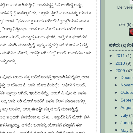
ಲಿ ಉಪಯೋಗಿಸುತ್ತೀನಿ ಅಂತದದ್ದಕ್ಕೆ ಓಕೆ ಅಂದಿದ್ದೆ ಅಷ್ಟೇ,
Deliver
ಾಹಸ'ಕ್ಕೆ ಕೈ ಹಾಕಿಲ್ಲ ಬಿಡು, ಅಲ್ಲದೇ ಪ್ರೀತಿ ಮಾಡುವಷ್ಟು ಯಾರೂ
ಲ್ಲ" ಅಂದೆ. "ನನಗಾದ್ರೂ ಒಂದು ಬರೀಬೇಕಿತ್ತಲ್ಲಾ?ಯಾಕೆ ನಾನೂ
ಈಗ (k)ಕಣ
ದ್ಲು. "ಅಲ್ಲಾ ನಿಶ್ಚಿತಾರ್ಥ ಅಂತ ಆದ ಮೇಲೆ ಒಂದು ಬರೆಯೋಣ
ೆ ಕಾಲು ಘಂಟೆ, ಮಧ್ಯಾಹ್ನ ಒಂದು ಘಂಟೆ, ರಾತ್ರಿಯೊ ಘಂಟೆಗಳ
ೋನು ಮಾಡಿ ಮಾತಾಡ್ತಿದ್ದೆ, ಇನ್ನು ಪತ್ರದಲ್ಲಿ ಬರೆಯೋಕೆ ಎನಿರತ್ತೆ
ಹಳೆಯ (k)ಕಂತೆ
ಿ ಮುಗಿಸಿದ ಮೇಲೆ, ಅದಕ್ಕೇ ಬರೀಲಿಲ್ಲ" ಅಂದೆ. ಅವಳಿಗೂ ಅದು
►
2011
(1)
ಮ್ಮನಾದ್ಲು.
►
2010
(9)
▼
2009
(47
ನು ಬಂದು ಪತ್ರ ಬರೆಯೋದನ್ನೆ ಇಲ್ಲದಾಗಿಸಿಬಿಟ್ಟಿತಲ್ಲ ಅಂತ
►
Dece
►
Nove
್ತಿತ್ತು ಆ ಯೋಚನೆ. ಅದೇ ಯೊಚನೆಯಲ್ಲೇ, ಅಫೀಸಿಗೆ ಬಂದೆ,
►
Octob
ಟವರ್ಕ ಪ್ರಾಬ್ಲಂ ಆಗಿದೆ, ಇಂಟರನೆಟ್ಟು, ಆಯ್ ಪಿ ಫೋನು ಏನೂ
►
Septe
ಅದಕ್ಕೆ ಸಧ್ಯ ಅದು ಸರಿ ಹೋಗೊವರೆಗೆ ಏನೂ ಕೆಲಸ ಮಾಡಾಕಾಗಲ್ಲ
►
Augus
ಲ್ಸ ಇಲ್ಲ ಅಂತಲ್ಲ, ಅಲ್ಲಾ ಈವತ್ತೇ ಪತ್ರದ ಬಗ್ಗೆ ಮಾತಾಡ್ತಿದ್ದೆ,
►
July
(4
ಲ ಇಲ್ಲದಾಗಿ ಬಿಡಬೇಕಾ ಹ ಹ ಹ... ಕ್ಯಾಂಟೀನಿಗೆ ಹೋಗಿ ಬಿಸಿ
►
June
(
ಗೆ ಇಳಿಸಿದ್ದಾಯ್ತು. ಆಗಲೇ ಬಂದದ್ದು ಯೋಚನೆ ನನ್ನಾಕೆಗೆ ಈಗ
▼
May
(