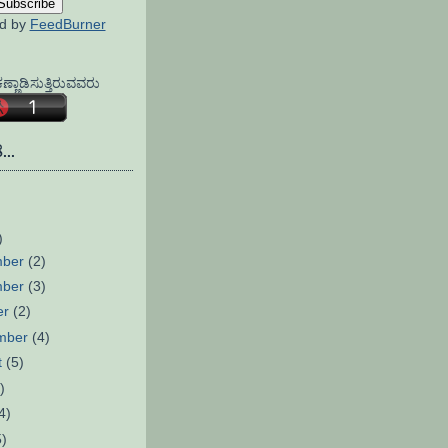
ed by
FeedBurner
್ಣಾಡಿಸುತ್ತಿರುವವರು
...
)
mber
(2)
mber
(3)
er
(2)
mber
(4)
t
(5)
)
4)
5)