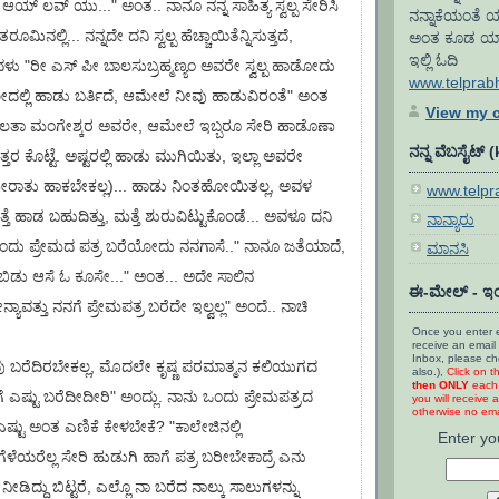
ಿಯ ಆಯ್ ಲವ್ ಯು..." ಅಂತ.. ನಾನೂ ನನ್ನ ಸಾಹಿತ್ಯ ಸ್ವಲ್ಪ ಸೇರಿಸಿ
ನನ್ನಾಕೆಯಂತೆ ಯ
ತರೂಮಿನಲ್ಲಿ... ನನ್ನದೇ ದನಿ ಸ್ವಲ್ಪ ಹೆಚ್ಚಾಯಿತೆನ್ನಿಸುತ್ತದೆ,
ಅಂತ ಕೂಡ ಯಾರೂ 
ಇಲ್ಲಿ ಓದಿ
ು "ರೀ ಎಸ್ ಪೀ ಬಾಲಸುಬ್ರಹ್ಮಣ್ಯಂ ಅವರೇ ಸ್ವಲ್ಪ ಹಾಡೋದು
www.telprab
ಿಯೋದಲ್ಲಿ ಹಾಡು ಬರ್ತಿದೆ, ಆಮೇಲೆ ನೀವು ಹಾಡುವಿರಂತೆ" ಅಂತ
View my c
 ಲತಾ ಮಂಗೇಶ್ಕರ ಅವರೇ, ಆಮೇಲೆ ಇಬ್ಬರೂ ಸೇರಿ ಹಾಡೊಣಾ
ನನ್ನ ವೆಬಸೈಟ್ 
ರ ಕೊಟ್ಟೆ. ಅಷ್ಟರಲ್ಲಿ ಹಾಡು ಮುಗಿಯಿತು, ಇಲ್ಲಾ ಅವರೇ
ರಾತು ಹಾಕಬೇಕಲ್ಲ)... ಹಾಡು ನಿಂತಹೋಯಿತಲ್ಲ, ಅವಳ
www.telp
ತೆ ಹಾಡ ಬಹುದಿತ್ತು, ಮತ್ತೆ ಶುರುವಿಟ್ಟುಕೊಂಡೆ... ಅವಳೂ ದನಿ
ನಾನ್ಯಾರು
ೊಂದು ಪ್ರೇಮದ ಪತ್ರ ಬರೆಯೋದು ನನಗಾಸೆ.." ನಾನೂ ಜತೆಯಾದೆ,
ಮಾನಸಿ
 ಬಿಡು ಆಸೆ ಓ ಕೂಸೇ..." ಅಂತ... ಅದೇ ಸಾಲಿನ
ಈ-ಮೇಲ್ - ಇಂ
ಾವತ್ತು ನನಗೆ ಪ್ರೇಮಪತ್ರ ಬರೆದೇ ಇಲ್ವಲ್ಲ" ಅಂದೆ.. ನಾಚಿ
Once you enter e
receive an email 
Inbox, please c
ವು ಬರೆದಿರಬೇಕಲ್ಲ, ಮೊದಲೇ ಕೃಷ್ಣ ಪರಮಾತ್ಮನ ಕಲಿಯುಗದ
also.),
Click on t
then ONLY
each 
ೆ ಎಷ್ಟು ಬರೆದೀದೀರಿ" ಅಂದ್ಲು. ನಾನು ಒಂದು ಪ್ರೇಮಪತ್ರದ
you will receive a
otherwise no emai
ಎಷ್ಟು ಅಂತ ಎಣಿಕೆ ಕೇಳಬೇಕೆ? "ಕಾಲೇಜಿನಲ್ಲಿ
Enter yo
ಗೆಳೆಯರೆಲ್ಲ ಸೇರಿ ಹುಡುಗಿ ಹಾಗೆ ಪತ್ರ ಬರೀಬೇಕಾದ್ರೆ ಎನು
ಡಿದ್ದು ಬಿಟ್ಟರೆ, ಎಲ್ಲೊ ನಾ ಬರೆದ ನಾಲ್ಕು ಸಾಲುಗಳನ್ನು