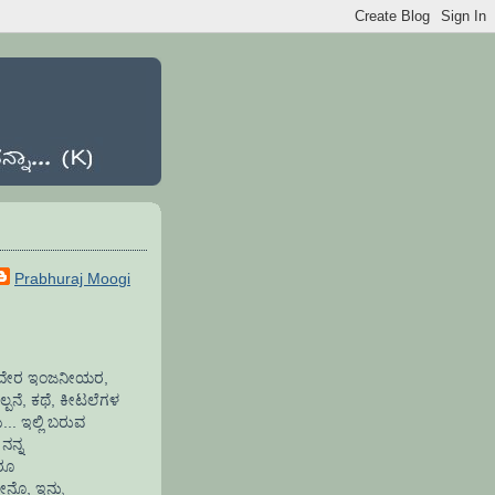
Prabhuraj Moogi
ಾಫ್ಟವೇರ ಇಂಜನೀಯರ,
್ಪನೆ, ಕಥೆ, ಕೀಟಲೆಗಳ
.. ಇಲ್ಲಿ ಬರುವ
ನನ್ನ
ದರೂ
ೇನೊ, ಇನ್ನು