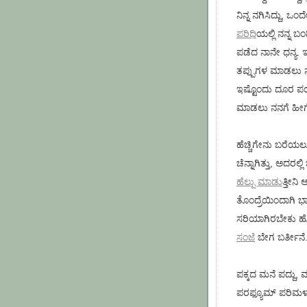
ನಿನ್ನ ನಗಿಸಿದ್ದು, ಒ
ಪರಿಧಿ
ಯಲ್ಲಿ ನನ್ನ ಬಂಧ
ಪಡೆದ ನಾನೇ ಧನ್ಯ. ಇನ
ತಪ್ಪುಗಳ ಮಾಡಲು 
ಇಷ್ಟೊಂದು ದೂರ ಪಯಣ
ಮಾಡಲು ನನಗೆ ಹೀಗ
ಹೆಚ್ಚಿಗೇನು ಬರೆಯಲ
ಚೆನ್ನಾಗಿತ್ತು, ಅದರಲ
ಹೆಲ್ಪು ಮಾಡು
ತ್ತೀನ
ತೊಂದ್ರೆಯಿಂದಾಗಿ 
ಸರಿಯಾಗಿರಬೇಕು ಹ
ಸಂಜೆ
ಬೇಗ ಬರ್ತೀನೆ
ಪಕ್ಕದ ಮನೆ ಪದ್ದು, ಮ
ಪರಫ್ಯೂಮ್ ಪರಿಮಳ ಅ