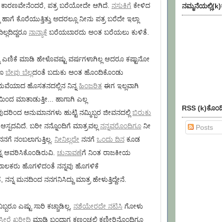
ಕಾರಣವೇನೆಂದರೆ, ಪತ್ರ ಬರೆಯೋದೇ ಆಗಿದೆ.
ನಸುಕಿಗೆ
ಕೇಳಿದ
ನಮ್ಮನೆಯಲ್ಲಿ(k
 ಹಾಗೆ ಕೊರೆಯುತ್ತಿತ್ತು ಅದರಲ್ಲೂ ನೀನು ಪತ್ರ ಬರೆದೇ ಇಲ್ಲಾ
ಲ್ಲದಿದ್ದರೂ
ನಾನ್ಯಾಕೆ
ಬರೆಯಬಾರದು ಅಂತ ಬರೆಯಲು ಕುಳಿತೆ.
 ಎಣಿಕೆ ಮಾಡಿ ಹೇಳೊವಷ್ಟು ವರ್ಷಗಳಾಗಿಲ್ಲ ಆದರೂ ಕಷ್ಟಾನೋ
ರೂ
ಬೇವು ಬೆಲ್ಲ
ದಂತೆ ಬದುಕು ಅಂತ ಹೊಂದಿಕೊಂಡು
ಮದುವೆಯಾದ ಹೊಸತನದಲ್ಲಿನ ನಿನ್ನ
ಹಿಂಜರಿತ
ಈಗ ಇಲ್ಲವಾಗಿ
ೆಯಿಂದ ಮಾತಾಡುತ್ತೀ... ಹಾಗಾಗಿ ಎಲ್ಲ
RSS (k)ಕೊಂಡ
ದರಿಂದ ಅನುಮಾನಗಳು ಹುಟ್ಟಿ ನಮ್ಮಿಬ್ಬರ ಜೀವನದಲ್ಲಿ
ಬಿರುಕು
ಿ ಆಸ್ಪದವಿದೆ. ಬರೀ ನನ್ನೊಂದಿಗೆ ಮಾತ್ರವಲ್ಲ
ನನ್ನವರೊಂದಿಗೂ
ನೀ
Posts
ನಗೆ ನಂಬಲಾಗುತ್ತಿಲ್ಲ.
ನೀನಿಲ್ಲದೇ
ನನಗೆ
ಒಂದು ದಿನ
ಕೂಡ
ನ ಆವರಿಸಿಕೊಂಡಿರುವಿ.
ಚುನಾವಣೆ
ಗೆ ನಿಂತ ರಾಜಕೀಯ
ಾಲಕರು ಹೊಗಳಿದಂತೆ ನನ್ನವು ಹೊಗಳಿಕೆ
ನನ್ನ ಮನದಿಂದ ನನಗನಿಸಿದ್ದು ಮಾತ್ರ ಹೇಳುತ್ತಿದ್ದೇನೆ.
ಬ್ಬರೂ ಎಷ್ಟು ಸಾರಿ ಕಚ್ಚಾಡಿಲ್ಲ,
ನಶೆಯೇರದೇ ನಟಿಸಿ
ಗೋಳು
ಸೀರೆ ಖರೀದಿ
ಮಾಡಿ ಬಂದಾಗ ಕಣ್ಣಂಚಲ್ಲಿ ಕಣ್ಣೀರಿನೊಂದಿಗೂ