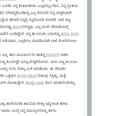
ಂದೇ ಎರಡೇ ನನ್ನ ಕೀತಾಪತಿಗಳು ಎಲ್ಲವನ್ನೂ ಸಹಿಸಿ, ನಿನ್ನ ಪ್ರೀತಿಯ
ಿಸಿ ಬಿಗಿದಪ್ಪಿಕೊಂಡಿದ್ದು ಎಲ್ಲ ನೆನಸಿದರೆ ನಿನ್ನ ನನ್ನಾಕೆಯಾಗಿ
್ನೇನು ಹೇಳಲಿ ನಿನ್ನಲ್ಲಿ ನನ್ನದೊಂದೇ ಕೋರಿಕೆ, ದಾರಿ ತಪ್ಪಿ
ನಮಗೆಷ್ಟು
ತಿರುವು
ಗಳಿದ್ದವು, ಎಲ್ಲ ಮೀರಿ ಸರಿದಾರಿಯಲ್ಲಿ
ಿಸಿ ಬಂದಿದ್ದೇವೆ. ನನ್ನ ಈ ಬರುಡು ಬದುಕನ್ನು
ಹಸಿರು ಕಾನನ
ೆ ಜತೆಯಾಗು, ಎಲ್ಲರಿಗೂ ಮಾದರಿಯಾಗಿ ಬಾಳಿ ತೋರಿಸೋಣ.
ು ಇಲ್ಲ, ಹಾಂ ಮುಂಜಾನೆ ನೀ ಹಾಕಿದ್ದ
ರಂಗೋಲಿ
ಬಹಳ
್ಲಿ ಬಣ್ಣ ತುಂಬಿದ್ದರೆ ಇನ್ನೂ ಚೆನ್ನಾಗಿರೋದು, ನಾನು ಬಣ್ಣ ತುಂಬಲು
ಿ ಅಂದ್ರೂ ನೀನು ಬಿಡಲ್ಲ ಏನ್ ಮಾಡೊದು. ಈ ನೆಟವರ್ಕ
ಭಾರೀ ಒತ್ತಡದ
ಕೆಲಸದ ನಡುವೆ
ಬಿಡುವು ಸಿಕ್ಕಿತ್ತು, ಮತ್ತೆ
ೋಗಿ ನೋಡುತ್ತೇನೆ,
ಹೊಟ್ಟೇ ಪಾಡು
ಕೆಲಸ ಮಾಡಲೇಬೇಕಲ್ಲ,
.
ತ್ತು ಹಾಲಿನಂಗಡಿ ಹಾಸಿನಿನಾ ಕೇಳ್ತಾ ಇದ್ದೆ ಅಂತ ಹೇಳು...
ವರು ಬಂದ್ರೆ ನನ್ನ ನಮಸ್ಕಾರಗಳನ್ನು ತಿಳಿಸು.