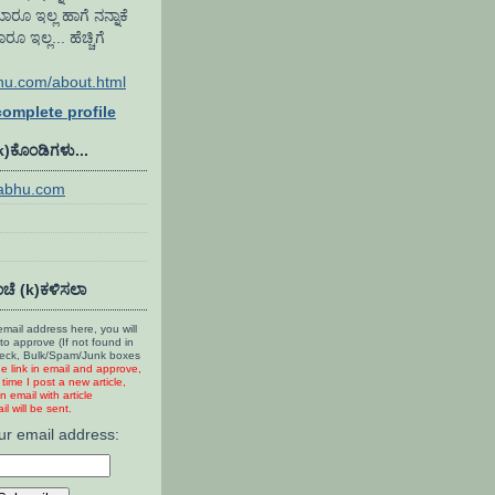
ಾರೂ ಇಲ್ಲ ಹಾಗೆ ನನ್ನಾಕೆ
ಇಲ್ಲ... ಹೆಚ್ಚಿಗೆ
hu.com/about.html
omplete profile
(k)ಕೊಂಡಿಗಳು...
rabhu.com
ಚೆ (k)ಕಳಿಸಲಾ
mail address here, you will
to approve (If not found in
heck, Bulk/Spam/Junk boxes
he link in email and approve,
time I post a new article,
n email with article
l will be sent.
ur email address: