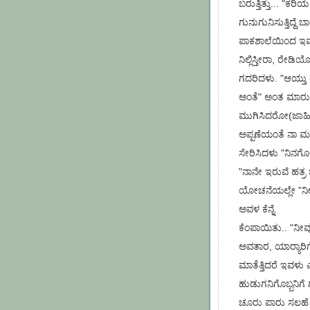
ಬರುತ್ತಿತ್ತು... "ಕರ
ಗುನುಗುನಿಸುತ್ತಿದ್ದೆ ಬಾ
ಪಾಕಶಾಲೆಯಿಂದ ಇವಳ
ನಿಲ್ಲಿಸ್ತೀರಾ, ರೇಡ
ಗದರಿದಳು. "ಆಯ್ತು
ಅಂತೆ" ಅಂತ ಮಾರುತ್ತ
ಮುಗಿಸಿದರೋ(ಜಾಹೀ
ಅಪ್ಪಣೆಯಂತೆ ನಾ ಮತ್
ಸೇರಿಸಿದಳು "ನಿನಗ
"ನಾನೇ ಇರುವೆ ಹತ್ರ
ಯೋಚನೆಯಲ್ಲೇ "ನೀನ್ಯ
ಅವಳ ಕೆನ್ನೆ
ಕೆಂಪಾಯಿತು.. "ನೀ
ಅವತಾರ, ಯಾರ್‍ಯಾರಿಗ
ಮಾತೆತ್ತಿದರೆ ಇವಳು 
ಹುಡುಗನಿಗೊಬ್ಬನಿಗೆ 
ಚೂರು ಪಾರು ಸಲಹೆ ನೀ