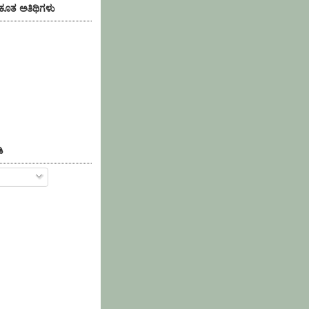
)ಕೂತ ಅತಿಥಿಗಳು
ಿ